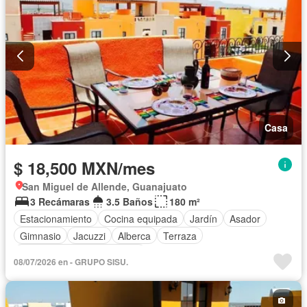
Casa
$ 18,500 MXN/mes
San Miguel de Allende, Guanajuato
3 Recámaras
3.5 Baños
180 m²
Estacionamiento
Cocina equipada
Jardín
Asador
Gimnasio
Jacuzzi
Alberca
Terraza
Completamente amueblado
08/07/2026 en - GRUPO SISU.