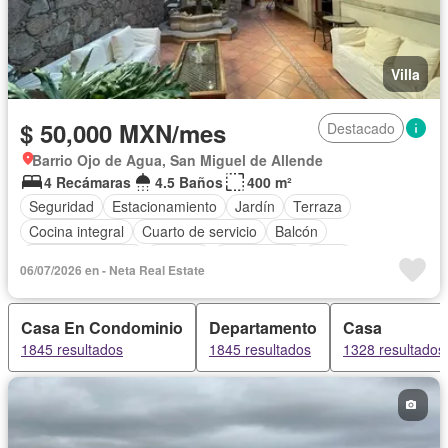
Villa
$ 50,000 MXN/mes
Destacado
Barrio Ojo de Agua, San Miguel de Allende
4 Recámaras
4.5 Baños
400 m²
Seguridad
Estacionamiento
Jardín
Terraza
Cocina integral
Cuarto de servicio
Balcón
Cocina equipada
Internet
Electricidad
Agua
06/07/2026 en - Neta Real Estate
Chimenea
Despacho
Vista panorámica
Caseta de vigilancia
Permite mascotas
Permite niños
Casa En Condominio
Departamento
Casa
1845 resultados
1845 resultados
1328 resultados