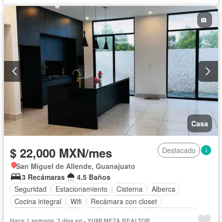
Casa
$ 22,000 MXN/mes
Destacado
San Miguel de Allende, Guanajuato
3 Recámaras
4.5 Baños
Seguridad
Estacionamiento
Cisterna
Alberca
Cocina integral
Wifi
Recámara con closet
Caseta de vigilancia
Agua
Internet
Cancha de tenis
Hace 1 semana, 3 días en - YUMI MEZA REALTOR