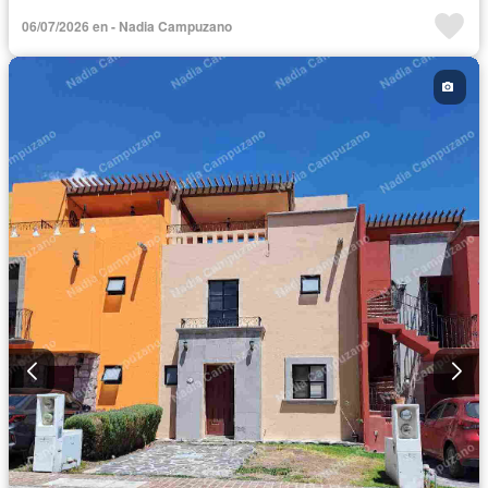
Zona infantil
Electricidad
Agua
Cuarto de Limpieza
06/07/2026 en - Nadia Campuzano
Asador
Zonas verdes
Vista panorámica
Recámara con closet
Caseta de vigilancia
Permite mascotas
Permite niños
Solo familias
Sin amueblar