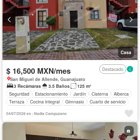
Casa
$ 16,500 MXN/mes
Destacado
San Miguel de Allende, Guanajuato
3 Recámaras
3.5 Baños
125 m²
Seguridad
Estacionamiento
Jardín
Cisterna
Alberca
Terraza
Cocina integral
Gimnasio
Cuarto de servicio
Cocina equipada
Zona infantil
Internet
Electricidad
04/07/2026 en - Nadia Campuzano
Agua
Asador
Vista panorámica
Recámara con closet
Caseta de vigilancia
Conserje
Wifi
Permite mascotas
Permite niños
Solo familias
Completamente amueblado