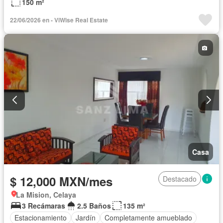
150 m²
22/06/2026 en - ViWise Real Estate
Casa
$ 12,000 MXN/mes
Destacado
La Mision, Celaya
3 Recámaras
2.5 Baños
135 m²
Estacionamiento
Jardín
Completamente amueblado