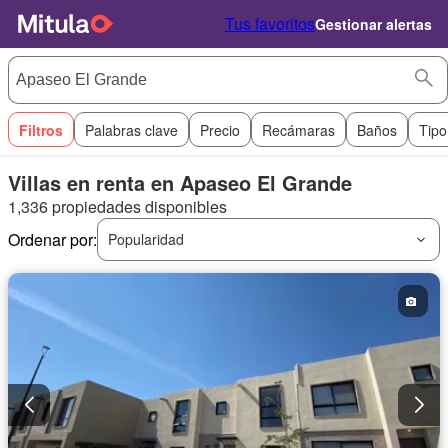
Tus favoritos
Gestionar alertas
Filtros
Palabras clave
Precio
Recámaras
Baños
Tipo
Villas en renta en Apaseo El Grande
1,336 propiedades disponibles
Ordenar por:
Popularidad