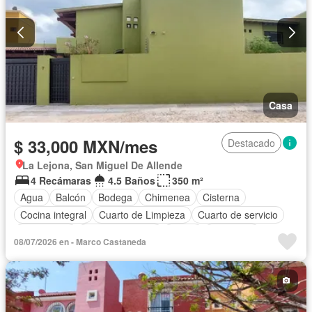
Casa
$ 33,000 MXN/mes
Destacado
La Lejona, San Miguel De Allende
4 Recámaras
4.5 Baños
350 m²
Agua
Balcón
Bodega
Chimenea
Cisterna
Cocina integral
Cuarto de Limpieza
Cuarto de servicio
Electricidad
Estacionamiento
Jardín
Despacho
08/07/2026 en - Marco Castaneda
Recámara con closet
Terraza
Sin amueblar