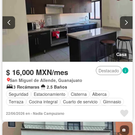
Casa
$ 16,000 MXN/mes
Destacado
San Miguel de Allende, Guanajuato
3 Recámaras
2.5 Baños
Seguridad
Estacionamiento
Cisterna
Alberca
Terraza
Cocina integral
Cuarto de servicio
Gimnasio
Cocina equipada
Zona infantil
Sala polivalente
Internet
22/06/2026 en - Nadia Campuzano
Electricidad
Agua
Cuarto de Limpieza
Asador
Vista panorámica
Recámara con closet
Caseta de vigilancia
Wifi
Conserje
Permite niños