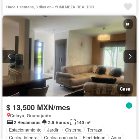
Caseta de vigilancia
Sin amueblar
Hace 1 semana, 3 días en - YUMI MEZA REALTOR
Casa
$ 13,500 MXN/mes
Celaya, Guanajuato
2 Recámaras
2.5 Baños
140 m²
Estacionamiento
Jardín
Cisterna
Terraza
Cocina integral
Cocina equipada
Electricidad
Agua