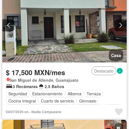
Solo familias
Completamente amueblado
Casa
$ 17,500 MXN/mes
Destacado
San Miguel de Allende, Guanajuato
3 Recámaras
2.5 Baños
Seguridad
Estacionamiento
Alberca
Terraza
Cocina integral
Cuarto de servicio
Gimnasio
Cocina equipada
Zona infantil
Sala polivalente
Internet
04/07/2026 en - Nadia Campuzano
Aire acondicionado
Electricidad
Cuarto de Limpieza
Asador
Vista panorámica
Recámara con closet