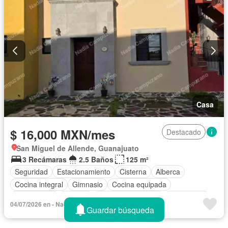
Caseta de vigilancia
Conserje
Wifi
Permite niños
Solo familias
Completamente amueblado
Casa
$ 16,000 MXN/mes
Destacado
San Miguel de Allende, Guanajuato
3 Recámaras
2.5 Baños
125 m²
Seguridad
Estacionamiento
Cisterna
Alberca
Cocina integral
Gimnasio
Cocina equipada
Zona infantil
Internet
Aire acondicionado
Electricidad
04/07/2026 en - Nadia Campuzano
Guardar búsqueda
Zonas verdes
Recámara con closet
Caseta de vigilancia
Wifi
Permite mascotas
Permite niños