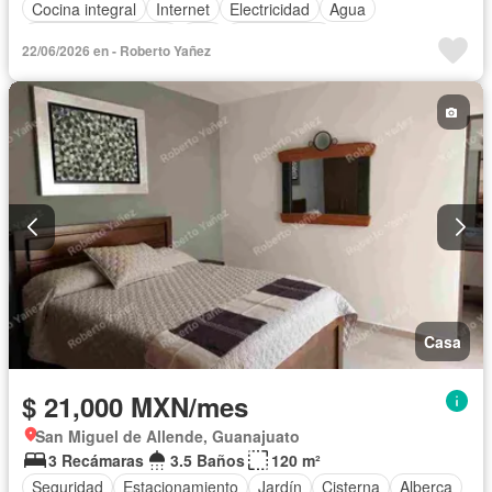
Cocina integral
Internet
Electricidad
Agua
Televisión por cable
Wifi
Solo familias
22/06/2026 en - Roberto Yañez
Completamente amueblado
Casa
$ 21,000 MXN/mes
San Miguel de Allende, Guanajuato
3 Recámaras
3.5 Baños
120 m²
Seguridad
Estacionamiento
Jardín
Cisterna
Alberca