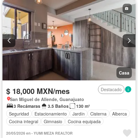
Televisión por cable
Asador
Zonas verdes
Recámara con closet
Caseta de vigilancia
Permite mascotas
Permite niños
Sin amueblar
Casa
$ 18,000 MXN/mes
Destacado
San Miguel de Allende, Guanajuato
3 Recámaras
3.5 Baños
130 m²
Seguridad
Estacionamiento
Jardín
Cisterna
Alberca
Cocina integral
Gimnasio
Cocina equipada
Zona infantil
Sala polivalente
Internet
20/05/2026 en - YUMI MEZA REALTOR
Aire acondicionado
Asador
Completamente amueblado