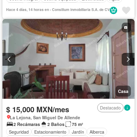
Asador
Zonas verdes
Caseta de vigilancia
Hace 4 días, 14 horas en - Consilium inmobiliaria S.A. de CV
Recámara con closet
Completamente amueblado
Casa
$ 15,000 MXN/mes
Destacado
La Lejona, San Miguel De Allende
2 Recámaras
2 Baños
75 m²
Seguridad
Estacionamiento
Jardín
Alberca