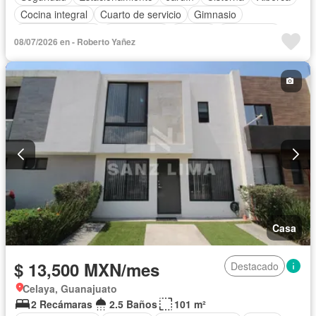
Cocina integral
Cuarto de servicio
Gimnasio
Cocina equipada
Zona infantil
Internet
Electricidad
08/07/2026 en - Roberto Yañez
Jacuzzi
Agua
Televisión por cable
Asador
Zonas verdes
Wifi
Solo familias
Completamente amueblado
Casa
$ 13,500 MXN/mes
Destacado
Celaya, Guanajuato
2 Recámaras
2.5 Baños
101 m²