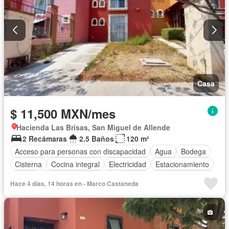
Casa
$ 11,500 MXN/mes
Hacienda Las Brisas, San Miguel de Allende
2 Recámaras
2.5 Baños
120 m²
Acceso para personas con discapacidad
Agua
Bodega
Cisterna
Cocina integral
Electricidad
Estacionamiento
Jardín
Recámara con closet
Azotea
Vista panorámica
Hace 4 días, 14 horas en - Marco Castaneda
Permite mascotas
Permite niños
Solo familias
Sin amueblar