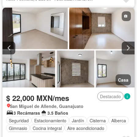
Casa
$ 22,000 MXN/mes
Destacado
San Miguel de Allende, Guanajuato
3 Recámaras
3.5 Baños
Seguridad
Estacionamiento
Jardín
Cisterna
Alberca
Gimnasio
Cocina integral
Aire acondicionado
Recámara con closet
Wifi