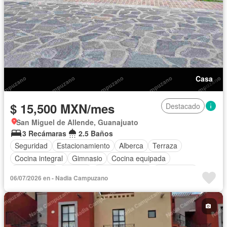
Casa
$ 15,500 MXN/mes
Destacado
San Miguel de Allende, Guanajuato
3 Recámaras
2.5 Baños
Seguridad
Estacionamiento
Alberca
Terraza
Cocina integral
Gimnasio
Cocina equipada
Zona infantil
Internet
Sala polivalente
Electricidad
06/07/2026 en - Nadia Campuzano
Agua
Asador
Vista panorámica
Recámara con closet
Caseta de vigilancia
Conserje
Solo familias
Sin amueblar