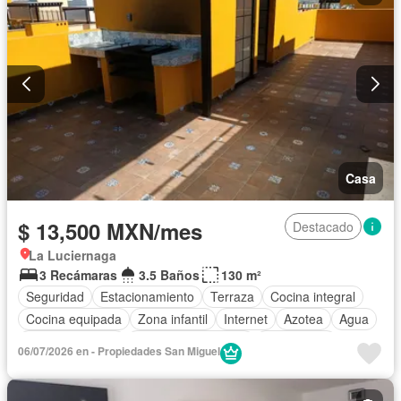
Casa
$ 13,500 MXN/mes
Destacado
La Luciernaga
3 Recámaras
3.5 Baños
130 m²
Seguridad
Estacionamiento
Terraza
Cocina integral
Cocina equipada
Zona infantil
Internet
Azotea
Agua
Cancha de tenis
Televisión por cable
Calefacción
06/07/2026 en - Propiedades San Miguel
Asador
Zonas verdes
Permite mascotas
Permite niños
Sin amueblar