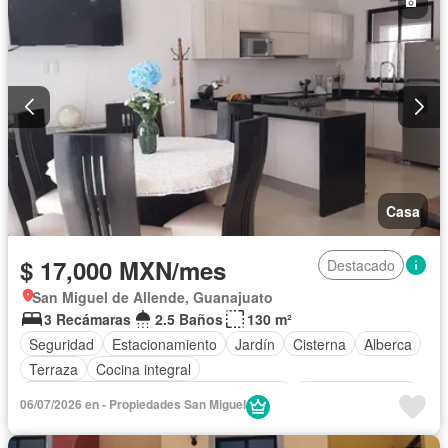
Casa
$ 17,000 MXN/mes
Destacado
San Miguel de Allende, Guanajuato
3 Recámaras
2.5 Baños
130 m²
Seguridad
Estacionamiento
Jardín
Cisterna
Alberca
Terraza
Cocina integral
Acceso para personas con discapacidad
Cocina equipada
06/07/2026 en - Propiedades San Miguel
Zona infantil
Azotea
Agua
Asador
Vista panorámica
Recámara con closet
Caseta de vigilancia
Permite niños