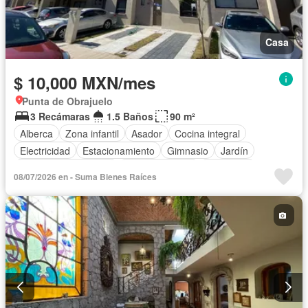
Casa
$ 10,000 MXN/mes
Punta de Obrajuelo
3 Recámaras
1.5 Baños
90 m²
Alberca
Zona infantil
Asador
Cocina integral
Electricidad
Estacionamiento
Gimnasio
Jardín
Recámara con closet
Sala polivalente
Seguridad
08/07/2026 en - Suma Bienes Raíces
Zonas verdes