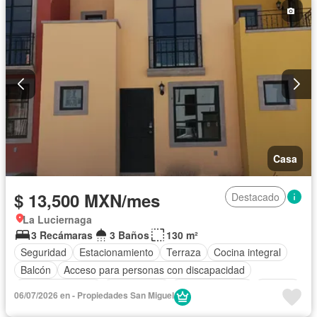
Completamente amueblado
Casa
$ 13,500 MXN/mes
Destacado
La Luciernaga
3 Recámaras
3 Baños
130 m²
Seguridad
Estacionamiento
Terraza
Cocina integral
Balcón
Acceso para personas con discapacidad
Cocina equipada
Zona infantil
Sala polivalente
Internet
06/07/2026 en - Propiedades San Miguel
Electricidad
Azotea
Agua
Cancha de tenis