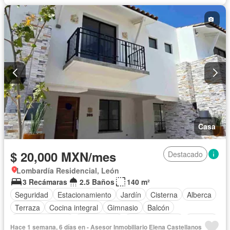
Casa
$ 20,000 MXN/mes
Destacado
Lombardía Residencial, León
3 Recámaras
2.5 Baños
140 m²
Seguridad
Estacionamiento
Jardín
Cisterna
Alberca
Terraza
Cocina integral
Gimnasio
Balcón
Cocina equipada
Zona infantil
Sala polivalente
Internet
Hace 1 semana, 6 días en - Asesor Inmobiliario Elena Castellanos