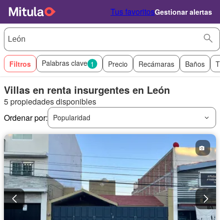
Tus favoritos
Gestionar alertas
Palabras clave
Filtros
1
Precio
Recámaras
Baños
T
Villas en renta insurgentes en León
5 propiedades disponibles
Ordenar por:
Popularidad