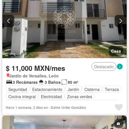
Casa
$ 11,000 MXN/mes
Destacado
Jardín de Versalles, León
3 Recámaras
3 Baños
90 m²
Seguridad
Estacionamiento
Jardín
Cisterna
Terraza
Cocina integral
Electricidad
Zonas verdes
Caseta de vigilancia
Recámara con closet
Solo familias
Hace 1 semana, 2 días en - Dafne Uribe González
Completamente amueblado