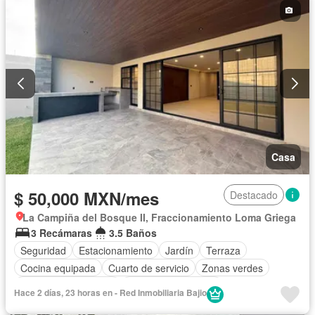
Casa
$ 50,000 MXN/mes
Destacado
La Campiña del Bosque II, Fraccionamiento Loma Griega
3 Recámaras
3.5 Baños
Seguridad
Estacionamiento
Jardín
Terraza
Cocina equipada
Cuarto de servicio
Zonas verdes
Recámara con closet
Caseta de vigilancia
Hace 2 días, 23 horas en - Red Inmobiliaria Bajio
Permite mascotas
Permite niños
Sin amueblar