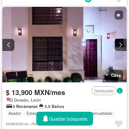
Caseta de vigilancia
Cuarto de servicio
Sala polivalente
Recámara con closet
Zonas verdes
Permite mascotas
Casa
$ 13,900 MXN/mes
Destacado
El Dorado, León
3 Recámaras
2.5 Baños
Asador
Estacionamiento
Completamente amueblado
Guardar búsqueda
22/06/2026 en - PARSO Bienes Raíces