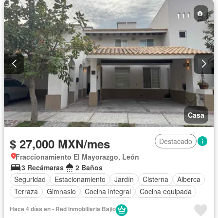
Casa
$ 27,000 MXN/mes
Destacado
Fraccionamiento El Mayorazgo, León
3 Recámaras
2 Baños
Seguridad
Estacionamiento
Jardín
Cisterna
Alberca
Terraza
Gimnasio
Cocina integral
Cocina equipada
Zona infantil
Sala polivalente
Recámara con closet
Hace 4 días en - Red Inmobiliaria Bajio
Caseta de vigilancia
Cuarto de Limpieza