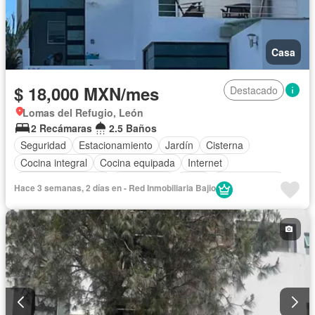
Casa
$ 18,000 MXN/mes
Destacado
Lomas del Refugio, León
2 Recámaras
2.5 Baños
Seguridad
Estacionamiento
Jardín
Cisterna
Cocina integral
Cocina equipada
Internet
Aire acondicionado
Electricidad
Agua
Zonas verdes
Hace 3 semanas, 2 días en - Red Inmobiliaria Bajio
Caseta de vigilancia
Wifi
Completamente amueblado