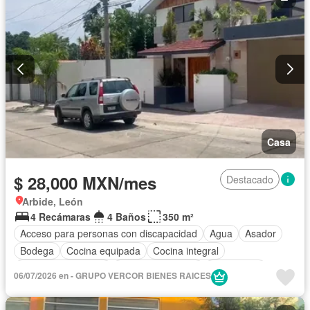
Casa
$ 28,000 MXN/mes
Destacado
Arbide, León
4 Recámaras
4 Baños
350 m²
Acceso para personas con discapacidad
Agua
Asador
Bodega
Cocina equipada
Cocina integral
Cuarto de Limpieza
Cuarto de servicio
Electricidad
06/07/2026 en - GRUPO VERCOR BIENES RAICES
Estacionamiento
Gas natural
Jardín
Despacho
Recámara con closet
Sala polivalente
Seguridad