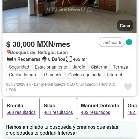
Casa
$ 30,000 MXN/mes
Destacado
Bosques del Refugio, León
4 Recámaras
6 Baños
465 m²
Seguridad
Estacionamiento
Jardín
Cisterna
Terraza
Cocina integral
Gimnasio
Cocina equipada
Internet
Aire acondicionado
Electricidad
Agua
06/07/2026 en - Esmy Rodríguez® CEO Club Inmobiliario® A.C.
Cuarto de Limpieza
Televisión por cable
Asador
LEÓN
Zonas verdes
Recámara con closet
Caseta de vigilancia
Romita
Silao
Manuel Doblado
Guan
Sin amueblar
566 resultados
462 resultados
462 resultados
462 r
Hemos ampliado tu búsqueda y creemos que estas
propiedades te podrían interesar