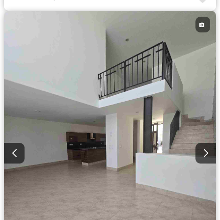
Bodega
Circuito cerrado de televisión
Electricidad
Cancha de tenis
Televisión por cable
Asador
Zonas verdes
Recámara con closet
Caseta de vigilancia
Permite mascotas
Permite niños