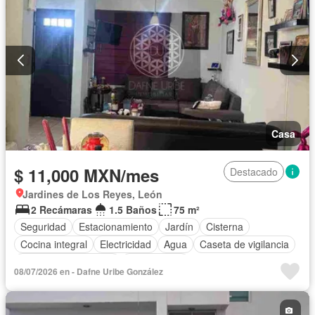
Casa
$ 11,000 MXN/mes
Destacado
Jardines de Los Reyes, León
2 Recámaras
1.5 Baños
75 m²
Seguridad
Estacionamiento
Jardín
Cisterna
Cocina integral
Electricidad
Agua
Caseta de vigilancia
Recámara con closet
Solo familias
08/07/2026 en - Dafne Uribe González
Completamente amueblado