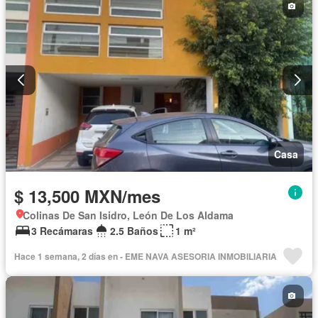
Terraza
Sin amueblar
Casa
$ 13,500 MXN/mes
Colinas De San Isidro, León De Los Aldama
3 Recámaras
2.5 Baños
1 m²
Hace 1 semana, 2 días en - EME NAVA ASESORIA INMOBILIARIA