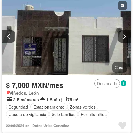
Casa
$ 7,000 MXN/mes
Destacado
Viñedos, León
2 Recámaras
1 Baño
75 m²
Seguridad
Estacionamiento
Zonas verdes
Caseta de vigilancia
Solo familias
Permite niños
Sin amueblar
22/06/2026 en - Dafne Uribe González