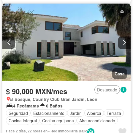
Completamente amueblado
Casa
$ 90,000 MXN/mes
Destacado
El Bosque, Country Club Gran Jardín, León
4 Recámaras
6 Baños
Seguridad
Estacionamiento
Jardín
Alberca
Terraza
Cocina integral
Cocina equipada
Aire acondicionado
Despacho
Conserje
Vista panorámica
Hace 2 días, 22 horas en - Red Inmobiliaria Bajio