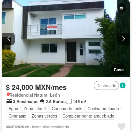
Casa
$ 24,000 MXN/mes
Destacado
Residencial Natura, León
3 Recámaras
2.5 Baños
145 m²
Agua
Zona infantil
Cancha de tenis
Cocina equipada
Gimnasio
Zonas verdes
Completamente amueblado
08/07/2026 en - home-dina inmibiliaria