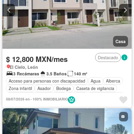
Casa
$ 12,800 MXN/mes
Destacado
El Cielo, León
3 Recámaras
3.5 Baños
140 m²
Acceso para personas con discapacidad
Agua
Alberca
Zona infantil
Asador
Bodega
Caseta de vigilancia
Circuito cerrado de televisión
Cisterna
Cocina equipada
08/07/2026 en - 100% INMOBILIARIO
Cocina integral
Electricidad
Estacionamiento
Gas natural
Gimnasio
Internet
Jardín
Recámara con closet
Sala polivalente
Seguridad
Televisión por cable
Terraza
Vista panorámica
Wifi
Zonas verdes
Permite mascotas
Permite niños