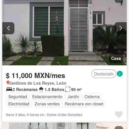
Casa
$ 11,000 MXN/mes
Destacado
Jardines de Los Reyes, León
2 Recámaras
1.5 Baños
90 m²
Seguridad
Estacionamiento
Jardín
Cisterna
Electricidad
Zonas verdes
Recámara con closet
Solo familias
Completamente amueblado
Hace 3 días, 9 horas en - Dafne Uribe González