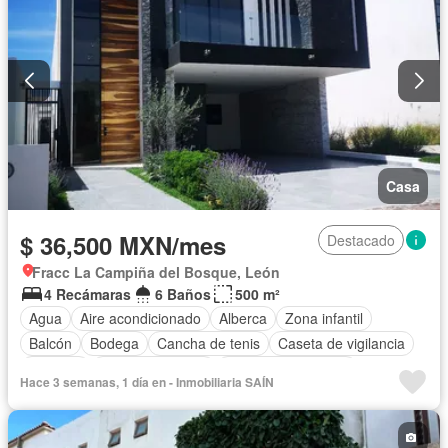
Permite mascotas
Permite niños
Solo familias
Sin amueblar
Casa
$ 36,500 MXN/mes
Destacado
Fracc La Campiña del Bosque, León
4 Recámaras
6 Baños
500 m²
Agua
Aire acondicionado
Alberca
Zona infantil
Balcón
Bodega
Cancha de tenis
Caseta de vigilancia
Cisterna
Cocina equipada
Cuarto de Limpieza
Hace 3 semanas, 1 día en - Inmobiliaria SAÍN
Cuarto de servicio
Electricidad
Estacionamiento
Gimnasio
Internet
Jacuzzi
Jardín
Recámara con closet
Sala polivalente
Sauna