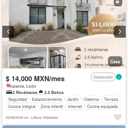
Casa
$ 14,000 MXN/mes
Destacado
Katania, León
2 Recámaras
2.5 Baños
Seguridad
Estacionamiento
Jardín
Cisterna
Terraza
Cocina integral
Zona infantil
Internet
Cocina equipada
Electricidad
Agua
Recámara con closet
22/06/2026 en - Liliana Villalobos
Caseta de vigilancia
Wifi
Permite mascotas
Permite niños
Completamente amueblado