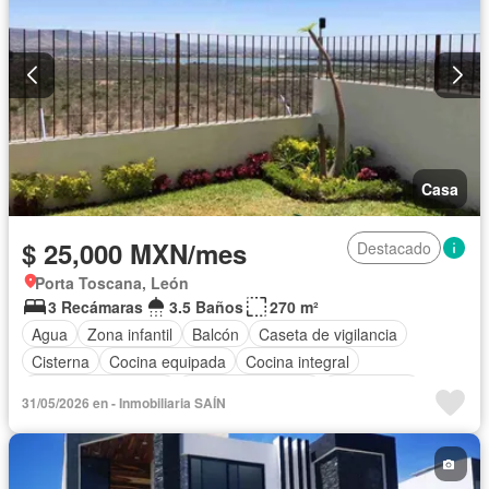
Casa
$ 25,000 MXN/mes
Destacado
Porta Toscana, León
3 Recámaras
3.5 Baños
270 m²
Agua
Zona infantil
Balcón
Caseta de vigilancia
Cisterna
Cocina equipada
Cocina integral
Cuarto de Limpieza
Cuarto de servicio
Electricidad
31/05/2026 en - Inmobiliaria SAÍN
Estacionamiento
Internet
Jardín
Recámara con closet
Sala polivalente
Seguridad
Televisión por cable
Terraza
Vista panorámica
Zonas verdes