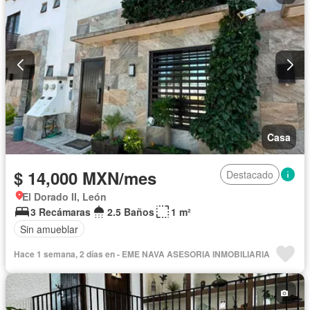
Seguridad
Televisión por cable
Terraza
Zonas verdes
Permite mascotas
Permite niños
Solo familias
Sin amueblar
Casa
$ 14,000 MXN/mes
Destacado
El Dorado II, León
3 Recámaras
2.5 Baños
1 m²
Sin amueblar
Hace 1 semana, 2 días en - EME NAVA ASESORIA INMOBILIARIA