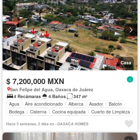
Casa
$ 7,200,000 MXN
San Felipe del Agua, Oaxaca de Juárez
4 Recámaras
4 Baños
347 m²
Agua
Aire acondicionado
Alberca
Asador
Balcón
Bodega
Cisterna
Cocina equipada
Cuarto de Limpieza
Electricidad
Internet
Despacho
Terraza
Hace 3 semanas, 2 días en - OAXACA HOMES
Sin amueblar