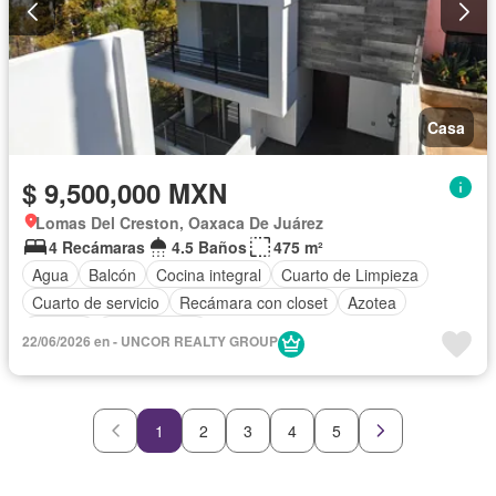
Casa
$ 9,500,000 MXN
Lomas Del Creston, Oaxaca De Juárez
4 Recámaras
4.5 Baños
475 m²
Agua
Balcón
Cocina integral
Cuarto de Limpieza
Cuarto de servicio
Recámara con closet
Azotea
Terraza
Sin amueblar
22/06/2026 en - UNCOR REALTY GROUP
1
2
3
4
5