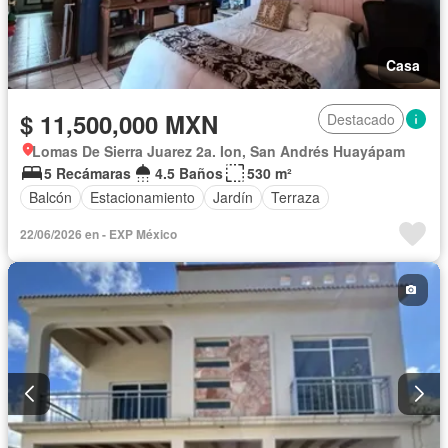
Casa
$ 11,500,000 MXN
Destacado
Lomas De Sierra Juarez 2a. Ion, San Andrés Huayápam
5 Recámaras
4.5 Baños
530 m²
Balcón
Estacionamiento
Jardín
Terraza
22/06/2026 en - EXP México