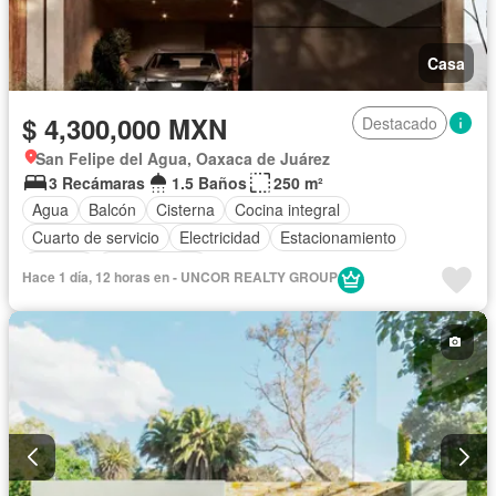
Casa
$ 4,300,000 MXN
Destacado
San Felipe del Agua, Oaxaca de Juárez
3 Recámaras
1.5 Baños
250 m²
Agua
Balcón
Cisterna
Cocina integral
Cuarto de servicio
Electricidad
Estacionamiento
Terraza
Sin amueblar
Hace 1 día, 12 horas en - UNCOR REALTY GROUP