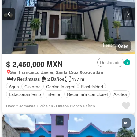
Casa
$ 2,450,000 MXN
Destacado
San Francisco Javier, Santa Cruz Xoxocotlán
3 Recámaras
2 Baños
137 m²
Agua
Cisterna
Cocina integral
Electricidad
Estacionamiento
Internet
Recámara con closet
Azotea
Vista panorámica
Zonas verdes
Sin amueblar
Hace 2 semanas, 6 días en - Limson Bienes Raíces