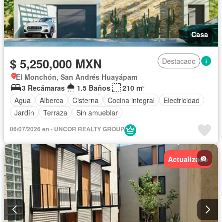
Casa
$ 5,250,000 MXN
Destacado
El Monchón, San Andrés Huayápam
3 Recámaras
1.5 Baños
210 m²
Agua
Alberca
Cisterna
Cocina integral
Electricidad
Jardín
Terraza
Sin amueblar
06/07/2026 en - UNCOR REALTY GROUP
Actualizado