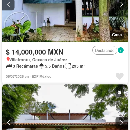
Casa
$ 14,000,000 MXN
Destacado
Villafrontu, Oaxaca de Juárez
3 Recámaras
5.5 Baños
295 m²
06/07/2026 en - EXP México