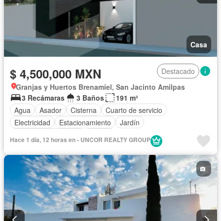
Casa
$ 4,500,000 MXN
Destacado
Granjas y Huertos Brenamiel, San Jacinto Amilpas
3 Recámaras
3 Baños
191 m²
Agua
Asador
Cisterna
Cuarto de servicio
Electricidad
Estacionamiento
Jardín
Recámara con closet
Azotea
Hace 1 día, 12 horas en - UNCOR REALTY GROUP