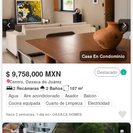
Casa En Condominio
$ 9,758,000 MXN
Destacado
Centro, Oaxaca de Juárez
2 Recámaras
2 Baños
107 m²
Agua
Aire acondicionado
Asador
Balcón
Cocina equipada
Cuarto de Limpieza
Electricidad
Internet
Azotea
Seguridad
Vista panorámica
Wifi
Hace 2 semanas, 1 día en - OAXACA HOMES
Zonas verdes
Sin amueblar