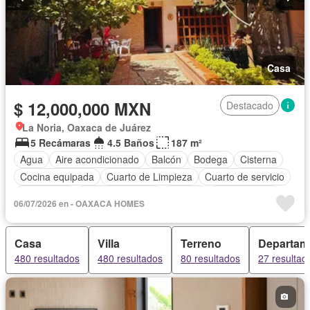
Casa
$ 12,000,000 MXN
Destacado
La Noria, Oaxaca de Juárez
5 Recámaras
4.5 Baños
187 m²
Agua
Aire acondicionado
Balcón
Bodega
Cisterna
Cocina equipada
Cuarto de Limpieza
Cuarto de servicio
Electricidad
Estacionamiento
Internet
Zonas verdes
06/07/2026 en - OAXACA HOMES
Completamente amueblado
Casa
Villa
Terreno
Departam
480 resultados
480 resultados
80 resultados
27 resultad