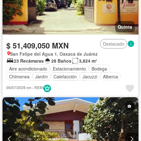
Quinta
$ 51,409,050 MXN
Destacado
San Felipe del Agua 1, Oaxaca de Juárez
23 Recámaras
28 Baños
3,824 m²
Aire acondicionado
Estacionamiento
Bodega
Chimenea
Jardín
Calefacción
Jacuzzi
Alberca
Terraza
Completamente amueblado
06/07/2026 en - REBI