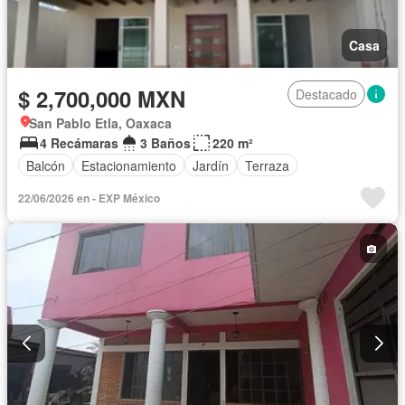
Casa
$ 2,700,000 MXN
Destacado
San Pablo Etla, Oaxaca
4 Recámaras
3 Baños
220 m²
Balcón
Estacionamiento
Jardín
Terraza
22/06/2026 en - EXP México