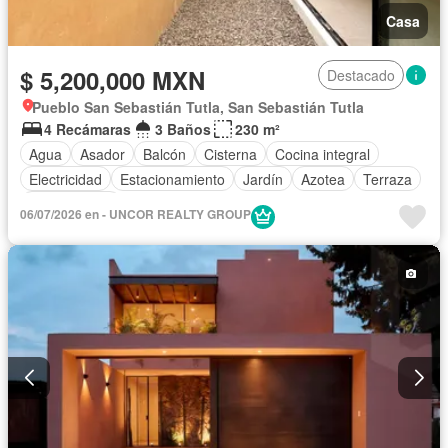
Casa
$ 5,200,000 MXN
Destacado
Pueblo San Sebastián Tutla, San Sebastián Tutla
4 Recámaras
3 Baños
230 m²
Agua
Asador
Balcón
Cisterna
Cocina integral
Electricidad
Estacionamiento
Jardín
Azotea
Terraza
Sin amueblar
06/07/2026 en - UNCOR REALTY GROUP