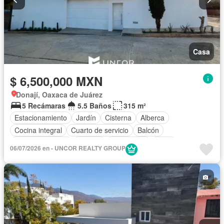
Casa
$ 6,500,000 MXN
Donají, Oaxaca de Juárez
5 Recámaras
5.5 Baños
315 m²
Estacionamiento
Jardín
Cisterna
Alberca
Cocina integral
Cuarto de servicio
Balcón
Cocina equipada
Internet
Electricidad
Agua
06/07/2026 en - UNCOR REALTY GROUP
Despacho
Recámara con closet
Sin amueblar