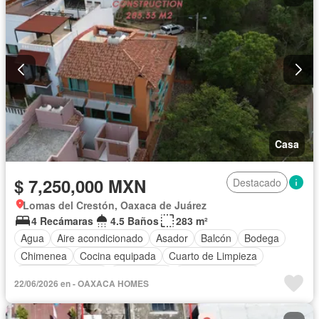
Casa
$ 7,250,000 MXN
Destacado
Lomas del Crestón, Oaxaca de Juárez
4 Recámaras
4.5 Baños
283 m²
Agua
Aire acondicionado
Asador
Balcón
Bodega
Chimenea
Cocina equipada
Cuarto de Limpieza
Cuarto de servicio
Electricidad
Estacionamiento
22/06/2026 en - OAXACA HOMES
Recámara con closet
Terraza
Vista panorámica
Parcialmente amueblado