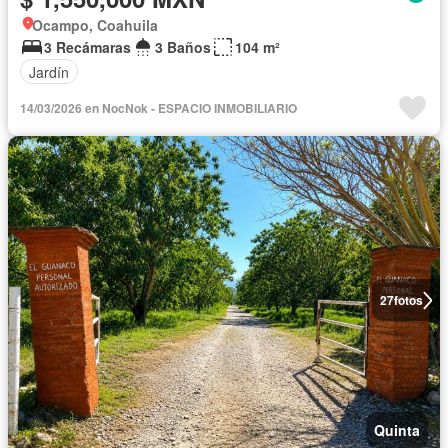
Ocampo, Coahuila
3 Recámaras
3 Baños
104 m²
Jardín
14/03/2026 en NocNok - ESPACIO INMOBILIARIO
27
fotos
Quinta