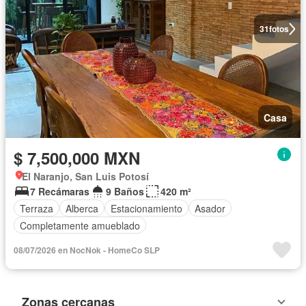
31
fotos
Casa
$ 7,500,000 MXN
El Naranjo, San Luis Potosí
7 Recámaras
9 Baños
420 m²
Terraza
Alberca
Estacionamiento
Asador
Completamente amueblado
08/07/2026 en NocNok - HomeCo SLP
Zonas cercanas