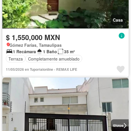
Casa
$ 1,550,000 MXN
Gómez Farías, Tamaulipas
1 Recámara
1 Baño
35 m²
Terraza
Completamente amueblado
11/05/2026 en Tuportalonline - REMAX LIFE
6
fotos