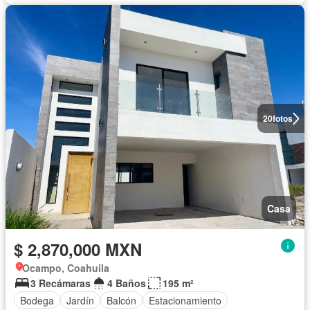
20
fotos
Casa
$ 2,870,000 MXN
Ocampo, Coahuila
3 Recámaras
4 Baños
195 m²
Bodega
Jardín
Balcón
Estacionamiento