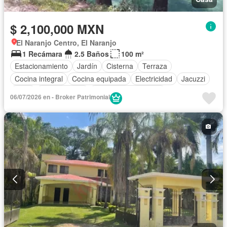
$ 2,100,000 MXN
El Naranjo Centro, El Naranjo
1 Recámara
2.5 Baños
100 m²
Estacionamiento
Jardín
Cisterna
Terraza
Cocina integral
Cocina equipada
Electricidad
Jacuzzi
Agua
Zonas verdes
Recámara con closet
06/07/2026 en - Broker Patrimonial
Completamente amueblado