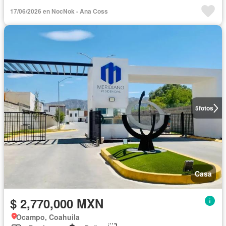
17/06/2026 en NocNok - Ana Coss
5
fotos
Casa
$ 2,770,000 MXN
Ocampo, Coahuila