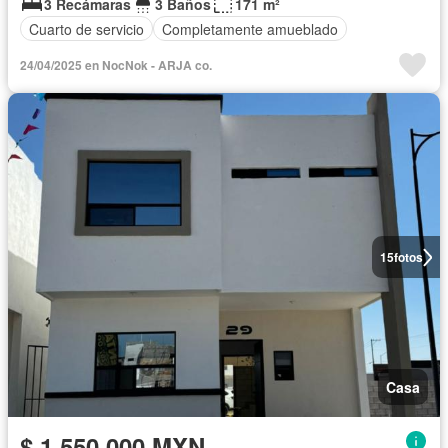
3 Recámaras
3 Baños
171 m²
Cuarto de servicio
Completamente amueblado
24/04/2025 en NocNok - ARJA co.
15
fotos
Casa
$ 1,550,000 MXN