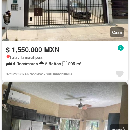
Casa
$ 1,550,000 MXN
Tula, Tamaulipas
4 Recámaras
2 Baños
205 m²
07/02/2026 en NocNok - Safi Inmobiliaria
6
fotos