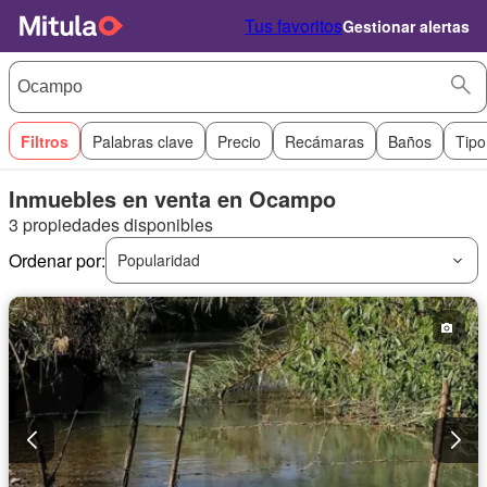
Tus favoritos
Gestionar alertas
Filtros
Palabras clave
Precio
Recámaras
Baños
Tipo
Inmuebles en venta en Ocampo
3 propiedades disponibles
Ordenar por:
Popularidad