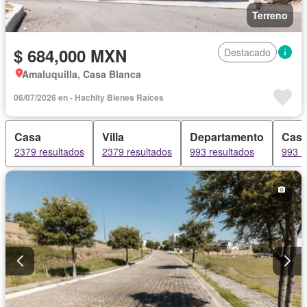
Terreno
$ 684,000 MXN
Destacado
Amaluquilla, Casa Blanca
06/07/2026 en - Hachity Bienes Raíces
Casa
Villa
Departamento
Casa
2379 resultados
2379 resultados
993 resultados
993 r