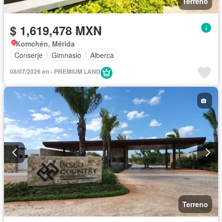
Terreno
$ 1,619,478 MXN
Komchén, Mérida
Conserje
Gimnasio
Alberca
08/07/2026 en - PREMIUM LAND
Terreno