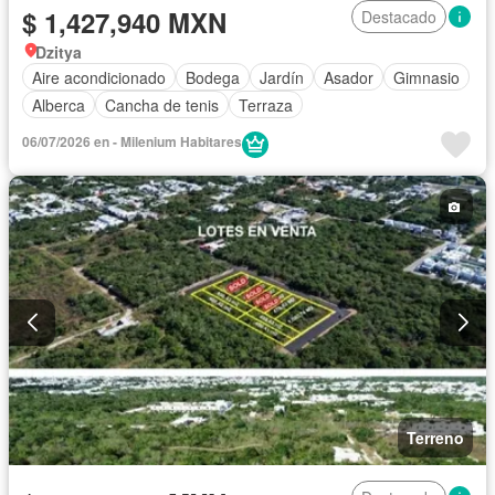
$ 1,427,940 MXN
Destacado
Dzitya
Aire acondicionado
Bodega
Jardín
Asador
Gimnasio
Alberca
Cancha de tenis
Terraza
06/07/2026 en - Milenium Habitares
Terreno