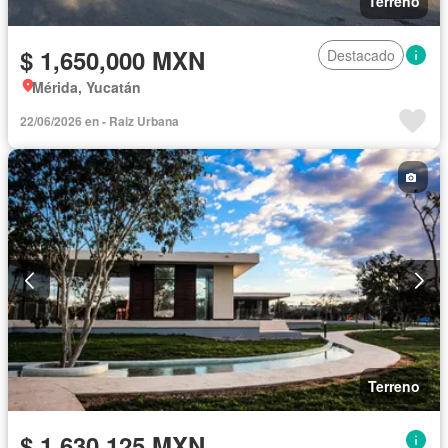
Terreno
$ 1,650,000 MXN
Destacado
Mérida, Yucatán
22/06/2026 en - Raiz Urbana
Terreno
$ 1,630,125 MXN