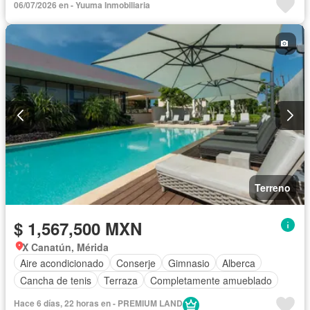
06/07/2026 en - Yuuma Inmobiliaria
Terreno
$ 1,567,500 MXN
X Canatún, Mérida
Aire acondicionado
Conserje
Gimnasio
Alberca
Cancha de tenis
Terraza
Completamente amueblado
Hace 6 días, 22 horas en - PREMIUM LAND