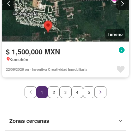
Terreno
$ 1,500,000 MXN
Komchén
22/06/2026 en - Inventiva Creatividad Inmobiliaria
1
2
3
4
5
Zonas cercanas