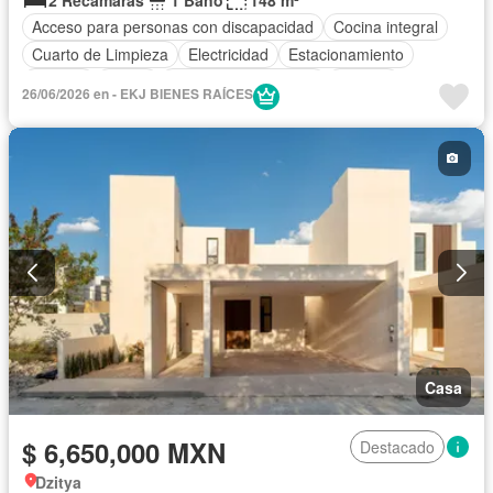
Acceso para personas con discapacidad
Cocina integral
Cuarto de Limpieza
Electricidad
Estacionamiento
Internet
Jardín
Recámara con closet
Terraza
26/06/2026 en - EKJ BIENES RAÍCES
Sin amueblar
Casa
$ 6,650,000 MXN
Destacado
Dzitya