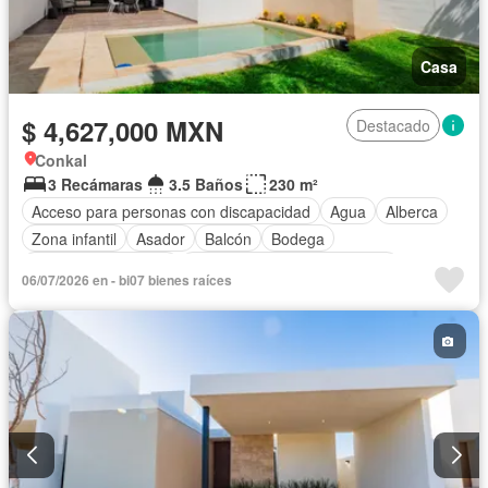
Casa
$ 4,627,000 MXN
Destacado
Conkal
3 Recámaras
3.5 Baños
230 m²
Acceso para personas con discapacidad
Agua
Alberca
Zona infantil
Asador
Balcón
Bodega
Caseta de vigilancia
Circuito cerrado de televisión
06/07/2026 en - bi07 bienes raíces
Cisterna
Cuarto de Limpieza
Cuarto de servicio
Electricidad
Estacionamiento
Gimnasio
Internet
Jardín
Sala polivalente
Seguridad
Terraza
Wifi
Zonas verdes