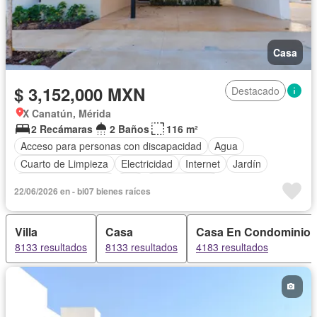
Casa
$ 3,152,000 MXN
Destacado
X Canatún, Mérida
2 Recámaras
2 Baños
116 m²
Acceso para personas con discapacidad
Agua
Cuarto de Limpieza
Electricidad
Internet
Jardín
Televisión por cable
Wifi
Zonas verdes
22/06/2026 en - bi07 bienes raíces
Villa
Casa
Casa En Condominio
8133 resultados
8133 resultados
4183 resultados