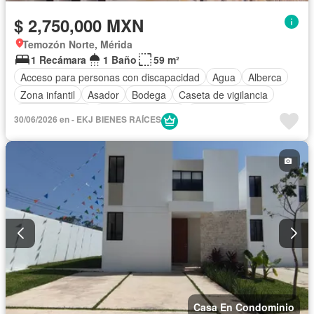
$ 2,750,000 MXN
Temozón Norte, Mérida
1 Recámara
1 Baño
59 m²
Acceso para personas con discapacidad
Agua
Alberca
Zona infantil
Asador
Bodega
Caseta de vigilancia
Cocina integral
Cuarto de servicio
Electricidad
30/06/2026 en - EKJ BIENES RAÍCES
Elevador
Estacionamiento
Gimnasio
Internet
Jardín
Recámara con closet
Sala polivalente
Seguridad
Terraza
Vista panorámica
Wifi
Zonas verdes
Sin amueblar
Casa En Condominio