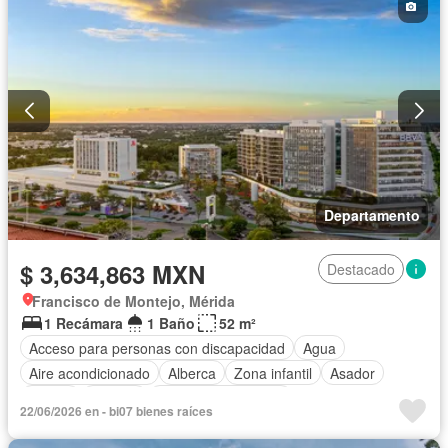
Electricidad
Elevador
Estacionamiento
Gimnasio
Internet
Jardín
Despacho
Recámara con closet
Sala polivalente
Seguridad
Terraza
Vista panorámica
Wifi
Zonas verdes
Departamento
$ 3,634,863 MXN
Destacado
Francisco de Montejo, Mérida
1 Recámara
1 Baño
52 m²
Acceso para personas con discapacidad
Agua
Aire acondicionado
Alberca
Zona infantil
Asador
Balcón
Bodega
Caseta de vigilancia
22/06/2026 en - bi07 bienes raíces
Circuito cerrado de televisión
Cisterna
Cocina equipada
Cocina integral
Conserje
Cuarto de Limpieza