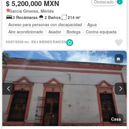
$ 5,200,000 MXN
Destacado
García Gineres, Mérida
3 Recámaras
2 Baños
214 m²
Acceso para personas con discapacidad
Agua
Aire acondicionado
Asador
Bodega
Cocina equipada
Cocina integral
Cuarto de Limpieza
Electricidad
03/07/2026 en - EKJ BIENES RAÍCES
Estacionamiento
Internet
Jardín
Recámara con closet
Terraza
Wifi
Zonas verdes
Sin amueblar
Casa