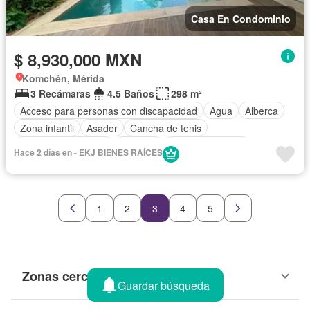
Casa En Condominio
$ 8,930,000 MXN
Komchén, Mérida
3 Recámaras
4.5 Baños
298 m²
Acceso para personas con discapacidad
Agua
Alberca
Zona infantil
Asador
Cancha de tenis
Caseta de vigilancia
Cisterna
Cocina equipada
Hace 2 días en - EKJ BIENES RAÍCES
Cocina integral
Cuarto de Limpieza
Cuarto de servicio
Electricidad
Estacionamiento
Gimnasio
Internet
Jardín
Recámara con closet
Sala polivalente
1
2
3
4
5
Seguridad
Terraza
Wifi
Zonas verdes
Sin amueblar
Zonas cercanas
Guardar búsqueda