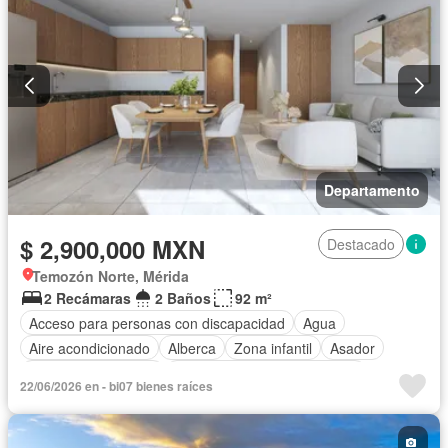
Televisión por cable
Terraza
Vista panorámica
Wifi
Completamente amueblado
Departamento
$ 2,900,000 MXN
Destacado
Temozón Norte, Mérida
2 Recámaras
2 Baños
92 m²
Acceso para personas con discapacidad
Agua
Aire acondicionado
Alberca
Zona infantil
Asador
Caseta de vigilancia
Circuito cerrado de televisión
22/06/2026 en - bi07 bienes raíces
Cuarto de Limpieza
Electricidad
Estacionamiento
Gimnasio
Internet
Jardín
Sala polivalente
Seguridad
Terraza
Wifi
Zonas verdes