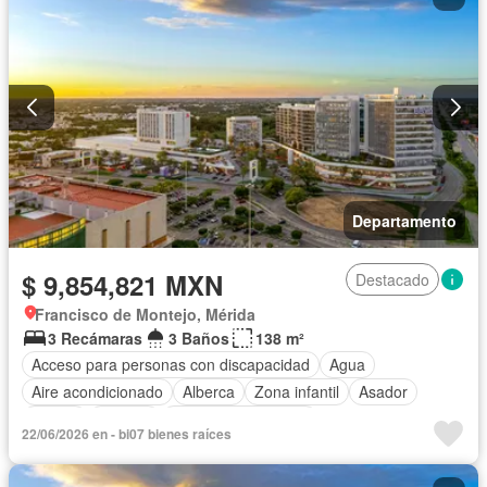
Departamento
$ 9,854,821 MXN
Destacado
Francisco de Montejo, Mérida
3 Recámaras
3 Baños
138 m²
Acceso para personas con discapacidad
Agua
Aire acondicionado
Alberca
Zona infantil
Asador
Balcón
Bodega
Caseta de vigilancia
22/06/2026 en - bi07 bienes raíces
Circuito cerrado de televisión
Cisterna
Cocina equipada
Cocina integral
Conserje
Cuarto de Limpieza