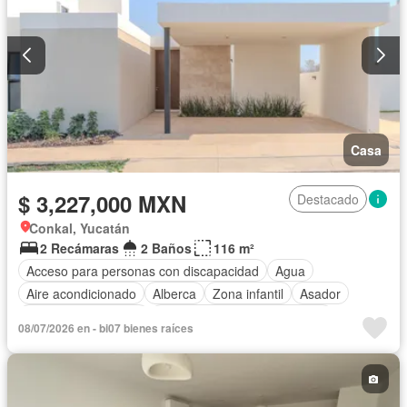
Casa
$ 3,227,000 MXN
Destacado
Conkal, Yucatán
2 Recámaras
2 Baños
116 m²
Acceso para personas con discapacidad
Agua
Aire acondicionado
Alberca
Zona infantil
Asador
Caseta de vigilancia
Circuito cerrado de televisión
08/07/2026 en - bi07 bienes raíces
Electricidad
Estacionamiento
Gimnasio
Internet
Jardín
Zonas verdes