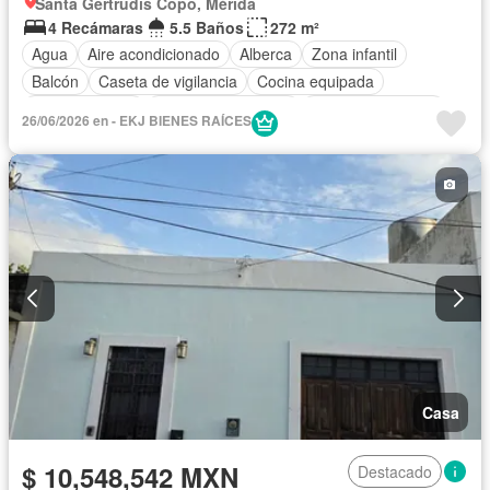
Santa Gertrudis Copo, Mérida
4 Recámaras
5.5 Baños
272 m²
Agua
Aire acondicionado
Alberca
Zona infantil
Balcón
Caseta de vigilancia
Cocina equipada
Cocina integral
Cuarto de Limpieza
Cuarto de servicio
26/06/2026 en - EKJ BIENES RAÍCES
Electricidad
Estacionamiento
Gimnasio
Internet
Jardín
Recámara con closet
Sala polivalente
Seguridad
Terraza
Sin amueblar
Casa
$ 10,548,542 MXN
Destacado