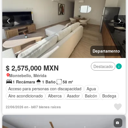
Departamento
$ 2,575,000 MXN
Destacado
Montebello, Mérida
1 Recámara
1 Baño
58 m²
Acceso para personas con discapacidad
Agua
Aire acondicionado
Alberca
Asador
Balcón
Bodega
Caseta de vigilancia
Circuito cerrado de televisión
22/06/2026 en - bi07 bienes raíces
Cocina equipada
Cocina integral
Conserje
Electricidad
Elevador
Estacionamiento
Gimnasio
Internet
Despacho
Recámara con closet
Seguridad