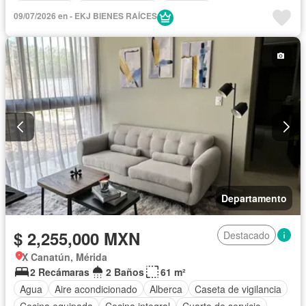
Electricidad
Estacionamiento
Gimnasio
09/07/2026 en - EKJ BIENES RAÍCES
Recámara con closet
Sala polivalente
Seguridad
Vista panorámica
Sin amueblar
Departamento
$ 2,255,000 MXN
Destacado
X Canatún, Mérida
2 Recámaras
2 Baños
61 m²
Agua
Aire acondicionado
Alberca
Caseta de vigilancia
Cocina equipada
Cocina integral
Cuarto de servicio