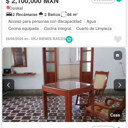
$ 2,100,000 MXN
Conkal
2 Recámaras
2 Baños
86 m²
Acceso para personas con discapacidad
Agua
Cocina equipada
Cocina integral
Cuarto de Limpieza
Electricidad
Estacionamiento
Zonas verdes
28/06/2026 en - EKJ BIENES RAÍCES
Sin amueblar
Casa