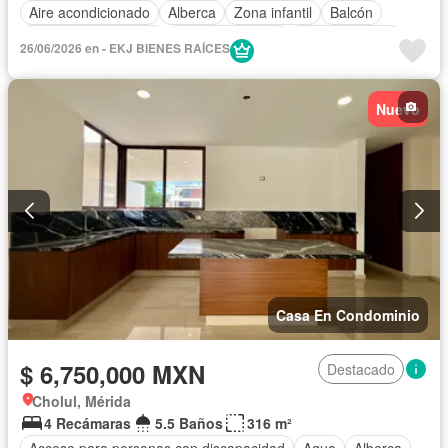
Aire acondicionado
Alberca
Zona infantil
Balcón
Caseta de vigilancia
Cocina equipada
Cocina integral
26/06/2026 en - EKJ BIENES RAÍCES
Cuarto de Limpieza
Electricidad
Estacionamiento
Gimnasio
Internet
Jardín
Recámara con closet
Nuevo
Sala polivalente
Seguridad
Terraza
Sin amueblar
Casa En Condominio
$ 6,750,000 MXN
Destacado
Cholul, Mérida
4 Recámaras
5.5 Baños
316 m²
Acceso para personas con discapacidad
Agua
Alberca