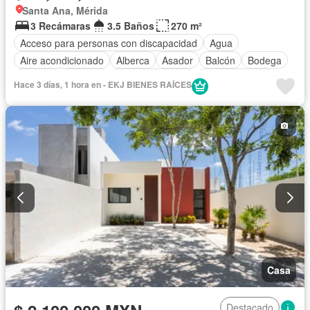
Santa Ana, Mérida
3 Recámaras
3.5 Baños
270 m²
Acceso para personas con discapacidad
Agua
Aire acondicionado
Alberca
Asador
Balcón
Bodega
Bodega
Cisterna
Cocina equipada
Cocina integral
Hace 3 días, 1 hora en - EKJ BIENES RAÍCES
Cuarto de Limpieza
Cuarto de servicio
Electricidad
Estacionamiento
Gas natural
Internet
Jardín
Recámara con closet
Terraza
Vista panorámica
Zonas verdes
Completamente amueblado
Casa
Destacado