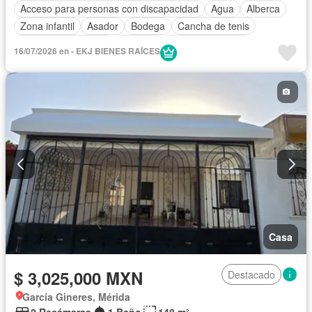
Acceso para personas con discapacidad
Agua
Alberca
Zona infantil
Asador
Bodega
Cancha de tenis
Caseta de vigilancia
Cisterna
Cocina equipada
16/07/2026 en - EKJ BIENES RAÍCES
Cocina integral
Cuarto de Limpieza
Cuarto de servicio
Electricidad
Estacionamiento
Gimnasio
Internet
Jardín
Recámara con closet
Sala polivalente
Seguridad
Terraza
Zonas verdes
Sin amueblar
Casa
$ 3,025,000 MXN
Destacado
García Gineres, Mérida
2 Recámaras
1 Baño
148 m²