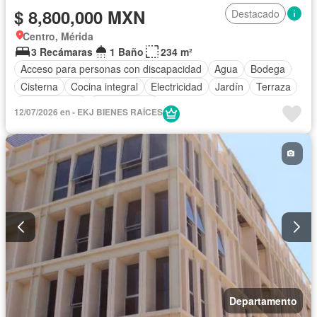
$ 8,800,000 MXN
Destacado
Centro, Mérida
3 Recámaras
1 Baño
234 m²
Acceso para personas con discapacidad
Agua
Bodega
Cisterna
Cocina integral
Electricidad
Jardín
Terraza
Zonas verdes
Sin amueblar
12/07/2026 en - EKJ BIENES RAÍCES
Departamento