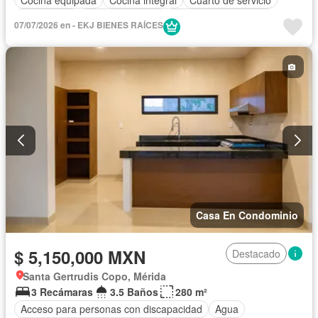
Electricidad
Estacionamiento
Recámara con closet
07/07/2026 en - EKJ BIENES RAÍCES
Seguridad
Terraza
Sin amueblar
Casa En Condominio
$ 5,150,000 MXN
Destacado
Santa Gertrudis Copo, Mérida
3 Recámaras
3.5 Baños
280 m²
Acceso para personas con discapacidad
Agua