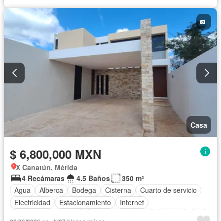
Estacionamiento
Gimnasio
Internet
Jardín
Sala polivalente
Seguridad
Televisión por cable
Terraza
Vista panorámica
Wifi
Zonas verdes
Casa
$ 6,800,000 MXN
X Canatún, Mérida
4 Recámaras
4.5 Baños
350 m²
Agua
Alberca
Bodega
Cisterna
Cuarto de servicio
Electricidad
Estacionamiento
Internet
Recámara con closet
Televisión por cable
Terraza
Wifi