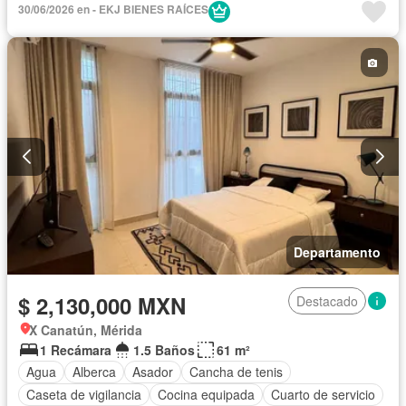
30/06/2026 en - EKJ BIENES RAÍCES
Seguridad
Terraza
Wifi
Zonas verdes
Sin amueblar
Departamento
$ 2,130,000 MXN
Destacado
X Canatún, Mérida
1 Recámara
1.5 Baños
61 m²
Agua
Alberca
Asador
Cancha de tenis
Caseta de vigilancia
Cocina equipada
Cuarto de servicio