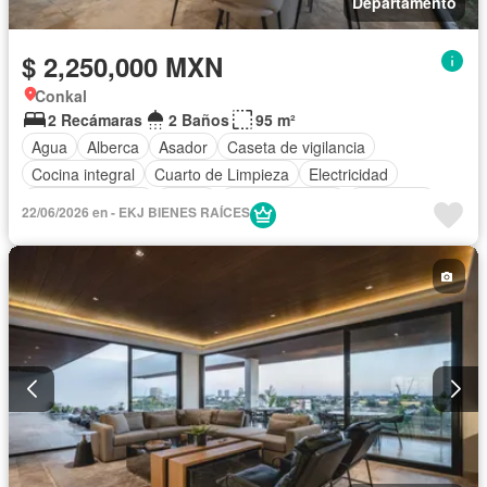
Departamento
$ 2,250,000 MXN
Conkal
2 Recámaras
2 Baños
95 m²
Agua
Alberca
Asador
Caseta de vigilancia
Cocina integral
Cuarto de Limpieza
Electricidad
Estacionamiento
Jardín
Sala polivalente
Seguridad
22/06/2026 en - EKJ BIENES RAÍCES
Zonas verdes
Sin amueblar