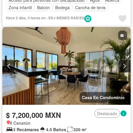
Zona infantil
Balcón
Bodega
Cancha de tenis
Caseta de vigilancia
Cisterna
Cocina equipada
Hace 2 días, 3 horas en - EKJ BIENES RAÍCES
Cocina integral
Cuarto de Limpieza
Cuarto de servicio
Electricidad
Estacionamiento
Gimnasio
Internet
Jardín
Sala polivalente
Seguridad
Terraza
Wifi
Zonas verdes
Sin amueblar
Casa En Condominio
$ 7,200,000 MXN
Destacado
X Canatún
3 Recámaras
4.5 Baños
320 m²