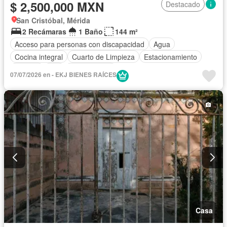
$ 2,500,000 MXN
Destacado
San Cristóbal, Mérida
2 Recámaras
1 Baño
144 m²
Acceso para personas con discapacidad
Agua
Cocina integral
Cuarto de Limpieza
Estacionamiento
Terraza
Wifi
Sin amueblar
07/07/2026 en - EKJ BIENES RAÍCES
Casa