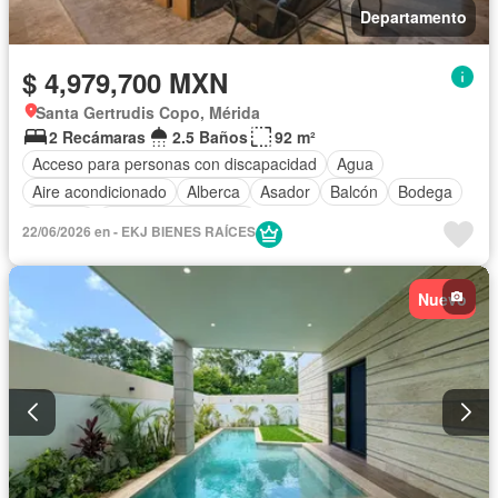
Departamento
$ 4,979,700 MXN
Santa Gertrudis Copo, Mérida
2 Recámaras
2.5 Baños
92 m²
Acceso para personas con discapacidad
Agua
Aire acondicionado
Alberca
Asador
Balcón
Bodega
Bodega
Caseta de vigilancia
22/06/2026 en - EKJ BIENES RAÍCES
Circuito cerrado de televisión
Cocina equipada
Cocina integral
Cuarto de Limpieza
Electricidad
Nuevo
Elevador
Estacionamiento
Gimnasio
Internet
Recámara con closet
Sala polivalente
Seguridad
Terraza
Vista panorámica
Sin amueblar