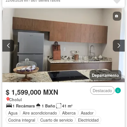
22/06/2026 en - bi07 bienes raíces
Zonas verdes
Departamento
$ 1,599,000 MXN
Destacado
Cholul
1 Recámara
1 Baño
41 m²
Agua
Aire acondicionado
Alberca
Asador
Cocina integral
Cuarto de servicio
Electricidad
Estacionamiento
Internet
Recámara con closet