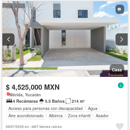
Casa
$ 4,525,000 MXN
Mérida, Yucatán
4 Recámaras
5.5 Baños
214 m²
Acceso para personas con discapacidad
Agua
Aire acondicionado
Alberca
Zona infantil
Asador
Caseta de vigilancia
Circuito cerrado de televisión
08/07/2026 en - bi07 bienes raíces
Cisterna
Cuarto de Limpieza
Electricidad