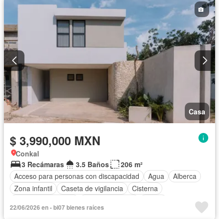
Electricidad
Elevador
Estacionamiento
Gimnasio
Internet
Jardín
Despacho
Recámara con closet
Sala polivalente
Seguridad
Terraza
Vista panorámica
Wifi
Zonas verdes
Casa
$ 3,990,000 MXN
Conkal
3 Recámaras
3.5 Baños
206 m²
Acceso para personas con discapacidad
Agua
Alberca
Zona infantil
Caseta de vigilancia
Cisterna
Cuarto de Limpieza
Estacionamiento
Jardín
22/06/2026 en - bi07 bienes raíces
Televisión por cable
Terraza
Wifi
Zonas verdes