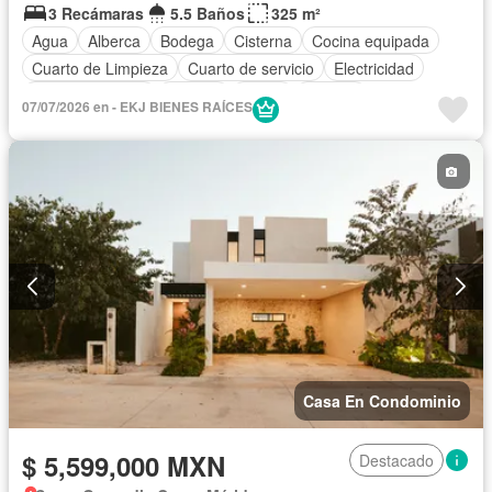
3 Recámaras
5.5 Baños
325 m²
Agua
Alberca
Bodega
Cisterna
Cocina equipada
Cuarto de Limpieza
Cuarto de servicio
Electricidad
Estacionamiento
Internet
Jardín
Terraza
07/07/2026 en - EKJ BIENES RAÍCES
Zonas verdes
Sin amueblar
Casa En Condominio
$ 5,599,000 MXN
Destacado