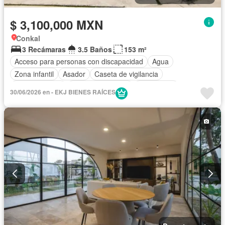
$ 3,100,000 MXN
Conkal
3 Recámaras
3.5 Baños
153 m²
Acceso para personas con discapacidad
Agua
Zona infantil
Asador
Caseta de vigilancia
Cocina integral
Cuarto de servicio
Electricidad
30/06/2026 en - EKJ BIENES RAÍCES
Estacionamiento
Jardín
Seguridad
Terraza
Wifi
Zonas verdes
Sin amueblar