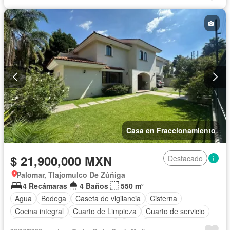
Jardín
Azotea
Zonas verdes
Sin amueblar
Casa en Fraccionamiento
$ 21,900,000 MXN
Destacado
Palomar, Tlajomulco De Zúñiga
4 Recámaras
4 Baños
550 m²
Agua
Bodega
Caseta de vigilancia
Cisterna
Cocina integral
Cuarto de Limpieza
Cuarto de servicio
Electricidad
Estacionamiento
Jardín