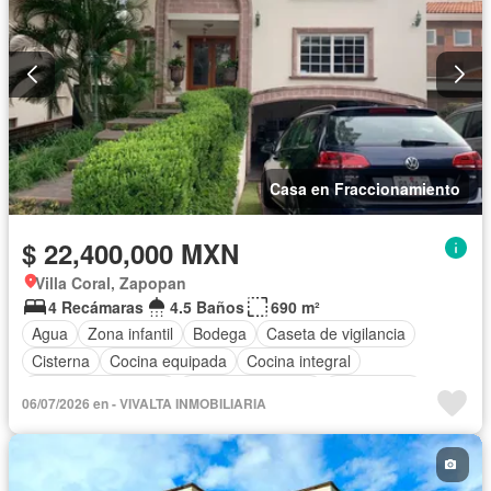
Casa en Fraccionamiento
$ 22,400,000 MXN
Villa Coral, Zapopan
4 Recámaras
4.5 Baños
690 m²
Agua
Zona infantil
Bodega
Caseta de vigilancia
Cisterna
Cocina equipada
Cocina integral
Cuarto de Limpieza
Cuarto de servicio
Electricidad
06/07/2026 en - VIVALTA INMOBILIARIA
Estacionamiento
Gas natural
Jardín
Recámara con closet
Seguridad
Televisión por cable
Terraza
Wifi
Zonas verdes
Sin amueblar