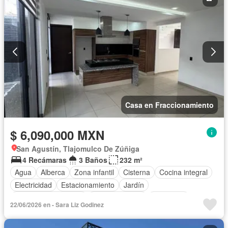
Electricidad
Azotea
Agua
Cuarto de Limpieza
Televisión por cable
Gas natural
Asador
Zonas verdes
Recámara con closet
Caseta de vigilancia
Sin amueblar
Casa en Fraccionamiento
$ 6,090,000 MXN
San Agustín, Tlajomulco De Zúñiga
4 Recámaras
3 Baños
232 m²
Agua
Alberca
Zona infantil
Cisterna
Cocina integral
Electricidad
Estacionamiento
Jardín
Recámara con closet
Sala polivalente
Seguridad
22/06/2026 en - Sara Liz Godinez
Terraza
Zonas verdes
Sin amueblar