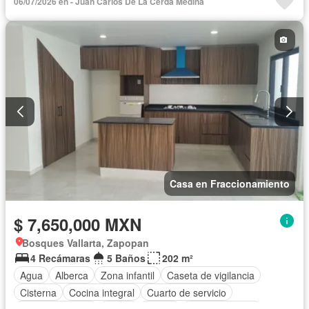
06/07/2026 en - Juan Carlos De La Cerda Medina
Recámara con closet
Terraza
Vista panorámica
Zonas verdes
Sin amueblar
Casa en Fraccionamiento
$ 7,650,000 MXN
Bosques Vallarta, Zapopan
4 Recámaras
5 Baños
202 m²
Agua
Alberca
Zona infantil
Caseta de vigilancia
Cisterna
Cocina integral
Cuarto de servicio