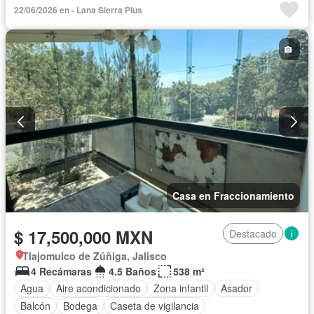
Estacionamiento
Jardín
Azotea
Sala polivalente
22/06/2026 en - Lana Sierra Plus
Terraza
Zonas verdes
Casa en Fraccionamiento
$ 17,500,000 MXN
Destacado
Tlajomulco de Zúñiga, Jalisco
4 Recámaras
4.5 Baños
538 m²
Agua
Aire acondicionado
Zona infantil
Asador
Balcón
Bodega
Caseta de vigilancia