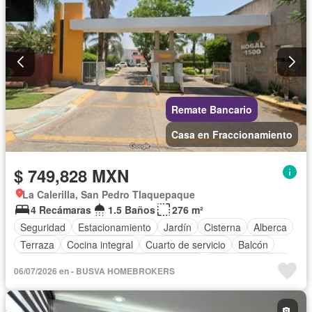
Remate Bancario
Casa en Fraccionamiento
$ 749,828 MXN
La Calerilla, San Pedro Tlaquepaque
4 Recámaras
1.5 Baños
276 m²
Seguridad
Estacionamiento
Jardín
Cisterna
Alberca
Terraza
Cocina integral
Cuarto de servicio
Balcón
Acceso para personas con discapacidad
Cocina equipada
06/07/2026 en - BUSVA HOMEBROKERS
Zona infantil
Sala polivalente
Internet
Aire acondicionado
Circuito cerrado de televisión