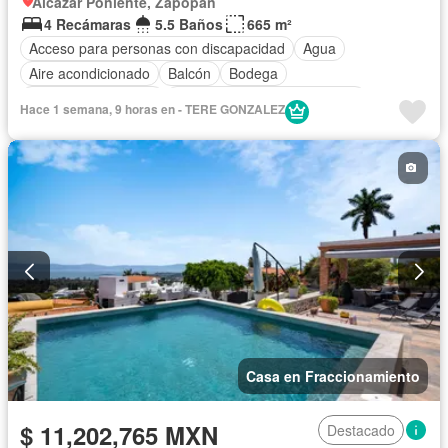
Alcazar Poniente, Zapopan
4 Recámaras
5.5 Baños
665 m²
Acceso para personas con discapacidad
Agua
Aire acondicionado
Balcón
Bodega
Caseta de vigilancia
Circuito cerrado de televisión
Hace 1 semana, 9 horas en - TERE GONZALEZ
Cisterna
Cocina equipada
Cocina integral
Cuarto de Limpieza
Cuarto de servicio
Electricidad
Elevador
Estacionamiento
Gas natural
Jacuzzi
Jardín
Azotea
Sala polivalente
Seguridad
Terraza
Vista panorámica
Zonas verdes
Permite mascotas
Permite niños
Casa en Fraccionamiento
$ 11,202,765 MXN
Destacado