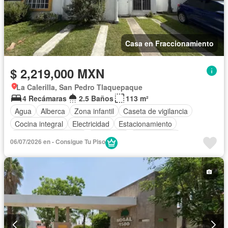
Casa en Fraccionamiento
$ 2,219,000 MXN
La Calerilla, San Pedro Tlaquepaque
4 Recámaras
2.5 Baños
113 m²
Agua
Alberca
Zona infantil
Caseta de vigilancia
Cocina integral
Electricidad
Estacionamiento
Recámara con closet
Seguridad
Sin amueblar
06/07/2026 en - Consigue Tu Piso