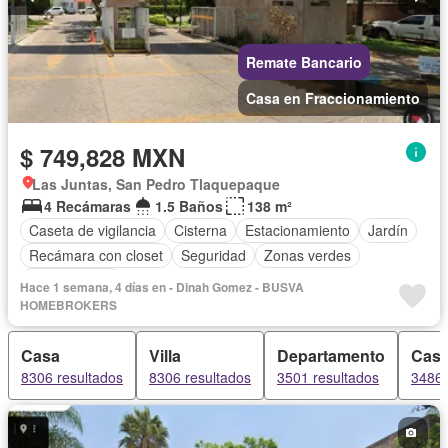
Remate Bancario
Casa en Fraccionamiento
$ 749,828 MXN
Las Juntas, San Pedro Tlaquepaque
4 Recámaras
1.5 Baños
138 m²
Caseta de vigilancia
Cisterna
Estacionamiento
Jardín
Recámara con closet
Seguridad
Zonas verdes
Sin amueblar
Hace 1 semana, 4 días en - Dinah Gomez - BUSVA
HOMEBROKERS
Casa
Villa
Departamento
Casa
8306 resultados
8306 resultados
3501 resultados
3486 