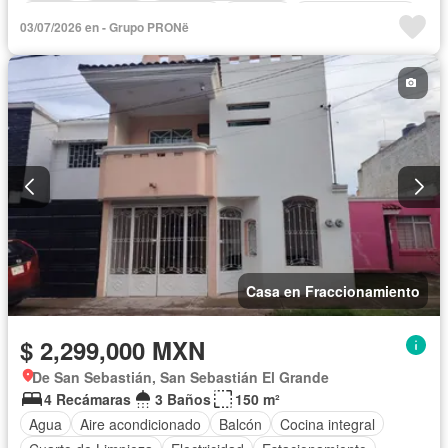
Circuito cerrado de televisión
Cisterna
Cocina equipada
03/07/2026 en - Grupo PRONë
Cocina integral
Cuarto de Limpieza
Cuarto de servicio
Electricidad
Estacionamiento
Gas natural
Internet
Jardín
Despacho
Recámara con closet
Sala polivalente
Seguridad
Televisión por cable
Terraza
Vista panorámica
Wifi
Zonas verdes
Sin amueblar
Casa en Fraccionamiento
$ 2,299,000 MXN
De San Sebastián, San Sebastián El Grande
4 Recámaras
3 Baños
150 m²
Agua
Aire acondicionado
Balcón
Cocina integral