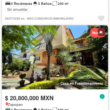
4 Recámaras
5 Baños
240 m²
Sin amueblar
08/07/2026 en - WAO CONSORCIO INMOBILIARIO
Nuevo
Casa en Fraccionamiento
$ 20,800,000 MXN
Zapopan
4 Recámaras
5 Baños
520 m²