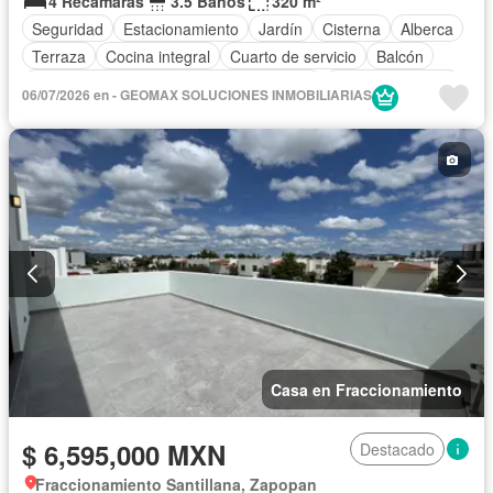
4 Recámaras
3.5 Baños
320 m²
Seguridad
Estacionamiento
Jardín
Cisterna
Alberca
Terraza
Cocina integral
Cuarto de servicio
Balcón
Acceso para personas con discapacidad
Cocina equipada
06/07/2026 en - GEOMAX SOLUCIONES INMOBILIARIAS
Zona infantil
Sala polivalente
Internet
Bodega
Aire acondicionado
Circuito cerrado de televisión
Electricidad
Jacuzzi
Agua
Cuarto de Limpieza
Televisión por cable
Calefacción
Gas natural
Asador
Zonas verdes
Despacho
Vista panorámica
Recámara con closet
Caseta de vigilancia
Sin amueblar
Casa en Fraccionamiento
$ 6,595,000 MXN
Destacado
Fraccionamiento Santillana, Zapopan