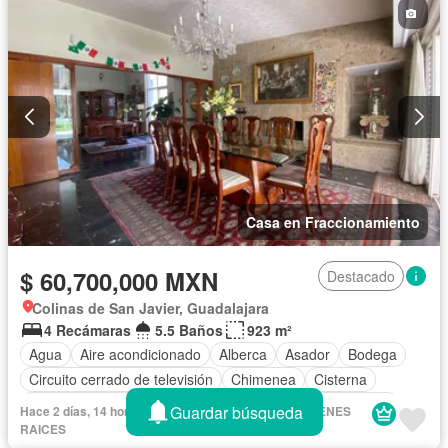
Casa en Fraccionamiento
$ 60,700,000 MXN
Destacado
Colinas de San Javier, Guadalajara
4 Recámaras
5.5 Baños
923 m²
Agua
Aire acondicionado
Alberca
Asador
Bodega
Circuito cerrado de televisión
Chimenea
Cisterna
Cocina equipada
Cocina integral
Cuarto de Limpieza
Guardar búsqueda
Hace 2 días, 14 horas en - GORKA & ASOCIADOS BIENES
Cuarto de servicio
Electricidad
Estacionamiento
RAICES