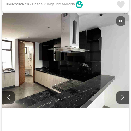
Electricidad
Azotea
Cuarto de Limpieza
06/07/2026 en - Casas Zuñiga Inmobiliaria.
Vista panorámica
Recámara con closet
Caseta de vigilancia
Alberca
Aire acondicionado
Sin amueblar