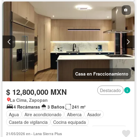
Casa en Fraccionamiento
$ 12,800,000 MXN
Destacado
La Cima, Zapopan
4 Recámaras
3 Baños
241 m²
Agua
Aire acondicionado
Alberca
Asador
Caseta de vigilancia
Cocina equipada
Cuarto de Limpieza
Cuarto de servicio
Estacionamiento
21/05/2026 en - Lana Sierra Plus