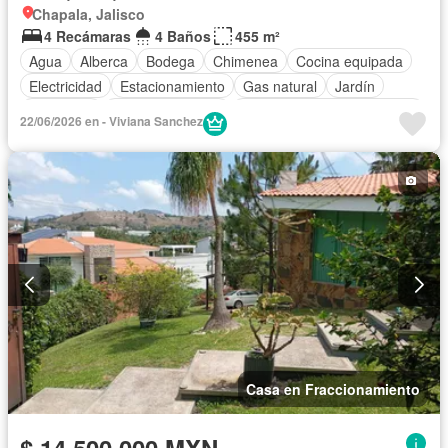
Chapala, Jalisco
4 Recámaras
4 Baños
455 m²
Agua
Alberca
Bodega
Chimenea
Cocina equipada
Electricidad
Estacionamiento
Gas natural
Jardín
Seguridad
Vista panorámica
Completamente amueblado
22/06/2026 en - Viviana Sanchez
Casa en Fraccionamiento
$ 14,500,000 MXN