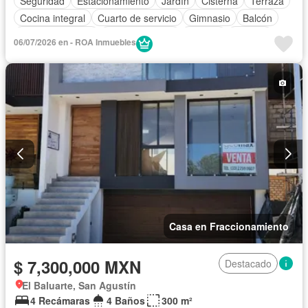
Seguridad
Estacionamiento
Jardín
Cisterna
Terraza
Cocina integral
Cuarto de servicio
Gimnasio
Balcón
Cocina equipada
Sala polivalente
Internet
Bodega
06/07/2026 en - ROA Inmuebles
Aire acondicionado
Electricidad
Agua
Cuarto de Limpieza
Televisión por cable
Gas natural
Zonas verdes
Despacho
Recámara con closet
Caseta de vigilancia
Sin amueblar
Casa en Fraccionamiento
$ 7,300,000 MXN
Destacado
El Baluarte, San Agustín
4 Recámaras
4 Baños
300 m²