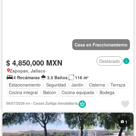
Casa en Fraccionamiento
$ 4,850,000 MXN
Destacado
Zapopan, Jalisco
4 Recámaras
3.5 Baños
116 m²
Estacionamiento
Seguridad
Jardín
Cisterna
Terraza
Cocina integral
Balcón
Cocina equipada
Bodega
Electricidad
Azotea
Cuarto de Limpieza
06/07/2026 en - Casas Zuñiga Inmobiliaria.
Vista panorámica
Recámara con closet
Caseta de vigilancia
Alberca
Zona infantil
1
Aire acondicionado
Sin amueblar