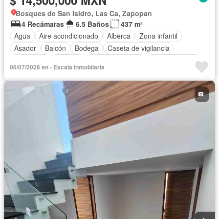
Bosques de San Isidro, Las Ca, Zapopan
4 Recámaras
6.5 Baños
437 m²
Agua
Aire acondicionado
Alberca
Zona infantil
Asador
Balcón
Bodega
Caseta de vigilancia
Chimenea
Cisterna
Cocina equipada
Cocina integral
06/07/2026 en - Escala Inmobiiaria
Cuarto de Limpieza
Cuarto de servicio
Electricidad
Estacionamiento
Jardín
Recámara con closet
Seguridad
Terraza
Vista panorámica
Wifi
Zonas verdes
Sin amueblar