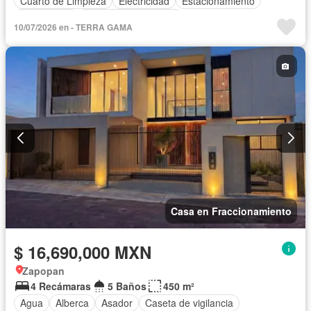
Cuarto de Limpieza
Electricidad
Estacionamiento
Gas natural
Recámara con closet
10/07/2026 en - TERRA GAMA
Casa en Fraccionamiento
$ 16,690,000 MXN
Zapopan
4 Recámaras
5 Baños
450 m²
Agua
Alberca
Asador
Caseta de vigilancia