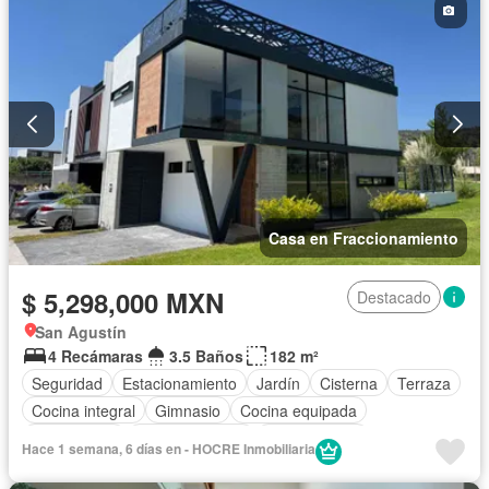
Casa en Fraccionamiento
$ 5,298,000 MXN
Destacado
San Agustín
4 Recámaras
3.5 Baños
182 m²
Seguridad
Estacionamiento
Jardín
Cisterna
Terraza
Cocina integral
Gimnasio
Cocina equipada
Zona infantil
Sala polivalente
Zonas verdes
Hace 1 semana, 6 días en - HOCRE Inmobiliaria
Vista panorámica
Recámara con closet