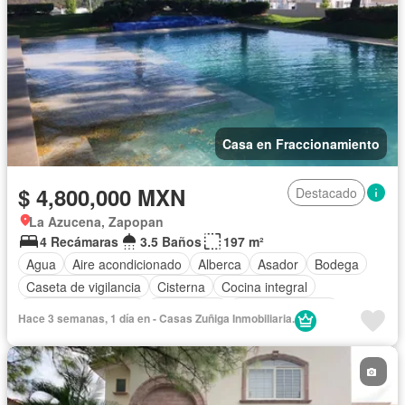
Casa en Fraccionamiento
$ 4,800,000 MXN
Destacado
La Azucena, Zapopan
4 Recámaras
3.5 Baños
197 m²
Agua
Aire acondicionado
Alberca
Asador
Bodega
Caseta de vigilancia
Cisterna
Cocina integral
Cuarto de Limpieza
Electricidad
Estacionamiento
Hace 3 semanas, 1 día en - Casas Zuñiga Inmobiliaria.
Jardín
Recámara con closet
Azotea
Seguridad
Terraza
Vista panorámica
Zonas verdes