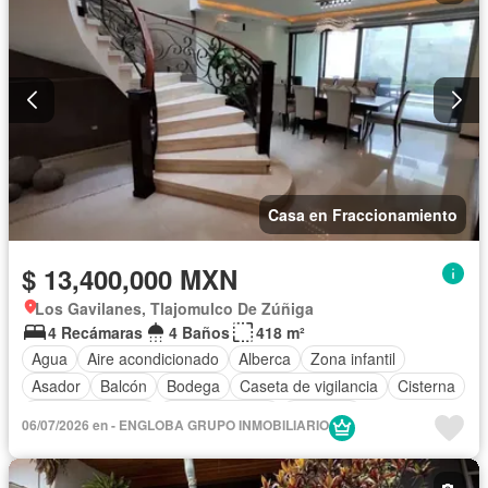
Casa en Fraccionamiento
$ 13,400,000 MXN
Los Gavilanes, Tlajomulco De Zúñiga
4 Recámaras
4 Baños
418 m²
Agua
Aire acondicionado
Alberca
Zona infantil
Asador
Balcón
Bodega
Caseta de vigilancia
Cisterna
Cocina equipada
Cocina integral
Conserje
06/07/2026 en - ENGLOBA GRUPO INMOBILIARIO
Cuarto de Limpieza
Cuarto de servicio
Electricidad
Estacionamiento
Gas natural
Internet
Jacuzzi
Jardín