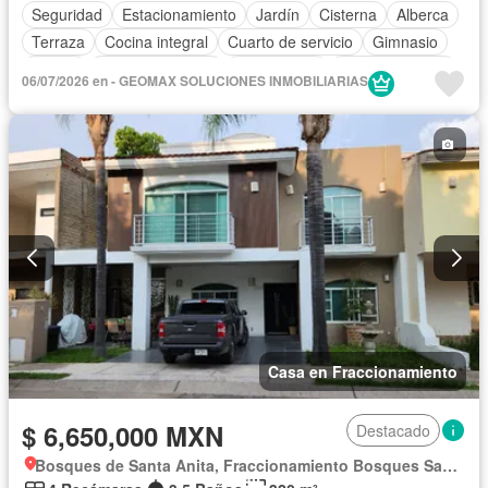
Seguridad
Estacionamiento
Jardín
Cisterna
Alberca
Terraza
Cocina integral
Cuarto de servicio
Gimnasio
Balcón
Cocina equipada
Zona infantil
Sala polivalente
06/07/2026 en - GEOMAX SOLUCIONES INMOBILIARIAS
Internet
Aire acondicionado
Circuito cerrado de televisión
Electricidad
Azotea
Jacuzzi
Agua
Cuarto de Limpieza
Televisión por cable
Calefacción
Gas natural
Asador
Despacho
Vista panorámica
Recámara con closet
Caseta de vigilancia
Sin amueblar
Casa en Fraccionamiento
$ 6,650,000 MXN
Destacado
Bosques de Santa Anita, Fraccionamiento Bosques Santa Anita