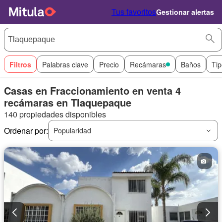
Tus favoritos
Gestionar alertas
Filtros
Palabras clave
Precio
Recámaras
Baños
Tip
Casas en Fraccionamiento en venta 4
recámaras en Tlaquepaque
140 propiedades disponibles
Ordenar por:
Popularidad