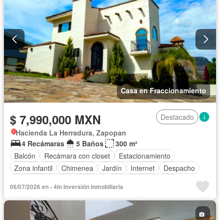
Casa en Fraccionamiento
$ 7,990,000 MXN
Destacado
Hacienda La Herradura, Zapopan
4 Recámaras
5 Baños
300 m²
Balcón
Recámara con closet
Estacionamiento
Zona infantil
Chimenea
Jardín
Internet
Despacho
Cuarto de servicio
Terraza
Televisión por cable
06/07/2026 en - 4in Inversión Inmobiliaria
Sin amueblar