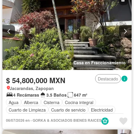
Despacho
Recámara con closet
Azotea
Sala polivalente
Seguridad
Terraza
Vista panorámica
Zonas verdes
Sin amueblar
Casa en Fraccionamiento
$ 54,800,000 MXN
Destacado
Jacarandas, Zapopan
4 Recámaras
3.5 Baños
647 m²
Agua
Alberca
Cisterna
Cocina integral
Cuarto de Limpieza
Cuarto de servicio
Electricidad
Estacionamiento
Internet
Jardín
Recámara con closet
06/07/2026 en - GORKA & ASOCIADOS BIENES RAICES
Terraza
Wifi