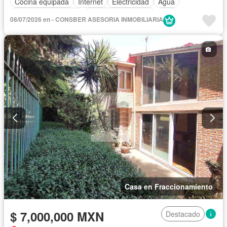
Cocina equipada
Internet
Electricidad
Agua
Televisión por cable
Caseta de vigilancia
Wifi
08/07/2026 en - CONSBER ASESORIA INMOBILIARIA
Casa en Fraccionamiento
$ 7,000,000 MXN
Destacado