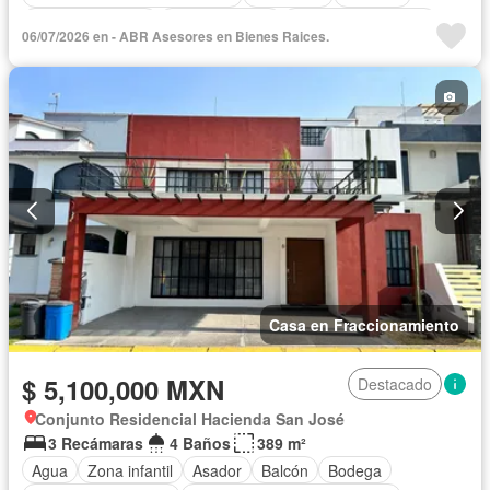
Cocina equipada
Cocina integral
Cuarto de Limpieza
06/07/2026 en - ABR Asesores en Bienes Raices.
Cuarto de servicio
Electricidad
Estacionamiento
Internet
Jardín
Despacho
Recámara con closet
Sala polivalente
Seguridad
Televisión por cable
Terraza
Wifi
Zonas verdes
Sin amueblar
Casa en Fraccionamiento
$ 5,100,000 MXN
Destacado
Conjunto Residencial Hacienda San José
3 Recámaras
4 Baños
389 m²
Agua
Zona infantil
Asador
Balcón
Bodega