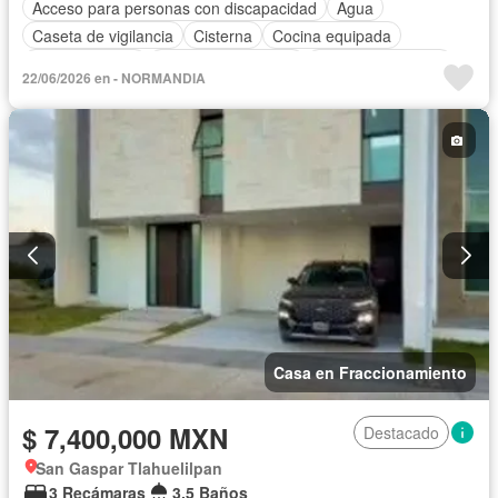
Acceso para personas con discapacidad
Agua
Caseta de vigilancia
Cisterna
Cocina equipada
Cocina integral
Cuarto de Limpieza
Cuarto de servicio
22/06/2026 en - NORMANDIA
Electricidad
Estacionamiento
Jardín
Recámara con closet
Seguridad
Zonas verdes
Sin amueblar
Casa en Fraccionamiento
$ 7,400,000 MXN
Destacado
San Gaspar Tlahuelilpan
3 Recámaras
3.5 Baños