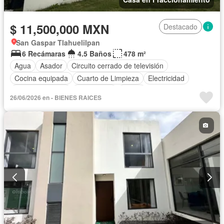
$ 11,500,000 MXN
Destacado
San Gaspar Tlahuelilpan
6 Recámaras
4.5 Baños
478 m²
Agua
Asador
Circuito cerrado de televisión
Cocina equipada
Cuarto de Limpieza
Electricidad
Estacionamiento
Gas natural
Jardín
26/06/2026 en - BIENES RAICES
Recámara con closet
Sala polivalente
Seguridad
Terraza