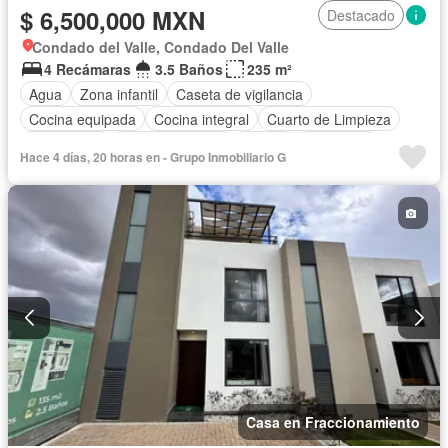
$ 6,500,000 MXN
Destacado
Condado del Valle, Condado Del Valle
4 Recámaras
3.5 Baños
235 m²
Agua
Zona infantil
Caseta de vigilancia
Cocina equipada
Cocina integral
Cuarto de Limpieza
Electricidad
Estacionamiento
Azotea
Seguridad
Hace 4 días, 20 horas en - Grupo Inmobiliario G
Vista panorámica
Zonas verdes
Casa en Fraccionamiento