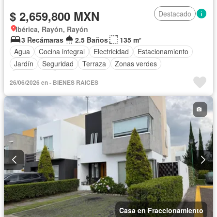
$ 2,659,800 MXN
Destacado
Ibérica, Rayón, Rayón
3 Recámaras
2.5 Baños
135 m²
Agua
Cocina integral
Electricidad
Estacionamiento
Jardín
Seguridad
Terraza
Zonas verdes
Sin amueblar
26/06/2026 en - BIENES RAICES
Casa en Fraccionamiento