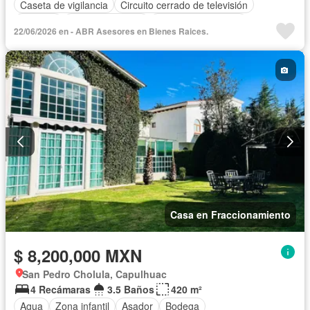
Caseta de vigilancia
Circuito cerrado de televisión
Cisterna
Cocina equipada
Cuarto de Limpieza
22/06/2026 en - ABR Asesores en Bienes Raices.
Cuarto de servicio
Electricidad
Estacionamiento
Internet
Recámara con closet
Azotea
Seguridad
Televisión por cable
Terraza
Wifi
Zonas verdes
Sin amueblar
Casa en Fraccionamiento
$ 8,200,000 MXN
San Pedro Cholula, Capulhuac
4 Recámaras
3.5 Baños
420 m²
Agua
Zona infantil
Asador
Bodega