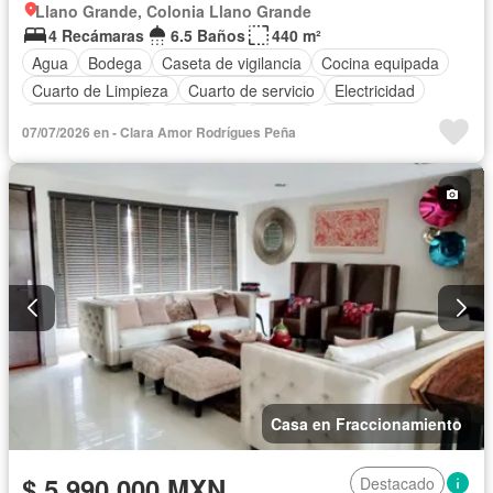
Llano Grande, Colonia Llano Grande
4 Recámaras
6.5 Baños
440 m²
Agua
Bodega
Caseta de vigilancia
Cocina equipada
Cuarto de Limpieza
Cuarto de servicio
Electricidad
Estacionamiento
Gimnasio
Internet
Jardín
07/07/2026 en - Clara Amor Rodrígues Peña
Recámara con closet
Sala polivalente
Terraza
Wifi
Zonas verdes
Sin amueblar
Casa en Fraccionamiento
$ 5,990,000 MXN
Destacado