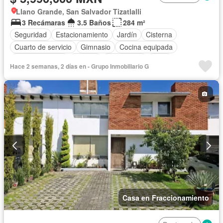
Llano Grande, San Salvador Tizatlalli
3 Recámaras
3.5 Baños
284 m²
Seguridad
Estacionamiento
Jardín
Cisterna
Cuarto de servicio
Gimnasio
Cocina equipada
Sala polivalente
Internet
Electricidad
Agua
Hace 2 semanas, 2 días en - Grupo Inmobiliario G
Cuarto de Limpieza
Gas natural
Chimenea
Zonas verdes
Caseta de vigilancia
Sin amueblar
Casa en Fraccionamiento