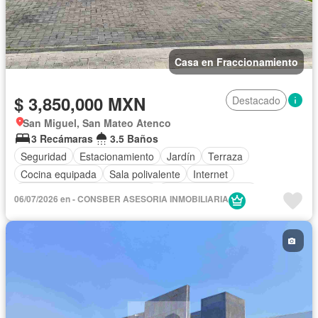
Casa en Fraccionamiento
$ 3,850,000 MXN
Destacado
San Miguel, San Mateo Atenco
3 Recámaras
3.5 Baños
Seguridad
Estacionamiento
Jardín
Terraza
Cocina equipada
Sala polivalente
Internet
Circuito cerrado de televisión
Cuarto de Limpieza
06/07/2026 en - CONSBER ASESORIA INMOBILIARIA
Gas natural
Televisión por cable
Zonas verdes
Caseta de vigilancia
Sin amueblar