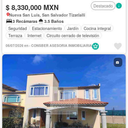
$ 8,330,000 MXN
Destacado
Nueva San Luis, San Salvador Tizatlalli
3 Recámaras
3.5 Baños
Seguridad
Estacionamiento
Jardín
Cocina integral
Terraza
Internet
Circuito cerrado de televisión
Electricidad
Agua
Cuarto de Limpieza
06/07/2026 en - CONSBER ASESORIA INMOBILIARIA
Televisión por cable
Caseta de vigilancia
Cocina equipada
Sala polivalente
Despacho
Wifi
Sin amueblar