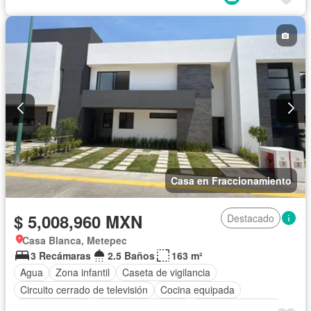
Electricidad
Agua
Cuarto de Limpieza
Gas natural
Caseta de vigilancia
Gimnasio
Televisión por cable
Sin amueblar
Casa en Fraccionamiento
$ 5,008,960 MXN
Destacado
Casa Blanca, Metepec
3 Recámaras
2.5 Baños
163 m²
Agua
Zona infantil
Caseta de vigilancia
Circuito cerrado de televisión
Cocina equipada
Cocina integral
Cuarto de Limpieza
Cuarto de servicio