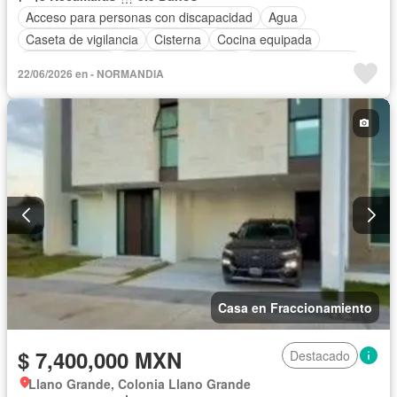
Acceso para personas con discapacidad
Agua
Caseta de vigilancia
Cisterna
Cocina equipada
Cocina integral
Cuarto de Limpieza
Cuarto de servicio
22/06/2026 en - NORMANDIA
Electricidad
Estacionamiento
Jardín
Recámara con closet
Seguridad
Zonas verdes
Casa en Fraccionamiento
$ 7,400,000 MXN
Destacado
Llano Grande, Colonia Llano Grande