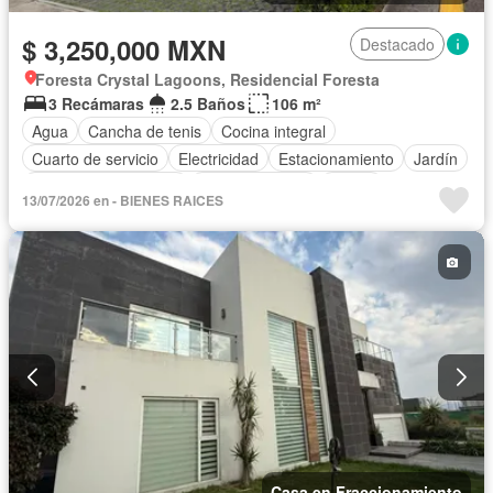
$ 3,250,000 MXN
Destacado
Foresta Crystal Lagoons, Residencial Foresta
3 Recámaras
2.5 Baños
106 m²
Agua
Cancha de tenis
Cocina integral
Cuarto de servicio
Electricidad
Estacionamiento
Jardín
Recámara con closet
Sala polivalente
Sauna
13/07/2026 en - BIENES RAICES
Seguridad
Zonas verdes
Casa en Fraccionamiento