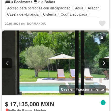
3 Recámaras
3.5 Baños
Acceso para personas con discapacidad
Agua
Asador
Caseta de vigilancia
Cisterna
Cocina equipada
Cocina integral
Cuarto de Limpieza
Cuarto de servicio
22/06/2026 en - NORMANDIA
Electricidad
Estacionamiento
Jardín
Recámara con closet
Seguridad
Zonas verdes
Casa en Fraccionamiento
$ 17,135,000 MXN
Valle de Bravo, México