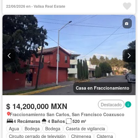
Circuito cerrado de televisión
Chimenea
Cisterna
22/06/2026 en - Valisa Real Estate
Cocina equipada
Cocina integral
Cuarto de Limpieza
Cuarto de servicio
Electricidad
Estacionamiento
Gas natural
Gimnasio
Internet
Jardín
Despacho
Recámara con closet
Azotea
Sala polivalente
Seguridad
Televisión por cable
Terraza
Wifi
Zonas verdes
Sin amueblar
Casa en Fraccionamiento
$ 14,200,000 MXN
Destacado
Fraccionamiento San Carlos, San Francisco Coaxusco
4 Recámaras
4 Baños
520 m²
Agua
Bodega
Bodega
Caseta de vigilancia
Circuito cerrado de televisión
Chimenea
Cisterna