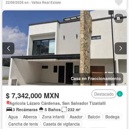
22/06/2026 en - Valisa Real Estate
Electricidad
Estacionamiento
Gas natural
Internet
Jardín
Recámara con closet
Seguridad
Wifi
Sin amueblar
Casa en Fraccionamiento
$ 7,342,000 MXN
Destacado
Agrícola Lázaro Cárdenas, San Salvador Tizatlalli
3 Recámaras
5 Baños
232 m²
Agua
Alberca
Zona infantil
Asador
Balcón
Bodega
Cancha de tenis
Caseta de vigilancia