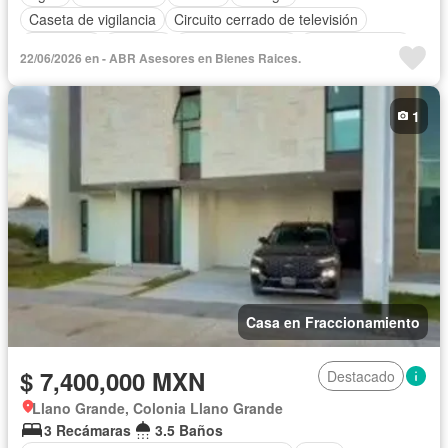
Caseta de vigilancia
Circuito cerrado de televisión
Chimenea
Cisterna
Cocina equipada
Cocina integral
22/06/2026 en - ABR Asesores en Bienes Raices.
Conserje
Cuarto de Limpieza
Electricidad
Estacionamiento
Internet
Jardín
Despacho
1
Recámara con closet
Sala polivalente
Seguridad
Televisión por cable
Terraza
Wifi
Zonas verdes
Sin amueblar
Casa en Fraccionamiento
$ 7,400,000 MXN
Destacado
Llano Grande, Colonia Llano Grande
3 Recámaras
3.5 Baños