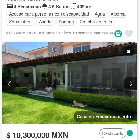
4 Recámaras
4.5 Baños
439 m²
Acceso para personas con discapacidad
Agua
Alberca
Zona infantil
Asador
Bodega
Cancha de tenis
Caseta de vigilancia
Cisterna
Cocina equipada
01/07/2026 en - ELAN Bienes Raíces, Excelencia Inmobiliara.
Cocina integral
Cuarto de Limpieza
Cuarto de servicio
Electricidad
Estacionamiento
Gas natural
Jardín
Recámara con closet
Sala polivalente
Terraza
Vista panorámica
Zonas verdes
Casa en Fraccionamiento
$ 10,300,000 MXN
Destacado