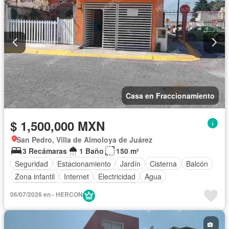
Casa en Fraccionamiento
$ 1,500,000 MXN
San Pedro, Villa de Almoloya de Juárez
3 Recámaras
1 Baño
150 m²
Seguridad
Estacionamiento
Jardín
Cisterna
Balcón
Zona infantil
Internet
Electricidad
Agua
Cuarto de Limpieza
Vista panorámica
06/07/2026 en - HERCON
Caseta de vigilancia
Permite mascotas
Permite niños
Solo familias
Sin amueblar