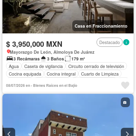
Casa en Fraccionamiento
$ 3,950,000 MXN
Destacado
Mayorazgo De León, Almoloya De Juárez
3 Recámaras
3 Baños
179 m²
Agua
Caseta de vigilancia
Circuito cerrado de televisión
Cocina equipada
Cocina integral
Cuarto de Limpieza
Electricidad
Estacionamiento
Recámara con closet
Wifi
08/07/2026 en - Bienes Raíces en el Bajío
Zonas verdes
Sin amueblar