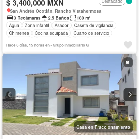
$ 3,400,000 MXN
Destacado
San Andrés Ocotlán, Rancho Vistahermosa
3 Recámaras
2.5 Baños
180 m²
Agua
Zona infantil
Asador
Caseta de vigilancia
Chimenea
Cocina equipada
Cuarto de servicio
Electricidad
Estacionamiento
Jardín
Hace 6 días, 15 horas en - Grupo Inmobiliario G
Recámara con closet
Zonas verdes
Sin amueblar
Casa en Fraccionamiento