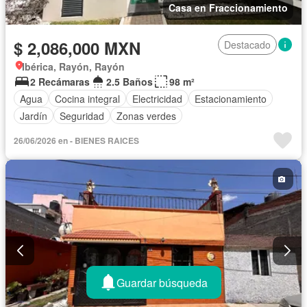
Casa en Fraccionamiento
$ 2,086,000 MXN
Destacado
Ibérica, Rayón, Rayón
2 Recámaras
2.5 Baños
98 m²
Agua
Cocina integral
Electricidad
Estacionamiento
Jardín
Seguridad
Zonas verdes
26/06/2026 en - BIENES RAICES
Guardar búsqueda