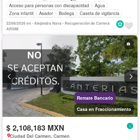
Acceso para personas con discapacidad
Agua
Zona infantil
Asador
Bodega
Caseta de vigilancia
Cisterna
Cocina integral
Cuarto de servicio
Electricidad
22/06/2026 en - Alejandra Nava - Recuperación de Cartera
Estacionamiento
Gas natural
Internet
Jardín
ARSIM
Despacho
Recámara con closet
Seguridad
Televisión por cable
Terraza
Sin amueblar
Remate Bancario
Casa en Fraccionamiento
$ 2,108,183 MXN
Ciudad Del Carmen, Carmen