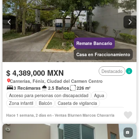
Remate Bancario
Casa en Fraccionamiento
$ 4,389,000 MXN
Destacado
Canterías, Fénix, Ciudad del Carmen Centro
3 Recámaras
2.5 Baños
226 m²
Acceso para personas con discapacidad
Agua
Zona infantil
Balcón
Caseta de vigilancia
Circuito cerrado de televisión
Cisterna
Cocina integral
Hace 1 semana, 2 días en - Ventas Biurnen Marcos Chavarria
Cuarto de servicio
Electricidad
Estacionamiento
Internet
Jardín
Recámara con closet
Seguridad
Televisión por cable
Terraza
Vista panorámica
Wifi