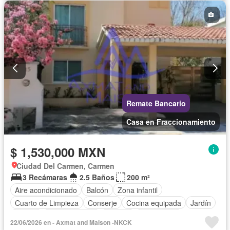
Remate Bancario
Casa en Fraccionamiento
$ 1,530,000 MXN
Ciudad Del Carmen, Carmen
3 Recámaras
2.5 Baños
200 m²
Aire acondicionado
Balcón
Zona infantil
Cuarto de Limpieza
Conserje
Cocina equipada
Jardín
Asador
Cocina integral
Internet
Gas natural
22/06/2026 en - Axmat and Maison -NKCK
Seguridad
Alberca