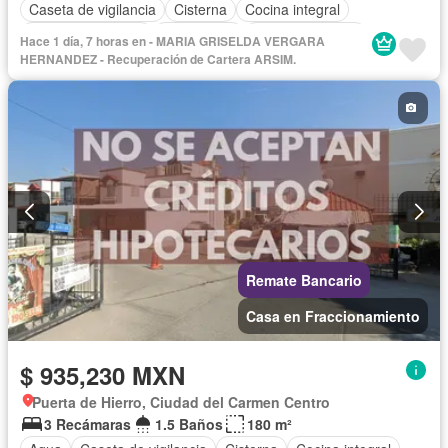
Caseta de vigilancia
Cisterna
Cocina integral
Cuarto de servicio
Electricidad
Estacionamiento
Hace 1 día, 7 horas en - MARIA GRISELDA VERGARA
Gas natural
Internet
Jardín
Recámara con closet
HERNANDEZ - Recuperación de Cartera ARSIM.
Seguridad
Televisión por cable
Terraza
Sin amueblar
Remate Bancario
Casa en Fraccionamiento
$ 935,230 MXN
Puerta de Hierro, Ciudad del Carmen Centro
3 Recámaras
1.5 Baños
180 m²