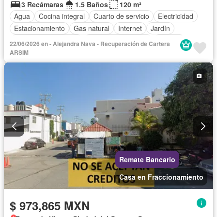
3 Recámaras
1.5 Baños
120 m²
Agua
Cocina integral
Cuarto de servicio
Electricidad
Estacionamiento
Gas natural
Internet
Jardín
Recámara con closet
Televisión por cable
Terraza
22/06/2026 en - Alejandra Nava - Recuperación de Cartera
Sin amueblar
ARSIM
Remate Bancario
Casa en Fraccionamiento
$ 973,865 MXN