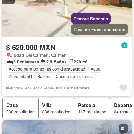
Remate Bancario
Casa en Fraccionamiento
$ 620,000 MXN
Ciudad Del Carmen, Carmen
3 Recámaras
2.5 Baños
220 m²
Acceso para personas con discapacidad
Agua
Zona infantil
Balcón
Caseta de vigilancia
Circuito cerrado de televisión
Cisterna
Cocina integral
06/07/2026 en - Rocio Verde-BusvaHomeBrokers.
Cuarto de Limpieza
Cuarto de servicio
Electricidad
Estacionamiento
Gas natural
Internet
Casa
Villa
Parcela
Departa
Recámara con closet
Azotea
Televisión por cable
Wifi
238 resultados
238 resultados
117 resultados
24 resulta
Zonas verdes
Sin amueblar