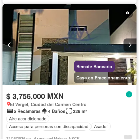
Remate Bancario
Casa en Fraccionamiento
$ 3,756,000 MXN
El Vergel, Ciudad del Carmen Centro
5 Recámaras
4 Baños
226 m²
Aire acondicionado
Acceso para personas con discapacidad
Asador
Cocina integral
Internet
Seguridad
Alberca
22/06/2026 en - Axmat and Maison -NKCK