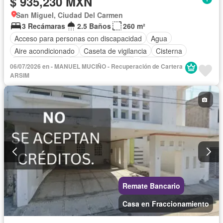
$ 935,230 MXN
San Miguel, Ciudad Del Carmen
3 Recámaras
2.5 Baños
260 m²
Acceso para personas con discapacidad
Agua
Aire acondicionado
Caseta de vigilancia
Cisterna
Cocina integral
Cuarto de Limpieza
Electricidad
06/07/2026 en - MANUEL MUCIÑO - Recuperación de Cartera
Estacionamiento
Gas natural
Internet
ARSIM
Recámara con closet
Seguridad
Televisión por cable
Vista panorámica
Wifi
Zonas verdes
Sin amueblar
Remate Bancario
Casa en Fraccionamiento