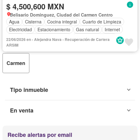
$ 4,500,600 MXN
Belisario Domínguez, Ciudad del Carmen Centro
Agua
Cisterna
Cocina integral
Cuarto de Limpieza
Electricidad
Estacionamiento
Gas natural
Internet
Jardín
Recámara con closet
Televisión por cable
22/06/2026 en - Alejandra Nava - Recuperación de Cartera
ARSIM
Carmen
Tipo inmueble
En venta
Recibe alertas por email