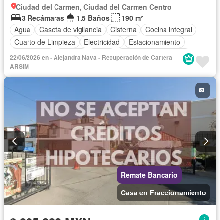
Ciudad del Carmen, Ciudad del Carmen Centro
3 Recámaras
1.5 Baños
190 m²
Agua
Caseta de vigilancia
Cisterna
Cocina integral
Cuarto de Limpieza
Electricidad
Estacionamiento
Gas natural
Internet
Jardín
Recámara con closet
22/06/2026 en - Alejandra Nava - Recuperación de Cartera
Seguridad
Televisión por cable
Sin amueblar
ARSIM
Remate Bancario
Casa en Fraccionamiento