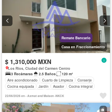
Zonas verdes
Sin amueblar
Remate Bancario
Casa en Fraccionamiento
$ 1,310,000 MXN
Los Ríos, Ciudad del Carmen Centro
3 Recámaras
2.5 Baños
120 m²
Aire acondicionado
Cuarto de Limpieza
Conserje
Cocina equipada
Jardín
Asador
Cocina integral
Internet
Gas natural
Seguridad
22/06/2026 en - Axmat and Maison -NKCK