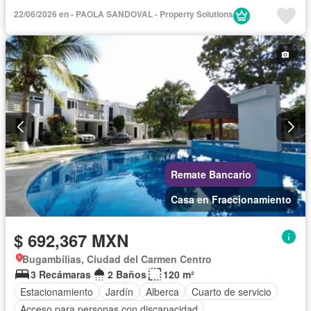
Calefacción
Cisterna
Cocina integral
Electricidad
22/06/2026 en - PAOLA SANDOVAL - Property Solutions
Estacionamiento
Gas natural
Internet
Despacho
Recámara con closet
Seguridad
Televisión por cable
Wifi
Sin amueblar
Remate Bancario
Casa en Fraccionamiento
$ 692,367 MXN
Bugambilias, Ciudad del Carmen Centro
3 Recámaras
2 Baños
120 m²
Estacionamiento
Jardín
Alberca
Cuarto de servicio
Acceso para personas con discapacidad