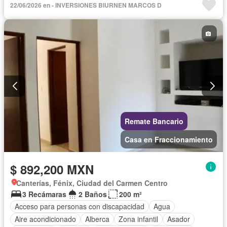
22/06/2026 en - INVERSIONES BIURNEN MARCOS D
Cuarto de servicio
Electricidad
Estacionamiento
Internet
Jardín
Recámara con closet
Seguridad
Televisión por cable
Vista panorámica
Wifi
Zonas verdes
Sin amueblar
Remate Bancario
Casa en Fraccionamiento
$ 892,200 MXN
Canterías, Fénix, Ciudad del Carmen Centro
3 Recámaras
2 Baños
200 m²
Acceso para personas con discapacidad
Agua
Aire acondicionado
Alberca
Zona infantil
Asador