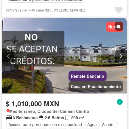
Aire acondicionado
Cuarto de Limpieza
06/07/2026 en - Mi casa Sii | JOSELINE ALVAREZ
Recámara con closet
Nuevo
Remate Bancario
Casa en Fraccionamiento
$ 1,010,000 MXN
Mediterráneo, Ciudad del Carmen Centro
3 Recámaras
2.5 Baños
200 m²
Acceso para personas con discapacidad
Agua
Asador