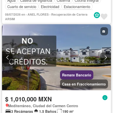
Agua
Caseta de vigilancia
Cisterna
Cocina integral
Cuarto de servicio
Electricidad
Estacionamiento
Gimnasio
Internet
Jardín
Recámara con closet
08/07/2026 en - ANEL FLORES - Recuperación de Cartera
Seguridad
Televisión por cable
Terraza
Sin amueblar
ARSIM
Remate Bancario
Casa en Fraccionamiento
$ 1,010,000 MXN
Mediterráneo, Ciudad del Carmen Centro
3 Recámaras
1.5 Baños
190 m²