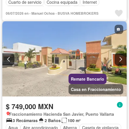
Cuarto de servicio
Cocina equipada
Internet
Aire acondicionado
Electricidad
Agua
06/07/2026 en - Manuel Ochoa - BUSVA HOMEBROKERS
Cuarto de Limpieza
Televisión por cable
Recámara con closet
Sin amueblar
Remate Bancario
Casa en Fraccionamiento
$ 749,000 MXN
Fraccionamiento Hacienda San Javier, Puerto Vallarta
3 Recámaras
2 Baños
100 m²
Agua
Aire acondicionado
Alberca
Caseta de vigilancia