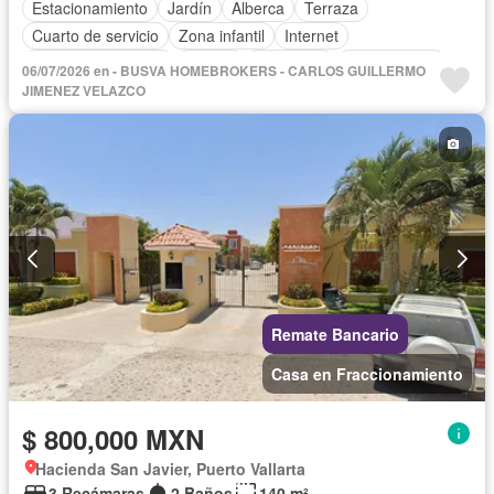
Estacionamiento
Jardín
Alberca
Terraza
Cuarto de servicio
Zona infantil
Internet
Aire acondicionado
Asador
Despacho
Sin amueblar
06/07/2026 en - BUSVA HOMEBROKERS - CARLOS GUILLERMO
JIMENEZ VELAZCO
Remate Bancario
Casa en Fraccionamiento
$ 800,000 MXN
Hacienda San Javier, Puerto Vallarta
3 Recámaras
2 Baños
140 m²