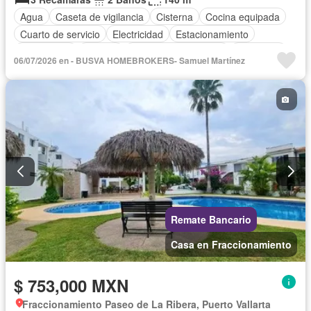
Agua
Caseta de vigilancia
Cisterna
Cocina equipada
Cuarto de servicio
Electricidad
Estacionamiento
Gas natural
Internet
Recámara con closet
Seguridad
06/07/2026 en - BUSVA HOMEBROKERS- Samuel Martínez
Televisión por cable
Sin amueblar
Remate Bancario
Casa en Fraccionamiento
$ 753,000 MXN
Fraccionamiento Paseo de La Ribera, Puerto Vallarta