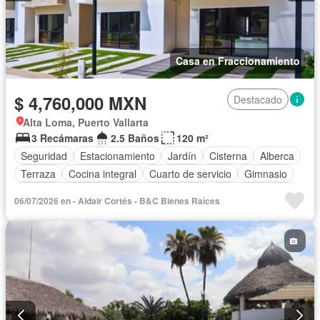
Casa en Fraccionamiento
$ 4,760,000 MXN
Destacado
Alta Loma, Puerto Vallarta
3 Recámaras
2.5 Baños
120 m²
Seguridad
Estacionamiento
Jardín
Cisterna
Alberca
Terraza
Cocina integral
Cuarto de servicio
Gimnasio
Acceso para personas con discapacidad
Cocina equipada
06/07/2026 en - Aldair Cortés - B&C Bienes Raíces
Zona infantil
Sala polivalente
Internet
Aire acondicionado
Asador
Zonas verdes
Despacho
Recámara con closet
Caseta de vigilancia