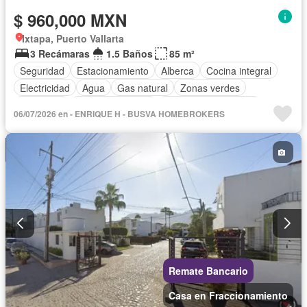
$ 960,000 MXN
Ixtapa, Puerto Vallarta
3 Recámaras
1.5 Baños
85 m²
Seguridad
Estacionamiento
Alberca
Cocina integral
Electricidad
Agua
Gas natural
Zonas verdes
Despacho
Vista panorámica
Recámara con closet
06/07/2026 en - ENRIQUE H - BUSVA HOMEBROKERS
Caseta de vigilancia
Sin amueblar
Remate Bancario
Casa en Fraccionamiento