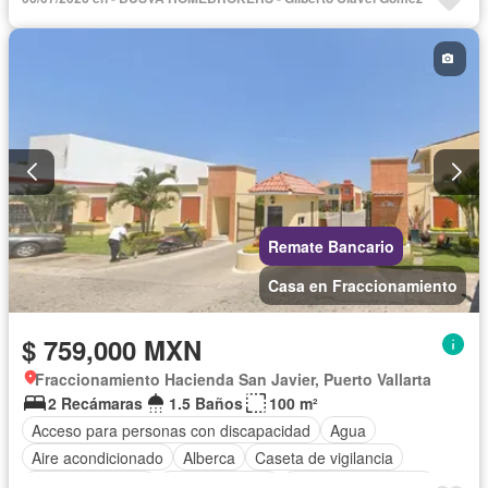
Internet
Bodega
Circuito cerrado de televisión
Electricidad
Agua
Cuarto de Limpieza
Televisión por cable
Gas natural
Asador
Zonas verdes
Despacho
Vista panorámica
Recámara con closet
Caseta de vigilancia
Sin amueblar
Remate Bancario
Casa en Fraccionamiento
$ 759,000 MXN
Fraccionamiento Hacienda San Javier, Puerto Vallarta
2 Recámaras
1.5 Baños
100 m²
Acceso para personas con discapacidad
Agua
Aire acondicionado
Alberca
Caseta de vigilancia
Cocina equipada
Cocina integral
Cuarto de Limpieza