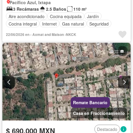
Pacífico Azul, Ixtapa
3 Recámaras
2.5 Baños
110 m²
Aire acondicionado
Cocina equipada
Jardín
Cocina integral
Internet
Gas natural
Seguridad
22/06/2026 en - Axmat and Maison -NKCK
Remate Bancario
Casa en Fraccionamiento
$ 690,000 MXN
Destacado