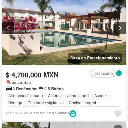
Casa en Fraccionamiento
$ 4,700,000 MXN
Destacado
Las Juntas
3 Recámaras
2.5 Baños
Aire acondicionado
Alberca
Zona infantil
Asador
Bodega
Caseta de vigilancia
Cocina integral
Cuarto de servicio
Estacionamiento
Recámara con closet
26/06/2026 en - Rent Me Puerto Vallarta
Sin amueblar