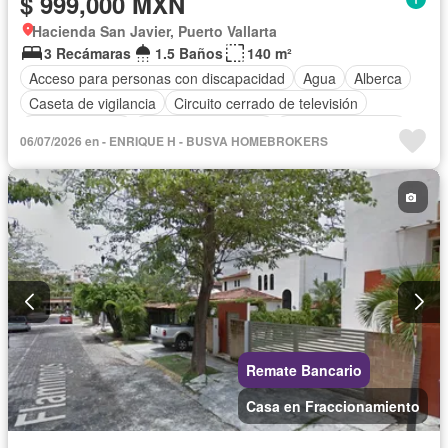
$ 999,000 MXN
Hacienda San Javier, Puerto Vallarta
3 Recámaras
1.5 Baños
140 m²
Acceso para personas con discapacidad
Agua
Alberca
Caseta de vigilancia
Circuito cerrado de televisión
Cocina integral
Cuarto de Limpieza
Cuarto de servicio
06/07/2026 en - ENRIQUE H - BUSVA HOMEBROKERS
Electricidad
Estacionamiento
Gas natural
Internet
Recámara con closet
Seguridad
Televisión por cable
Vista panorámica
Zonas verdes
Sin amueblar
Remate Bancario
Casa en Fraccionamiento