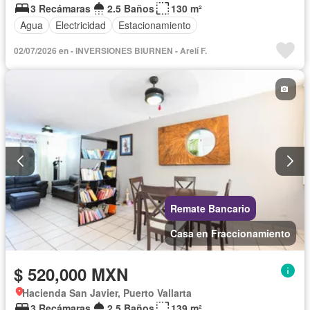
3 Recámaras
2.5 Baños
130 m²
Agua
Electricidad
Estacionamiento
02/07/2026 en - INVERSIONES BIURNEN - Arelí F.
Remate Bancario
Casa en Fraccionamiento
$ 520,000 MXN
Hacienda San Javier, Puerto Vallarta
3 Recámaras
2.5 Baños
139 m²