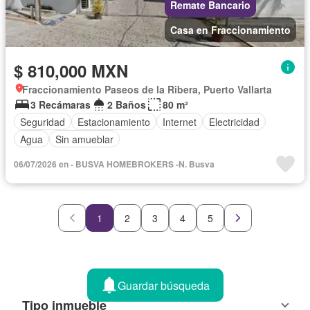
Remate Bancario
Casa en Fraccionamiento
$ 810,000 MXN
Fraccionamiento Paseos de la Ribera, Puerto Vallarta
3 Recámaras
2 Baños
80 m²
Seguridad
Estacionamiento
Internet
Electricidad
Agua
Sin amueblar
06/07/2026 en - BUSVA HOMEBROKERS -N. Busva
1
2
3
4
5
Guardar búsqueda
Tipo inmueble