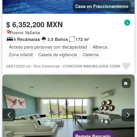
Casa en Fraccionamiento
$ 6,352,200 MXN
Puerto Vallarta
4 Recámaras
3.5 Baños
172 m²
Acceso para personas con discapacidad
Alberca
Zona infantil
Caseta de vigilancia
Cisterna
Cocina integral
Cuarto de Limpieza
Electricidad
08/07/2026 en - Tere Contreras - CONEXION INMOBILIARIA CDMX
Estacionamiento
Jardín
Recámara con closet
Seguridad
Zonas verdes
Sin amueblar
Remate Bancario