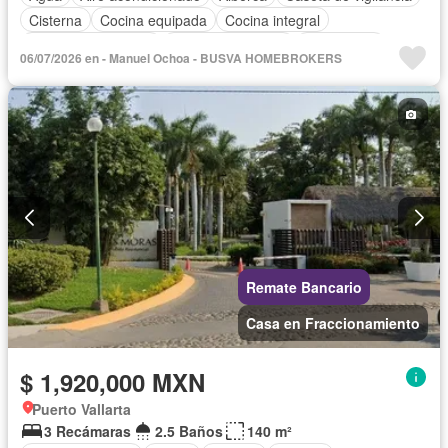
Cisterna
Cocina equipada
Cocina integral
Cuarto de Limpieza
Cuarto de servicio
Electricidad
06/07/2026 en - Manuel Ochoa - BUSVA HOMEBROKERS
Estacionamiento
Internet
Jardín
Recámara con closet
Seguridad
Televisión por cable
Wifi
Zonas verdes
Sin amueblar
Remate Bancario
Casa en Fraccionamiento
$ 1,920,000 MXN
Puerto Vallarta
3 Recámaras
2.5 Baños
140 m²