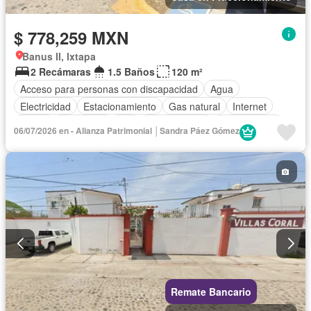
$ 778,259 MXN
Banus II, Ixtapa
2 Recámaras
1.5 Baños
120 m²
Acceso para personas con discapacidad
Agua
Electricidad
Estacionamiento
Gas natural
Internet
Jardín
Seguridad
Wifi
Zonas verdes
Sin amueblar
06/07/2026 en - Alianza Patrimonial │Sandra Páez Gómez
Remate Bancario