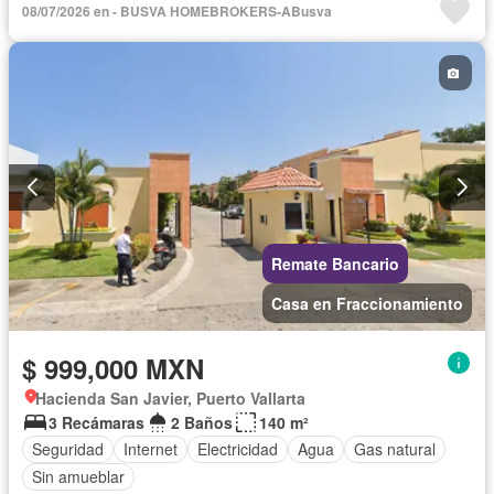
08/07/2026 en - BUSVA HOMEBROKERS-ABusva
Cuarto de servicio
Electricidad
Estacionamiento
Jardín
Recámara con closet
Seguridad
Terraza
Zonas verdes
Gas natural
Sin amueblar
Remate Bancario
Casa en Fraccionamiento
$ 999,000 MXN
Hacienda San Javier, Puerto Vallarta
3 Recámaras
2 Baños
140 m²
Seguridad
Internet
Electricidad
Agua
Gas natural
Sin amueblar