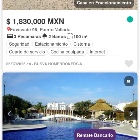
Casa en Fraccionamiento
$ 1,830,000 MXN
Fovissste 96, Puerto Vallarta
3 Recámaras
2 Baños
100 m²
Seguridad
Estacionamiento
Cisterna
Cuarto de servicio
Cocina equipada
Internet
Electricidad
Agua
Televisión por cable
Gas natural
06/07/2026 en - BUSVA HOMEBROKERS-K
Caseta de vigilancia
Sin amueblar
Remate Bancario