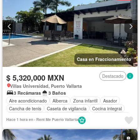
Casa en Fraccionamiento
$ 5,320,000 MXN
Destacado
Villas Universidad, Puerto Vallarta
3 Recámaras
3 Baños
Aire acondicionado
Alberca
Zona infantil
Asador
Cancha de tenis
Caseta de vigilancia
Cocina integral
Cuarto de Limpieza
Cuarto de servicio
Estacionamiento
Hace 1 hora en - Rent Me Puerto Vallarta
Recámara con closet
Seguridad
Terraza
Zonas verdes
Sin amueblar