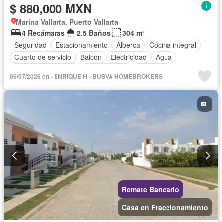
$ 880,000 MXN
Marina Vallarta, Puerto Vallarta
4 Recámaras
2.5 Baños
304 m²
Seguridad
Estacionamiento
Alberca
Cocina integral
Cuarto de servicio
Balcón
Electricidad
Agua
Cuarto de Limpieza
Zonas verdes
Despacho
06/07/2026 en - ENRIQUE H - BUSVA HOMEBROKERS
Vista panorámica
Recámara con closet
Sin amueblar
Remate Bancario
Casa en Fraccionamiento