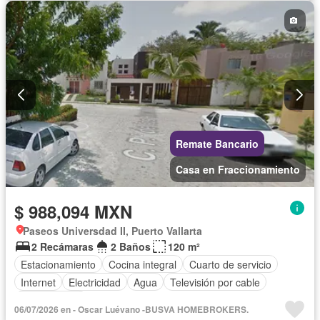
Remate Bancario
Casa en Fraccionamiento
$ 988,094 MXN
Paseos Universdad II, Puerto Vallarta
2 Recámaras
2 Baños
120 m²
Estacionamiento
Cocina integral
Cuarto de servicio
Internet
Electricidad
Agua
Televisión por cable
Sin amueblar
06/07/2026 en - Oscar Luévano -BUSVA HOMEBROKERS.