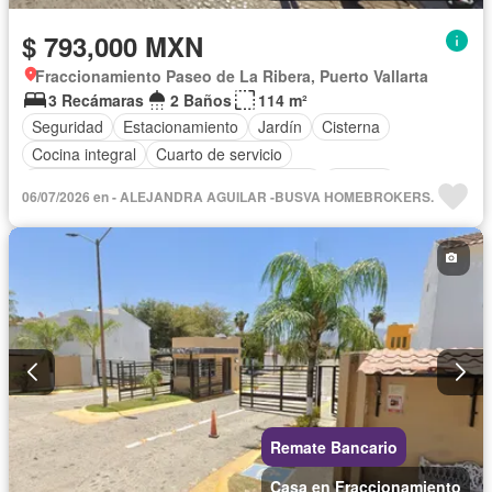
$ 793,000 MXN
Fraccionamiento Paseo de La Ribera, Puerto Vallarta
3 Recámaras
2 Baños
114 m²
Seguridad
Estacionamiento
Jardín
Cisterna
Cocina integral
Cuarto de servicio
Acceso para personas con discapacidad
Internet
06/07/2026 en - ALEJANDRA AGUILAR -BUSVA HOMEBROKERS.
Aire acondicionado
Agua
Cuarto de Limpieza
Televisión por cable
Gas natural
Zonas verdes
Recámara con closet
Sin amueblar
Remate Bancario
Casa en Fraccionamiento