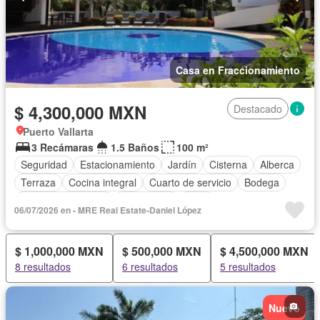
Casa en Fraccionamiento
$ 4,300,000 MXN
Destacado
Puerto Vallarta
3 Recámaras
1.5 Baños
100 m²
Seguridad
Estacionamiento
Jardín
Cisterna
Alberca
Terraza
Cocina integral
Cuarto de servicio
Bodega
Aire acondicionado
Electricidad
Agua
06/07/2026 en - MRE Real Estate-Daniel López
Televisión por cable
Gas natural
Recámara con closet
Sin amueblar
$ 1,000,000 MXN
$ 500,000 MXN
$ 4,500,000 MXN
8 resultados
6 resultados
5 resultados
Nuevo