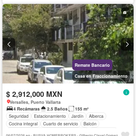
Remate Bancario
Casa en Fraccionamiento
$ 2,912,000 MXN
Versalles, Puerto Vallarta
4 Recámaras
2.5 Baños
155 m²
Seguridad
Estacionamiento
Jardín
Alberca
Cocina integral
Cuarto de servicio
Balcón
Acceso para personas con discapacidad
Zona infantil
06/07/2026 en - BUSVA HOMEBROKERS - Gilberto Clavel Gomez