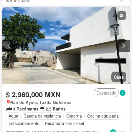
INMOBILIARIO
Casa
$ 2,980,000 MXN
Destacado
Plan de Ayala, Tuxtla Gutiérrez
3 Recámaras
2.5 Baños
Agua
Caseta de vigilancia
Cisterna
Cocina equipada
Estacionamiento
Recámara con closet
22/06/2026 en - ROALI-MEX CORPORATIVO JURIDICO E