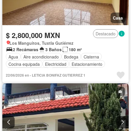
Casa
$ 2,800,000 MXN
Destacado
Los Manguitos, Tuxtla Gutiérrez
2 Recámaras
3 Baños
180 m²
Agua
Aire acondicionado
Bodega
Cisterna
Cocina equipada
Electricidad
Estacionamiento
Recámara con closet
Sin amueblar
22/06/2026 en - LETICIA BONIFAZ GUTIERREZ 1