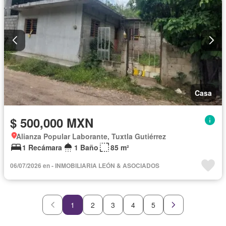
Casa
$ 500,000 MXN
Alianza Popular Laborante, Tuxtla Gutiérrez
1 Recámara
1 Baño
85 m²
06/07/2026 en - INMOBILIARIA LEÓN & ASOCIADOS
1
2
3
4
5