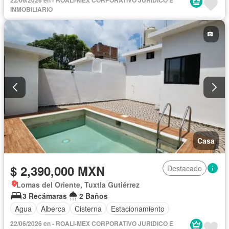
INMOBILIARIO
Casa
$ 2,390,000 MXN
Destacado
Lomas del Oriente, Tuxtla Gutiérrez
3 Recámaras
2 Baños
Agua
Alberca
Cisterna
Estacionamiento
22/06/2026 en - ROALI-MEX CORPORATIVO JURIDICO E