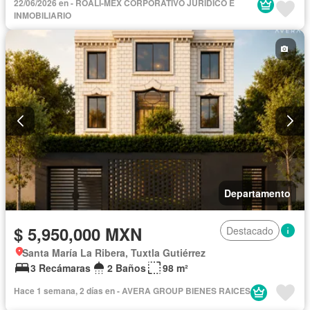
22/06/2026 en - ROALI-MEX CORPORATIVO JURIDICO E
INMOBILIARIO
Departamento
$ 5,950,000 MXN
Destacado
Santa María La Ribera, Tuxtla Gutiérrez
3 Recámaras
2 Baños
98 m²
Hace 1 semana, 2 días en - AVERA GROUP BIENES RAICES