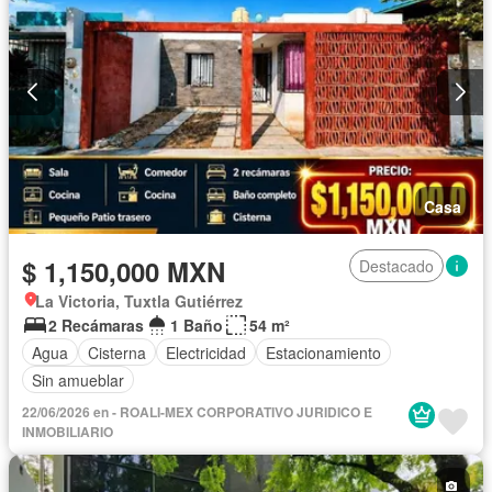
Casa
$ 1,150,000 MXN
Destacado
La Victoria, Tuxtla Gutiérrez
2 Recámaras
1 Baño
54 m²
Agua
Cisterna
Electricidad
Estacionamiento
Sin amueblar
22/06/2026 en - ROALI-MEX CORPORATIVO JURIDICO E
INMOBILIARIO