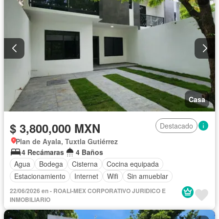
Casa
$ 3,800,000 MXN
Destacado
Plan de Ayala, Tuxtla Gutiérrez
4 Recámaras
4 Baños
Agua
Bodega
Cisterna
Cocina equipada
Estacionamiento
Internet
Wifi
Sin amueblar
22/06/2026 en - ROALI-MEX CORPORATIVO JURIDICO E
INMOBILIARIO