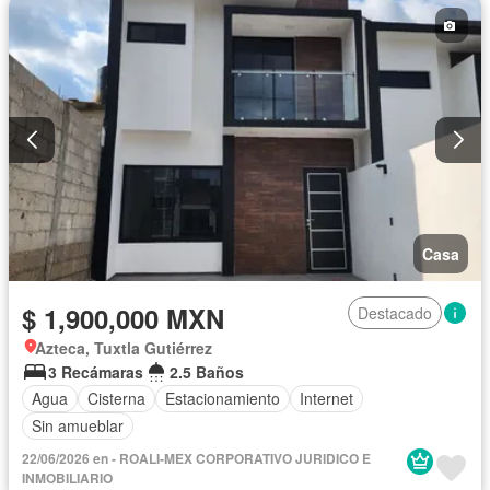
Casa
$ 1,900,000 MXN
Destacado
Azteca, Tuxtla Gutiérrez
3 Recámaras
2.5 Baños
Agua
Cisterna
Estacionamiento
Internet
Sin amueblar
22/06/2026 en - ROALI-MEX CORPORATIVO JURIDICO E
INMOBILIARIO