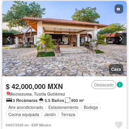
Casa
$ 42,000,000 MXN
Destacado
Moctezuma, Tuxtla Gutiérrez
3 Recámaras
5.5 Baños
900 m²
Aire acondicionado
Estacionamiento
Bodega
Cocina equipada
Jardín
Terraza
04/07/2026 en - EXP México