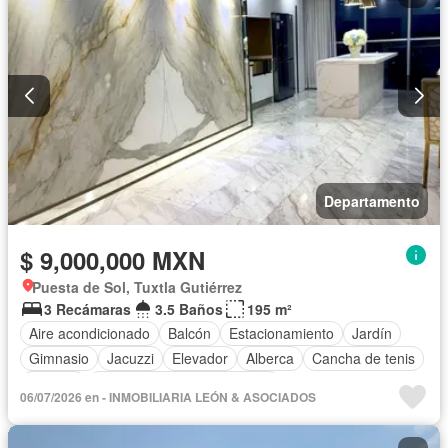
Departamento
$ 9,000,000 MXN
Puesta de Sol, Tuxtla Gutiérrez
3 Recámaras
3.5 Baños
195 m²
Aire acondicionado
Balcón
Estacionamiento
Jardín
Gimnasio
Jacuzzi
Elevador
Alberca
Cancha de tenis
Terraza
Completamente amueblado
06/07/2026 en - INMOBILIARIA LEÓN & ASOCIADOS