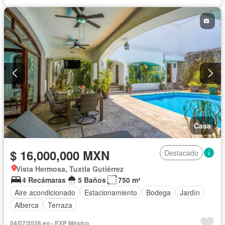
Casa
$ 16,000,000 MXN
Destacado
Vista Hermosa, Tuxtla Gutiérrez
4 Recámaras
5 Baños
750 m²
Aire acondicionado
Estacionamiento
Bodega
Jardín
Alberca
Terraza
04/07/2026 en - EXP México