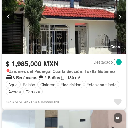
Casa
$ 1,985,000 MXN
Destacado
Jardines del Pedregal Cuarta Sección, Tuxtla Gutiérrez
3 Recámaras
2 Baños
180 m²
Agua
Balcón
Cisterna
Electricidad
Estacionamiento
Azotea
Terraza
08/07/2026 en - ESYA Inmobiliaria