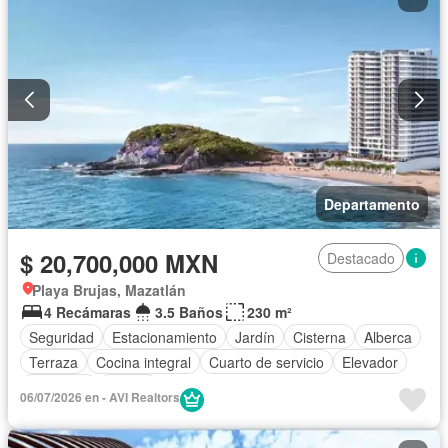
Cuarto de servicio
Electricidad
Elevador
Estacionamiento
Gimnasio
Internet
Jacuzzi
Jardín
Recámara con closet
Azotea
Sala polivalente
Seguridad
Televisión por cable
Terraza
Vista panorámica
Wifi
Zonas verdes
Completamente amueblado
Departamento
$ 20,700,000 MXN
Destacado
Playa Brujas, Mazatlán
4 Recámaras
3.5 Baños
230 m²
Seguridad
Estacionamiento
Jardín
Cisterna
Alberca
Terraza
Cocina integral
Cuarto de servicio
Elevador
Gimnasio
Balcón
06/07/2026 en - AVI Realtors
Acceso para personas con discapacidad
Cocina equipada
Zona infantil
Sala polivalente
Internet
Bodega