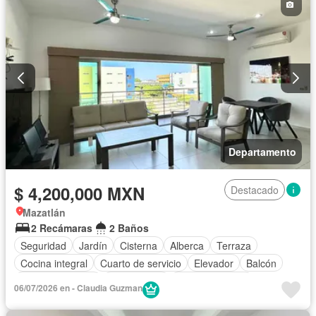
Departamento
$ 4,200,000 MXN
Destacado
Mazatlán
2 Recámaras
2 Baños
Seguridad
Jardín
Cisterna
Alberca
Terraza
Cocina integral
Cuarto de servicio
Elevador
Balcón
Cocina equipada
Zona infantil
Sala polivalente
06/07/2026 en - Claudia Guzman
Aire acondicionado
Electricidad
Agua
Conserje
Recámara con closet
Estacionamiento