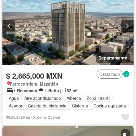
Departamento
$ 2,665,000 MXN
Destacado
Ferrocarrilera, Mazatlán
1 Recámara
1 Baño
52 m²
Agua
Aire acondicionado
Alberca
Zona infantil
Asador
Caseta de vigilancia
Cisterna
Cocina equipada
Cuarto de servicio
Electricidad
Elevador
30/06/2026 en - Xpertha Capital
Estacionamiento
Gimnasio
Internet
Jacuzzi
Jardín
Despacho
Recámara con closet
Azotea
Seguridad
Terraza
Wifi
Sin amueblar