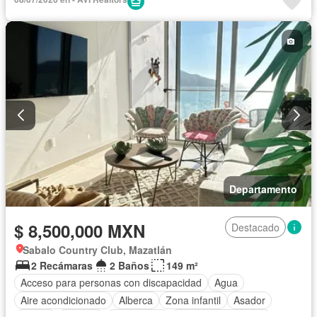
Circuito cerrado de televisión
Cisterna
Cocina equipada
Cocina integral
Cuarto de Limpieza
Cuarto de servicio
Electricidad
Elevador
Estacionamiento
Gimnasio
Internet
Jacuzzi
Jardín
Recámara con closet
Azotea
Seguridad
Televisión por cable
Terraza
Vista panorámica
Wifi
Zonas verdes
Completamente amueblado
Departamento
$ 8,500,000 MXN
Destacado
Sabalo Country Club, Mazatlán
2 Recámaras
2 Baños
149 m²
Acceso para personas con discapacidad
Agua
Aire acondicionado
Alberca
Zona infantil
Asador