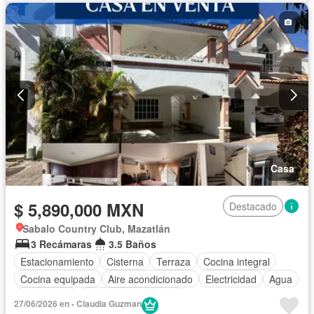
Aire acondicionado
Electricidad
Jacuzzi
Agua
Cuarto de Limpieza
Asador
Despacho
Recámara con closet
Caseta de vigilancia
Vista panorámica
Conserje
Sin amueblar
Casa
$ 5,890,000 MXN
Destacado
Sabalo Country Club, Mazatlán
3 Recámaras
3.5 Baños
Estacionamiento
Cisterna
Terraza
Cocina integral
Cocina equipada
Aire acondicionado
Electricidad
Agua
Gas natural
Recámara con closet
27/06/2026 en - Claudia Guzman