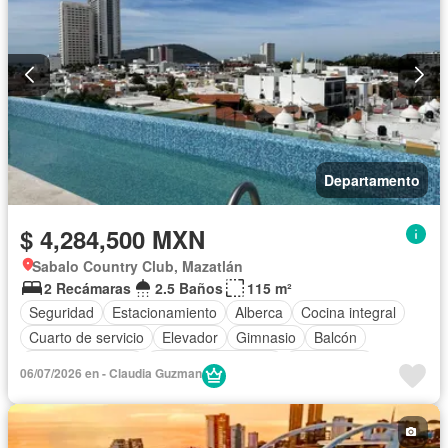
Departamento
$ 4,284,500 MXN
Sabalo Country Club, Mazatlán
2 Recámaras
2.5 Baños
115 m²
Seguridad
Estacionamiento
Alberca
Cocina integral
Cuarto de servicio
Elevador
Gimnasio
Balcón
Cocina equipada
Aire acondicionado
Electricidad
06/07/2026 en - Claudia Guzman
Azotea
Agua
Cuarto de Limpieza
Recámara con closet
Caseta de vigilancia