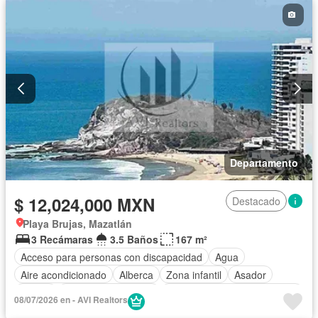
Cuarto de Limpieza
Cuarto de servicio
Electricidad
Elevador
Estacionamiento
Gimnasio
Internet
Jacuzzi
Jardín
Despacho
Recámara con closet
Sala polivalente
Sauna
Seguridad
Televisión por cable
Terraza
Vista panorámica
Wifi
Zonas verdes
Sin amueblar
Departamento
$ 12,024,000 MXN
Destacado
Playa Brujas, Mazatlán
3 Recámaras
3.5 Baños
167 m²
Acceso para personas con discapacidad
Agua
Aire acondicionado
Alberca
Zona infantil
Asador
Balcón
Caseta de vigilancia
Circuito cerrado de televisión
08/07/2026 en - AVI Realtors
Cisterna
Cocina equipada
Cocina integral