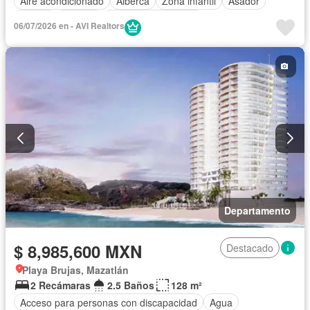
Aire acondicionado
Alberca
Zona infantil
Asador
Balcón
Bodega
Caseta de vigilancia
06/07/2026 en - AVI Realtors
Circuito cerrado de televisión
Cisterna
Cocina equipada
Cocina integral
Cuarto de Limpieza
Cuarto de servicio
Electricidad
Elevador
Estacionamiento
Gimnasio
Internet
Jacuzzi
Jardín
Despacho
Recámara con closet
Sala polivalente
Sauna
Seguridad
Televisión por cable
Terraza
Vista panorámica
Wifi
Zonas verdes
Sin amueblar
Departamento
$ 8,985,600 MXN
Destacado
Playa Brujas, Mazatlán
2 Recámaras
2.5 Baños
128 m²
Acceso para personas con discapacidad
Agua