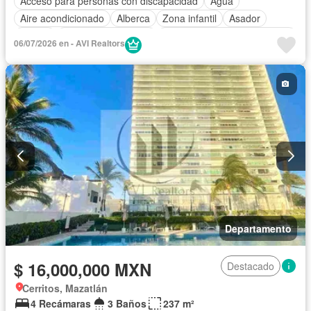
Acceso para personas con discapacidad
Agua
Aire acondicionado
Alberca
Zona infantil
Asador
Balcón
Caseta de vigilancia
Circuito cerrado de televisión
06/07/2026 en - AVI Realtors
Cisterna
Cocina equipada
Cocina integral
Cuarto de Limpieza
Cuarto de servicio
Electricidad
Estacionamiento
Internet
Jardín
Recámara con closet
Televisión por cable
Terraza
Wifi
Zonas verdes
Completamente amueblado
Departamento
$ 16,000,000 MXN
Destacado
Cerritos, Mazatlán
4 Recámaras
3 Baños
237 m²