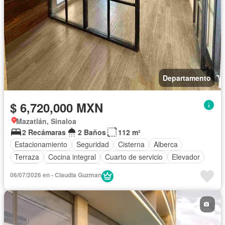
Departamento
$ 6,720,000 MXN
Mazatlán, Sinaloa
2 Recámaras
2 Baños
112 m²
Estacionamiento
Seguridad
Cisterna
Alberca
Terraza
Cocina integral
Cuarto de servicio
Elevador
Balcón
Cocina equipada
Aire acondicionado
06/07/2026 en - Claudia Guzman
Electricidad
Agua
Cuarto de Limpieza
Asador
Recámara con closet
Vista panorámica