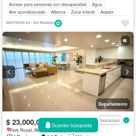
Acceso para personas con discapacidad
Agua
Aire acondicionado
Alberca
Zona infantil
Asador
Balcón
Caseta de vigilancia
Circuito cerrado de televisión
06/07/2026 en - AVI Realtors
Cisterna
Cocina equipada
Cocina integral
Cuarto de Limpieza
Cuarto de servicio
Electricidad
Elevador
Estacionamiento
Gimnasio
Internet
Jacuzzi
Jardín
Recámara con closet
Azotea
Sala polivalente
Sauna
Seguridad
Televisión por cable
Terraza
Vista panorámica
Wifi
Zonas verdes
Completamente amueblado
Departamento
$ 23,000,000 MXN
Destacado
Guardar búsqueda
Park Royal, Mazatlán