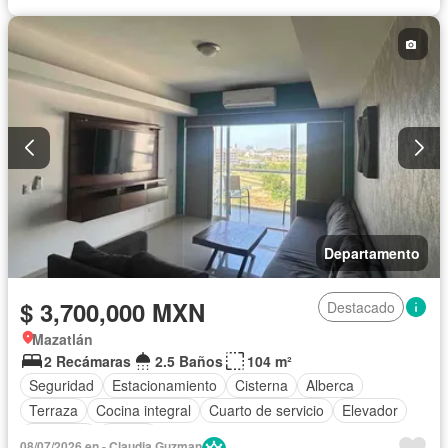
Departamento
$ 3,700,000 MXN
Destacado
Mazatlán
2 Recámaras
2.5 Baños
104 m²
Seguridad
Estacionamiento
Cisterna
Alberca
Terraza
Cocina integral
Cuarto de servicio
Elevador
Gimnasio
Balcón
08/07/2026 en - Claudia Guzman