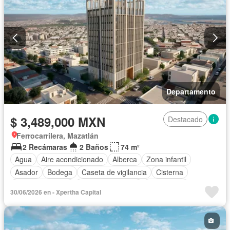
Departamento
$ 3,489,000 MXN
Destacado
Ferrocarrilera, Mazatlán
2 Recámaras
2 Baños
74 m²
Agua
Aire acondicionado
Alberca
Zona infantil
Asador
Bodega
Caseta de vigilancia
Cisterna
Cocina equipada
Cuarto de servicio
Electricidad
30/06/2026 en - Xpertha Capital
Elevador
Estacionamiento
Gimnasio
Internet
Jacuzzi
Jardín
Despacho
Recámara con closet
Azotea
Seguridad
Terraza
Wifi
Sin amueblar