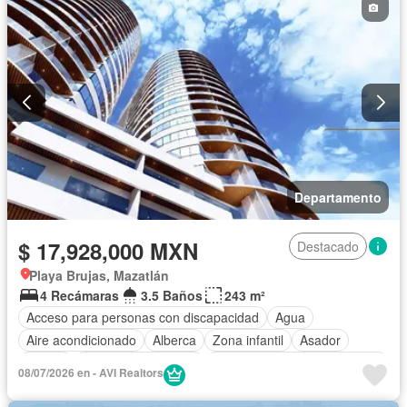
Aire acondicionado
Circuito cerrado de televisión
Electricidad
Jacuzzi
Agua
Cuarto de Limpieza
Cancha de tenis
Televisión por cable
Asador
Zonas verdes
Despacho
Vista panorámica
Recámara con closet
Caseta de vigilancia
Sauna
Conserje
Wifi
Sin amueblar
Departamento
$ 17,928,000 MXN
Destacado
Playa Brujas, Mazatlán
4 Recámaras
3.5 Baños
243 m²
Acceso para personas con discapacidad
Agua
Aire acondicionado
Alberca
Zona infantil
Asador
Balcón
Caseta de vigilancia
Circuito cerrado de televisión
08/07/2026 en - AVI Realtors
Cisterna
Cocina equipada
Cocina integral
Conserje