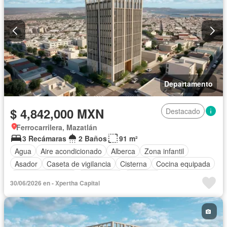
Departamento
$ 4,842,000 MXN
Destacado
Ferrocarrilera, Mazatlán
3 Recámaras
2 Baños
91 m²
Agua
Aire acondicionado
Alberca
Zona infantil
Asador
Caseta de vigilancia
Cisterna
Cocina equipada
Cuarto de servicio
Electricidad
Elevador
30/06/2026 en - Xpertha Capital
Estacionamiento
Gimnasio
Internet
Jacuzzi
Jardín
Despacho
Recámara con closet
Azotea
Seguridad
Terraza
Wifi
Sin amueblar