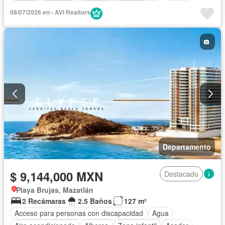
Balcón
Bodega
Caseta de vigilancia
08/07/2026 en - AVI Realtors
Circuito cerrado de televisión
Cisterna
Cocina equipada
Cocina integral
Cuarto de Limpieza
Cuarto de servicio
Electricidad
Elevador
Estacionamiento
Gimnasio
Internet
Jacuzzi
Jardín
Despacho
Recámara con closet
Sala polivalente
Sauna
Seguridad
Televisión por cable
Terraza
Wifi
Zonas verdes
Sin amueblar
Departamento
$ 9,144,000 MXN
Destacado
Playa Brujas, Mazatlán
2 Recámaras
2.5 Baños
127 m²
Acceso para personas con discapacidad
Agua