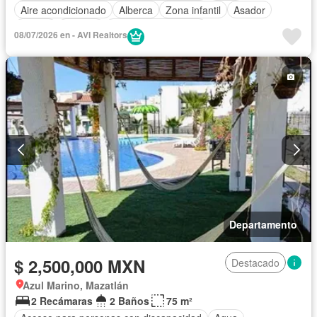
Aire acondicionado
Alberca
Zona infantil
Asador
Balcón
Bodega
Caseta de vigilancia
08/07/2026 en - AVI Realtors
Circuito cerrado de televisión
Cisterna
Cocina equipada
Cocina integral
Cuarto de servicio
Electricidad
Elevador
Estacionamiento
Gimnasio
Internet
Jacuzzi
Jardín
Recámara con closet
Azotea
Seguridad
Terraza
Vista panorámica
Wifi
Zonas verdes
Sin amueblar
Departamento
$ 2,500,000 MXN
Destacado
Azul Marino, Mazatlán
2 Recámaras
2 Baños
75 m²