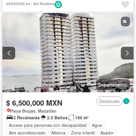
Balcón
Bodega
Calefacción
Caseta de vigilancia
30/04/2026 en - AVI Realtors
Circuito cerrado de televisión
Cisterna
Cocina equipada
Cocina integral
Cuarto de Limpieza
Cuarto de servicio
Electricidad
Elevador
Estacionamiento
Gimnasio
Internet
Jacuzzi
Jardín
Recámara con closet
Sala polivalente
Seguridad
Televisión por cable
Terraza
Vista panorámica
Wifi
Zonas verdes
Completamente amueblado
Departamento
$ 6,500,000 MXN
Destacado
Playa Brujas, Mazatlán
2 Recámaras
2.5 Baños
150 m²
Acceso para personas con discapacidad
Agua
Aire acondicionado
Alberca
Zona infantil
Asador