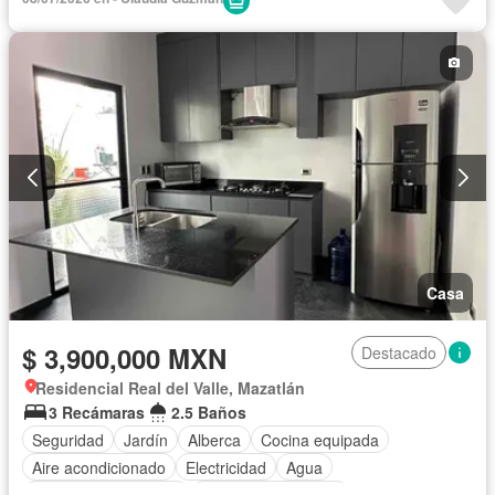
Acceso para personas con discapacidad
Cocina equipada
Aire acondicionado
Electricidad
Jacuzzi
Agua
Cuarto de Limpieza
Vista panorámica
Recámara con closet
Caseta de vigilancia
Completamente amueblado
Casa
$ 3,900,000 MXN
Destacado
Residencial Real del Valle, Mazatlán
3 Recámaras
2.5 Baños
Seguridad
Jardín
Alberca
Cocina equipada
Aire acondicionado
Electricidad
Agua
Recámara con closet
Caseta de vigilancia