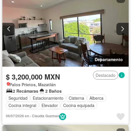
Departamento
$ 3,200,000 MXN
Destacado
Palos Prietos, Mazatlán
2 Recámaras
2 Baños
Seguridad
Estacionamiento
Cisterna
Alberca
Cocina integral
Elevador
Cocina equipada
Aire acondicionado
Electricidad
Agua
06/07/2026 en - Claudia Guzman
Recámara con closet
Caseta de vigilancia
Conserje
Sin amueblar