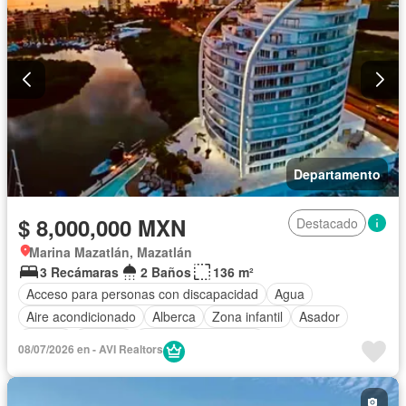
Departamento
$ 8,000,000 MXN
Destacado
Marina Mazatlán, Mazatlán
3 Recámaras
2 Baños
136 m²
Acceso para personas con discapacidad
Agua
Aire acondicionado
Alberca
Zona infantil
Asador
Balcón
Bodega
Caseta de vigilancia
08/07/2026 en - AVI Realtors
Circuito cerrado de televisión
Cisterna
Cocina equipada
Cocina integral
Conserje
Cuarto de Limpieza