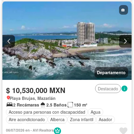
Cuarto de Limpieza
Cuarto de servicio
Electricidad
Elevador
Estacionamiento
Gimnasio
Internet
Jacuzzi
Jardín
Recámara con closet
Sauna
Seguridad
Televisión por cable
Terraza
Vista panorámica
Wifi
Zonas verdes
Permite mascotas
Sin amueblar
Departamento
$ 10,530,000 MXN
Destacado
Playa Brujas, Mazatlán
2 Recámaras
2.5 Baños
150 m²
Acceso para personas con discapacidad
Agua
Aire acondicionado
Alberca
Zona infantil
Asador
Balcón
Caseta de vigilancia
Circuito cerrado de televisión
06/07/2026 en - AVI Realtors