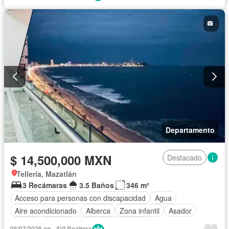
Cisterna
Cocina equipada
Cocina integral
Cuarto de servicio
Electricidad
Elevador
Estacionamiento
Gimnasio
Internet
Jacuzzi
Recámara con closet
Azotea
Sala polivalente
Seguridad
Televisión por cable
Terraza
Vista panorámica
Wifi
Zonas verdes
Sin amueblar
Departamento
$ 14,500,000 MXN
Destacado
Tellería, Mazatlán
3 Recámaras
3.5 Baños
346 m²
Acceso para personas con discapacidad
Agua
Aire acondicionado
Alberca
Zona infantil
Asador
Balcón
Bodega
Caseta de vigilancia
08/07/2026 en - AVI Realtors