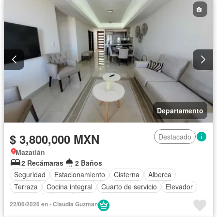
Completamente amueblado
Departamento
$ 3,800,000 MXN
Destacado
Mazatlán
2 Recámaras
2 Baños
Seguridad
Estacionamiento
Cisterna
Alberca
Terraza
Cocina integral
Cuarto de servicio
Elevador
Gimnasio
Balcón
22/06/2026 en - Claudia Guzman
Acceso para personas con discapacidad
Cocina equipada