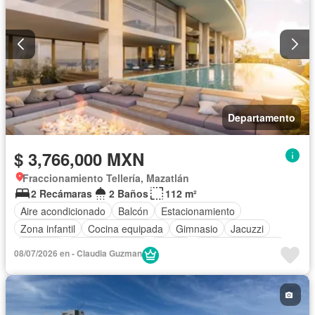
Departamento
$ 3,766,000 MXN
Fraccionamiento Tellería, Mazatlán
2 Recámaras
2 Baños
112 m²
Aire acondicionado
Balcón
Estacionamiento
Zona infantil
Cocina equipada
Gimnasio
Jacuzzi
Elevador
Sala polivalente
Azotea
Cuarto de servicio
08/07/2026 en - Claudia Guzman
Alberca
Terraza
Sin amueblar