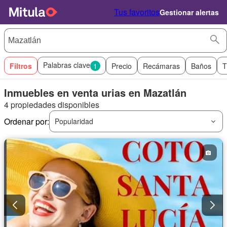
Tus favoritos
Gestionar alertas
Palabras clave
Filtros
1
Precio
Recámaras
Baños
T
Inmuebles en venta urias en Mazatlán
4 propiedades disponibles
Ordenar por:
Popularidad