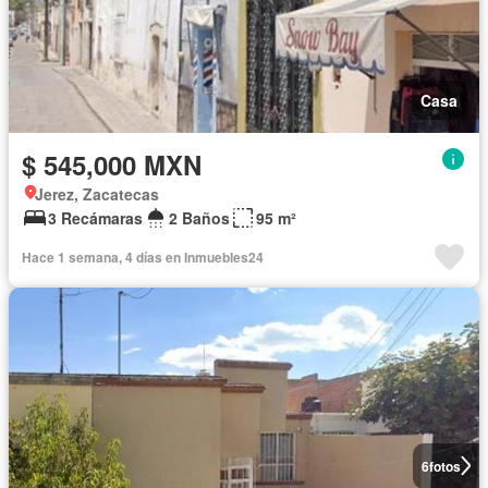
Casa
$ 545,000 MXN
Jerez, Zacatecas
3 Recámaras
2 Baños
95 m²
Hace 1 semana, 4 días en Inmuebles24
6
fotos