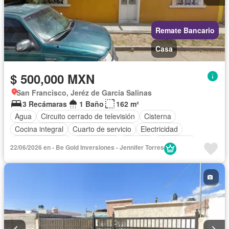
Remate Bancario
Casa
$ 500,000 MXN
San Francisco, Jeréz de García Salinas
3 Recámaras
1 Baño
162 m²
Agua
Circuito cerrado de televisión
Cisterna
Cocina integral
Cuarto de servicio
Electricidad
Estacionamiento
Gas natural
Internet
Seguridad
22/06/2026 en - Be Gold Inversiones - Jennifer Torres
Televisión por cable
Wifi