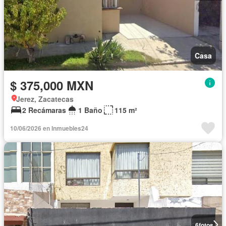
Casa
$ 375,000 MXN
Jerez, Zacatecas
2 Recámaras
1 Baño
115 m²
10/06/2026 en Inmuebles24
6
fotos