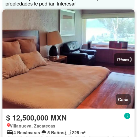
propiedades te podrían interesar
17
fotos
Casa
$ 12,500,000 MXN
Villanueva, Zacatecas
4 Recámaras
5 Baños
225 m²