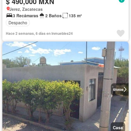
$ 490,000 MXN
Jerez, Zacatecas
3 Recámaras
2 Baños
135 m²
Despacho
Hace 2 semanas, 6 días en Inmuebles24
6
fotos
Casa