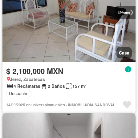
12
fotos
Casa
$ 2,100,000 MXN
Jerez, Zacatecas
4 Recámaras
2 Baños
157 m²
Despacho
14/09/2025 en universoInmuebles - INMOBILIARIA SANDOVAL