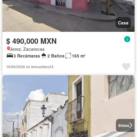
Casa
$ 490,000 MXN
Jerez, Zacatecas
3 Recámaras
2 Baños
165 m²
16/06/2026 en Inmuebles24
6
fotos