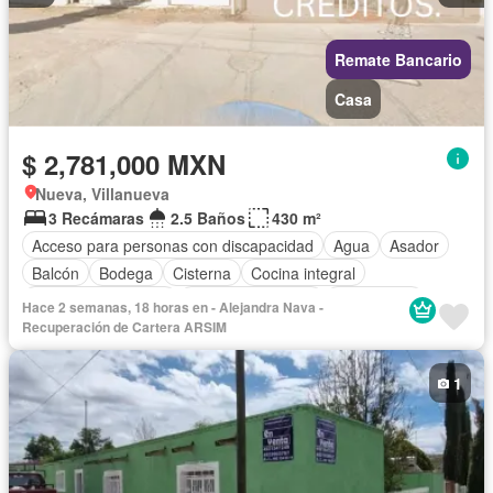
Remate Bancario
Casa
$ 2,781,000 MXN
Nueva, Villanueva
3 Recámaras
2.5 Baños
430 m²
Acceso para personas con discapacidad
Agua
Asador
Balcón
Bodega
Cisterna
Cocina integral
Cuarto de Limpieza
Cuarto de servicio
Electricidad
Hace 2 semanas, 18 horas en - Alejandra Nava -
Estacionamiento
Gas natural
Internet
Jardín
Recuperación de Cartera ARSIM
Despacho
Recámara con closet
Seguridad
Televisión por cable
Terraza
Sin amueblar
1