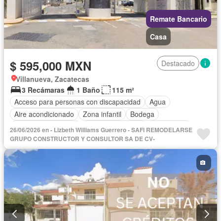
Remate Bancario
Casa
$ 595,000 MXN
Destacado
Villanueva, Zacatecas
3 Recámaras
1 Baño
115 m²
Acceso para personas con discapacidad
Agua
Aire acondicionado
Zona infantil
Bodega
Caseta de vigilancia
Cuarto de servicio
Electricidad
26/06/2026 en - Lizbeth Williams Guerrero - SAFI REMODELARSE
Elevador
Estacionamiento
Gas natural
Internet
GRUPO CONSTRUCTOR Y CONSULTOR SA DE CV-
Jacuzzi
Seguridad
Televisión por cable
Terraza
Wifi