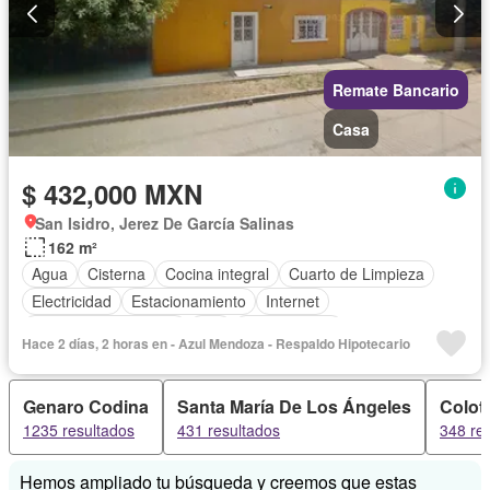
Remate Bancario
Casa
$ 432,000 MXN
San Isidro, Jerez De García Salinas
162 m²
Agua
Cisterna
Cocina integral
Cuarto de Limpieza
Electricidad
Estacionamiento
Internet
Recámara con closet
Wifi
Sin amueblar
Hace 2 días, 2 horas en - Azul Mendoza - Respaldo Hipotecario
Genaro Codina
Santa María De Los Ángeles
Colot
1235 resultados
431 resultados
348 re
Hemos ampliado tu búsqueda y creemos que estas