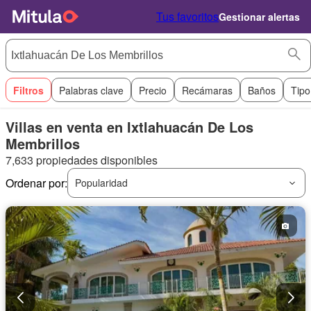
Tus favoritos
Gestionar alertas
Filtros
Palabras clave
Precio
Recámaras
Baños
Tipo
Villas en venta en Ixtlahuacán De Los
Membrillos
7,633 propiedades disponibles
Ordenar por:
Popularidad