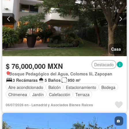
Casa
$ 76,000,000 MXN
Destacado
Bosque Pedagógico del Agua, Colomos Iii, Zapopan
3 Recámaras
5 Baños
950 m²
Aire acondicionado
Balcón
Estacionamiento
Bodega
Chimenea
Jardín
Calefacción
Terraza
06/07/2026 en - Lamadrid y Asociados Bienes Raices