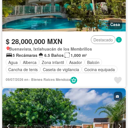
Casa
$ 28,000,000 MXN
Destacado
Buenavista, Ixtlahuacán de los Membrillos
5 Recámaras
6.5 Baños
1,000 m²
Agua
Alberca
Zona infantil
Asador
Balcón
Cancha de tenis
Caseta de vigilancia
Cocina equipada
Cocina integral
Cuarto de servicio
Electricidad
09/07/2026 en - Bienes Raices Mendoza
Estacionamiento
Jacuzzi
Jardín
Sala polivalente
Terraza
Zonas verdes
Sin amueblar