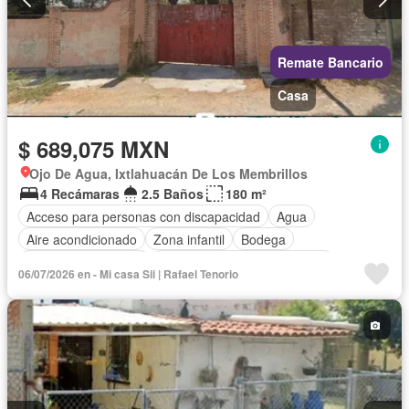
Remate Bancario
Casa
$ 689,075 MXN
Ojo De Agua, Ixtlahuacán De Los Membrillos
4 Recámaras
2.5 Baños
180 m²
Acceso para personas con discapacidad
Agua
Aire acondicionado
Zona infantil
Bodega
Caseta de vigilancia
Circuito cerrado de televisión
06/07/2026 en - Mi casa Sii | Rafael Tenorio
Cisterna
Cocina equipada
Cocina integral
Cuarto de Limpieza
Cuarto de servicio
Electricidad
Estacionamiento
Gas natural
Internet
Jardín
Recámara con closet
Seguridad
Televisión por cable
Vista panorámica
Wifi
Zonas verdes
Sin amueblar