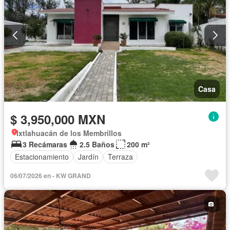
Casa
$ 3,950,000 MXN
Ixtlahuacán de los Membrillos
3 Recámaras
2.5 Baños
200 m²
Estacionamiento
Jardín
Terraza
06/07/2026 en - KW GRAND