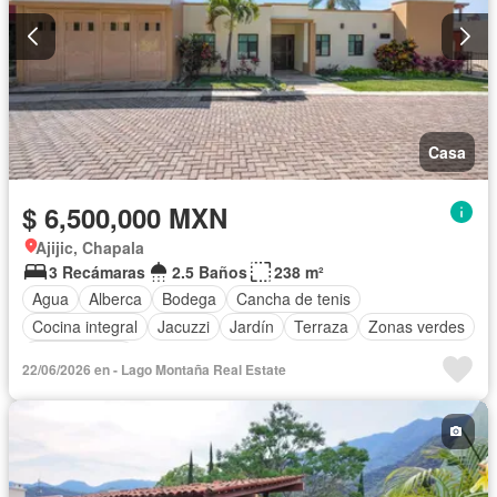
Casa
$ 6,500,000 MXN
Ajijic, Chapala
3 Recámaras
2.5 Baños
238 m²
Agua
Alberca
Bodega
Cancha de tenis
Cocina integral
Jacuzzi
Jardín
Terraza
Zonas verdes
Sin amueblar
22/06/2026 en - Lago Montaña Real Estate