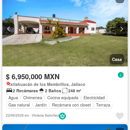
Casa
$ 6,950,000 MXN
Ixtlahuacán de los Membrillos, Jalisco
2 Recámaras
2 Baños
248 m²
Agua
Chimenea
Cocina equipada
Electricidad
Gas natural
Jardín
Recámara con closet
Terraza
Vista panorámica
Zonas verdes
Sin amueblar
22/06/2026 en - Viviana Sanchez