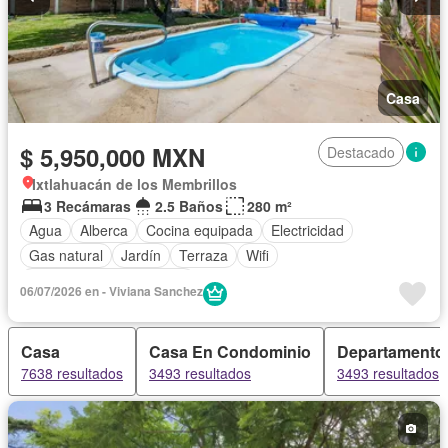
Casa
$ 5,950,000 MXN
Destacado
Ixtlahuacán de los Membrillos
3 Recámaras
2.5 Baños
280 m²
Agua
Alberca
Cocina equipada
Electricidad
Gas natural
Jardín
Terraza
Wifi
Parcialmente amueblado
06/07/2026 en - Viviana Sanchez
Casa
Casa En Condominio
Departamento
7638 resultados
3493 resultados
3493 resultados