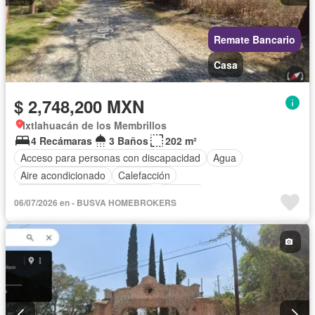
Remate Bancario
Casa
$ 2,748,200 MXN
Ixtlahuacán de los Membrillos
4 Recámaras
3 Baños
202 m²
Acceso para personas con discapacidad
Agua
Aire acondicionado
Calefacción
Circuito cerrado de televisión
Cisterna
06/07/2026 en - BUSVA HOMEBROKERS
Cuarto de Limpieza
Cuarto de servicio
Electricidad
Estacionamiento
Gas natural
Jardín
Recámara con closet
Televisión por cable
Wifi
Zonas verdes
Sin amueblar