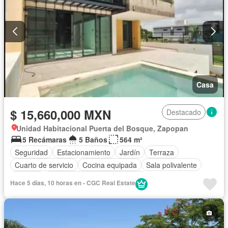
Casa
$ 15,660,000 MXN
Destacado
Unidad Habitacional Puerta del Bosque, Zapopan
5 Recámaras
5 Baños
564 m²
Seguridad
Estacionamiento
Jardín
Terraza
Cuarto de servicio
Cocina equipada
Sala polivalente
Internet
Circuito cerrado de televisión
Hace 5 días, 10 horas en - CGC Real Estate
Cuarto de Limpieza
Televisión por cable
Wifi
Permite mascotas
Permite niños
Solo familias
Sin amueblar