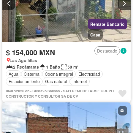
Remate Bancario
Casa
$ 154,000 MXN
Destacado
Las Aguilillas
2 Recámaras
1 Baño
50 m²
Agua
Cisterna
Cocina integral
Electricidad
Estacionamiento
Gas natural
Internet
Televisión por cable
Wifi
Sin amueblar
06/07/2026 en - Gustavo Salinas - SAFI REMODELARSE GRUPO
CONSTRUCTOR Y CONSULTOR SA DE CV