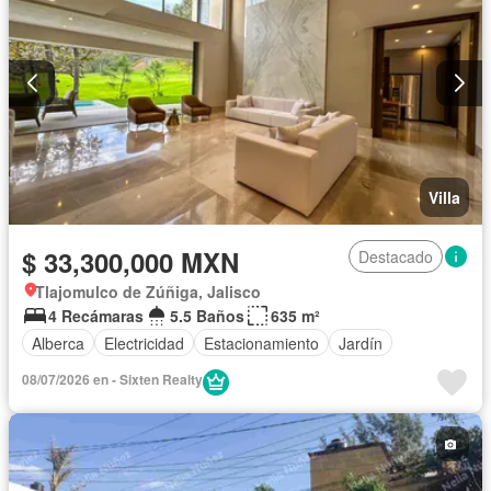
Villa
$ 33,300,000 MXN
Destacado
Tlajomulco de Zúñiga, Jalisco
4 Recámaras
5.5 Baños
635 m²
Alberca
Electricidad
Estacionamiento
Jardín
08/07/2026 en - Sixten Realty