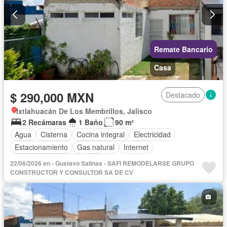
Remate Bancario
Casa
$ 290,000 MXN
Destacado
Ixtlahuacán De Los Membrillos, Jalisco
2 Recámaras
1 Baño
90 m²
Agua
Cisterna
Cocina integral
Electricidad
Estacionamiento
Gas natural
Internet
Televisión por cable
Wifi
22/06/2026 en - Gustavo Salinas - SAFI REMODELARSE GRUPO
CONSTRUCTOR Y CONSULTOR SA DE CV