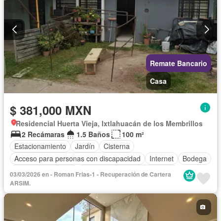
Remate Bancario
Casa
$ 381,000 MXN
Residencial Huerta Vieja, Ixtlahuacán de los Membrillos
2 Recámaras
1.5 Baños
100 m²
Estacionamiento
Jardín
Cisterna
Acceso para personas con discapacidad
Internet
Bodega
Aire acondicionado
Circuito cerrado de televisión
03/03/2026 en - Roman Frias-1 - Recuperación de Cartera
Electricidad
Agua
Televisión por cable
Calefacción
ARSIM.
Gas natural
Sin amueblar