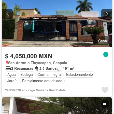
Casa
$ 4,650,000 MXN
San Antonio Tlayacapan, Chapala
2 Recámaras
2.5 Baños
191 m²
Agua
Bodega
Cocina integral
Estacionamiento
Jardín
Parcialmente amueblado
29/05/2026 en - Lago Montaña Real Estate