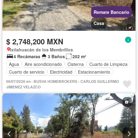
Remate Bancario
Casa
$ 2,748,200 MXN
Ixtlahuacán de los Membrillos
4 Recámaras
3 Baños
202 m²
Agua
Aire acondicionado
Cisterna
Cuarto de Limpieza
Cuarto de servicio
Electricidad
Estacionamiento
Gas natural
Recámara con closet
Seguridad
06/07/2026 en - BUSVA HOMEBROKERS - CARLOS GUILLERMO
Televisión por cable
Wifi
Zonas verdes
Sin amueblar
JIMENEZ VELAZCO