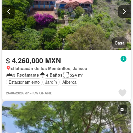
Casa
$ 4,260,000 MXN
Ixtlahuacán de los Membrillos, Jalisco
3 Recámaras
4 Baños
524 m²
Estacionamiento
Jardín
Alberca
26/06/2026 en - KW GRAND