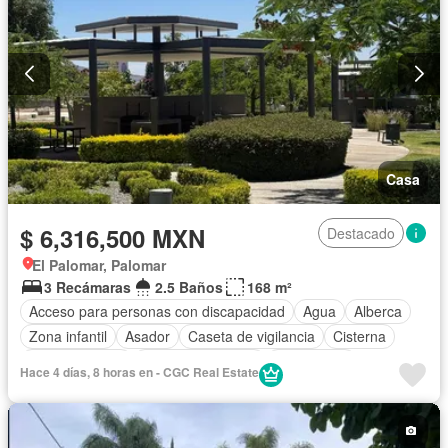
Casa
$ 6,316,500 MXN
Destacado
El Palomar, Palomar
3 Recámaras
2.5 Baños
168 m²
Acceso para personas con discapacidad
Agua
Alberca
Zona infantil
Asador
Caseta de vigilancia
Cisterna
Cocina integral
Cuarto de servicio
Electricidad
Hace 4 días, 8 horas en - CGC Real Estate
Estacionamiento
Gimnasio
Jardín
Recámara con closet
Sala polivalente
Seguridad
Terraza
Wifi
Sin amueblar