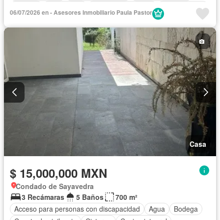
Bodega
Electricidad
Cuarto de Limpieza
Zonas verdes
06/07/2026 en - Asesores Inmobiliario Paula Pastor
Vista panorámica
Recámara con closet
Caseta de vigilancia
Casa
$ 15,000,000 MXN
Condado de Sayavedra
3 Recámaras
5 Baños
700 m²
Acceso para personas con discapacidad
Agua
Bodega