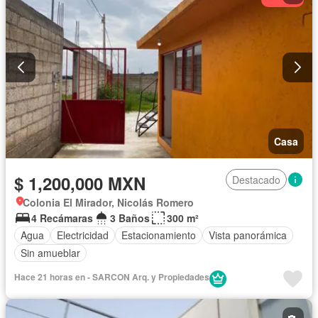
Casa
$ 1,200,000 MXN
Destacado
Colonia El Mirador, Nicolás Romero
4 Recámaras
3 Baños
300 m²
Agua
Electricidad
Estacionamiento
Vista panorámica
Sin amueblar
Hace 21 horas en - SARCON Arq. y Propiedades