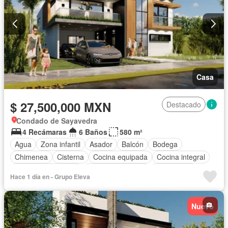
Casa
$ 27,500,000 MXN
Destacado
Condado de Sayavedra
4 Recámaras
6 Baños
580 m²
Agua
Zona infantil
Asador
Balcón
Bodega
Chimenea
Cisterna
Cocina equipada
Cocina integral
Cuarto de Limpieza
Cuarto de servicio
Electricidad
Hace 1 día en - Grupo Eleva
Estacionamiento
Internet
Jardín
Despacho
Recámara con closet
Sala polivalente
Seguridad
Nuevo
Terraza
Vista panorámica
Wifi
Zonas verdes