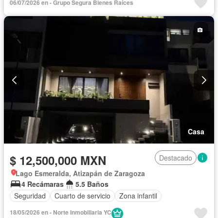
06/07/2026 en - Grupo Segura Bienes Raíces
Cuarto de Limpieza
Cuarto de servicio
Electricidad
Estacionamiento
Gas natural
Internet
Jacuzzi
Jardín
Despacho
Recámara con closet
Sala polivalente
Televisión por cable
Terraza
Vista panorámica
Wifi
Zonas verdes
Sin amueblar
Casa
$ 12,500,000 MXN
Destacado
Lago Esmeralda, Atizapán de Zaragoza
4 Recámaras
5.5 Baños
Seguridad
Cuarto de servicio
Zona infantil
18/05/2026 en - Norte Inmobiliaria YC