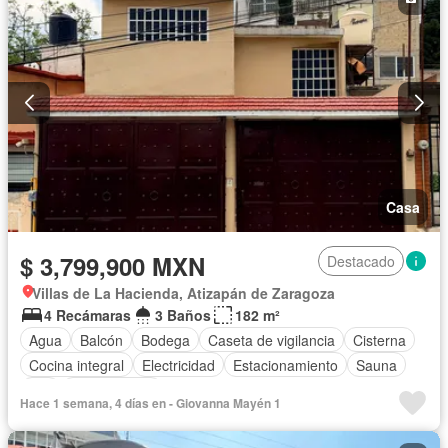
Casa
$ 3,799,900 MXN
Destacado
Villas de La Hacienda, Atizapán de Zaragoza
4 Recámaras
3 Baños
182 m²
Agua
Balcón
Bodega
Caseta de vigilancia
Cisterna
Cocina integral
Electricidad
Estacionamiento
Sauna
Wifi
Sin amueblar
Hace 1 semana, 4 días en - Giovanna Mayén 1