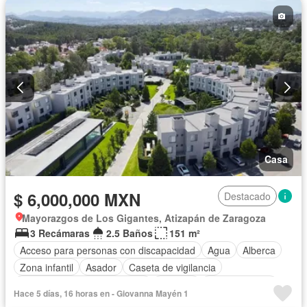
Casa
$ 6,000,000 MXN
Destacado
Mayorazgos de Los Gigantes, Atizapán de Zaragoza
3 Recámaras
2.5 Baños
151 m²
Acceso para personas con discapacidad
Agua
Alberca
Zona infantil
Asador
Caseta de vigilancia
Circuito cerrado de televisión
Cisterna
Cocina integral
Hace 5 días, 16 horas en - Giovanna Mayén 1
Conserje
Electricidad
Estacionamiento
Gimnasio