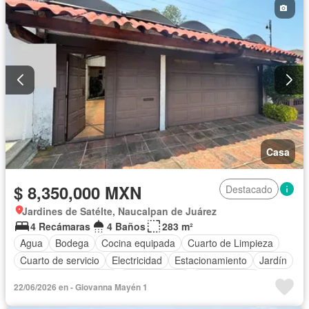
Casa
$ 8,350,000 MXN
Destacado
Jardines de Satélte, Naucalpan de Juárez
4 Recámaras
4 Baños
283 m²
Agua
Bodega
Cocina equipada
Cuarto de Limpieza
Cuarto de servicio
Electricidad
Estacionamiento
Jardín
Recámara con closet
Zonas verdes
Sin amueblar
22/06/2026 en - Giovanna Mayén 1