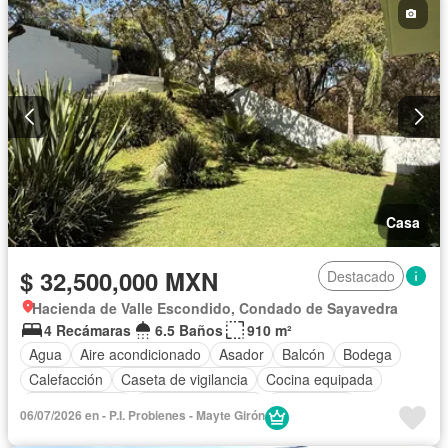
Casa
$ 32,500,000 MXN
Destacado
Hacienda de Valle Escondido, Condado de Sayavedra
4 Recámaras
6.5 Baños
910 m²
Agua
Aire acondicionado
Asador
Balcón
Bodega
Calefacción
Caseta de vigilancia
Cocina equipada
Cocina integral
Cuarto de servicio
Electricidad
06/07/2026 en - P.I. Probienes - Mayte Girón
Estacionamiento
Internet
Jardín
Despacho
Terraza