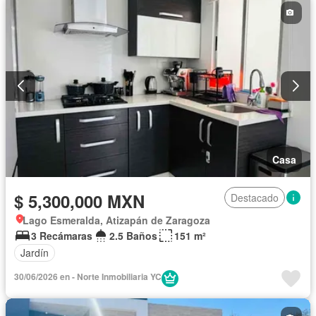
Casa
$ 5,300,000 MXN
Destacado
Lago Esmeralda, Atizapán de Zaragoza
3 Recámaras
2.5 Baños
151 m²
Jardín
30/06/2026 en - Norte Inmobiliaria YC