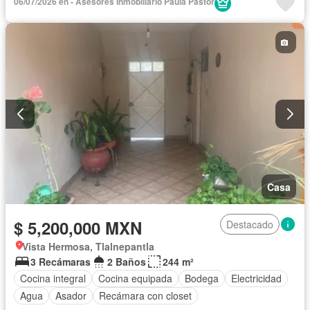
06/07/2026 en - Asesores Inmobiliario Paula Pastor
Despacho
Recámara con closet
Sin amueblar
Casa
$ 5,200,000 MXN
Destacado
Vista Hermosa, Tlalnepantla
3 Recámaras
2 Baños
244 m²
Cocina integral
Cocina equipada
Bodega
Electricidad
Agua
Asador
Recámara con closet