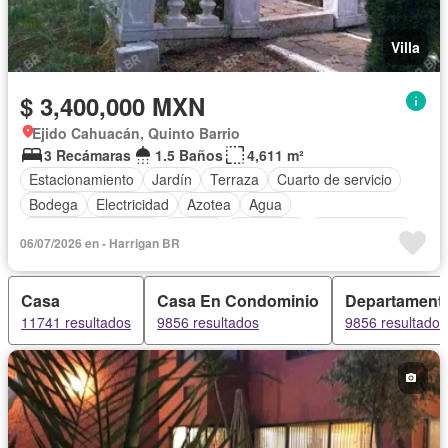
Villa
$ 3,400,000 MXN
Ejido Cahuacán, Quinto Barrio
3 Recámaras
1.5 Baños
4,611 m²
Estacionamiento
Jardín
Terraza
Cuarto de servicio
Bodega
Electricidad
Azotea
Agua
Cuarto de Limpieza
Asador
Chimenea
Zonas verdes
06/07/2026 en - Harrigan BR
Vista panorámica
Permite mascotas
Sin amueblar
Casa
Casa En Condominio
Departament
11741 resultados
9856 resultados
9856 resultados