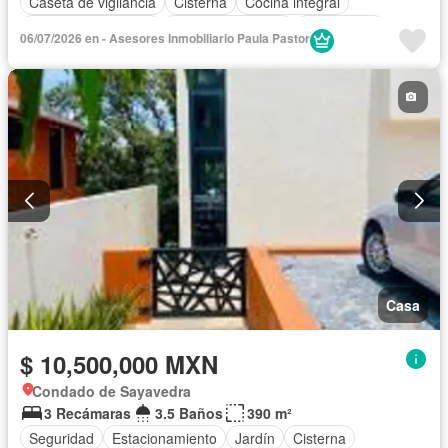
Caseta de vigilancia
Cisterna
Cocina integral
Cuarto de Limpieza
Cuarto de servicio
Electricidad
06/07/2026 en - Asesores Inmobiliario Paula Pastor
Estacionamiento
Gas natural
Internet
Jacuzzi
Jardín
Despacho
Recámara con closet
Sala polivalente
Seguridad
Terraza
Wifi
Zonas verdes
Sin amueblar
Casa
$ 10,500,000 MXN
Condado de Sayavedra
3 Recámaras
3.5 Baños
390 m²
Seguridad
Estacionamiento
Jardín
Cisterna