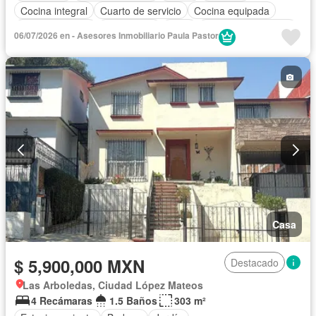
Cocina integral
Cuarto de servicio
Cocina equipada
Sala polivalente
Electricidad
Agua
Cuarto de Limpieza
06/07/2026 en - Asesores Inmobiliario Paula Pastor
Zonas verdes
Vista panorámica
Recámara con closet
Caseta de vigilancia
Sin amueblar
Casa
$ 5,900,000 MXN
Destacado
Las Arboledas, Ciudad López Mateos
4 Recámaras
1.5 Baños
303 m²