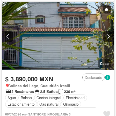
Jardín
Sala polivalente
Seguridad
Zonas verdes
Casa
$ 3,890,000 MXN
Destacado
Colinas del Lago, Cuautitlán Izcalli
4 Recámaras
2.5 Baños
230 m²
Agua
Balcón
Cocina integral
Electricidad
Estacionamiento
Gas natural
Gimnasio
Recámara con closet
Zonas verdes
Sin amueblar
06/07/2026 en - SANTHORE INMOBILIARIA 3