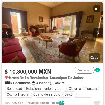
Casa
$ 10,800,000 MXN
Destacado
Heroes De La Revolucion, Naucalpan De Juárez
6 Recámaras
5 Baños
342 m²
Seguridad
Estacionamiento
Jardín
Cisterna
Terraza
Cocina integral
Cuarto de servicio
Balcón
Cocina equipada
Zona infantil
Bodega
Electricidad
06/07/2026 en - Arquetipo Bienes Raices