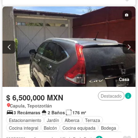
Casa
$ 6,500,000 MXN
Destacado
Capula, Tepotzotlán
3 Recámaras
2 Baños
176 m²
Estacionamiento
Jardín
Alberca
Terraza
Cocina integral
Balcón
Cocina equipada
Bodega
Agua
Cuarto de Limpieza
Chimenea
Zonas verdes