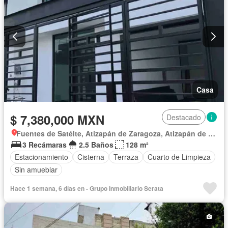
Casa
$ 7,380,000 MXN
Destacado
Fuentes de Satélte, Atizapán de Zaragoza, Atizapán de Zaragoza
3 Recámaras
2.5 Baños
128 m²
Estacionamiento
Cisterna
Terraza
Cuarto de Limpieza
Sin amueblar
Hace 1 semana, 6 días en - Grupo Inmobiliario Serata