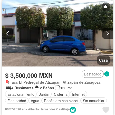
Wifi
Sin amueblar
Casa
$ 3,500,000 MXN
Destacado
Fracc El Pedregal de Atizapán, Atizapán de Zaragoza
4 Recámaras
2 Baños
130 m²
Estacionamiento
Jardín
Cisterna
Internet
Electricidad
Agua
Recámara con closet
Sin amueblar
06/07/2026 en - Alberto Hernandez Castilleja