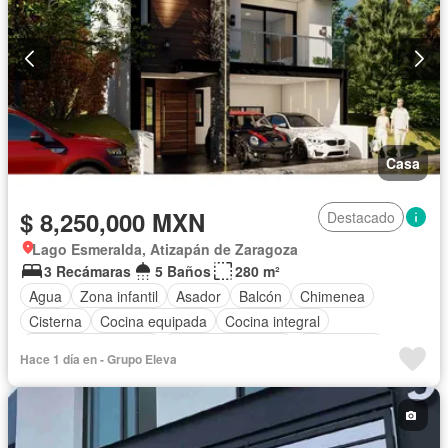
Casa
$ 8,250,000 MXN
Destacado
Lago Esmeralda, Atizapán de Zaragoza
3 Recámaras
5 Baños
280 m²
Agua
Zona infantil
Asador
Balcón
Chimenea
Cisterna
Cocina equipada
Cocina integral
Cuarto de Limpieza
Cuarto de servicio
Electricidad
Hace 1 día en - Grupo Eleva
Estacionamiento
Internet
Jardín
Despacho
Recámara con closet
Azotea
Sala polivalente
Seguridad
Terraza
Vista panorámica
Wifi
Zonas verdes