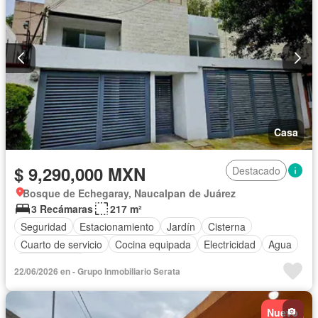
Casa
$ 9,290,000 MXN
Destacado
Bosque de Echegaray, Naucalpan de Juárez
3 Recámaras
217 m²
Seguridad
Estacionamiento
Jardín
Cisterna
Cuarto de servicio
Cocina equipada
Electricidad
Agua
Sin amueblar
22/06/2026 en - Grupo Inmobiliario Serata
Nuevo