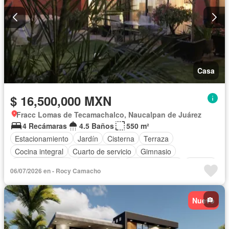
Casa
$ 16,500,000 MXN
Fracc Lomas de Tecamachalco, Naucalpan de Juárez
4 Recámaras
4.5 Baños
550 m²
Estacionamiento
Jardín
Cisterna
Terraza
Cocina integral
Cuarto de servicio
Gimnasio
Cocina equipada
Zona infantil
Sala polivalente
Internet
06/07/2026 en - Rocy Camacho
Bodega
Circuito cerrado de televisión
Electricidad
Azotea
Jacuzzi
Agua
Cuarto de Limpieza
Nuevo
Televisión por cable
Calefacción
Gas natural
Asador
Chimenea
Bodega
Zonas verdes
Despacho
Recámara con closet
Parcialmente amueblado