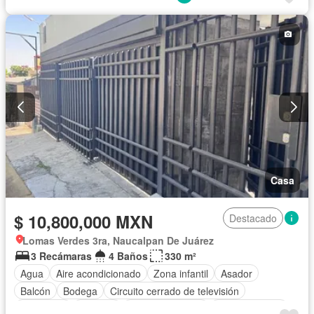
Circuito cerrado de televisión
Agua
Cuarto de Limpieza
Zonas verdes
Despacho
Vista panorámica
Recámara con closet
Caseta de vigilancia
Conserje
Permite mascotas
Permite niños
Casa
$ 10,800,000 MXN
Destacado
Lomas Verdes 3ra, Naucalpan De Juárez
3 Recámaras
4 Baños
330 m²
Agua
Aire acondicionado
Zona infantil
Asador
Balcón
Bodega
Circuito cerrado de televisión
Chimenea
Cisterna
Cocina equipada
Cocina integral