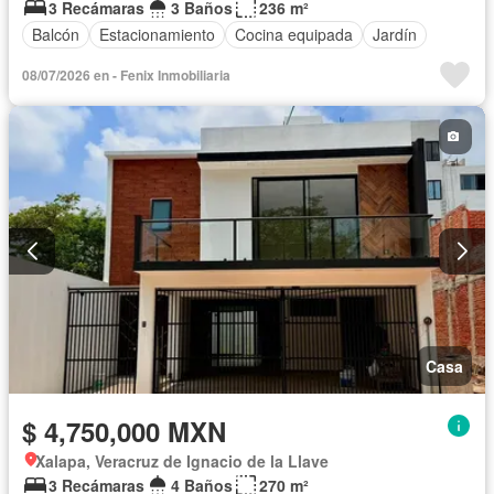
3 Recámaras
3 Baños
236 m²
Balcón
Estacionamiento
Cocina equipada
Jardín
08/07/2026 en - Fenix Inmobiliaria
Casa
$ 4,750,000 MXN
Xalapa, Veracruz de Ignacio de la Llave
3 Recámaras
4 Baños
270 m²