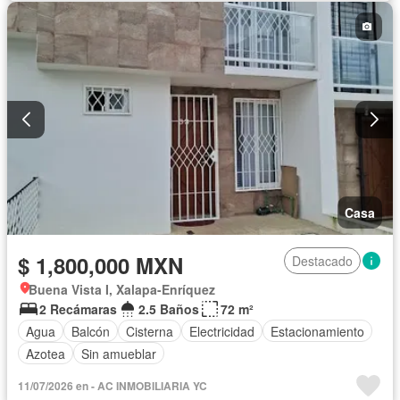
Casa
$ 1,800,000 MXN
Destacado
Buena Vista I, Xalapa-Enríquez
2 Recámaras
2.5 Baños
72 m²
Agua
Balcón
Cisterna
Electricidad
Estacionamiento
Azotea
Sin amueblar
11/07/2026 en - AC INMOBILIARIA YC