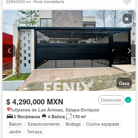
22/06/2026 en - Fenix Inmobiliaria
Casa
$ 4,290,000 MXN
Destacado
Tulipanes de Las Ánimas, Xalapa-Enríquez
3 Recámaras
4 Baños
170 m²
Balcón
Estacionamiento
Bodega
Cocina equipada
Jardín
Terraza