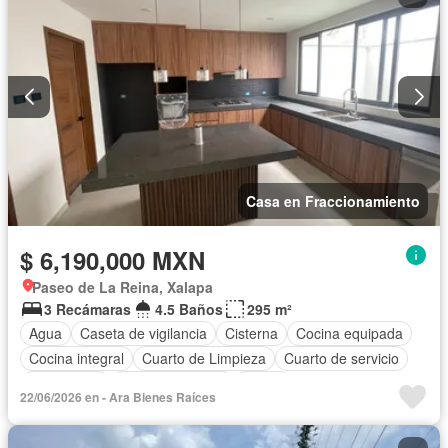
Casa en Fraccionamiento
$ 6,190,000 MXN
Paseo de La Reina, Xalapa
3 Recámaras
4.5 Baños
295 m²
Agua
Caseta de vigilancia
Cisterna
Cocina equipada
Cocina integral
Cuarto de Limpieza
Cuarto de servicio
Electricidad
Estacionamiento
Jardín
22/06/2026 en - Ara Bienes Raíces
Recámara con closet
Azotea
Seguridad
Terraza
Sin amueblar