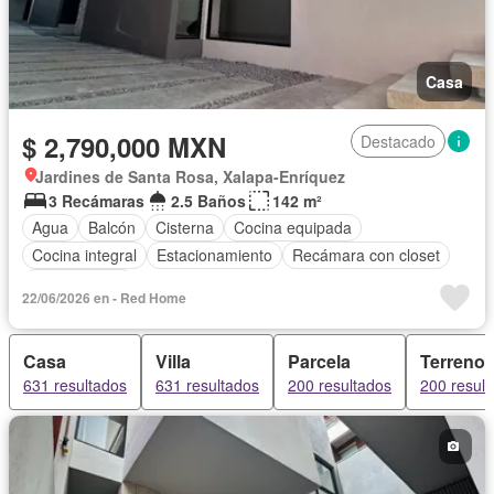
Casa
$ 2,790,000 MXN
Destacado
Jardines de Santa Rosa, Xalapa-Enríquez
3 Recámaras
2.5 Baños
142 m²
Agua
Balcón
Cisterna
Cocina equipada
Cocina integral
Estacionamiento
Recámara con closet
Sin amueblar
22/06/2026 en - Red Home
Casa
Villa
Parcela
Terreno
631 resultados
631 resultados
200 resultados
200 resul