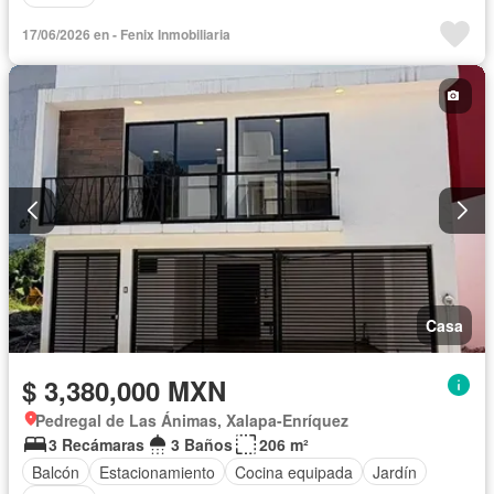
17/06/2026 en - Fenix Inmobiliaria
Casa
$ 3,380,000 MXN
Pedregal de Las Ánimas, Xalapa-Enríquez
3 Recámaras
3 Baños
206 m²
Balcón
Estacionamiento
Cocina equipada
Jardín