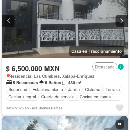
Casa en Fraccionamiento
$ 6,500,000 MXN
Destacado
Residencial Las Cumbres, Xalapa-Enríquez
5 Recámaras
5 Baños
430 m²
Seguridad
Estacionamiento
Jardín
Cisterna
Terraza
Cocina integral
Cuarto de servicio
Cocina equipada
Sala polivalente
Electricidad
Agua
Cuarto de Limpieza
09/07/2026 en - Ara Bienes Raíces
Asador
Zonas verdes
Recámara con closet
Caseta de vigilancia
Conserje
Zona infantil
Sin amueblar