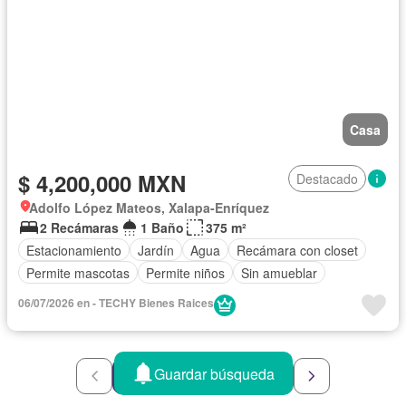
Casa
$ 4,200,000 MXN
Destacado
Adolfo López Mateos, Xalapa-Enríquez
2 Recámaras
1 Baño
375 m²
Estacionamiento
Jardín
Agua
Recámara con closet
Permite mascotas
Permite niños
Sin amueblar
06/07/2026 en - TECHY Bienes Raices
Guardar búsqueda
1
2
3
4
5