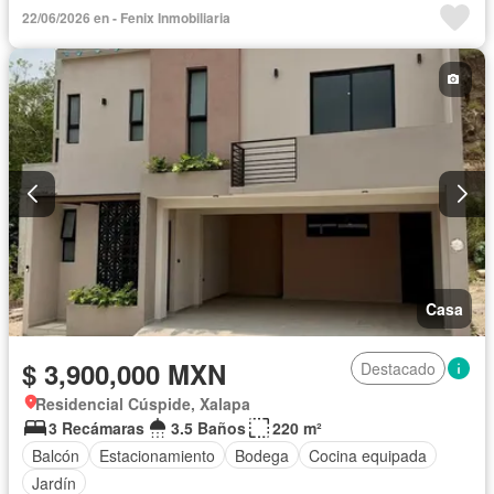
22/06/2026 en - Fenix Inmobiliaria
Casa
$ 3,900,000 MXN
Destacado
Residencial Cúspide, Xalapa
3 Recámaras
3.5 Baños
220 m²
Balcón
Estacionamiento
Bodega
Cocina equipada
Jardín