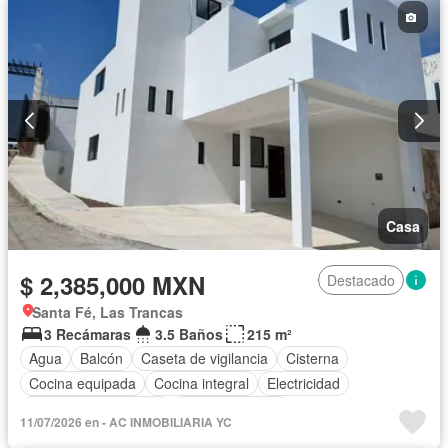
Casa
$ 2,385,000 MXN
Destacado
Santa Fé, Las Trancas
3 Recámaras
3.5 Baños
215 m²
Agua
Balcón
Caseta de vigilancia
Cisterna
Cocina equipada
Cocina integral
Electricidad
Recámara con closet
Sala polivalente
11/07/2026 en - AC INMOBILIARIA YC
Televisión por cable
Wifi
Sin amueblar