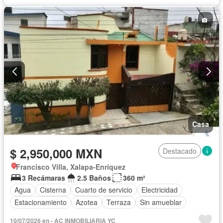
Casa
$ 2,950,000 MXN
Destacado
Francisco Villa, Xalapa-Enríquez
3 Recámaras
2.5 Baños
360 m²
Agua
Cisterna
Cuarto de servicio
Electricidad
Estacionamiento
Azotea
Terraza
Sin amueblar
10/07/2026 en - AC INMOBILIARIA YC