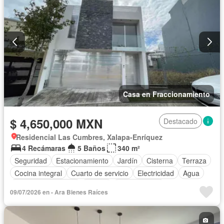
Casa en Fraccionamiento
$ 4,650,000 MXN
Destacado
Residencial Las Cumbres, Xalapa-Enríquez
4 Recámaras
5 Baños
340 m²
Seguridad
Estacionamiento
Jardín
Cisterna
Terraza
Cocina integral
Cuarto de servicio
Electricidad
Agua
Cuarto de Limpieza
Asador
Zonas verdes
09/07/2026 en - Ara Bienes Raíces
Recámara con closet
Conserje
Sin amueblar