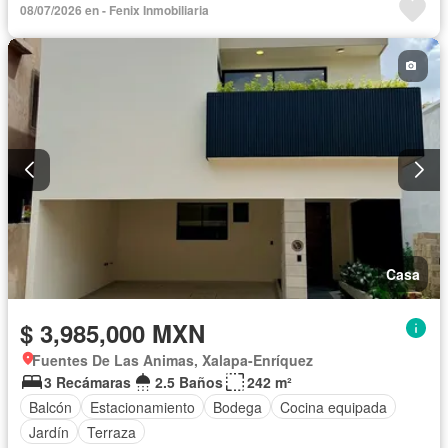
08/07/2026 en - Fenix Inmobiliaria
Casa
$ 3,985,000 MXN
Fuentes De Las Animas, Xalapa-Enríquez
3 Recámaras
2.5 Baños
242 m²
Balcón
Estacionamiento
Bodega
Cocina equipada
Jardín
Terraza