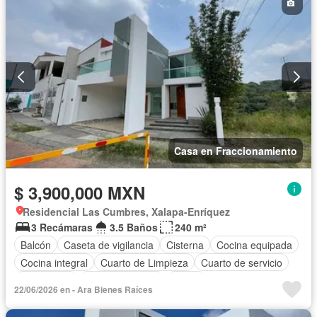
Casa en Fraccionamiento
$ 3,900,000 MXN
Residencial Las Cumbres, Xalapa-Enríquez
3 Recámaras
3.5 Baños
240 m²
Balcón
Caseta de vigilancia
Cisterna
Cocina equipada
Cocina integral
Cuarto de Limpieza
Cuarto de servicio
Electricidad
Estacionamiento
Jardín
22/06/2026 en - Ara Bienes Raíces
Recámara con closet
Vista panorámica
Zonas verdes
Sin amueblar