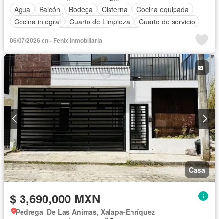
Agua
Balcón
Bodega
Cisterna
Cocina equipada
Cocina integral
Cuarto de Limpieza
Cuarto de servicio
Electricidad
Estacionamiento
Jardín
06/07/2026 en - Fenix Inmobiliaria
Recámara con closet
Azotea
Terraza
Vista panorámica
Sin amueblar
Casa
$ 3,690,000 MXN
Pedregal De Las Animas, Xalapa-Enríquez