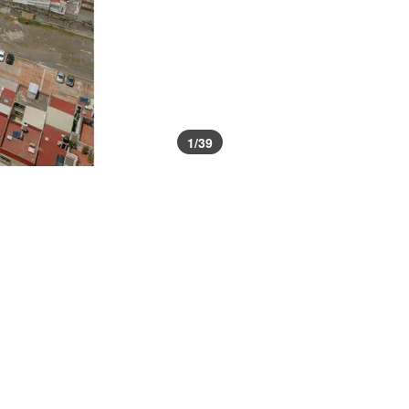
1
/
39