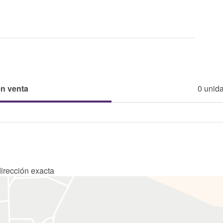
en venta
0 unid
dirección exacta