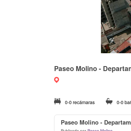
Paseo Molino - Depart
0-0 recámaras
0-0 ba
Paseo Molino - Departa
Publicado por
Paseo Molino