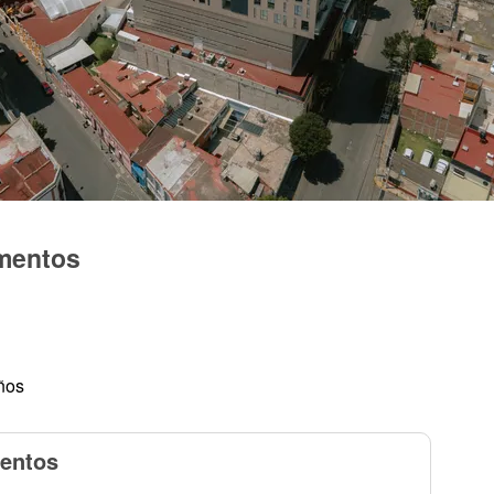
amentos
ños
mentos