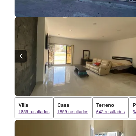
Villa
Casa
Terreno
P
1859 resultados
1859 resultados
642 resultados
6