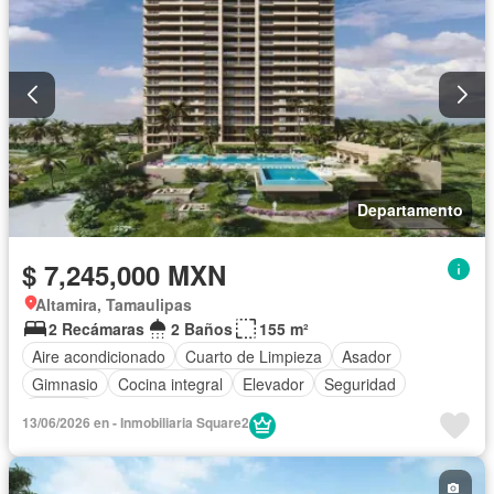
Departamento
$ 7,245,000 MXN
Altamira, Tamaulipas
2 Recámaras
2 Baños
155 m²
Aire acondicionado
Cuarto de Limpieza
Asador
Gimnasio
Cocina integral
Elevador
Seguridad
Terraza
13/06/2026 en - Inmobiliaria Square2