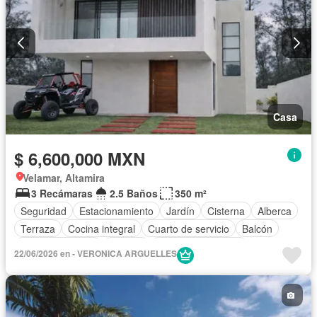
Casa
$ 6,600,000 MXN
Velamar, Altamira
3 Recámaras
2.5 Baños
350 m²
Seguridad
Estacionamiento
Jardín
Cisterna
Alberca
Terraza
Cocina integral
Cuarto de servicio
Balcón
Cocina equipada
Internet
Aire acondicionado
22/06/2026 en - VERONICA ARGUELLES
Electricidad
Agua
Televisión por cable
Gas natural
Zonas verdes
Vista panorámica
Recámara con closet
Caseta de vigilancia
Wifi
Permite mascotas
Permite niños
Solo familias
Completamente amueblado