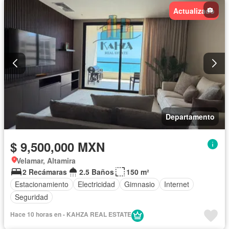
Actualizado
Vista panorámica
Recámara con closet
Caseta de vigilancia
Wifi
Completamente amueblado
Departamento
$ 9,500,000 MXN
Velamar, Altamira
2 Recámaras
2.5 Baños
150 m²
Estacionamiento
Electricidad
Gimnasio
Internet
Seguridad
Hace 10 horas en - KAHZA REAL ESTATE