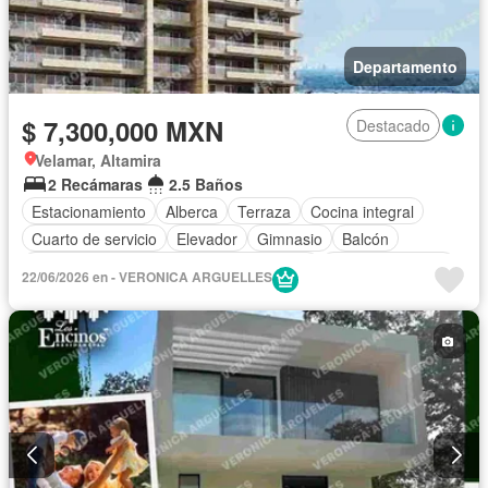
Departamento
$ 7,300,000 MXN
Destacado
Velamar, Altamira
2 Recámaras
2.5 Baños
Estacionamiento
Alberca
Terraza
Cocina integral
Cuarto de servicio
Elevador
Gimnasio
Balcón
Acceso para personas con discapacidad
Cocina equipada
22/06/2026 en - VERONICA ARGUELLES
Sala polivalente
Internet
Aire acondicionado
Electricidad
Asador
Recámara con closet
Solo familias