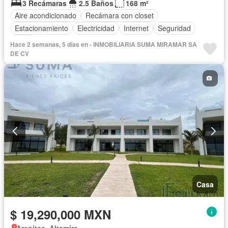
3 Recámaras
2.5 Baños
168 m²
Aire acondicionado
Recámara con closet
Estacionamiento
Electricidad
Internet
Seguridad
Agua
Hace 2 semanas, 5 días en - INMOBILIARIA SUMA MIRAMAR SA
DE CV
Casa
$ 19,290,000 MXN