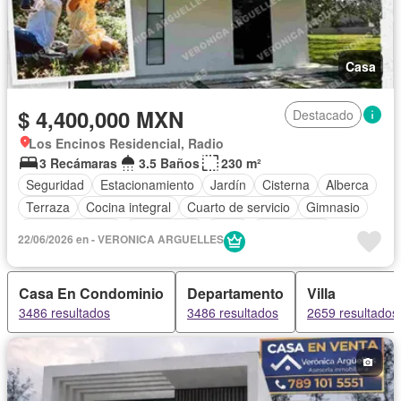
Casa
$ 4,400,000 MXN
Destacado
Los Encinos Residencial, Radio
3 Recámaras
3.5 Baños
230 m²
Seguridad
Estacionamiento
Jardín
Cisterna
Alberca
Terraza
Cocina integral
Cuarto de servicio
Gimnasio
Sala polivalente
Electricidad
Agua
Gas natural
22/06/2026 en - VERONICA ARGUELLES
Asador
Zonas verdes
Recámara con closet
Caseta de vigilancia
Permite mascotas
Permite niños
Casa En Condominio
Departamento
Villa
Solo familias
3486 resultados
3486 resultados
2659 resultados