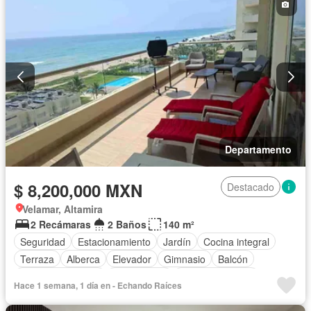
Departamento
$ 8,200,000 MXN
Destacado
Velamar, Altamira
2 Recámaras
2 Baños
140 m²
Seguridad
Estacionamiento
Jardín
Cocina integral
Terraza
Alberca
Elevador
Gimnasio
Balcón
Cuarto de servicio
Zona infantil
Cocina equipada
Hace 1 semana, 1 día en - Echando Raíces
Sala polivalente
Internet
Bodega
Aire acondicionado
Electricidad
Asador
Televisión por cable