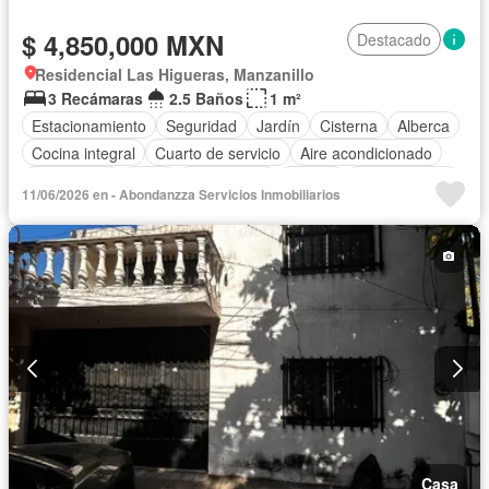
$ 4,850,000 MXN
Destacado
Residencial Las Higueras, Manzanillo
3 Recámaras
2.5 Baños
1 m²
Estacionamiento
Seguridad
Jardín
Cisterna
Alberca
Cocina integral
Cuarto de servicio
Aire acondicionado
Electricidad
Agua
Gas natural
Asador
Zonas verdes
11/06/2026 en - Abondanzza Servicios Inmobiliarios
Recámara con closet
Caseta de vigilancia
Sin amueblar
Casa