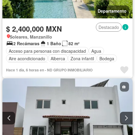
Departamento
$ 2,400,000 MXN
Destacado
Soleares, Manzanillo
2 Recámaras
1 Baño
82 m²
Acceso para personas con discapacidad
Agua
Aire acondicionado
Alberca
Zona infantil
Bodega
Caseta de vigilancia
Circuito cerrado de televisión
Hace 1 día, 6 horas en - ND GRUPO INMOBILIARIO
Cisterna
Cocina equipada
Cocina integral
Conserje
Cuarto de servicio
Electricidad
Estacionamiento
Gas natural
Internet
Jardín
Recámara con closet
Sala polivalente
Seguridad
Televisión por cable
Terraza
Vista panorámica
Wifi
Zonas verdes
Completamente amueblado