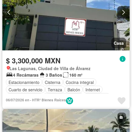
Casa
$ 3,300,000 MXN
Las Lagunas, Ciudad de Villa de Álvarez
4 Recámaras
3 Baños
160 m²
Estacionamiento
Cisterna
Cocina integral
Cuarto de servicio
Terraza
Balcón
Internet
Cocina equipada
Aire acondicionado
Electricidad
06/07/2026 en - HTR² Bienes Raíces
Cuarto de Limpieza
Agua
Recámara con closet
Wifi
Permite niños
Permite mascotas
Sin amueblar