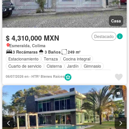
Casa
$ 4,310,000 MXN
Destacado
Esmeralda, Colima
3 Recámaras
3 Baños
249 m²
Estacionamiento
Terraza
Cocina integral
Cuarto de servicio
Cisterna
Jardín
Gimnasio
Sala polivalente
Cocina equipada
Balcón
Bodega
06/07/2026 en - HTR² Bienes Raíces
Aire acondicionado
Circuito cerrado de televisión
Electricidad
Cuarto de Limpieza
Agua
Televisión por cable
Recámara con closet
Wifi
Permite mascotas
Permite niños
Sin amueblar