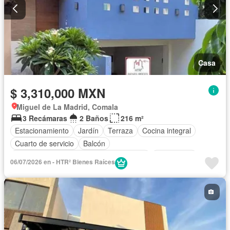
Casa
$ 3,310,000 MXN
Miguel de La Madrid, Comala
3 Recámaras
2 Baños
216 m²
Estacionamiento
Jardín
Terraza
Cocina integral
Cuarto de servicio
Balcón
Acceso para personas con discapacidad
Electricidad
06/07/2026 en - HTR² Bienes Raíces
Aire acondicionado
Circuito cerrado de televisión
Zonas verdes
Recámara con closet
Wifi
Vista panorámica
Parcialmente amueblado