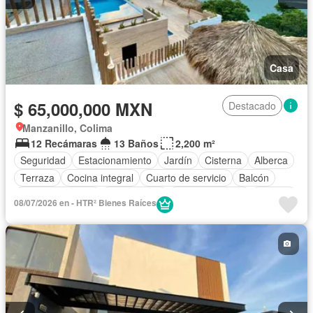
Casa
$ 65,000,000 MXN
Destacado
Manzanillo, Colima
12 Recámaras
13 Baños
2,200 m²
Seguridad
Estacionamiento
Jardín
Cisterna
Alberca
Terraza
Cocina integral
Cuarto de servicio
Balcón
Cocina equipada
Zona infantil
Sala polivalente
Internet
08/07/2026 en - HTR² Bienes Raíces
Bodega
Aire acondicionado
Electricidad
Jacuzzi
Azotea
Agua
Cuarto de Limpieza
Televisión por cable
Zonas verdes
Asador
Despacho
Vista panorámica
Recámara con closet
Wifi
Permite mascotas
Permite niños
Sin amueblar