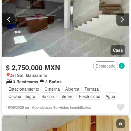
Completamente amueblado
Casa
$ 2,750,000 MXN
Destacado
Del Sol, Manzanillo
3 Recámaras
3 Baños
Estacionamiento
Cisterna
Alberca
Terraza
Cocina integral
Balcón
Internet
Electricidad
Agua
Recámara con closet
Conserje
Permite mascotas
16/06/2026 en - Abondanzza Servicios Inmobiliarios
Permite niños
Solo familias
Sin amueblar