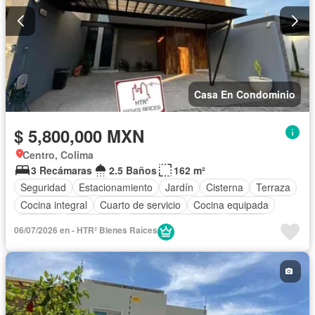
Casa En Condominio
$ 5,800,000 MXN
Centro, Colima
3 Recámaras
2.5 Baños
162 m²
Seguridad
Estacionamiento
Jardín
Cisterna
Terraza
Cocina integral
Cuarto de servicio
Cocina equipada
Internet
Electricidad
Aire acondicionado
Jacuzzi
06/07/2026 en - HTR² Bienes Raíces
Agua
Cuarto de Limpieza
Televisión por cable
Zonas verdes
Caseta de vigilancia
Recámara con closet
Despacho
Wifi
Permite niños
Permite mascotas
Completamente amueblado