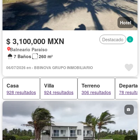
Hotel
$ 3,100,000 MXN
Destacado
Balneario Paraíso
7 Baños
260 m²
06/07/2026 en - BBINOVA GRUPO INMOBILIARIO
Casa
Villa
Terreno
Departa
928 resultados
924 resultados
306 resultados
78 resulta