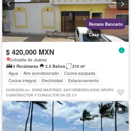
Remate Bancario
Casa
$ 420,000 MXN
Cofradía de Juárez
3 Recámaras
2.5 Baños
210 m²
Agua
Aire acondicionado
Cocina equipada
Cocina integral
Electricidad
Estacionamiento
Gas natural
Internet
Recámara con closet
Wifi
22/06/2026 en - DENIZ MARTINEZ- SAFI REMODELARSE GRUPO
Sin amueblar
CONSTRUCTOR Y CONSULTOR SA DE CV