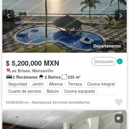
Departamento
$ 5,200,000 MXN
Destacado
Las Brisas, Manzanillo
2 Recámaras
2 Baños
235 m²
Seguridad
Jardín
Alberca
Terraza
Cocina integral
Cuarto de servicio
Balcón
Cocina equipada
Sala polivalente
Internet
Bodega
Aire acondicionado
22/06/2026 en - Abondanzza Servicios Inmobiliarios
Circuito cerrado de televisión
Electricidad
Agua
Cuarto de Limpieza
Televisión por cable
Gas natural
Zonas verdes
Vista panorámica
Recámara con closet
Wifi
Permite mascotas
Permite niños
Solo familias