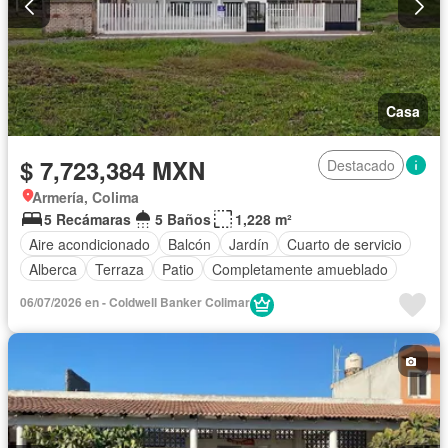
Casa
$ 7,723,384 MXN
Destacado
Armería, Colima
5 Recámaras
5 Baños
1,228 m²
Aire acondicionado
Balcón
Jardín
Cuarto de servicio
Alberca
Terraza
Patio
Completamente amueblado
06/07/2026 en - Coldwell Banker Colimar