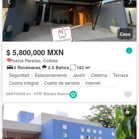
Casa
$ 5,800,000 MXN
Puerta Paraíso, Colima
3 Recámaras
2.5 Baños
162 m²
Seguridad
Estacionamiento
Jardín
Cisterna
Terraza
Cocina integral
Cuarto de servicio
Internet
Zona infantil
Cocina equipada
Aire acondicionado
06/07/2026 en - HTR² Bienes Raíces
Circuito cerrado de televisión
Electricidad
Jacuzzi
Agua
Cuarto de Limpieza
Televisión por cable
Asador
Zonas verdes
Recámara con closet
Caseta de vigilancia
Wifi
Permite mascotas
Permite niños
Completamente amueblado