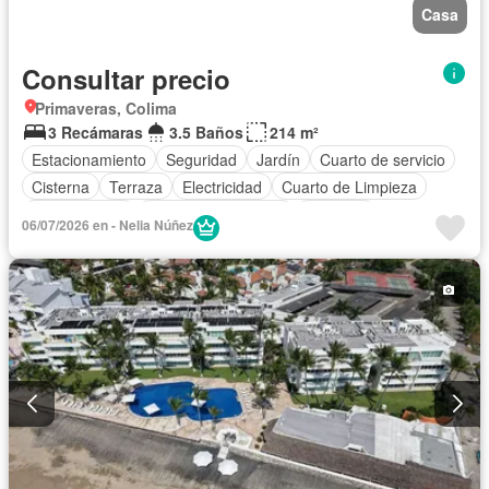
Casa
Consultar precio
Primaveras, Colima
3 Recámaras
3.5 Baños
214 m²
Estacionamiento
Seguridad
Jardín
Cuarto de servicio
Cisterna
Terraza
Electricidad
Cuarto de Limpieza
Zonas verdes
Caseta de vigilancia
Conserje
06/07/2026 en - Nelia Núñez
Permite mascotas
Sin amueblar