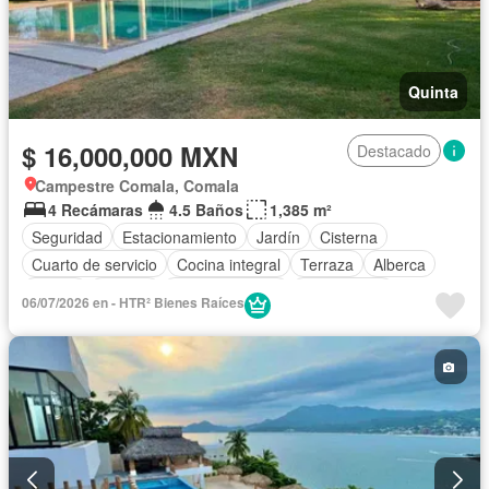
Quinta
$ 16,000,000 MXN
Destacado
Campestre Comala, Comala
4 Recámaras
4.5 Baños
1,385 m²
Seguridad
Estacionamiento
Jardín
Cisterna
Cuarto de servicio
Cocina integral
Terraza
Alberca
Balcón
Internet
Sala polivalente
Zona infantil
06/07/2026 en - HTR² Bienes Raíces
Cocina equipada
Bodega
Aire acondicionado
Circuito cerrado de televisión
Electricidad
Cuarto de Limpieza
Agua
Jacuzzi
Televisión por cable
Zonas verdes
Asador
Vista panorámica
Conserje
Wifi
Recámara con closet
Caseta de vigilancia
Permite niños
Permite mascotas
Sin amueblar