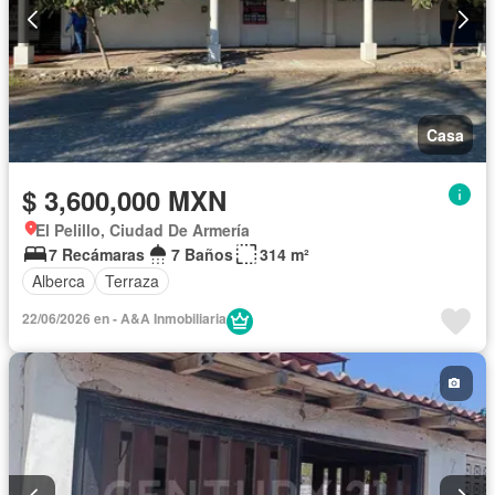
Casa
$ 3,600,000 MXN
El Pelillo, Ciudad De Armería
7 Recámaras
7 Baños
314 m²
Alberca
Terraza
22/06/2026 en - A&A Inmobiliaria