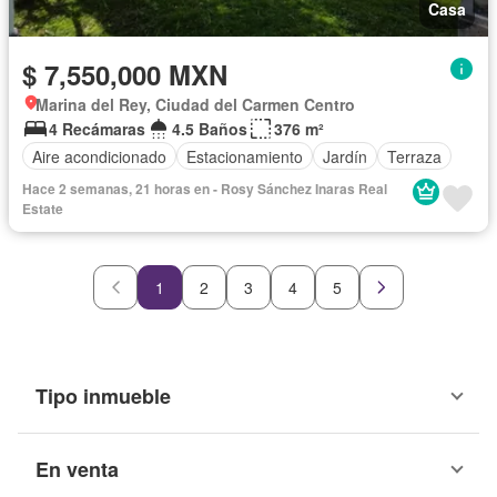
Casa
$ 7,550,000 MXN
Marina del Rey, Ciudad del Carmen Centro
4 Recámaras
4.5 Baños
376 m²
Aire acondicionado
Estacionamiento
Jardín
Terraza
Hace 2 semanas, 21 horas en - Rosy Sánchez Inaras Real
Estate
1
2
3
4
5
Tipo inmueble
En venta