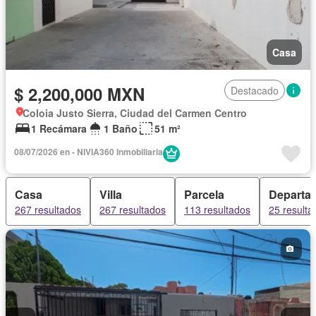
Casa
$ 2,200,000 MXN
Destacado
Coloia Justo Sierra, Ciudad del Carmen Centro
1 Recámara
1 Baño
51 m²
08/07/2026 en - NIVIA360 Inmobiliaria
Casa
Villa
Parcela
Departa
267 resultados
267 resultados
113 resultados
25 resulta