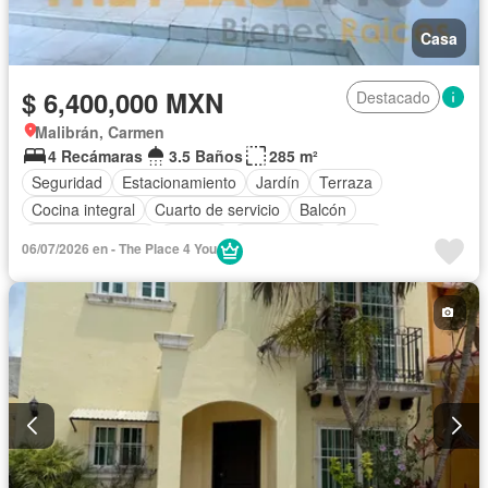
Casa
$ 6,400,000 MXN
Destacado
Malibrán, Carmen
4 Recámaras
3.5 Baños
285 m²
Seguridad
Estacionamiento
Jardín
Terraza
Cocina integral
Cuarto de servicio
Balcón
Cocina equipada
Internet
Electricidad
Agua
06/07/2026 en - The Place 4 You
Cuarto de Limpieza
Televisión por cable
Recámara con closet
Sin amueblar