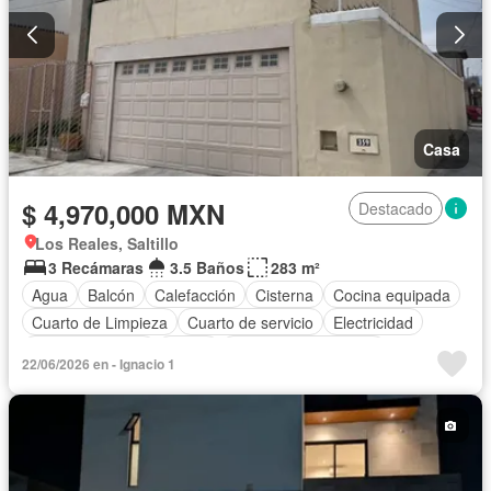
Casa
$ 4,970,000 MXN
Destacado
Los Reales, Saltillo
3 Recámaras
3.5 Baños
283 m²
Agua
Balcón
Calefacción
Cisterna
Cocina equipada
Cuarto de Limpieza
Cuarto de servicio
Electricidad
Estacionamiento
Jardín
Recámara con closet
22/06/2026 en - Ignacio 1
Sin amueblar