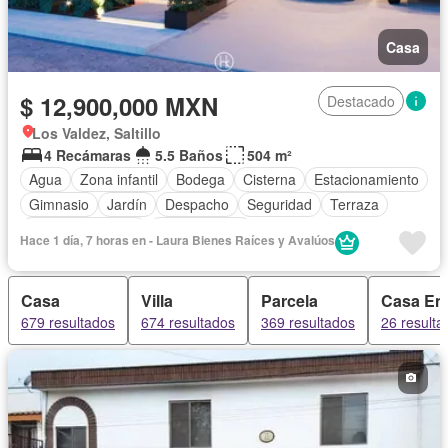
Casa
$ 12,900,000 MXN
Destacado
Los Valdez, Saltillo
4 Recámaras
5.5 Baños
504 m²
Agua
Zona infantil
Bodega
Cisterna
Estacionamiento
Gimnasio
Jardín
Despacho
Seguridad
Terraza
Vista panorámica
Zonas verdes
Hace 1 día, 7 horas en - Laura Bienes Raíces y Avalúos
Casa
Villa
Parcela
Casa En
679 resultados
674 resultados
369 resultados
26 resulta