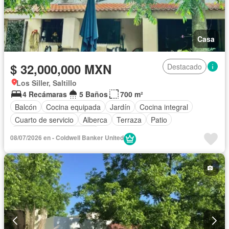
Casa
$ 32,000,000 MXN
Destacado
Los Siller, Saltillo
4 Recámaras
5 Baños
700 m²
Balcón
Cocina equipada
Jardín
Cocina integral
Cuarto de servicio
Alberca
Terraza
Patio
Parcialmente amueblado
08/07/2026 en - Coldwell Banker United