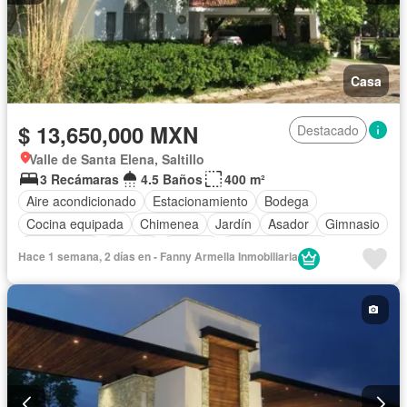
Casa
$ 13,650,000 MXN
Destacado
Valle de Santa Elena, Saltillo
3 Recámaras
4.5 Baños
400 m²
Aire acondicionado
Estacionamiento
Bodega
Cocina equipada
Chimenea
Jardín
Asador
Gimnasio
Calefacción
Jacuzzi
Alberca
Cancha de tenis
Hace 1 semana, 2 días en - Fanny Armella Inmobiliaria
Terraza