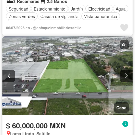
3 Recámaras
2.5 Baños
Seguridad
Estacionamiento
Jardín
Electricidad
Agua
Zonas verdes
Caseta de vigilancia
Vista panorámica
Sin amueblar
06/07/2026 en - @enfoqueinmobiliariosaltillo
Casa
$ 60,000,000 MXN
Loma Linda, Saltillo