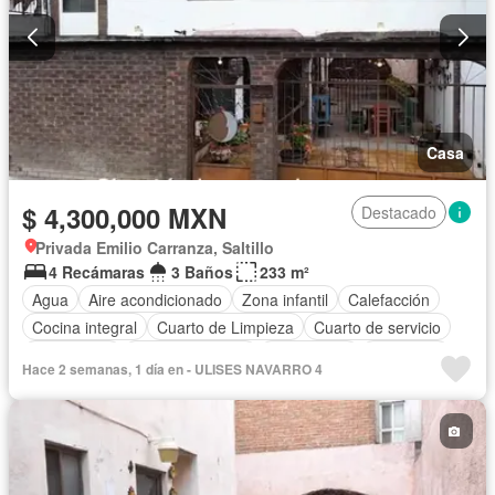
Casa
$ 4,300,000 MXN
Destacado
Privada Emilio Carranza, Saltillo
4 Recámaras
3 Baños
233 m²
Agua
Aire acondicionado
Zona infantil
Calefacción
Cocina integral
Cuarto de Limpieza
Cuarto de servicio
Electricidad
Estacionamiento
Gas natural
Despacho
Hace 2 semanas, 1 día en - ULISES NAVARRO 4
Recámara con closet
Televisión por cable
Wifi
Zonas verdes
Sin amueblar