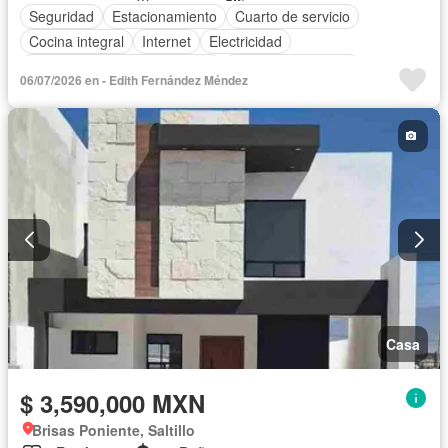
Seguridad
Estacionamiento
Cuarto de servicio
Cocina integral
Internet
Electricidad
Circuito cerrado de televisión
Aire acondicionado
06/07/2026 en - Edith Fernández Méndez
Cocina equipada
Agua
Gas natural
Televisión por cable
Caseta de vigilancia
Zonas verdes
Recámara con closet
Solo familias
Permite niños
Permite mascotas
Sin amueblar
Casa
$ 3,590,000 MXN
Brisas Poniente, Saltillo