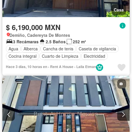
Casa
$ 6,190,000 MXN
Demiño, Cadereyta De Montes
3 Recámaras
2.5 Baños
252 m²
Agua
Alberca
Cancha de tenis
Caseta de vigilancia
Cocina integral
Cuarto de Limpieza
Electricidad
Estacionamiento
Internet
Recámara con closet
Hace 3 días, 10 horas en - Rent A House - Laila Etman
Sala polivalente
Seguridad
Terraza
Wifi
Zonas verdes
Sin amueblar