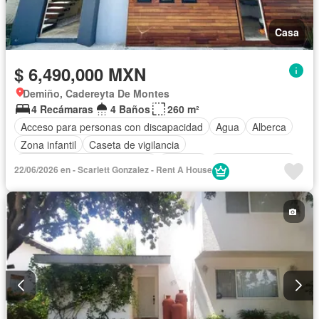
Casa
$ 6,490,000 MXN
Demiño, Cadereyta De Montes
4 Recámaras
4 Baños
260 m²
Acceso para personas con discapacidad
Agua
Alberca
Zona infantil
Caseta de vigilancia
Circuito cerrado de televisión
Cisterna
Cocina equipada
22/06/2026 en - Scarlett Gonzalez - Rent A House
Cocina integral
Cuarto de Limpieza
Electricidad
Estacionamiento
Gimnasio
Internet
Jardín
Despacho
Recámara con closet
Sala polivalente
Seguridad
Televisión por cable
Terraza
Wifi
Sin amueblar