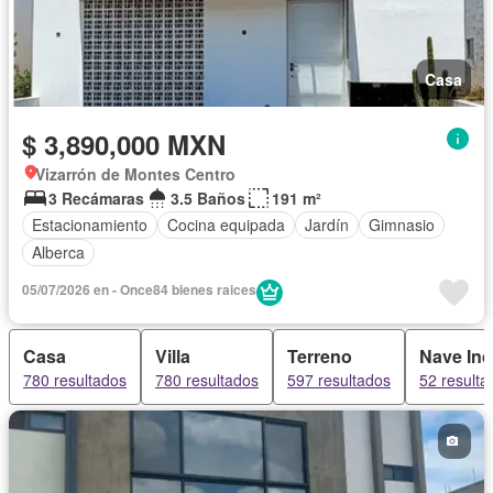
Casa
$ 3,890,000 MXN
Vizarrón de Montes Centro
3 Recámaras
3.5 Baños
191 m²
Estacionamiento
Cocina equipada
Jardín
Gimnasio
Alberca
05/07/2026 en - Once84 bienes raices
Casa
Villa
Terreno
Nave Ind
780 resultados
780 resultados
597 resultados
52 resulta