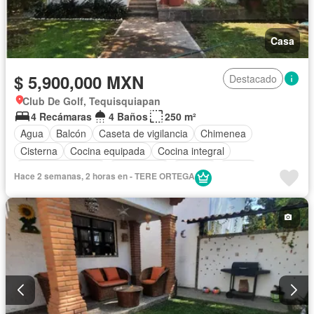
Casa
$ 5,900,000 MXN
Destacado
Club De Golf, Tequisquiapan
4 Recámaras
4 Baños
250 m²
Agua
Balcón
Caseta de vigilancia
Chimenea
Cisterna
Cocina equipada
Cocina integral
Cuarto de servicio
Electricidad
Internet
Jardín
Hace 2 semanas, 2 horas en - TERE ORTEGA
Recámara con closet
Seguridad
Televisión por cable
Terraza
Vista panorámica
Wifi
Zonas verdes
Completamente amueblado