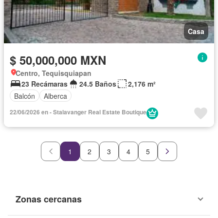
Casa
$ 50,000,000 MXN
Centro, Tequisquiapan
23 Recámaras
24.5 Baños
2,176 m²
Balcón
Alberca
22/06/2026 en - Stalavanger Real Estate Boutique
1
2
3
4
5
Zonas cercanas