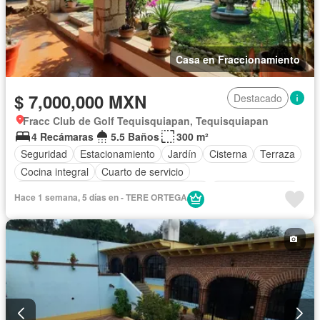
Casa en Fraccionamiento
$ 7,000,000 MXN
Destacado
Fracc Club de Golf Tequisquiapan, Tequisquiapan
4 Recámaras
5.5 Baños
300 m²
Seguridad
Estacionamiento
Jardín
Cisterna
Terraza
Cocina integral
Cuarto de servicio
Acceso para personas con discapacidad
Cocina equipada
Hace 1 semana, 5 días en - TERE ORTEGA
Internet
Jacuzzi
Chimenea
Zonas verdes
Recámara con closet
Caseta de vigilancia
Sin amueblar