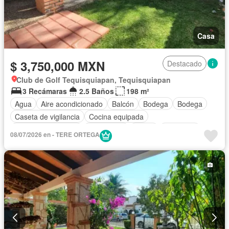
Casa
$ 3,750,000 MXN
Destacado
Club de Golf Tequisquiapan, Tequisquiapan
3 Recámaras
2.5 Baños
198 m²
Agua
Aire acondicionado
Balcón
Bodega
Bodega
Caseta de vigilancia
Cocina equipada
Cuarto de Limpieza
Electricidad
Jardín
Despacho
08/07/2026 en - TERE ORTEGA
Wifi
Zonas verdes
Sin amueblar