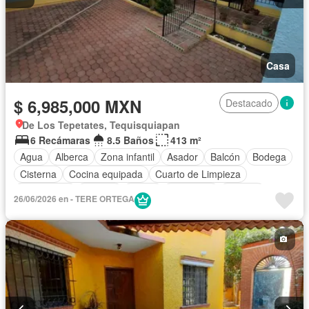
Casa
$ 6,985,000 MXN
Destacado
De Los Tepetates, Tequisquiapan
6 Recámaras
8.5 Baños
413 m²
Agua
Alberca
Zona infantil
Asador
Balcón
Bodega
Cisterna
Cocina equipada
Cuarto de Limpieza
Electricidad
Internet
Jardín
Despacho
Terraza
26/06/2026 en - TERE ORTEGA
Vista panorámica
Wifi
Sin amueblar