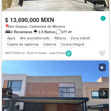
Casa
$ 13,690,000 MXN
San Gaspar, Cadereyta de Montes
3 Recámaras
3.5 Baños
377 m²
Agua
Aire acondicionado
Alberca
Zona infantil
Caseta de vigilancia
Cisterna
Cocina integral
Electricidad
Estacionamiento
Gimnasio
Internet
06/07/2026 en - Rent A House - Laila Etman
Jardín
Recámara con closet
Sala polivalente
Seguridad
Terraza
Wifi
Zonas verdes
Sin amueblar