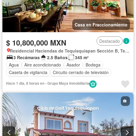
Casa en Fraccionamiento
$ 10,800,000 MXN
Destacado
Residencial Haciendas de Tequisquiapan Sección B, Tequisquiapan
3 Recámaras
2.5 Baños
345 m²
Agua
Aire acondicionado
Asador
Bodega
Caseta de vigilancia
Circuito cerrado de televisión
Chimenea
Cocina equipada
Cocina integral
Hace 1 día, 8 horas en - Grupo Maya Inmobiliaria
Electricidad
Estacionamiento
Jardín
Despacho
Recámara con closet
Seguridad
Terraza
Zonas verdes
Sin amueblar