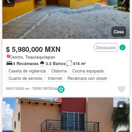
Casa
$ 5,980,000 MXN
Destacado
Centro, Tequisquiapan
4 Recámaras
3.5 Baños
416 m²
Caseta de vigilancia
Cisterna
Cocina equipada
Cuarto de servicio
Internet
Recámara con closet
Seguridad
Televisión por cable
Terraza
Wifi
06/07/2026 en - TERE ORTEGA
Sin amueblar