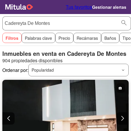
Tus favoritos
Gestionar alertas
Filtros
Palabras clave
Precio
Recámaras
Baños
Tipo
Inmuebles en venta en Cadereyta De Montes
904 propiedades disponibles
Ordenar por:
Popularidad