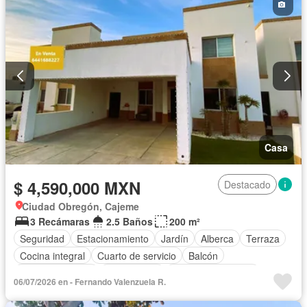
Casa
$ 4,590,000 MXN
Destacado
Ciudad Obregón, Cajeme
3 Recámaras
2.5 Baños
200 m²
Seguridad
Estacionamiento
Jardín
Alberca
Terraza
Cocina integral
Cuarto de servicio
Balcón
Cocina equipada
Zona infantil
Aire acondicionado
06/07/2026 en - Fernando Valenzuela R.
Cuarto de Limpieza
Asador
Caseta de vigilancia