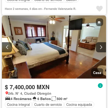
Cocina equipada
Zona infantil
Bodega
Hace 2 semanas, 4 días en - Fernando Valenzuela R.
Aire acondicionado
Cuarto de Limpieza
Zonas verdes
Recámara con closet
Caseta de vigilancia
Casa
$ 7,400,000 MXN
Urb. N° 4, Ciudad Obregón
4 Recámaras
6 Baños
500 m²
Cocina integral
Cuarto de servicio
Cocina equipada