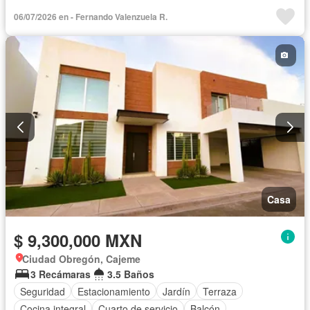
Bodega
Aire acondicionado
Cuarto de Limpieza
06/07/2026 en - Fernando Valenzuela R.
Asador
Recámara con closet
Casa
$ 9,300,000 MXN
Ciudad Obregón, Cajeme
3 Recámaras
3.5 Baños
Seguridad
Estacionamiento
Jardín
Terraza
Cocina integral
Cuarto de servicio
Balcón