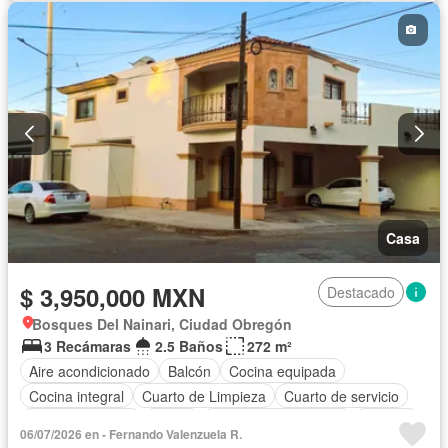
Casa
$ 3,950,000 MXN
Destacado
Bosques Del Nainari, Ciudad Obregón
3 Recámaras
2.5 Baños
272 m²
Aire acondicionado
Balcón
Cocina equipada
Cocina integral
Cuarto de Limpieza
Cuarto de servicio
Estacionamiento
Jardín
Recámara con closet
Terraza
06/07/2026 en - Fernando Valenzuela R.
Vista panorámica
Zonas verdes