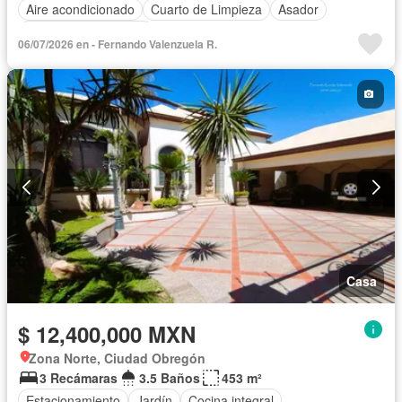
Aire acondicionado
Cuarto de Limpieza
Asador
Recámara con closet
06/07/2026 en - Fernando Valenzuela R.
Casa
$ 12,400,000 MXN
Zona Norte, Ciudad Obregón
3 Recámaras
3.5 Baños
453 m²
Estacionamiento
Jardín
Cocina integral