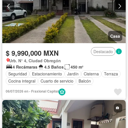
Casa
$ 9,990,000 MXN
Destacado
Urb. N° 4, Ciudad Obregón
4 Recámaras
4.5 Baños
450 m²
Seguridad
Estacionamiento
Jardín
Cisterna
Terraza
Cocina integral
Cuarto de servicio
Balcón
Cocina equipada
Sala polivalente
Bodega
06/07/2026 en - Fraxional Capital
Aire acondicionado
Electricidad
Agua
Cuarto de Limpieza
Despacho
Recámara con closet
Sin amueblar