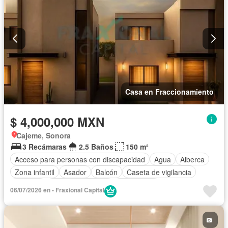
Casa en Fraccionamiento
$ 4,000,000 MXN
Cajeme, Sonora
3 Recámaras
2.5 Baños
150 m²
Acceso para personas con discapacidad
Agua
Alberca
Zona infantil
Asador
Balcón
Caseta de vigilancia
Cisterna
Cuarto de servicio
Electricidad
06/07/2026 en - Fraxional Capital
Estacionamiento
Jardín
Recámara con closet
Seguridad
Terraza
Vista panorámica
Wifi
Sin amueblar