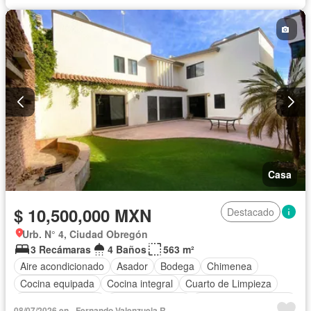
Casa
$ 10,500,000 MXN
Destacado
Urb. N° 4, Ciudad Obregón
3 Recámaras
4 Baños
563 m²
Aire acondicionado
Asador
Bodega
Chimenea
Cocina equipada
Cocina integral
Cuarto de Limpieza
Cuarto de servicio
Estacionamiento
Recámara con closet
08/07/2026 en - Fernando Valenzuela R.