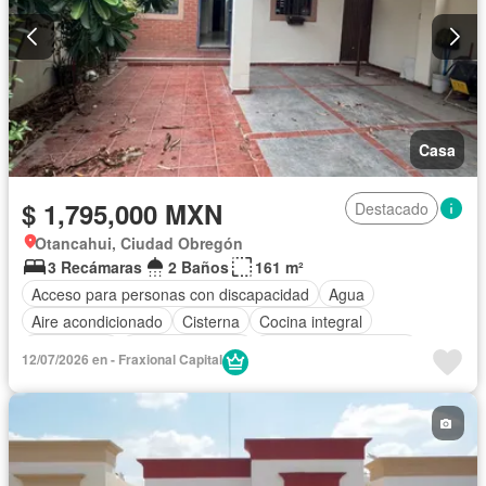
Casa
$ 1,795,000 MXN
Destacado
Otancahui, Ciudad Obregón
3 Recámaras
2 Baños
161 m²
Acceso para personas con discapacidad
Agua
Aire acondicionado
Cisterna
Cocina integral
Electricidad
Estacionamiento
Recámara con closet
12/07/2026 en - Fraxional Capital
Sin amueblar