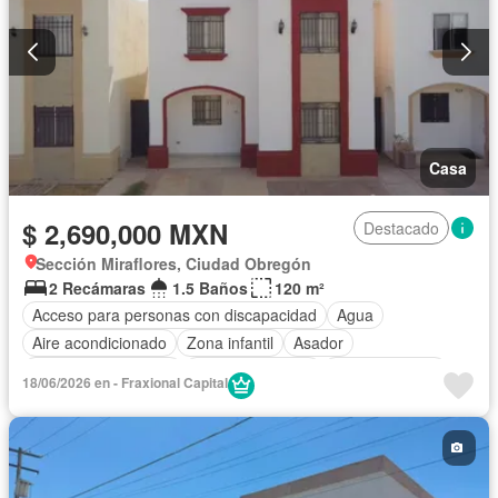
Casa
$ 2,690,000 MXN
Destacado
Sección Miraflores, Ciudad Obregón
2 Recámaras
1.5 Baños
120 m²
Acceso para personas con discapacidad
Agua
Aire acondicionado
Zona infantil
Asador
Caseta de vigilancia
Cocina equipada
Cocina integral
18/06/2026 en - Fraxional Capital
Electricidad
Estacionamiento
Recámara con closet
Seguridad
Zonas verdes