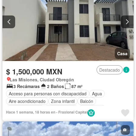
Casa
$ 1,500,000 MXN
Destacado
Las Misiones, Ciudad Obregón
3 Recámaras
2 Baños
87 m²
Acceso para personas con discapacidad
Agua
Aire acondicionado
Zona infantil
Balcón
Cocina equipada
Cocina integral
Electricidad
Hace 1 semana, 18 horas en - Fraxional Capital
Estacionamiento
Terraza
Zonas verdes