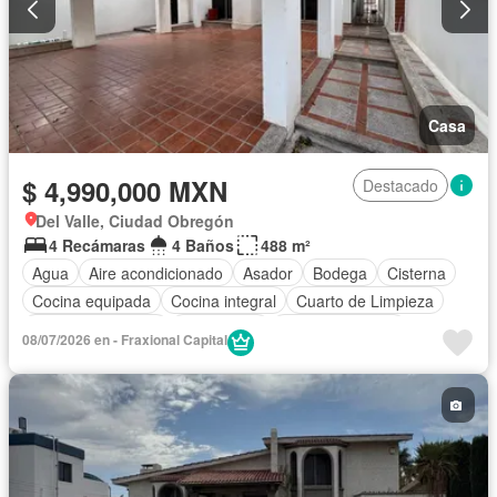
Casa
$ 4,990,000 MXN
Destacado
Del Valle, Ciudad Obregón
4 Recámaras
4 Baños
488 m²
Agua
Aire acondicionado
Asador
Bodega
Cisterna
Cocina equipada
Cocina integral
Cuarto de Limpieza
Cuarto de servicio
Electricidad
Estacionamiento
08/07/2026 en - Fraxional Capital
Recámara con closet
Vista panorámica
Zonas verdes
Sin amueblar