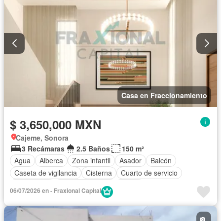
Casa en Fraccionamiento
$ 3,650,000 MXN
Cajeme, Sonora
3 Recámaras
2.5 Baños
150 m²
Agua
Alberca
Zona infantil
Asador
Balcón
Caseta de vigilancia
Cisterna
Cuarto de servicio
Electricidad
Estacionamiento
Jardín
06/07/2026 en - Fraxional Capital
Recámara con closet
Seguridad
Vista panorámica
Wifi
Zonas verdes
Sin amueblar