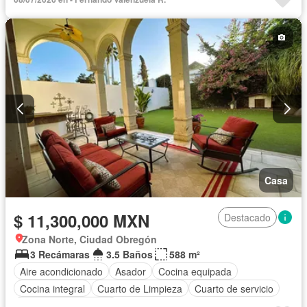
Sala polivalente
Terraza
Casa
$ 11,300,000 MXN
Destacado
Zona Norte, Ciudad Obregón
3 Recámaras
3.5 Baños
588 m²
Aire acondicionado
Asador
Cocina equipada
Cocina integral
Cuarto de Limpieza
Cuarto de servicio
Recámara con closet