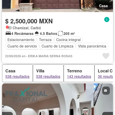
Casa
$ 2,500,000 MXN
El Chamizal, Carbó
4 Recámaras
4.5 Baños
205 m²
Estacionamiento
Terraza
Cocina integral
Cuarto de servicio
Cuarto de Limpieza
Vista panorámica
Recámara con closet
Sin amueblar
22/06/2026 en - ERIKA MARIA SERNA ROSAS
Casa
Villa
Terreno
Local Co
538 resultados
538 resultados
143 resultados
36 resulta