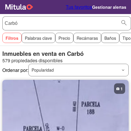
Tus favoritos
Gestionar alertas
Filtros
Palabras clave
Precio
Recámaras
Baños
Tipo
Inmuebles en venta en Carbó
579 propiedades disponibles
Ordenar por:
Popularidad
1