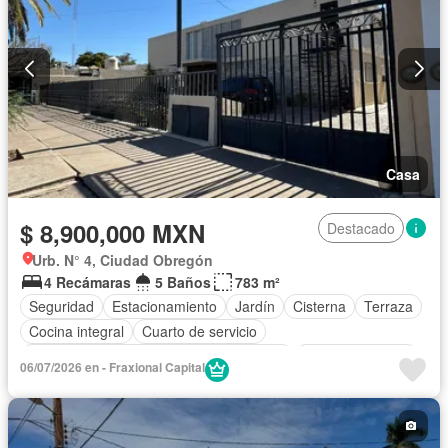
Casa
$ 8,900,000 MXN
Destacado
Urb. N° 4, Ciudad Obregón
4 Recámaras
5 Baños
783 m²
Seguridad
Estacionamiento
Jardín
Cisterna
Terraza
Cocina integral
Cuarto de servicio
Acceso para personas con discapacidad
Cocina equipada
06/07/2026 en - Fraxional Capital
Bodega
Aire acondicionado
Electricidad
Agua
Despacho
Recámara con closet