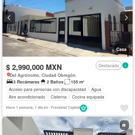
Casa
$ 2,990,000 MXN
Destacado
Del Agrónomo, Ciudad Obregón
3 Recámaras
2 Baños
155 m²
Acceso para personas con discapacidad
Agua
Aire acondicionado
Cisterna
Cocina equipada
Cocina integral
Electricidad
Estacionamiento
Hace 1 semana, 1 día en - Fraxional Capital
Recámara con closet
Televisión por cable