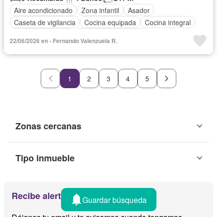
Aire acondicionado
Zona infantil
Asador
Caseta de vigilancia
Cocina equipada
Cocina integral
Cuarto de servicio
Recámara con closet
22/06/2026 en - Fernando Valenzuela R.
1
2
3
4
5
Zonas cercanas
Tipo inmueble
Recibe alertas por email
Guardar búsqueda