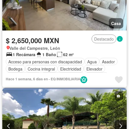
Casa
$ 2,650,000 MXN
Destacado
Valle del Campestre, León
1 Recámara
1 Baño
62 m²
Acceso para personas con discapacidad
Agua
Asador
Bodega
Cocina integral
Electricidad
Elevador
Estacionamiento
Recámara con closet
Seguridad
Hace 1 semana, 6 días en - EQ INMOBILIARIA
Terraza