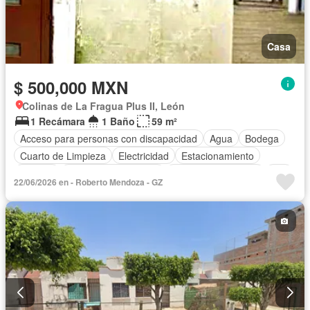
Casa
$ 500,000 MXN
Colinas de La Fragua Plus II, León
1 Recámara
1 Baño
59 m²
Acceso para personas con discapacidad
Agua
Bodega
Cuarto de Limpieza
Electricidad
Estacionamiento
Internet
Recámara con closet
Televisión por cable
Wifi
22/06/2026 en - Roberto Mendoza - GZ