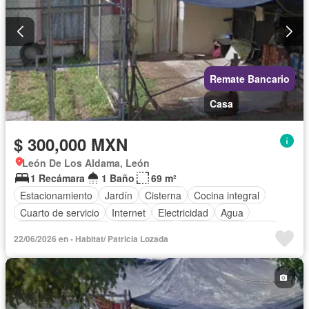
Remate Bancario
Casa
$ 300,000 MXN
León De Los Aldama, León
1 Recámara
1 Baño
69 m²
Estacionamiento
Jardín
Cisterna
Cocina integral
Cuarto de servicio
Internet
Electricidad
Agua
Televisión por cable
Gas natural
Recámara con closet
22/06/2026 en - Habitat/ Patricia Lozada
Wifi
Permite mascotas
Permite niños
Parcialmente amueblado