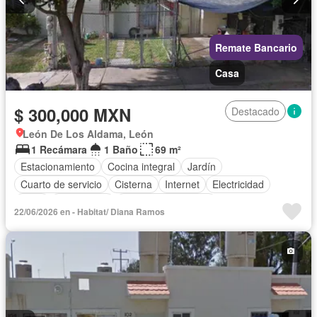
Remate Bancario
Casa
$ 300,000 MXN
Destacado
León De Los Aldama, León
1 Recámara
1 Baño
69 m²
Estacionamiento
Cocina integral
Jardín
Cuarto de servicio
Cisterna
Internet
Electricidad
Agua
Gas natural
Televisión por cable
22/06/2026 en - Habitat/ Diana Ramos
Recámara con closet
Wifi
Permite mascotas
Permite niños
Parcialmente amueblado