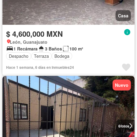
Casa
$ 4,600,000 MXN
León, Guanajuato
1 Recámara
3 Baños
100 m²
Despacho
Terraza
Bodega
Hace 1 semana, 6 días en Inmuebles24
Nuevo
6
fotos