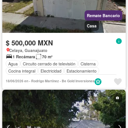
Remate Bancario
Casa
$ 500,000 MXN
Celaya, Guanajuato
1 Recámara
70 m²
Agua
Circuito cerrado de televisión
Cisterna
Cocina integral
Electricidad
Estacionamiento
Gas natural
Internet
Recámara con closet
Seguridad
18/06/2026 en - Rodrigo Martínez - Be Gold Inversiones
Televisión por cable
Wifi
Sin amueblar