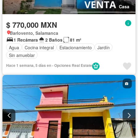
Casa
$ 770,000 MXN
Barlovento, Salamanca
1 Recámara
2 Baños
81 m²
Agua
Cocina integral
Estacionamiento
Jardín
Sin amueblar
Hace 1 semana, 5 días en - Opciones Real Estate