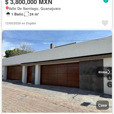
$ 3,800,000 MXN
Valle De Santiago, Guanajuato
1 Baño
24 m²
12/05/2026 en Doplim
6
fotos
Casa