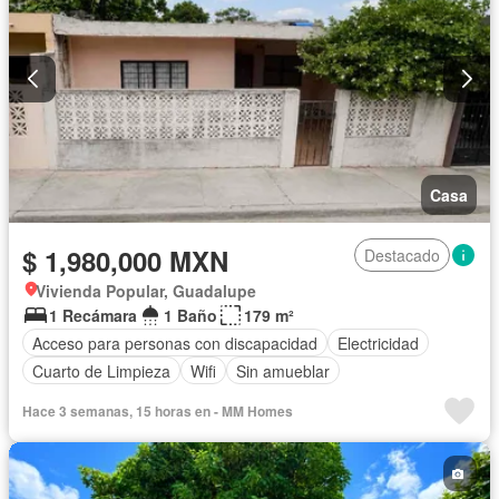
Casa
$ 1,980,000 MXN
Destacado
Vivienda Popular, Guadalupe
1 Recámara
1 Baño
179 m²
Acceso para personas con discapacidad
Electricidad
Cuarto de Limpieza
Wifi
Sin amueblar
Hace 3 semanas, 15 horas en - MM Homes