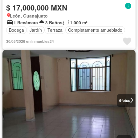
$ 17,000,000 MXN
León, Guanajuato
1 Recámara
3 Baños
1,000 m²
Bodega
Jardín
Terraza
Completamente amueblado
30/05/2026 en Inmuebles24
6
fotos