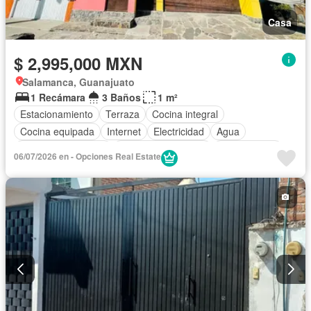
Casa
$ 2,995,000 MXN
Salamanca, Guanajuato
1 Recámara
3 Baños
1 m²
Estacionamiento
Terraza
Cocina integral
Cocina equipada
Internet
Electricidad
Agua
Cuarto de Limpieza
Televisión por cable
Sin amueblar
06/07/2026 en - Opciones Real Estate