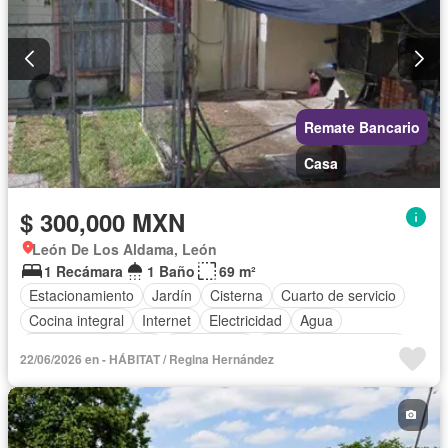
Remate Bancario
Casa
$ 300,000 MXN
León De Los Aldama, León
1 Recámara
1 Baño
69 m²
Estacionamiento
Jardín
Cisterna
Cuarto de servicio
Cocina integral
Internet
Electricidad
Agua
Televisión por cable
Gas natural
Recámara con closet
22/06/2026 en - HÁBITAT / Regina Hernández
Wifi
Permite niños
Permite mascotas
Parcialmente amueblado