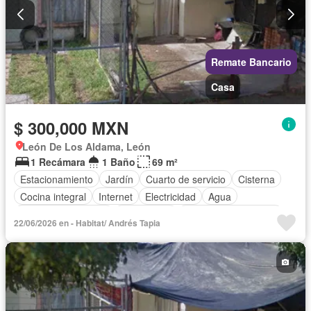
Remate Bancario
Casa
$ 300,000 MXN
León De Los Aldama, León
1 Recámara
1 Baño
69 m²
Estacionamiento
Jardín
Cuarto de servicio
Cisterna
Cocina integral
Internet
Electricidad
Agua
Televisión por cable
Gas natural
Recámara con closet
22/06/2026 en - Habitat/ Andrés Tapia
Wifi
Permite mascotas
Permite niños
Parcialmente amueblado