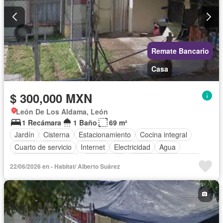
Remate Bancario
Casa
$ 300,000 MXN
León De Los Aldama, León
1 Recámara
1 Baño
69 m²
Jardín
Cisterna
Estacionamiento
Cocina integral
Cuarto de servicio
Internet
Electricidad
Agua
Televisión por cable
Gas natural
Recámara con closet
22/06/2026 en - Habitat/ Alberto Suárez
Wifi
Permite mascotas
Permite niños
Parcialmente amueblado