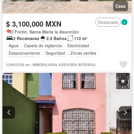
Casa
$ 3,100,000 MXN
Destacado
El Fortín, Santa María la Asunción
2 Recámaras
2.5 Baños
112 m²
Agua
Caseta de vigilancia
Electricidad
Estacionamiento
Seguridad
Zonas verdes
Sin amueblar
12/06/2026 en - INMOBILIARIA ASESORÍA INTEGRAL