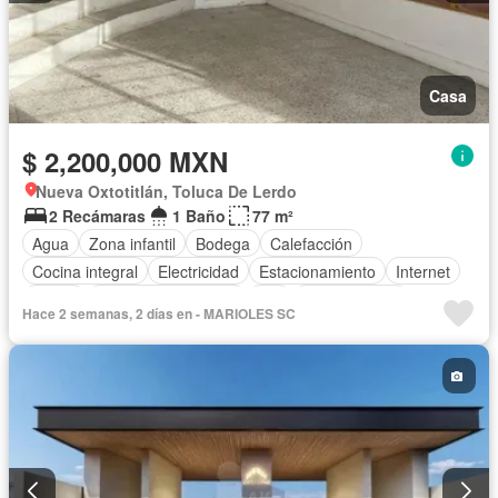
Casa
$ 2,200,000 MXN
Nueva Oxtotitlán, Toluca De Lerdo
2 Recámaras
1 Baño
77 m²
Agua
Zona infantil
Bodega
Calefacción
Cocina integral
Electricidad
Estacionamiento
Internet
Jardín
Televisión por cable
Wifi
Zonas verdes
Hace 2 semanas, 2 días en - MARIOLES SC
Sin amueblar