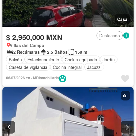
Casa
$ 2,950,000 MXN
Destacado
Villas del Campo
2 Recámaras
2.5 Baños
159 m²
Balcón
Estacionamiento
Cocina equipada
Jardín
Caseta de vigilancia
Cocina integral
Jacuzzi
Cancha de tenis
Permite mascotas
Sin amueblar
06/07/2026 en - MRInmobiliaria