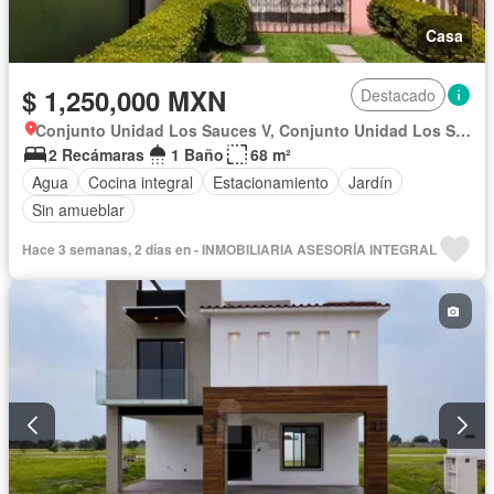
Casa
$ 1,250,000 MXN
Destacado
Conjunto Unidad Los Sauces V, Conjunto Unidad Los Sauces Iii
2 Recámaras
1 Baño
68 m²
Agua
Cocina integral
Estacionamiento
Jardín
Sin amueblar
Hace 3 semanas, 2 días en - INMOBILIARIA ASESORÍA INTEGRAL