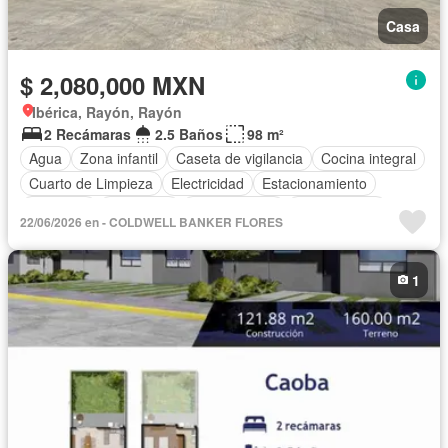
Casa
$ 2,080,000 MXN
Ibérica, Rayón, Rayón
2 Recámaras
2.5 Baños
98 m²
Agua
Zona infantil
Caseta de vigilancia
Cocina integral
Cuarto de Limpieza
Electricidad
Estacionamiento
Gimnasio
Seguridad
Zonas verdes
Sin amueblar
22/06/2026 en - COLDWELL BANKER FLORES
1