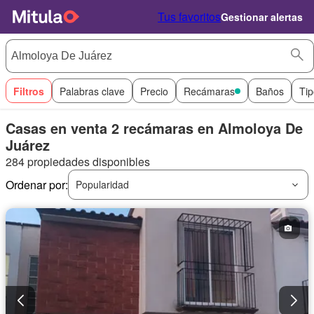
Tus favoritos
Gestionar alertas
Filtros
Palabras clave
Precio
Recámaras
Baños
Tip
Casas en venta 2 recámaras en Almoloya De
Juárez
284 propiedades disponibles
Ordenar por:
Popularidad