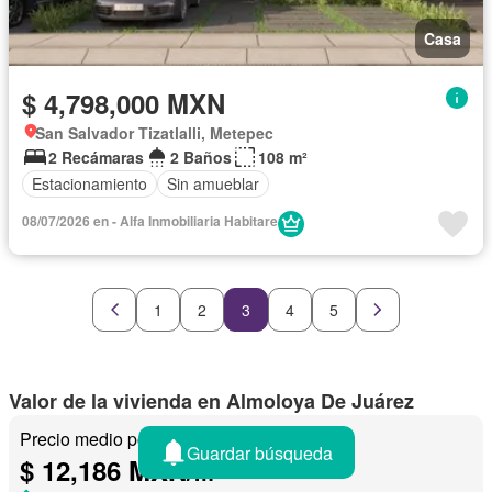
Casa
$ 4,798,000 MXN
San Salvador Tizatlalli, Metepec
2 Recámaras
2 Baños
108 m²
Estacionamiento
Sin amueblar
08/07/2026 en - Alfa Inmobiliaria Habitare
1
2
3
4
5
Valor de la vivienda en Almoloya De Juárez
Precio medio por m²
Guardar búsqueda
$ 12,186 MXN/
m²