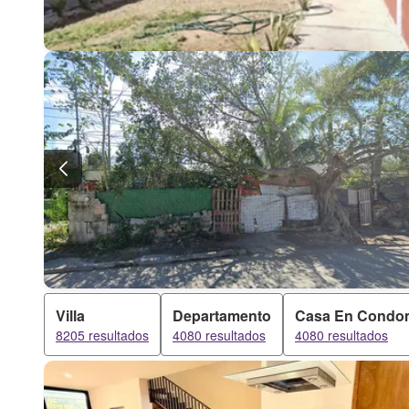
Villa
Departamento
Casa En Condo
8205 resultados
4080 resultados
4080 resultados