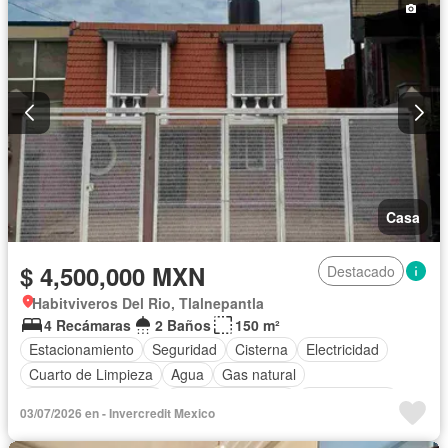
Casa
$ 4,500,000 MXN
Destacado
Habitviveros Del Rio, Tlalnepantla
4 Recámaras
2 Baños
150 m²
Estacionamiento
Seguridad
Cisterna
Electricidad
Cuarto de Limpieza
Agua
Gas natural
Caseta de vigilancia
Permite mascotas
Sin amueblar
03/07/2026 en - Invercredit Mexico