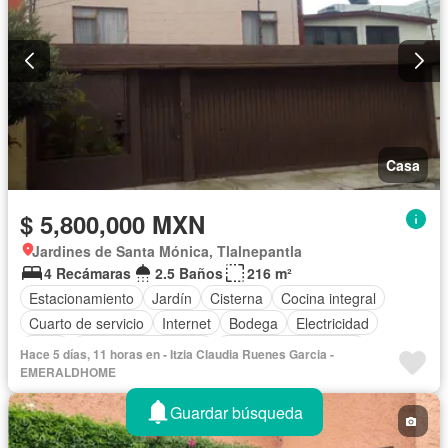
Casa
$ 5,800,000 MXN
Jardines de Santa Mónica, Tlalnepantla
4 Recámaras
2.5 Baños
216 m²
Estacionamiento
Jardín
Cisterna
Cocina integral
Cuarto de servicio
Internet
Bodega
Electricidad
Agua
Televisión por cable
Recámara con closet
Hace 5 días, 11 horas en - Itzia Claudia Ruenes Garcia -
Sin amueblar
EMERALDHOME
Guardar búsqueda