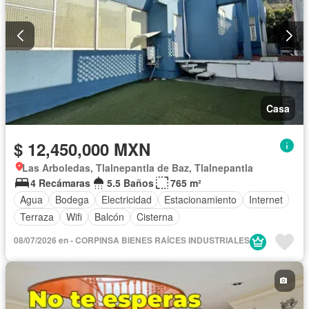
Casa
$ 12,450,000 MXN
Las Arboledas, Tlalnepantla de Baz, Tlalnepantla
4 Recámaras
5.5 Baños
765 m²
Agua
Bodega
Electricidad
Estacionamiento
Internet
Terraza
Wifi
Balcón
Cisterna
08/07/2026 en - CORPINSA BIENES RAÍCES INDUSTRIALES