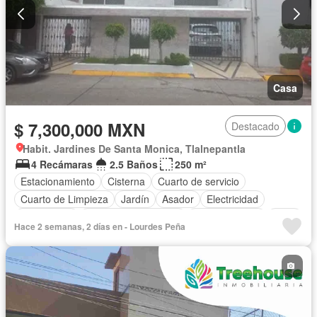
Casa
$ 7,300,000 MXN
Destacado
Habit. Jardines De Santa Monica, Tlalnepantla
4 Recámaras
2.5 Baños
250 m²
Estacionamiento
Cisterna
Cuarto de servicio
Cuarto de Limpieza
Jardín
Asador
Electricidad
Gas natural
Recámara con closet
Cocina integral
Agua
Hace 2 semanas, 2 días en - Lourdes Peña
Sin amueblar