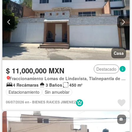
Vista panorámica
Wifi
Zonas verdes
Sin amueblar
Casa
$ 11,000,000 MXN
Destacado
Fraccionamiento Lomas de Lindavista, Tlalnepantla de Baz
4 Recámaras
3 Baños
450 m²
Estacionamiento
Sin amueblar
06/07/2026 en - BIENES RAICES JIMENEZ