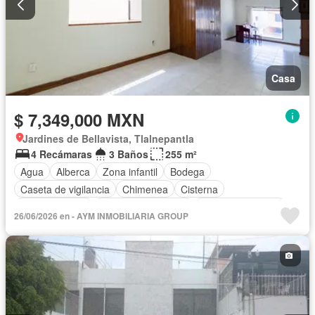
Casa
$ 7,349,000 MXN
Jardines de Bellavista, Tlalnepantla
4 Recámaras
3 Baños
255 m²
Agua
Alberca
Zona infantil
Bodega
Caseta de vigilancia
Chimenea
Cisterna
Cocina integral
Cuarto de Limpieza
Cuarto de servicio
26/06/2026 en - AYM INMOBILIARIA GROUP
Electricidad
Estacionamiento
Gimnasio
Internet
Jardín
Despacho
Recámara con closet
Sala polivalente
Seguridad
Televisión por cable
Vista panorámica
Wifi
Zonas verdes
Sin amueblar