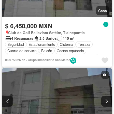
Casa
$ 6,450,000 MXN
Club de Golf Bellavista Satélte, Tlalnepantla
4 Recámaras
2.5 Baños
115 m²
Seguridad
Estacionamiento
Cisterna
Terraza
Cuarto de servicio
Balcón
Cocina equipada
Cuarto de Limpieza
Chimenea
Caseta de vigilancia
08/07/2026 en - Grupo Inmobiliario San Mateo
Permite mascotas
Permite niños
Sin amueblar