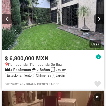
Casa
$ 6,800,000 MXN
Tlalnepantla, Tlalnepantla De Baz
4 Recámaras
2 Baños
270 m²
Estacionamiento
Chimenea
Jardín
06/07/2026 en - BRAUN BIENES RAICES