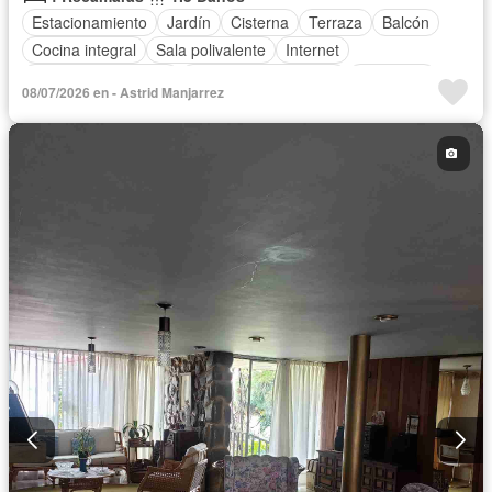
Estacionamiento
Jardín
Cisterna
Terraza
Balcón
Cocina integral
Sala polivalente
Internet
Televisión por cable
Recámara con closet
Despacho
08/07/2026 en - Astrid Manjarrez
Sin amueblar