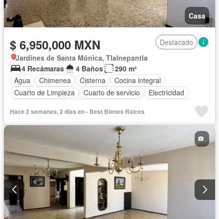
Casa
$ 6,950,000 MXN
Destacado
Jardines de Santa Mónica, Tlalnepantla
4 Recámaras
4 Baños
290 m²
Agua
Chimenea
Cisterna
Cocina integral
Cuarto de Limpieza
Cuarto de servicio
Electricidad
Estacionamiento
Recámara con closet
Sin amueblar
Hace 2 semanas, 2 días en - Best Bienes Raices