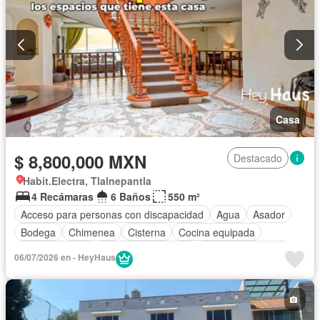
Casa
$ 8,800,000 MXN
Destacado
Habit.Electra, Tlalnepantla
4 Recámaras
6 Baños
550 m²
Acceso para personas con discapacidad
Agua
Asador
Bodega
Chimenea
Cisterna
Cocina equipada
Cocina integral
Cuarto de Limpieza
Cuarto de servicio
06/07/2026 en - HeyHaus
Electricidad
Estacionamiento
Gas natural
Internet
Jardín
Despacho
Recámara con closet
Azotea
Sala polivalente
Televisión por cable
Terraza