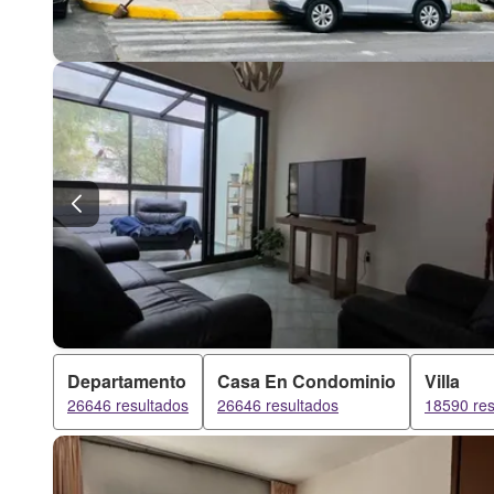
Departamento
Casa En Condominio
Villa
26646 resultados
26646 resultados
18590 res