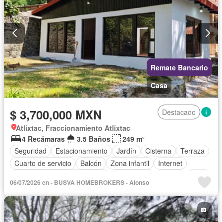
Sin amueblar
Remate Bancario
Casa
$ 3,700,000 MXN
Destacado
Atlixtac, Fraccionamiento Atlixtac
4 Recámaras
3.5 Baños
249 m²
Seguridad
Estacionamiento
Jardín
Cisterna
Terraza
Cuarto de servicio
Balcón
Zona infantil
Internet
Circuito cerrado de televisión
Electricidad
Azotea
Agua
06/07/2026 en - BUSVA HOMEBROKERS - Alonso
Cuarto de Limpieza
Gas natural
Asador
Chimenea
Bodega
Zonas verdes
Vista panorámica
Recámara con closet
Sin amueblar