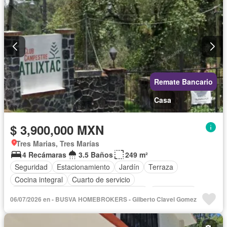
Terraza
Vista panorámica
Wifi
Zonas verdes
Sin amueblar
Remate Bancario
Casa
$ 3,900,000 MXN
Tres Marias, Tres Marías
4 Recámaras
3.5 Baños
249 m²
Seguridad
Estacionamiento
Jardín
Terraza
Cocina integral
Cuarto de servicio
Acceso para personas con discapacidad
Zona infantil
06/07/2026 en - BUSVA HOMEBROKERS - Gilberto Clavel Gomez
Sala polivalente
Internet
Electricidad
Agua
Cuarto de Limpieza
Televisión por cable
Gas natural