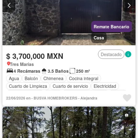
Remate Bancario
Casa
$ 3,700,000 MXN
Destacado
Tres Marías
4 Recámaras
3.5 Baños
250 m²
Agua
Balcón
Chimenea
Cocina integral
Cuarto de Limpieza
Cuarto de servicio
Electricidad
Estacionamiento
Jardín
Recámara con closet
Azotea
22/06/2026 en - BUSVA HOMEBROKERS - Alejandra
Sala polivalente
Terraza
Vista panorámica
Zonas verdes
Sin amueblar