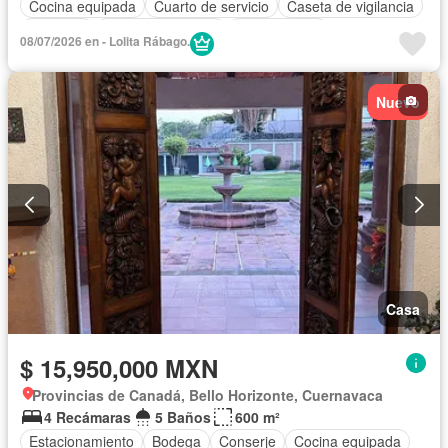
Cocina equipada
Cuarto de servicio
Caseta de vigilancia
Conserje
Permite mascotas
Sin amueblar
08/07/2026 en - Lolita Rábago.
Nuevo
Casa
$ 15,950,000 MXN
Provincias de Canadá, Bello Horizonte, Cuernavaca
4 Recámaras
5 Baños
600 m²
Estacionamiento
Bodega
Conserje
Cocina equipada