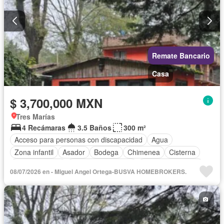
Remate Bancario
Casa
$ 3,700,000 MXN
Tres Marías
4 Recámaras
3.5 Baños
300 m²
Acceso para personas con discapacidad
Agua
Zona infantil
Asador
Bodega
Chimenea
Cisterna
Cocina integral
Cuarto de Limpieza
Cuarto de servicio
08/07/2026 en - Miguel Angel Ortega-BUSVA HOMEBROKERS.
Electricidad
Estacionamiento
Gas natural
Internet
Jacuzzi
Jardín
Recámara con closet
Seguridad
Televisión por cable
Terraza
Vista panorámica
Wifi
Zonas verdes
Sin amueblar