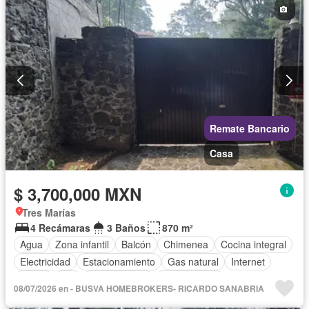
Remate Bancario
Casa
$ 3,700,000 MXN
Tres Marías
4 Recámaras
3 Baños
870 m²
Agua
Zona infantil
Balcón
Chimenea
Cocina integral
Electricidad
Estacionamiento
Gas natural
Internet
Jardín
Wifi
Zonas verdes
Sin amueblar
08/07/2026 en - BUSVA HOMEBROKERS- RICARDO SANABRIA