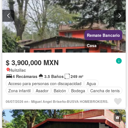
Remate Bancario
Casa
$ 3,900,000 MXN
Huitzilac
4 Recámaras
3.5 Baños
249 m²
Acceso para personas con discapacidad
Agua
Zona infantil
Asador
Balcón
Bodega
Cancha de tenis
Circuito cerrado de televisión
Cisterna
Cocina integral
06/07/2026 en - Miguel Angel Briseño-BUSVA HOMEBROKERS.
Cuarto de Limpieza
Cuarto de servicio
Electricidad
Estacionamiento
Gas natural
Internet
Jardín
Recámara con closet
Seguridad
Televisión por cable
Terraza
Vista panorámica
Wifi
Zonas verdes