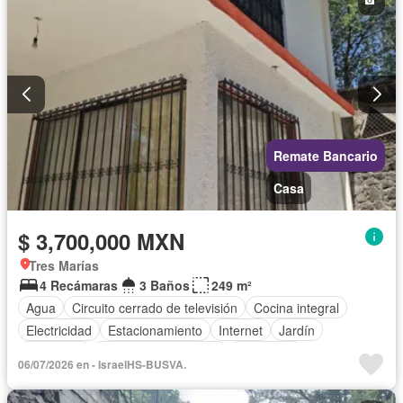
Asador
Chimenea
Bodega
Zonas verdes
Despacho
Vista panorámica
Recámara con closet
Sin amueblar
Remate Bancario
Casa
$ 3,700,000 MXN
Tres Marías
4 Recámaras
3 Baños
249 m²
Agua
Circuito cerrado de televisión
Cocina integral
Electricidad
Estacionamiento
Internet
Jardín
Despacho
Recámara con closet
Seguridad
06/07/2026 en - IsraelHS-BUSVA.
Televisión por cable
Vista panorámica
Wifi
Zonas verdes
Sin amueblar