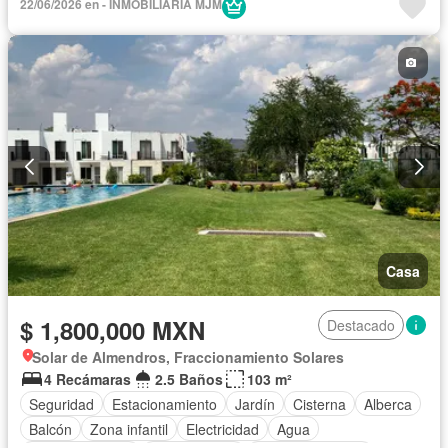
22/06/2026 en - INMOBILIARIA MJM
Aire acondicionado
Electricidad
Azotea
Jacuzzi
Agua
Televisión por cable
Despacho
Recámara con closet
Wifi
Permite mascotas
Permite niños
Sin amueblar
Casa
$ 1,800,000 MXN
Destacado
Solar de Almendros, Fraccionamiento Solares
4 Recámaras
2.5 Baños
103 m²
Seguridad
Estacionamiento
Jardín
Cisterna
Alberca
Balcón
Zona infantil
Electricidad
Agua