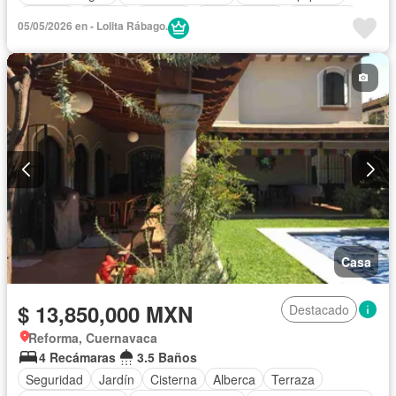
Internet
Jacuzzi
Bodega
Zonas verdes
Despacho
05/05/2026 en - Lolita Rábago.
Vista panorámica
Caseta de vigilancia
Conserje
Sin amueblar
Casa
$ 13,850,000 MXN
Destacado
Reforma, Cuernavaca
4 Recámaras
3.5 Baños
Seguridad
Jardín
Cisterna
Alberca
Terraza