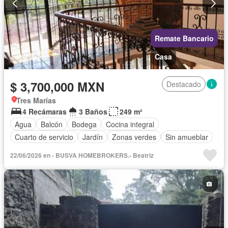
Remate Bancario
Casa
$ 3,700,000 MXN
Destacado
Tres Marías
4 Recámaras
3 Baños
249 m²
Agua
Balcón
Bodega
Cocina integral
Cuarto de servicio
Jardín
Zonas verdes
Sin amueblar
22/06/2026 en - BUSVA HOMEBROKERS.- Beatriz