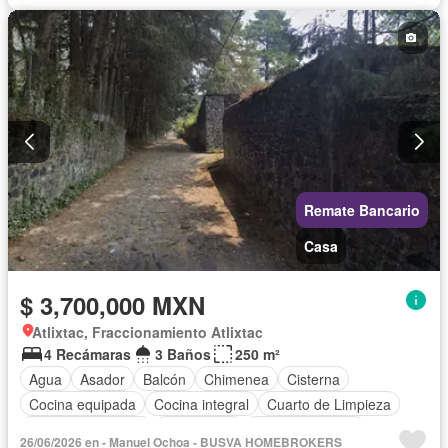
Despacho
Recámara con closet
Sala polivalente
Televisión por cable
Terraza
Vista panorámica
Wifi
Zonas verdes
Sin amueblar
Remate Bancario
Casa
$ 3,700,000 MXN
Atlixtac, Fraccionamiento Atlixtac
4 Recámaras
3 Baños
250 m²
Agua
Asador
Balcón
Chimenea
Cisterna
Cocina equipada
Cocina integral
Cuarto de Limpieza
Cuarto de servicio
Electricidad
Estacionamiento
26/06/2026 en - Manuel Ochoa - BUSVA HOMEBROKERS