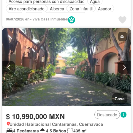
Acceso para personas con discapacidad
Agua
Aire acondicionado
Alberca
Zona infantil
Asador
Balcón
Bodega
Caseta de vigilancia
06/07/2026 en - Viva Casa Inmuebles
Circuito cerrado de televisión
Cisterna
Cocina equipada
Cocina integral
Cuarto de servicio
Electricidad
Estacionamiento
Internet
Jacuzzi
Jardín
Recámara con closet
Seguridad
Televisión por cable
Terraza
Wifi
Zonas verdes
Sin amueblar
Casa
$ 10,990,000 MXN
Destacado
Unidad Habitacional Cantarranas, Cuernavaca
4 Recámaras
4.5 Baños
435 m²