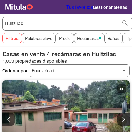
Tus favoritos
Gestionar alertas
Filtros
Palabras clave
Precio
Recámaras
Baños
Tip
Casas en venta 4 recámaras en Huitzilac
1,833 propiedades disponibles
Ordenar por:
Popularidad