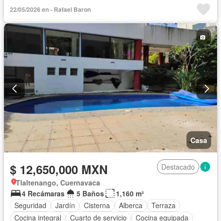
Cancha de tenis
Zonas verdes
Vista panorámica
22/05/2026 en - Rafael Baron
Caseta de vigilancia
Sin amueblar
Casa
$ 12,650,000 MXN
Destacado
Tlaltenango, Cuernavaca
4 Recámaras
5 Baños
1,160 m²
Seguridad
Jardín
Cisterna
Alberca
Terraza
Cocina integral
Cuarto de servicio
Cocina equipada