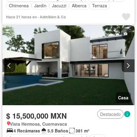
Chimenea
Jardín
Jacuzzi
Alberca
Terraza
Hace 21 horas en - Admibien & Co
Casa
$ 15,500,000 MXN
Destacado
Vista Hermosa, Cuernavaca
4 Recámaras
5.5 Baños
381 m²