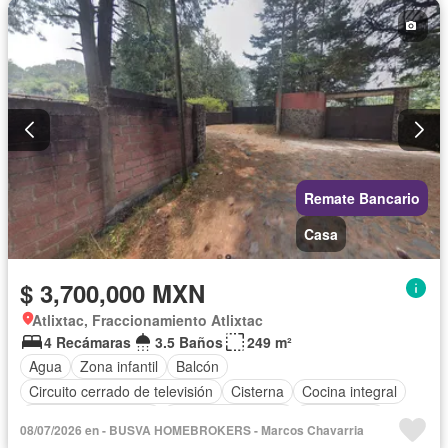
Remate Bancario
Casa
$ 3,700,000 MXN
Atlixtac, Fraccionamiento Atlixtac
4 Recámaras
3.5 Baños
249 m²
Agua
Zona infantil
Balcón
Circuito cerrado de televisión
Cisterna
Cocina integral
Cuarto de Limpieza
Cuarto de servicio
Electricidad
08/07/2026 en - BUSVA HOMEBROKERS - Marcos Chavarria
Estacionamiento
Gas natural
Internet
Jardín