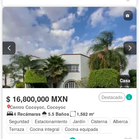
Internet
Jardín
Recámara con closet
Seguridad
Televisión por cable
Vista panorámica
Wifi
Zonas verdes
Sin amueblar
Casa
$ 16,800,000 MXN
Destacado
Centro Cocoyoc, Cocoyoc
4 Recámaras
5.5 Baños
1,582 m²
Seguridad
Estacionamiento
Jardín
Cisterna
Alberca
Terraza
Cocina integral
Cocina equipada
Sala polivalente
Internet
Zona infantil
Bodega