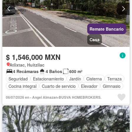
Remate Bancario
Casa
$ 1,546,000 MXN
Atlixtac, Huitzilac
4 Recámaras
4 Baños
600 m²
Seguridad
Estacionamiento
Jardín
Cisterna
Terraza
Cocina integral
Cuarto de servicio
Elevador
Gimnasio
Balcón
Acceso para personas con discapacidad
06/07/2026 en - Angel Almazan-BUSVA HOMEBROKERS.
Cocina equipada
Zona infantil
Sala polivalente
Internet
Bodega
Aire acondicionado
Azotea
Jacuzzi
Agua
Cuarto de Limpieza
Calefacción
Gas natural
Asador
Chimenea
Zonas verdes
Despacho
Vista panorámica
Recámara con closet
Caseta de vigilancia
Sin amueblar