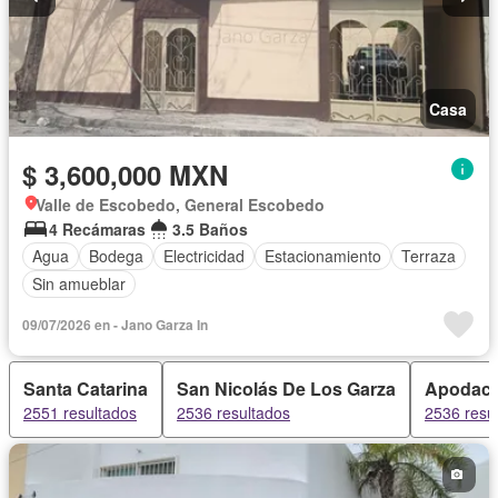
Casa
$ 3,600,000 MXN
Valle de Escobedo, General Escobedo
4 Recámaras
3.5 Baños
Agua
Bodega
Electricidad
Estacionamiento
Terraza
Sin amueblar
09/07/2026 en - Jano Garza In
Santa Catarina
San Nicolás De Los Garza
Apodac
2551 resultados
2536 resultados
2536 resu