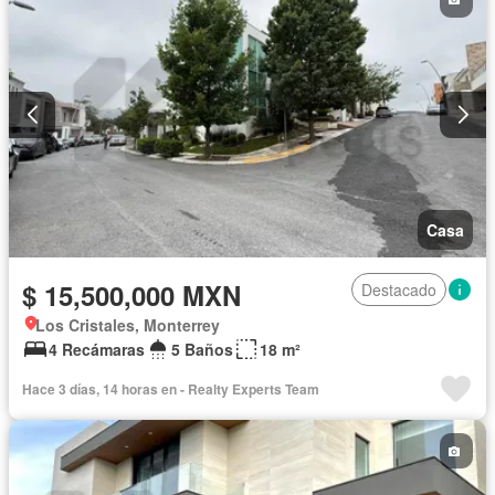
Estacionamiento
Gas natural
Jacuzzi
Jardín
Despacho
Seguridad
Terraza
Vista panorámica
Zonas verdes
Casa
$ 15,500,000 MXN
Destacado
Los Cristales, Monterrey
4 Recámaras
5 Baños
18 m²
Hace 3 días, 14 horas en - Realty Experts Team