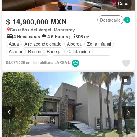
Casa
$ 14,900,000 MXN
Destacado
Castaños del Vergel, Monterrey
4 Recámaras
4.5 Baños
306 m²
Agua
Aire acondicionado
Alberca
Zona infantil
Asador
Balcón
Bodega
Calefacción
Caseta de vigilancia
Circuito cerrado de televisión
08/07/2026 en - Inmobiliaria LARSA br
Cocina equipada
Cuarto de servicio
Estacionamiento
Gas natural
Internet
Jardín
Seguridad
Terraza
Wifi
Zonas verdes