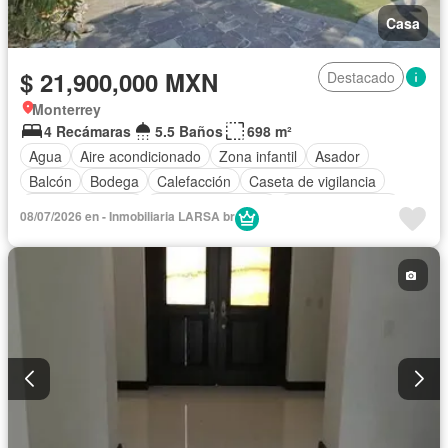
Casa
$ 21,900,000 MXN
Destacado
Monterrey
4 Recámaras
5.5 Baños
698 m²
Agua
Aire acondicionado
Zona infantil
Asador
Balcón
Bodega
Calefacción
Caseta de vigilancia
Cocina equipada
Cuarto de servicio
Estacionamiento
08/07/2026 en - Inmobiliaria LARSA br
Internet
Jardín