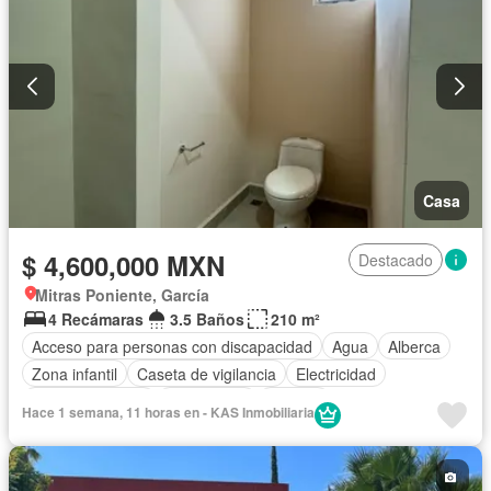
Casa
$ 4,600,000 MXN
Destacado
Mitras Poniente, García
4 Recámaras
3.5 Baños
210 m²
Acceso para personas con discapacidad
Agua
Alberca
Zona infantil
Caseta de vigilancia
Electricidad
Estacionamiento
Gas natural
Internet
Hace 1 semana, 11 horas en - KAS Inmobiliaria
Vista panorámica
Wifi
Sin amueblar