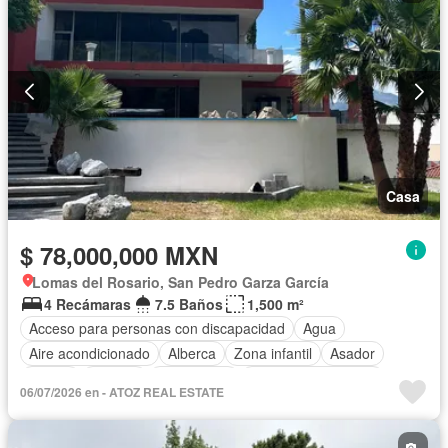
Casa
$ 78,000,000 MXN
Lomas del Rosario, San Pedro Garza García
4 Recámaras
7.5 Baños
1,500 m²
Acceso para personas con discapacidad
Agua
Aire acondicionado
Alberca
Zona infantil
Asador
Balcón
Bodega
Calefacción
Caseta de vigilancia
06/07/2026 en - ATOZ REAL ESTATE
Circuito cerrado de televisión
Chimenea
Cisterna
Cocina integral
Cuarto de servicio
Electricidad