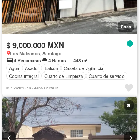
Casa
$ 9,000,000 MXN
Los Maleanos, Santiago
4 Recámaras
4 Baños
448 m²
Agua
Asador
Balcón
Caseta de vigilancia
Cocina integral
Cuarto de Limpieza
Cuarto de servicio
Electricidad
Estacionamiento
Gas natural
Jardín
09/07/2026 en - Jano Garza In
Azotea
Seguridad
Terraza
Vista panorámica
Parcialmente amueblado