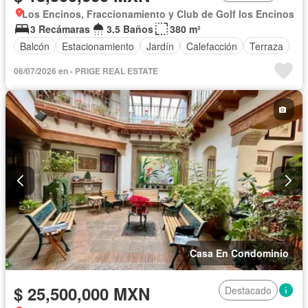
Los Encinos, Fraccionamiento y Club de Golf los Encinos
3 Recámaras
3.5 Baños
380 m²
Balcón
Estacionamiento
Jardín
Calefacción
Terraza
06/07/2026 en - PRIGE REAL ESTATE
Casa En Condominio
$ 25,500,000 MXN
Destacado