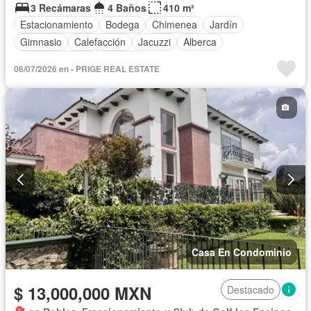
3 Recámaras
4 Baños
410 m²
Estacionamiento
Bodega
Chimenea
Jardín
Gimnasio
Calefacción
Jacuzzi
Alberca
Cancha de tenis
Terraza
06/07/2026 en - PRIGE REAL ESTATE
Casa En Condominio
$ 13,000,000 MXN
Destacado