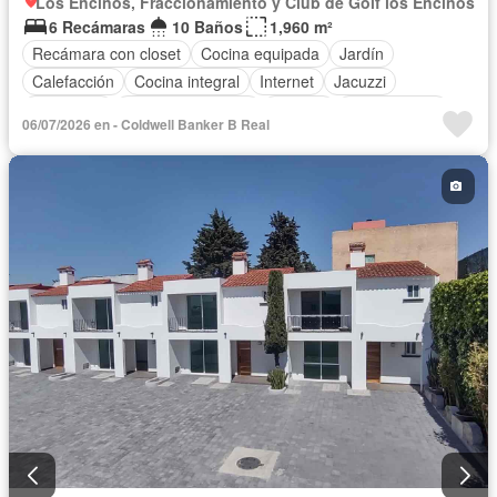
Los Encinos, Fraccionamiento y Club de Golf los Encinos
6 Recámaras
10 Baños
1,960 m²
Recámara con closet
Cocina equipada
Jardín
Calefacción
Cocina integral
Internet
Jacuzzi
Seguridad
Cuarto de servicio
Terraza
Sin amueblar
06/07/2026 en - Coldwell Banker B Real