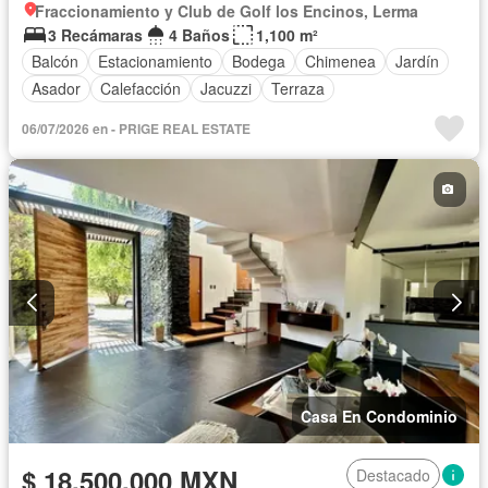
Fraccionamiento y Club de Golf los Encinos, Lerma
3 Recámaras
4 Baños
1,100 m²
Balcón
Estacionamiento
Bodega
Chimenea
Jardín
Asador
Calefacción
Jacuzzi
Terraza
06/07/2026 en - PRIGE REAL ESTATE
Casa En Condominio
$ 18,500,000 MXN
Destacado