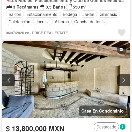
Los Robles, Fraccionamiento y Club de Golf los Encinos
3 Recámaras
3.5 Baños
550 m²
Balcón
Estacionamiento
Bodega
Jardín
Gimnasio
Calefacción
Jacuzzi
Alberca
Cancha de tenis
Terraza
06/07/2026 en - PRIGE REAL ESTATE
Casa En Condominio
$ 13,800,000 MXN
Destacado