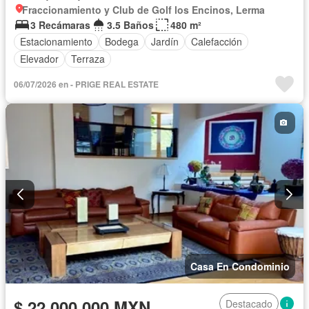
Fraccionamiento y Club de Golf los Encinos, Lerma
3 Recámaras
3.5 Baños
480 m²
Estacionamiento
Bodega
Jardín
Calefacción
Elevador
Terraza
06/07/2026 en - PRIGE REAL ESTATE
Casa En Condominio
$ 22,000,000 MXN
Destacado