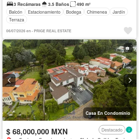
3 Recámaras
3.5 Baños
490 m²
Balcón
Estacionamiento
Bodega
Chimenea
Jardín
Terraza
06/07/2026 en - PRIGE REAL ESTATE
Casa En Condominio
$ 68,000,000 MXN
Destacado