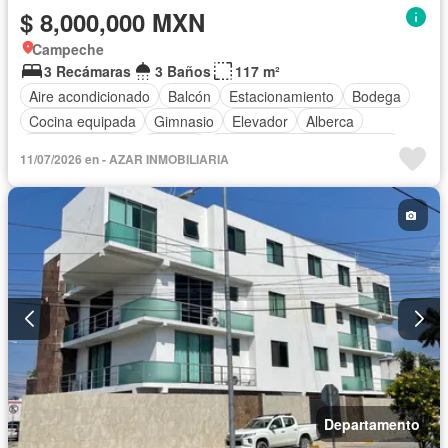
$ 8,000,000 MXN
Campeche
3 Recámaras
3 Baños
117 m²
Aire acondicionado
Balcón
Estacionamiento
Bodega
Cocina equipada
Gimnasio
Elevador
Alberca
Cancha de tenis
Terraza
Completamente amueblado
11/07/2026 en - AZAR INMOBILIARIA
Departamento