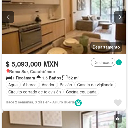
Departamento
$ 5,093,000 MXN
Destacado
Roma Sur, Cuauhtémoc
1 Recámara
1.5 Baños
52 m²
Agua
Alberca
Asador
Balcón
Caseta de vigilancia
Circuito cerrado de televisión
Cocina equipada
Cocina integral
Cuarto de Limpieza
Elevador
Hace 2 semanas, 3 días en - Arturo Huerta
Estacionamiento
Gimnasio
Jacuzzi
Jardín
Recámara con closet
Azotea
Sala polivalente
Seguridad
Terraza
Vista panorámica
Zonas verdes
Sin amueblar