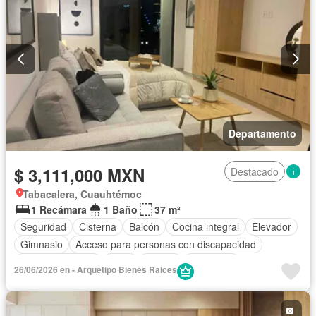
Departamento
$ 3,111,000 MXN
Destacado
Tabacalera, Cuauhtémoc
1 Recámara
1 Baño
37 m²
Seguridad
Cisterna
Balcón
Cocina integral
Elevador
Gimnasio
Acceso para personas con discapacidad
Cocina equipada
Agua
Asador
Despacho
26/06/2026 en - Arquetipo Bienes Raices
Vista panorámica
Recámara con closet
Caseta de vigilancia
Permite mascotas
Permite niños