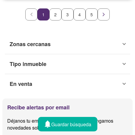
1
2
3
4
5
Zonas cercanas
Tipo inmueble
En venta
Recibe alertas por email
Déjanos tu email y te avisamos cuando tengamos
Guardar búsqueda
novedades sobre