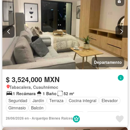
Departamento
$ 3,524,000 MXN
Tabacalera, Cuauhtémoc
1 Recámara
1 Baño
52 m²
Seguridad
Jardín
Terraza
Cocina integral
Elevador
Gimnasio
Balcón
Acceso para personas con discapacidad
Cocina equipada
26/06/2026 en - Arquetipo Bienes Raices
Electricidad
Azotea
Asador
Despacho
Vista panorámica
Recámara con closet