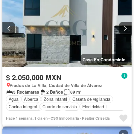
Casa En Condominio
$ 2,050,000 MXN
Prados de La Villa, Ciudad de Villa de Álvarez
3 Recámaras
2 Baños
89 m²
Agua
Alberca
Zona infantil
Caseta de vigilancia
Cocina integral
Cuarto de servicio
Electricidad
Estacionamiento
Internet
Jardín
Recámara con closet
Hace 1 semana, 1 día en - CSG Inmobiliaria - Realtor Criselda
Seguridad
Terraza