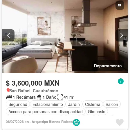
Caseta de vigilancia
Permite mascotas
Permite niños
Departamento
$ 3,600,000 MXN
San Rafael, Cuauhtémoc
1 Recámara
1 Baño
41 m²
Seguridad
Estacionamiento
Jardín
Cisterna
Balcón
Acceso para personas con discapacidad
Gimnasio
Elevador
Cocina equipada
Azotea
Agua
Asador
06/07/2026 en - Arquetipo Bienes Raices
Zonas verdes
Vista panorámica
Recámara con closet