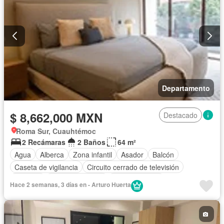
Departamento
$ 8,662,000 MXN
Destacado
Roma Sur, Cuauhtémoc
2 Recámaras
2 Baños
64 m²
Agua
Alberca
Zona infantil
Asador
Balcón
Caseta de vigilancia
Circuito cerrado de televisión
Cisterna
Cocina equipada
Cocina integral
Hace 2 semanas, 3 días en - Arturo Huerta
Cuarto de Limpieza
Elevador
Estacionamiento
Gimnasio
Jacuzzi
Recámara con closet
Azotea
Seguridad
Terraza
Vista panorámica
Sin amueblar