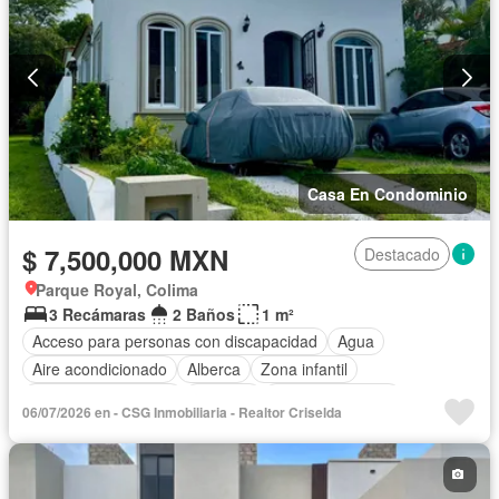
Casa En Condominio
$ 7,500,000 MXN
Destacado
Parque Royal, Colima
3 Recámaras
2 Baños
1 m²
Acceso para personas con discapacidad
Agua
Aire acondicionado
Alberca
Zona infantil
Caseta de vigilancia
Cisterna
Cocina equipada
06/07/2026 en - CSG Inmobiliaria - Realtor Criselda
Cuarto de Limpieza
Electricidad
Estacionamiento
Internet
Jardín
Recámara con closet
Terraza
Wifi
Zonas verdes
Sin amueblar