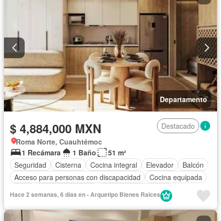
Departamento
$ 4,884,000 MXN
Destacado
Roma Norte, Cuauhtémoc
1 Recámara
1 Baño
51 m²
Seguridad
Cisterna
Cocina integral
Elevador
Balcón
Acceso para personas con discapacidad
Cocina equipada
Agua
Vista panorámica
Recámara con closet
Hace 2 semanas, 6 días en - Arquetipo Bienes Raices
Caseta de vigilancia
Permite mascotas
Permite niños