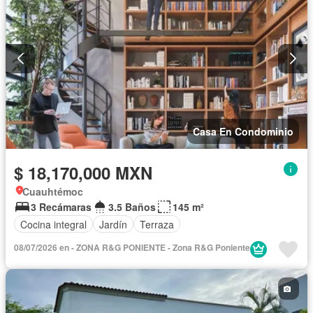
Completamente amueblado
Casa En Condominio
$ 18,170,000 MXN
Cuauhtémoc
3 Recámaras
3.5 Baños
145 m²
Cocina integral
Jardín
Terraza
08/07/2026 en - ZONA R&G PONIENTE - Zona R&G Poniente