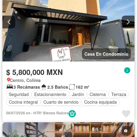
Completamente amueblado
Casa En Condominio
$ 5,800,000 MXN
Centro, Colima
3 Recámaras
2.5 Baños
162 m²
Seguridad
Estacionamiento
Jardín
Cisterna
Terraza
Cocina integral
Cuarto de servicio
Cocina equipada
Internet
Electricidad
Aire acondicionado
Jacuzzi
06/07/2026 en - HTR² Bienes Raíces
Agua
Cuarto de Limpieza
Televisión por cable
Zonas verdes
Caseta de vigilancia
Recámara con closet
Despacho
Wifi
Permite niños
Permite mascotas