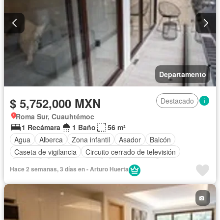
Departamento
$ 5,752,000 MXN
Destacado
Roma Sur, Cuauhtémoc
1 Recámara
1 Baño
56 m²
Agua
Alberca
Zona infantil
Asador
Balcón
Caseta de vigilancia
Circuito cerrado de televisión
Cisterna
Cocina equipada
Cocina integral
Hace 2 semanas, 3 días en - Arturo Huerta
Cuarto de Limpieza
Elevador
Estacionamiento
Gimnasio
Jacuzzi
Recámara con closet
Azotea
Seguridad
Vista panorámica
Sin amueblar