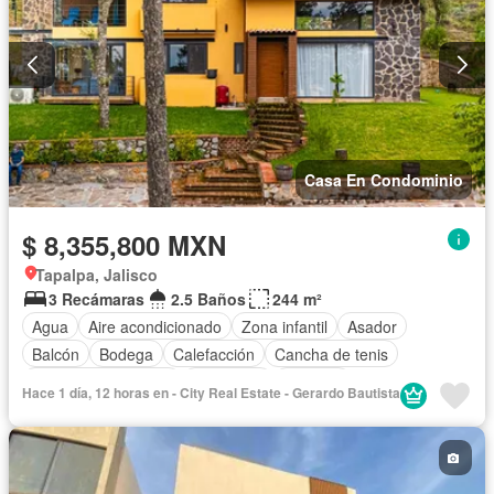
Casa En Condominio
$ 8,355,800 MXN
Tapalpa, Jalisco
3 Recámaras
2.5 Baños
244 m²
Agua
Aire acondicionado
Zona infantil
Asador
Balcón
Bodega
Calefacción
Cancha de tenis
Caseta de vigilancia
Chimenea
Cisterna
Hace 1 día, 12 horas en - City Real Estate - Gerardo Bautista
Cocina equipada
Cocina integral
Cuarto de servicio
Electricidad
Estacionamiento
Gas natural
Internet
Jacuzzi
Jardín
Recámara con closet
Seguridad
Terraza
Vista panorámica
Wifi
Zonas verdes