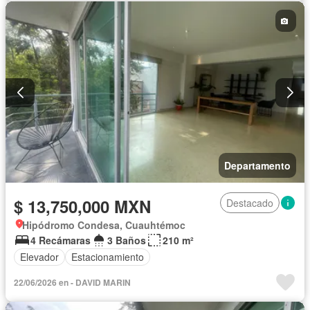
Caseta de vigilancia
Permite mascotas
Permite niños
Departamento
$ 13,750,000 MXN
Destacado
Hipódromo Condesa, Cuauhtémoc
4 Recámaras
3 Baños
210 m²
Elevador
Estacionamiento
22/06/2026 en - DAVID MARIN