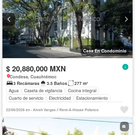
Casa En Condominio
$ 20,880,000 MXN
Condesa, Cuauhtémoc
3 Recámaras
3.5 Baños
277 m²
Agua
Caseta de vigilancia
Cocina integral
Cuarto de servicio
Electricidad
Estacionamiento
Gas natural
Recámara con closet
Seguridad
Terraza
22/06/2026 en - Aiveh Vargas // Rent-A-House Polanco
Sin amueblar