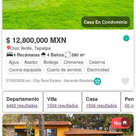
Casa En Condominio
$ 12,800,000 MXN
Cruz Verde, Tapalpa
4 Recámaras
4 Baños
380 m²
Agua
Asador
Bodega
Chimenea
Cisterna
Cocina equipada
Cuarto de servicio
Electricidad
Internet
Jardín
Recámara con closet
Terraza
27/05/2026 en - City Real Estate - Gerardo Bautista
Vista panorámica
Wifi
Zonas verdes
Sin amueblar
Departamento
Villa
Casa
Pent
4492 resultados
1506 resultados
1506 resultados
56 re
Nuevo