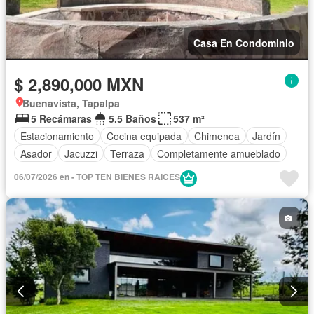
Casa En Condominio
$ 2,890,000 MXN
Buenavista, Tapalpa
5 Recámaras
5.5 Baños
537 m²
Estacionamiento
Cocina equipada
Chimenea
Jardín
Asador
Jacuzzi
Terraza
Completamente amueblado
06/07/2026 en - TOP TEN BIENES RAICES