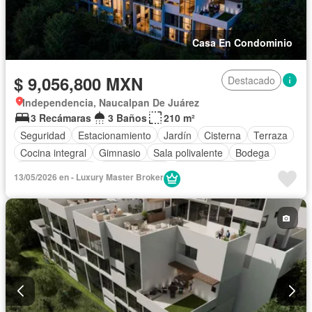
Casa En Condominio
$ 9,056,800 MXN
Destacado
Independencia, Naucalpan De Juárez
3 Recámaras
3 Baños
210 m²
Seguridad
Estacionamiento
Jardín
Cisterna
Terraza
Cocina integral
Gimnasio
Sala polivalente
Bodega
Cancha de tenis
Zonas verdes
Vista panorámica
13/05/2026 en - Luxury Master Broker
Recámara con closet
Caseta de vigilancia
Permite mascotas
Sin amueblar