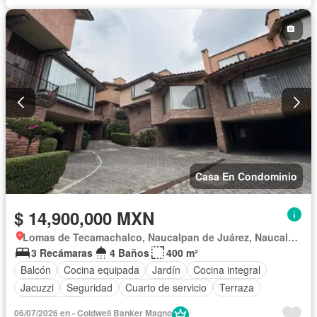
Casa En Condominio
$ 14,900,000 MXN
Lomas de Tecamachalco, Naucalpan de Juárez, Naucalpan de Juárez
3 Recámaras
4 Baños
400 m²
Balcón
Cocina equipada
Jardín
Cocina integral
Jacuzzi
Seguridad
Cuarto de servicio
Terraza
Sin amueblar
06/07/2026 en - Coldwell Banker Magno