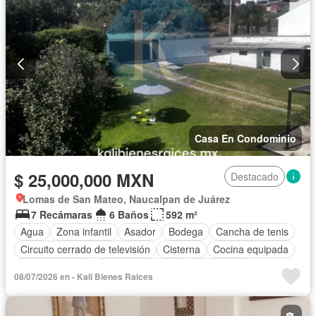
Casa En Condominio
$ 25,000,000 MXN
Destacado
Lomas de San Mateo, Naucalpan de Juárez
7 Recámaras
6 Baños
592 m²
Agua
Zona infantil
Asador
Bodega
Cancha de tenis
Circuito cerrado de televisión
Cisterna
Cocina equipada
Cocina integral
Cuarto de servicio
Electricidad
08/07/2026 en - Kali Bienes Raices
Estacionamiento
Gas natural
Jacuzzi
Recámara con closet
Vista panorámica