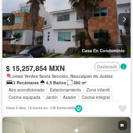
Casa En Condominio
$ 15,257,854 MXN
Destacado
Lomas Verdes Sexta Sección, Naucalpan de Juárez
3 Recámaras
4.5 Baños
380 m²
Aire acondicionado
Estacionamiento
Zona infantil
Cocina equipada
Jardín
Asador
Cocina integral
Jacuzzi
Seguridad
Cuarto de servicio
Sin amueblar
Hace 4 días, 13 horas en - CB Esmeralda