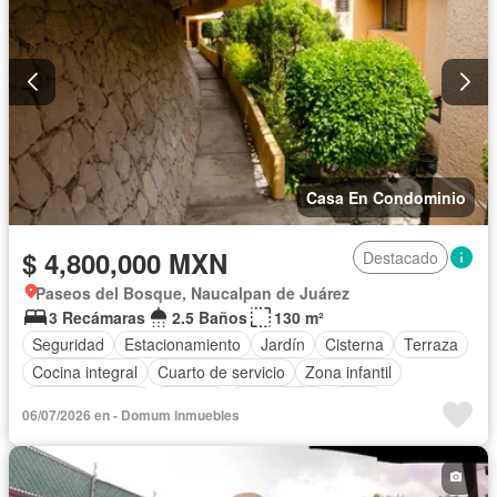
Casa En Condominio
$ 4,800,000 MXN
Destacado
Paseos del Bosque, Naucalpan de Juárez
3 Recámaras
2.5 Baños
130 m²
Seguridad
Estacionamiento
Jardín
Cisterna
Terraza
Cocina integral
Cuarto de servicio
Zona infantil
Sala polivalente
Internet
Electricidad
Agua
06/07/2026 en - Domum inmuebles
Televisión por cable
Chimenea
Vista panorámica
Recámara con closet
Caseta de vigilancia
Conserje
Sin amueblar