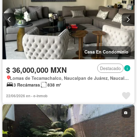
Casa En Condominio
$ 36,000,000 MXN
Destacado
Lomas de Tecamachalco, Naucalpan de Juárez, Naucalpan de Juárez
3 Recámaras
838 m²
22/06/2026 en - e-inmob