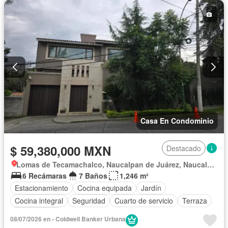
Casa En Condominio
$ 59,380,000 MXN
Destacado
Lomas de Tecamachalco, Naucalpan de Juárez, Naucalpan de Juárez
6 Recámaras
7 Baños
1,246 m²
Estacionamiento
Cocina equipada
Jardín
Cocina integral
Seguridad
Cuarto de servicio
Terraza
Sin amueblar
08/07/2026 en - Coldwell Banker Urbana