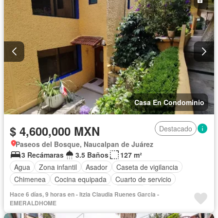
Casa En Condominio
$ 4,600,000 MXN
Destacado
Paseos del Bosque, Naucalpan de Juárez
3 Recámaras
3.5 Baños
127 m²
Agua
Zona infantil
Asador
Caseta de vigilancia
Chimenea
Cocina equipada
Cuarto de servicio
Electricidad
Estacionamiento
Internet
Jardín
Hace 6 días, 9 horas en - Itzia Claudia Ruenes Garcia -
Recámara con closet
Sala polivalente
Seguridad
EMERALDHOME
Terraza
Vista panorámica
Wifi
Zonas verdes