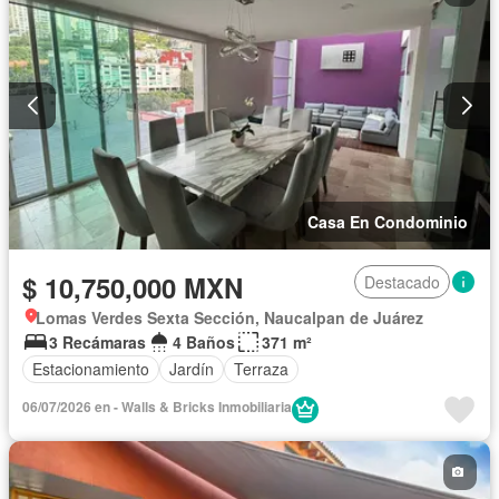
Casa En Condominio
$ 10,750,000 MXN
Destacado
Lomas Verdes Sexta Sección, Naucalpan de Juárez
3 Recámaras
4 Baños
371 m²
Estacionamiento
Jardín
Terraza
06/07/2026 en - Walls & Bricks Inmobiliaria