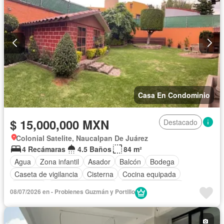
Casa En Condominio
$ 15,000,000 MXN
Destacado
Colonial Satelite, Naucalpan De Juárez
4 Recámaras
4.5 Baños
84 m²
Agua
Zona infantil
Asador
Balcón
Bodega
Caseta de vigilancia
Cisterna
Cocina equipada
Conserje
Cuarto de Limpieza
Cuarto de servicio
08/07/2026 en - Probienes Guzmán y Portillo
Electricidad
Estacionamiento
Jardín
Despacho
Recámara con closet
Sala polivalente
Seguridad
Sin amueblar