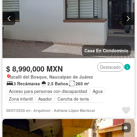
Casa En Condominio
$ 8,990,000 MXN
Destacado
Izcalli del Bosque, Naucalpan de Juárez
3 Recámaras
2.5 Baños
265 m²
Acceso para personas con discapacidad
Agua
Zona infantil
Asador
Cancha de tenis
Caseta de vigilancia
Cisterna
Cocina integral
08/07/2026 en - Arquinver - Adriana López Mariscal
Cuarto de Limpieza
Cuarto de servicio
Electricidad
Estacionamiento
Jardín
Recámara con closet
Sala polivalente
Seguridad
Televisión por cable
Wifi
Zonas verdes
Sin amueblar