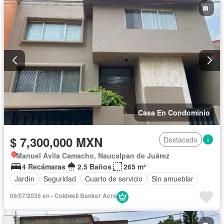
Casa En Condominio
$ 7,300,000 MXN
Destacado
Manuel Ávila Camacho, Naucalpan de Juárez
4 Recámaras
2.5 Baños
265 m²
Jardín
Seguridad
Cuarto de servicio
Sin amueblar
06/07/2026 en - Coldwell Banker Acro