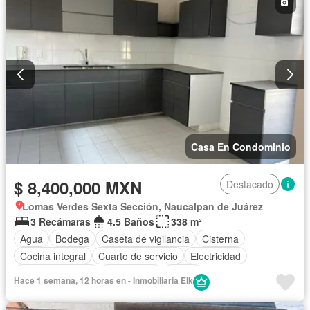
Casa En Condominio
$ 8,400,000 MXN
Destacado
Lomas Verdes Sexta Sección, Naucalpan de Juárez
3 Recámaras
4.5 Baños
338 m²
Agua
Bodega
Caseta de vigilancia
Cisterna
Cocina integral
Cuarto de servicio
Electricidad
Estacionamiento
Gas natural
Jardín
Hace 1 semana, 12 horas en - Inmobiliaria Elk
Recámara con closet