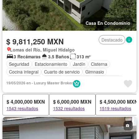
Casa En Condominio
$ 9,811,250 MXN
Destacado
Lomas del Río, Miguel Hidalgo
3 Recámaras
3.5 Baños
313 m²
Seguridad
Estacionamiento
Jardín
Cisterna
Cocina integral
Cuarto de servicio
Gimnasio
Sala polivalente
Bodega
Electricidad
Zonas verdes
19/05/2026 en - Luxury Master Broker
Vista panorámica
Recámara con closet
Caseta de vigilancia
Azotea
Zona infantil
$ 4,000,000 MXN
$ 6,000,000 MXN
$ 4,500,000 MXN
Permite mascotas
Sin amueblar
1543 resultados
1532 resultados
1519 resultados