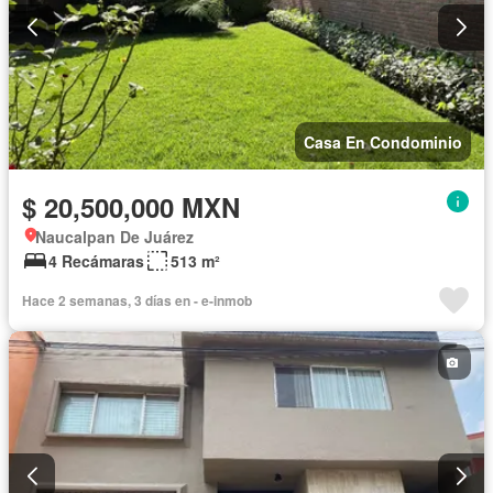
Casa En Condominio
$ 20,500,000 MXN
Naucalpan De Juárez
4 Recámaras
513 m²
Hace 2 semanas, 3 días en - e-inmob