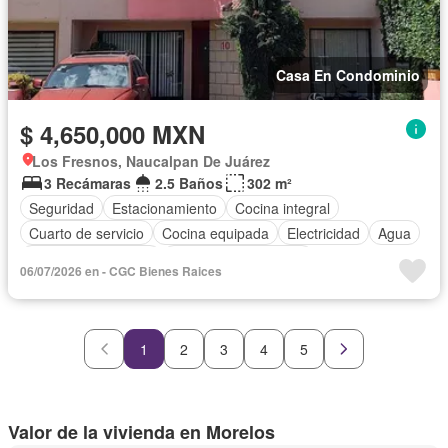
Casa En Condominio
$ 4,650,000 MXN
Los Fresnos, Naucalpan De Juárez
3 Recámaras
2.5 Baños
302 m²
Seguridad
Estacionamiento
Cocina integral
Cuarto de servicio
Cocina equipada
Electricidad
Agua
Cuarto de Limpieza
Recámara con closet
06/07/2026 en - CGC Bienes Raices
Caseta de vigilancia
Sin amueblar
1
2
3
4
5
Valor de la vivienda en Morelos