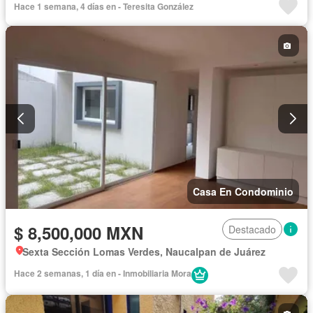
Hace 1 semana, 4 días en - Teresita González
Cuarto de Limpieza
Cuarto de servicio
Electricidad
Estacionamiento
Gimnasio
Internet
Jardín
Recámara con closet
Seguridad
Wifi
Zonas verdes
Casa En Condominio
$ 8,500,000 MXN
Destacado
Sexta Sección Lomas Verdes, Naucalpan de Juárez
Hace 2 semanas, 1 día en - Inmobiliaria Mora