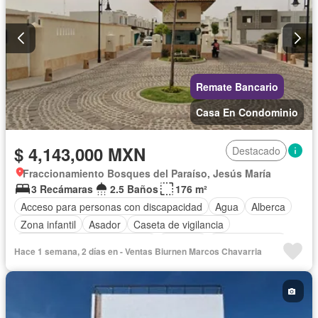
Remate Bancario
Casa En Condominio
$ 4,143,000 MXN
Destacado
Fraccionamiento Bosques del Paraíso, Jesús María
3 Recámaras
2.5 Baños
176 m²
Acceso para personas con discapacidad
Agua
Alberca
Zona infantil
Asador
Caseta de vigilancia
Circuito cerrado de televisión
Cisterna
Cocina integral
Hace 1 semana, 2 días en - Ventas Biurnen Marcos Chavarria
Cuarto de servicio
Electricidad
Estacionamiento
Internet
Jardín
Recámara con closet
Seguridad
Televisión por cable
Terraza
Vista panorámica
Wifi
Zonas verdes
Sin amueblar