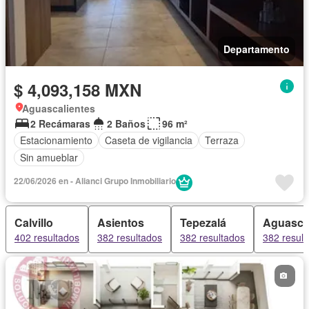
Departamento
$ 4,093,158 MXN
Aguascalientes
2 Recámaras
2 Baños
96 m²
Estacionamiento
Caseta de vigilancia
Terraza
Sin amueblar
22/06/2026 en - Alianci Grupo Inmobiliario
Calvillo
Asientos
Tepezalá
Aguasca
402 resultados
382 resultados
382 resultados
382 resul