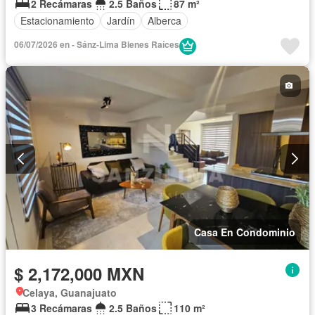
2 Recámaras
2.5 Baños
87 m²
Estacionamiento
Jardín
Alberca
06/07/2026 en - Sánz-Lima Bienes Raíces
Casa En Condominio
$ 2,172,000 MXN
Celaya, Guanajuato
3 Recámaras
2.5 Baños
110 m²