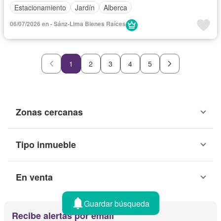
Estacionamiento
Jardín
Alberca
06/07/2026 en - Sánz-Lima Bienes Raíces
1
2
3
4
5
Zonas cercanas
Tipo inmueble
En venta
Guardar búsqueda
Recibe alertas por email