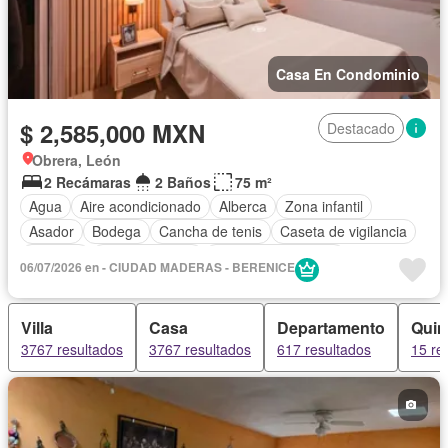
Casa En Condominio
$ 2,585,000 MXN
Destacado
Obrera, León
2 Recámaras
2 Baños
75 m²
Agua
Aire acondicionado
Alberca
Zona infantil
Asador
Bodega
Cancha de tenis
Caseta de vigilancia
Cisterna
Cocina integral
Cuarto de Limpieza
06/07/2026 en - CIUDAD MADERAS - BERENICE
Cuarto de servicio
Electricidad
Elevador
Estacionamiento
Gimnasio
Jacuzzi
Jardín
Despacho
Villa
Casa
Departamento
Quin
Recámara con closet
Sala polivalente
Seguridad
3767 resultados
3767 resultados
617 resultados
15 re
Zonas verdes