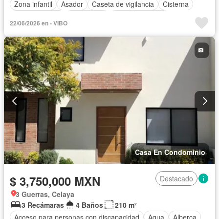
Zona infantil
Asador
Caseta de vigilancia
Cisterna
Cocina integral
Electricidad
Estacionamiento
22/06/2026 en - VIBO
Gas natural
Internet
Jardín
Recámara con closet
Sala polivalente
Seguridad
Televisión por cable
Wifi
Zonas verdes
Sin amueblar
Casa En Condominio
$ 3,750,000 MXN
Destacado
3 Guerras, Celaya
3 Recámaras
4 Baños
210 m²
Acceso para personas con discapacidad
Agua
Alberca