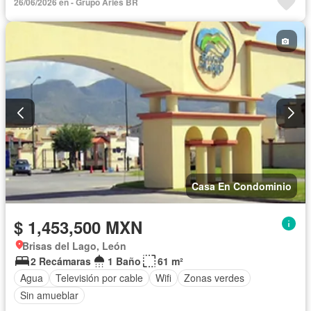
26/06/2026 en - Grupo Aries BR
Vista panorámica
Wifi
Sin amueblar
Casa En Condominio
$ 1,453,500 MXN
Brisas del Lago, León
2 Recámaras
1 Baño
61 m²
Agua
Televisión por cable
Wifi
Zonas verdes
Sin amueblar