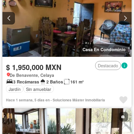
Casa En Condominio
$ 1,950,000 MXN
Destacado
De Benavente, Celaya
3 Recámaras
2 Baños
161 m²
Jardín
Sin amueblar
Hace 1 semana, 5 días en - Soluciones Máster Inmobiliaria