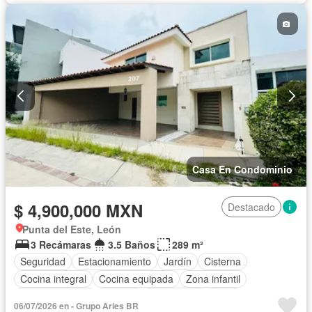
Vista panorámica
Wifi
Zonas verdes
Sin amueblar
Casa En Condominio
$ 4,900,000 MXN
Destacado
Punta del Este, León
3 Recámaras
3.5 Baños
289 m²
Seguridad
Estacionamiento
Jardín
Cisterna
Cocina integral
Cocina equipada
Zona infantil
Sala polivalente
Internet
Electricidad
Agua
06/07/2026 en - Grupo Aries BR