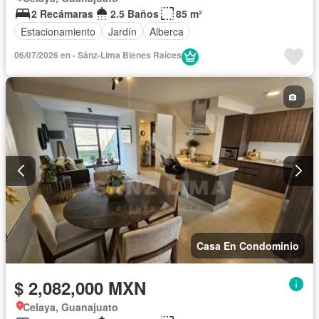
2 Recámaras
2.5 Baños
85 m²
Estacionamiento
Jardín
Alberca
06/07/2026 en - Sánz-Lima Bienes Raíces
Casa En Condominio
$ 2,082,000 MXN
Celaya, Guanajuato