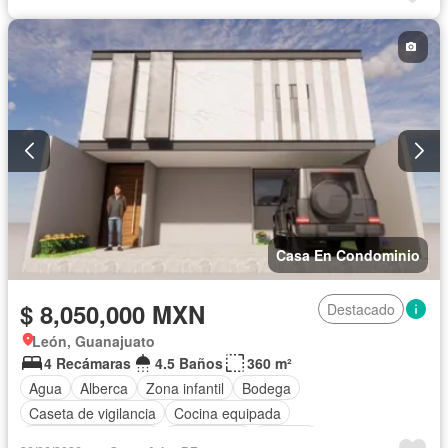
Cuarto de Limpieza
Caseta de vigilancia
Sin amueblar
Casa En Condominio
$ 8,050,000 MXN
Destacado
León, Guanajuato
4 Recámaras
4.5 Baños
360 m²
Agua
Alberca
Zona infantil
Bodega
Caseta de vigilancia
Cocina equipada
Cuarto de Limpieza
Electricidad
Internet