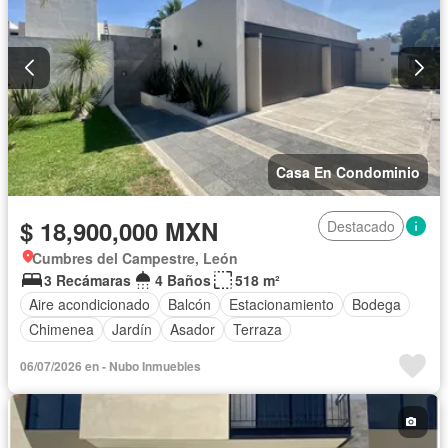
Casa En Condominio
$ 18,900,000 MXN
Destacado
Cumbres del Campestre, León
3 Recámaras
4 Baños
518 m²
Aire acondicionado
Balcón
Estacionamiento
Bodega
Chimenea
Jardín
Asador
Terraza
06/07/2026 en - Nubo Inmuebles