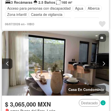
3 Recámaras
2.5 Baños
160 m²
Acceso para personas con discapacidad
Agua
Alberca
Zona infantil
Caseta de vigilancia
Circuito cerrado de televisión
Cisterna
Cocina integral
06/07/2026 en - VIBO
Electricidad
Estacionamiento
Gas natural
Internet
Jardín
Recámara con closet
Sala polivalente
Seguridad
Televisión por cable
Wifi
Zonas verdes
Casa En Condominio
$ 3,065,000 MXN
Destacado
Lomas Punta del Este, León