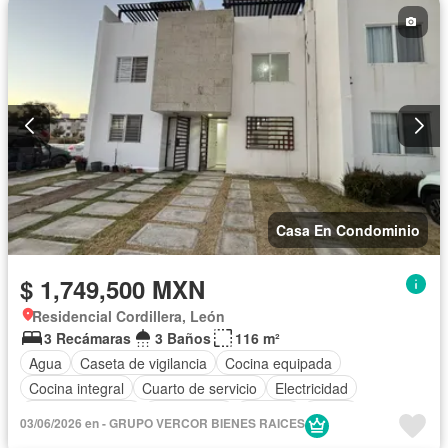
Casa En Condominio
$ 1,749,500 MXN
Residencial Cordillera, León
3 Recámaras
3 Baños
116 m²
Agua
Caseta de vigilancia
Cocina equipada
Cocina integral
Cuarto de servicio
Electricidad
Estacionamiento
Gas natural
Internet
Jardín
03/06/2026 en - GRUPO VERCOR BIENES RAICES
Recámara con closet
Televisión por cable
Terraza