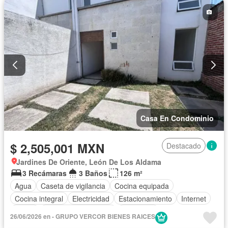
Casa En Condominio
$ 2,505,001 MXN
Destacado
Jardines De Oriente, León De Los Aldama
3 Recámaras
3 Baños
126 m²
Agua
Caseta de vigilancia
Cocina equipada
Cocina integral
Electricidad
Estacionamiento
Internet
Jardín
Recámara con closet
Seguridad
26/06/2026 en - GRUPO VERCOR BIENES RAICES
Televisión por cable
Wifi
Zonas verdes
Sin amueblar