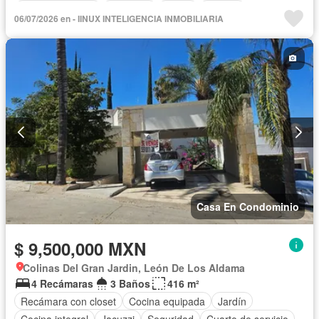
Estacionamiento
Gimnasio
Jardín
Terraza
06/07/2026 en - IINUX INTELIGENCIA INMOBILIARIA
Completamente amueblado
Casa En Condominio
$ 9,500,000 MXN
Colinas Del Gran Jardin, León De Los Aldama
4 Recámaras
3 Baños
416 m²
Recámara con closet
Cocina equipada
Jardín
Cocina integral
Jacuzzi
Seguridad
Cuarto de servicio