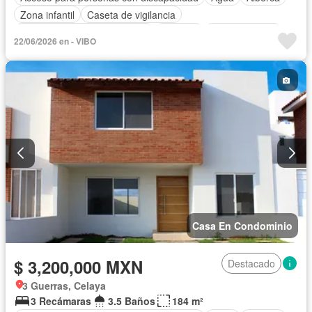
Zona infantil
Caseta de vigilancia
Circuito cerrado de televisión
Cisterna
Cocina integral
22/06/2026 en - VIBO
Electricidad
Estacionamiento
Gas natural
Internet
Jardín
Recámara con closet
Azotea
Sala polivalente
Seguridad
Televisión por cable
Terraza
Vista panorámica
Wifi
Zonas verdes
Sin amueblar
Casa En Condominio
$ 3,200,000 MXN
Destacado
3 Guerras, Celaya
3 Recámaras
3.5 Baños
184 m²