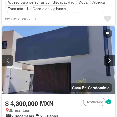
Acceso para personas con discapacidad
Agua
Alberca
Zona infantil
Caseta de vigilancia
Circuito cerrado de televisión
Cisterna
Cocina integral
22/06/2026 en - VIBO
Electricidad
Estacionamiento
Gas natural
Internet
Jardín
Recámara con closet
Sala polivalente
Seguridad
Televisión por cable
Terraza
Wifi
Zonas verdes
Casa En Condominio
$ 4,300,000 MXN
Destacado
Obrera, León
2 Recámaras
2.5 Baños