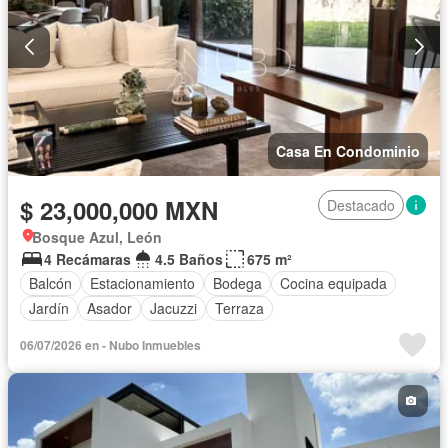
Casa En Condominio
$ 23,000,000 MXN
Destacado
Bosque Azul, León
4 Recámaras
4.5 Baños
675 m²
Balcón
Estacionamiento
Bodega
Cocina equipada
Jardín
Asador
Jacuzzi
Terraza
06/07/2026 en - Nubo Inmuebles