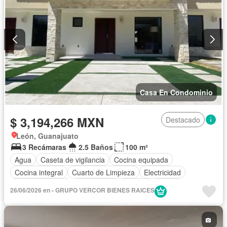
Casa En Condominio
$ 3,194,266 MXN
Destacado
León, Guanajuato
3 Recámaras
2.5 Baños
100 m²
Agua
Caseta de vigilancia
Cocina equipada
Cocina integral
Cuarto de Limpieza
Electricidad
Estacionamiento
Gas natural
Internet
Jardín
26/06/2026 en - GRUPO VERCOR BIENES RAICES
Recámara con closet
Seguridad
Televisión por cable
Terraza
Wifi
Sin amueblar