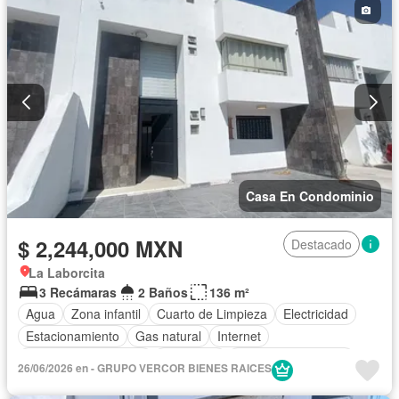
Casa En Condominio
$ 2,244,000 MXN
Destacado
La Laborcita
3 Recámaras
2 Baños
136 m²
Agua
Zona infantil
Cuarto de Limpieza
Electricidad
Estacionamiento
Gas natural
Internet
Recámara con closet
Seguridad
Televisión por cable
26/06/2026 en - GRUPO VERCOR BIENES RAICES
Wifi
Zonas verdes
Sin amueblar