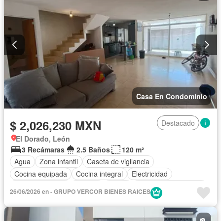
Casa En Condominio
$ 2,026,230 MXN
Destacado
El Dorado, León
3 Recámaras
2.5 Baños
120 m²
Agua
Zona infantil
Caseta de vigilancia
Cocina equipada
Cocina integral
Electricidad
Estacionamiento
Internet
Jardín
Recámara con closet
26/06/2026 en - GRUPO VERCOR BIENES RAICES
Seguridad
Televisión por cable
Wifi
Zonas verdes
Sin amueblar