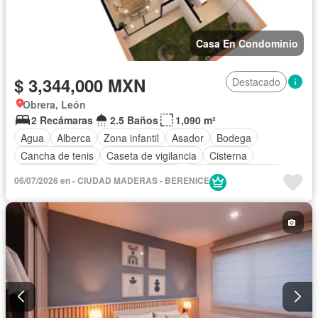
Casa En Condominio
$ 3,344,000 MXN
Destacado
Obrera, León
2 Recámaras
2.5 Baños
1,090 m²
Agua
Alberca
Zona infantil
Asador
Bodega
Cancha de tenis
Caseta de vigilancia
Cisterna
Cocina equipada
Cocina integral
Cuarto de Limpieza
06/07/2026 en - CIUDAD MADERAS - BERENICE
Cuarto de servicio
Electricidad
Estacionamiento
Gimnasio
Jardín
Despacho
Recámara con closet
Sala polivalente
Seguridad
Zonas verdes