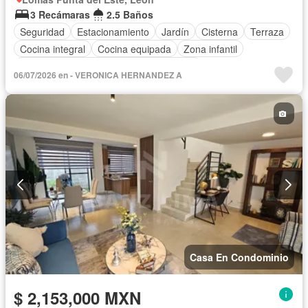
3 Recámaras
2.5 Baños
Seguridad
Estacionamiento
Jardín
Cisterna
Terraza
Cocina integral
Cocina equipada
Zona infantil
Acceso para personas con discapacidad
06/07/2026 en - VERONICA HERNANDEZ A
Caseta de vigilancia
Sin amueblar
Casa En Condominio
$ 2,153,000 MXN