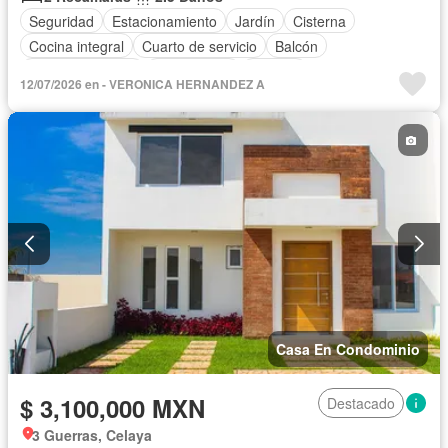
Seguridad
Estacionamiento
Jardín
Cisterna
Cocina integral
Cuarto de servicio
Balcón
Cocina equipada
Zona infantil
Internet
12/07/2026 en - VERONICA HERNANDEZ A
Aire acondicionado
Vista panorámica
Recámara con closet
Caseta de vigilancia
Conserje
Wifi
Sin amueblar
Casa En Condominio
$ 3,100,000 MXN
Destacado
3 Guerras, Celaya