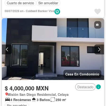
Cuarto de servicio
Sin amueblar
08/07/2026 en - Coldwell Banker Vive
Casa En Condominio
$ 4,000,000 MXN
Destacado
Misión San Diego Residencial, Celaya
4 Recámaras
3 Baños
250 m²
Sin amueblar