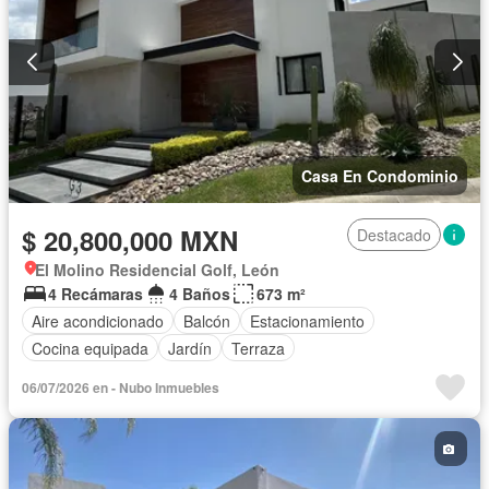
Casa En Condominio
$ 20,800,000 MXN
Destacado
El Molino Residencial Golf, León
4 Recámaras
4 Baños
673 m²
Aire acondicionado
Balcón
Estacionamiento
Cocina equipada
Jardín
Terraza
06/07/2026 en - Nubo Inmuebles