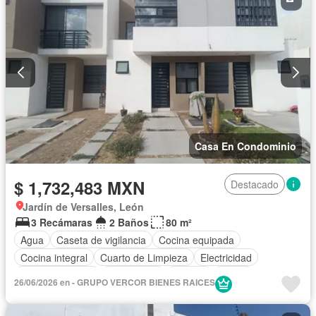
Casa En Condominio
$ 1,732,483 MXN
Destacado
Jardín de Versalles, León
3 Recámaras
2 Baños
80 m²
Agua
Caseta de vigilancia
Cocina equipada
Cocina integral
Cuarto de Limpieza
Electricidad
Estacionamiento
Gas natural
Internet
Jardín
26/06/2026 en - GRUPO VERCOR BIENES RAICES
Recámara con closet
Televisión por cable
Wifi
Zonas verdes
Sin amueblar