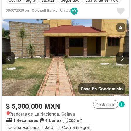
Terraza
Patio
Sin amueblar
06/07/2026 en - Coldwell Banker United
Casa En Condominio
$ 5,300,000 MXN
Destacado
Praderas de La Hacienda, Celaya
4 Recámaras
4 Baños
265 m²
Cocina equipada
Jardín
Cocina integral