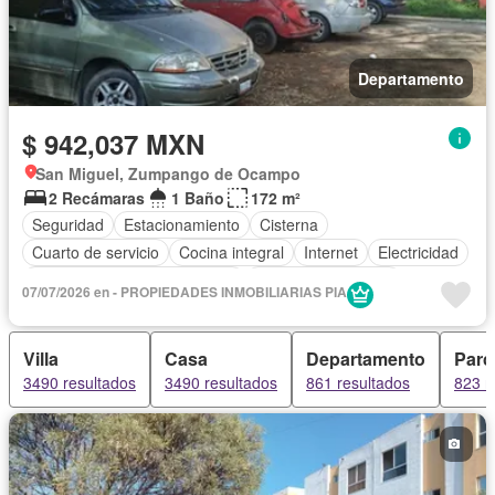
Departamento
$ 942,037 MXN
San Miguel, Zumpango de Ocampo
2 Recámaras
1 Baño
172 m²
Seguridad
Estacionamiento
Cisterna
Cuarto de servicio
Cocina integral
Internet
Electricidad
Circuito cerrado de televisión
Cuarto de Limpieza
07/07/2026 en - PROPIEDADES INMOBILIARIAS PIA
Televisión por cable
Zonas verdes
Caseta de vigilancia
Recámara con closet
Vista panorámica
Conserje
Wifi
Villa
Casa
Departamento
Parc
Sauna
Permite mascotas
Permite niños
Solo familias
3490 resultados
3490 resultados
861 resultados
823 r
Sin amueblar