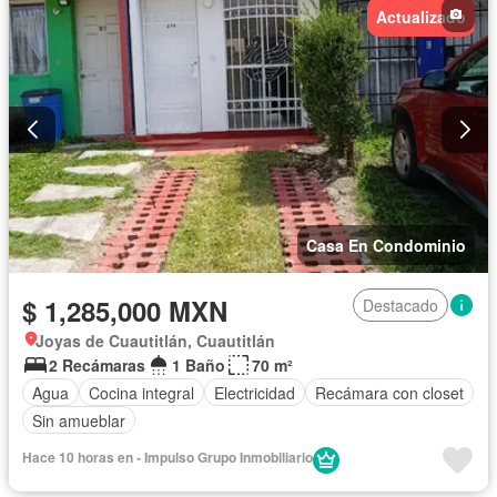
Actualizado
Recámara con closet
Caseta de vigilancia
Wifi
Permite mascotas
Permite niños
Sin amueblar
Casa En Condominio
$ 1,285,000 MXN
Destacado
Joyas de Cuautitlán, Cuautitlán
2 Recámaras
1 Baño
70 m²
Agua
Cocina integral
Electricidad
Recámara con closet
Sin amueblar
Hace 10 horas en - Impulso Grupo Inmobiliario