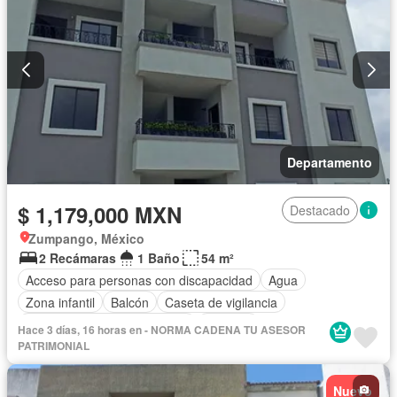
Departamento
$ 1,179,000 MXN
Destacado
Zumpango, México
2 Recámaras
1 Baño
54 m²
Acceso para personas con discapacidad
Agua
Zona infantil
Balcón
Caseta de vigilancia
Circuito cerrado de televisión
Cisterna
Hace 3 días, 16 horas en - NORMA CADENA TU ASESOR
Cuarto de Limpieza
Cuarto de servicio
Electricidad
PATRIMONIAL
Estacionamiento
Gimnasio
Internet
Jacuzzi
Jardín
Despacho
Azotea
Sala polivalente
Seguridad
Nuevo