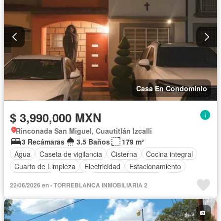
Casa En Condominio
$ 3,990,000 MXN
Rinconada San Miguel, Cuautitlán Izcalli
3 Recámaras
3.5 Baños
179 m²
Agua
Caseta de vigilancia
Cisterna
Cocina integral
Cuarto de Limpieza
Electricidad
Estacionamiento
Gas natural
Internet
Recámara con closet
Wifi
22/06/2026 en - TORREBLANCA INMOBILIARIA 2