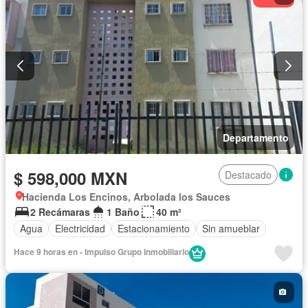
Televisión por cable
Terraza
Vista panorámica
Wifi
Zonas verdes
Sin amueblar
Departamento
$ 598,000 MXN
Destacado
Hacienda Los Encinos, Arbolada los Sauces
2 Recámaras
1 Baño
40 m²
Agua
Electricidad
Estacionamiento
Sin amueblar
Hace 9 horas en - Impulso Grupo Inmobiliario