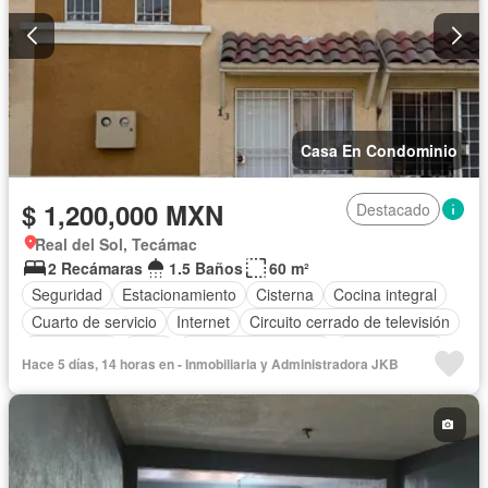
Casa En Condominio
$ 1,200,000 MXN
Destacado
Real del Sol, Tecámac
2 Recámaras
1.5 Baños
60 m²
Seguridad
Estacionamiento
Cisterna
Cocina integral
Cuarto de servicio
Internet
Circuito cerrado de televisión
Electricidad
Agua
Televisión por cable
Zonas verdes
Hace 5 días, 14 horas en - Inmobiliaria y Administradora JKB
Recámara con closet
Caseta de vigilancia
Sin amueblar