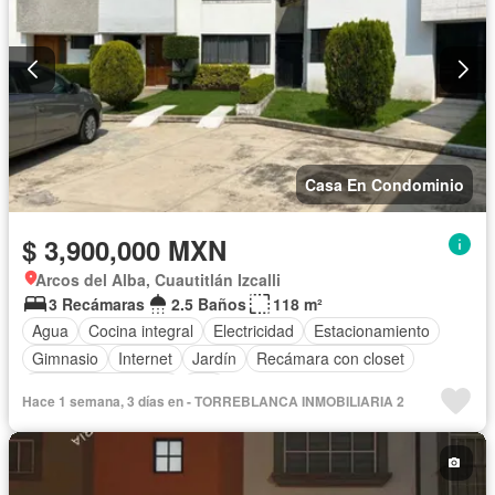
Casa En Condominio
$ 3,900,000 MXN
Arcos del Alba, Cuautitlán Izcalli
3 Recámaras
2.5 Baños
118 m²
Agua
Cocina integral
Electricidad
Estacionamiento
Gimnasio
Internet
Jardín
Recámara con closet
Televisión por cable
Wifi
Hace 1 semana, 3 días en - TORREBLANCA INMOBILIARIA 2