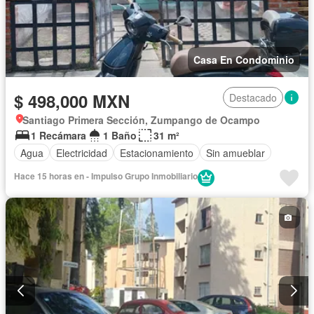
Casa En Condominio
$ 498,000 MXN
Destacado
Santiago Primera Sección, Zumpango de Ocampo
1 Recámara
1 Baño
31 m²
Agua
Electricidad
Estacionamiento
Sin amueblar
Hace 15 horas en - Impulso Grupo Inmobiliario