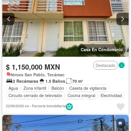
Casa En Condominio
$ 1,150,000 MXN
Destacado
Héroes San Pablo, Tecámac
2 Recámaras
1.5 Baños
70 m²
Agua
Zona infantil
Balcón
Caseta de vigilancia
Circuito cerrado de televisión
Cocina integral
Electricidad
Estacionamiento
Internet
Seguridad
Wifi
22/06/2026 en - Factoría Inmobiliaria
Zonas verdes
Sin amueblar