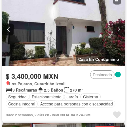
Casa En Condominio
$ 3,400,000 MXN
Destacado
Los Pajaros, Cuautitlán Izcalli
3 Recámaras
2.5 Baños
270 m²
Seguridad
Estacionamiento
Jardín
Cisterna
Cocina integral
Acceso para personas con discapacidad
Internet
Zona infantil
Cocina equipada
Hace 2 semanas, 2 días en - INMOBILIARIA KZA-SIM
Circuito cerrado de televisión
Electricidad
Agua
Televisión por cable
Gas natural
Zonas verdes