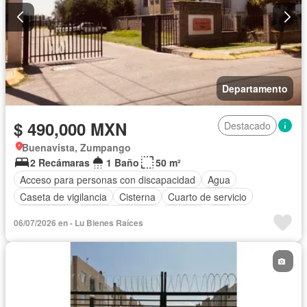
Departamento
$ 490,000 MXN
Destacado
Buenavista, Zumpango
2 Recámaras
1 Baño
50 m²
Acceso para personas con discapacidad
Agua
Caseta de vigilancia
Cisterna
Cuarto de servicio
Electricidad
Estacionamiento
Internet
Wifi
06/07/2026 en - Lu Bienes Raíces
Zonas verdes
Sin amueblar