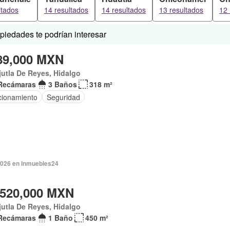
ltados
14 resultados
14 resultados
13 resultados
12 
iedades te podrían interesar
89,000 MXN
utla De Reyes, Hidalgo
Recámaras
3 Baños
318 m²
cionamiento
Seguridad
2026 en Inmuebles24
,520,000 MXN
utla De Reyes, Hidalgo
Recámaras
1 Baño
450 m²