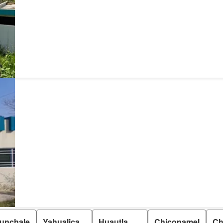
unchale
Yahualica
Huautla
Chiconamel
Ch