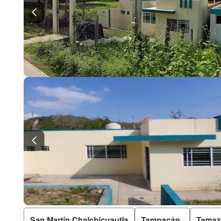
San Martín Chalchicuautla
Tampacán
Tamaz