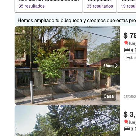
35 resultados
35 resultados
19 resu
Hemos ampliado tu búsqueda y creemos que estas prop
$ 7
Huej
4 
Esta
6
fotos
Casa
25/05/
$ 3
Huej
3 