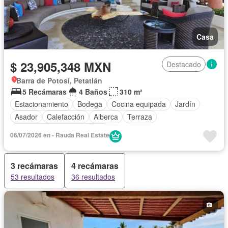
Casa
$ 23,905,348 MXN
Destacado
Barra de Potosí, Petatlán
5 Recámaras
4 Baños
310 m²
Estacionamiento
Bodega
Cocina equipada
Jardín
Asador
Calefacción
Alberca
Terraza
Completamente amueblado
06/07/2026 en - Rauda Real Estate
3 recámaras
4 recámaras
53 resultados
36 resultados