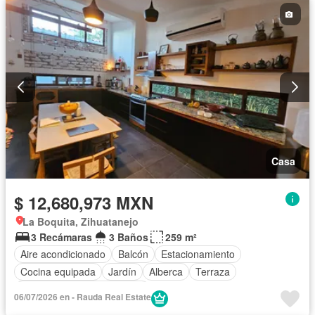
Casa
$ 12,680,973 MXN
La Boquita, Zihuatanejo
3 Recámaras
3 Baños
259 m²
Aire acondicionado
Balcón
Estacionamiento
Cocina equipada
Jardín
Alberca
Terraza
Completamente amueblado
06/07/2026 en - Rauda Real Estate