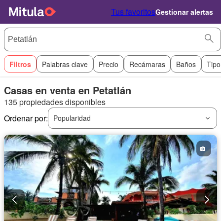
Tus favoritos
Gestionar alertas
Filtros
Palabras clave
Precio
Recámaras
Baños
Tipo
Casas en venta en Petatlán
135 propiedades disponibles
Ordenar por:
Popularidad