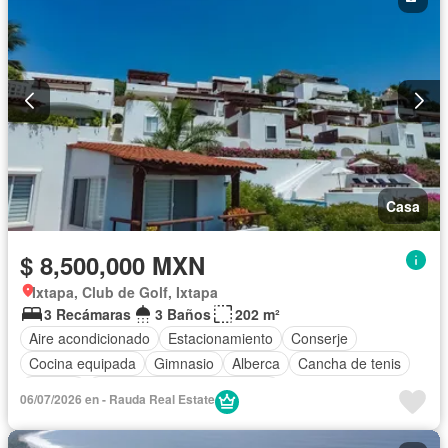
Casa
$ 8,500,000 MXN
Ixtapa, Club de Golf, Ixtapa
3 Recámaras
3 Baños
202 m²
Aire acondicionado
Estacionamiento
Conserje
Cocina equipada
Gimnasio
Alberca
Cancha de tenis
Terraza
Completamente amueblado
06/07/2026 en - Rauda Real Estate