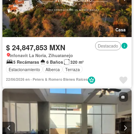
Casa
$ 24,847,853 MXN
Destacado
Infonavit La Noria, Zihuatanejo
5 Recámaras
6 Baños
320 m²
Estacionamiento
Alberca
Terraza
22/06/2026 en - Peters & Romero Bienes Raices