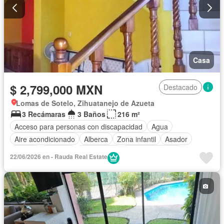
Casa
$ 2,799,000 MXN
Destacado
Lomas de Sotelo, Zihuatanejo de Azueta
3 Recámaras
3 Baños
216 m²
Acceso para personas con discapacidad
Agua
Aire acondicionado
Alberca
Zona infantil
Asador
Balcón
Cisterna
Electricidad
Estacionamiento
22/06/2026 en - Rauda Real Estate
Internet
Jardín
Recámara con closet
Sin amueblar