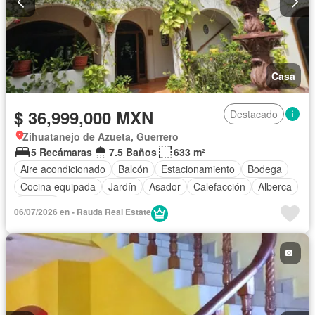
Casa
$ 36,999,000 MXN
Destacado
Zihuatanejo de Azueta, Guerrero
5 Recámaras
7.5 Baños
633 m²
Aire acondicionado
Balcón
Estacionamiento
Bodega
Cocina equipada
Jardín
Asador
Calefacción
Alberca
Terraza
06/07/2026 en - Rauda Real Estate