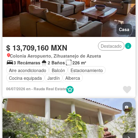
Casa
$ 13,709,160 MXN
Destacado
Colonia Aeropuerto, Zihuatanejo de Azueta
3 Recámaras
2 Baños
226 m²
Aire acondicionado
Balcón
Estacionamiento
Cocina equipada
Jardín
Alberca
Completamente amueblado
06/07/2026 en - Rauda Real Estate