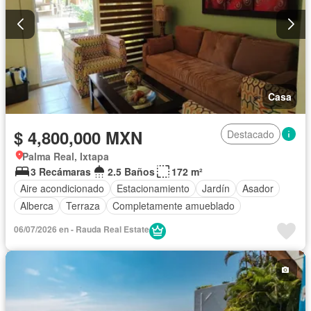
Casa
$ 4,800,000 MXN
Destacado
Palma Real, Ixtapa
3 Recámaras
2.5 Baños
172 m²
Aire acondicionado
Estacionamiento
Jardín
Asador
Alberca
Terraza
Completamente amueblado
06/07/2026 en - Rauda Real Estate