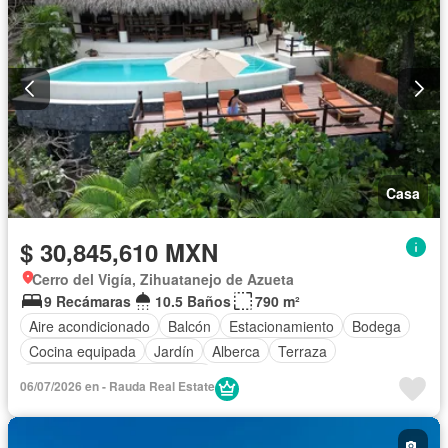
Casa
$ 30,845,610 MXN
Cerro del Vigía, Zihuatanejo de Azueta
9 Recámaras
10.5 Baños
790 m²
Aire acondicionado
Balcón
Estacionamiento
Bodega
Cocina equipada
Jardín
Alberca
Terraza
Completamente amueblado
06/07/2026 en - Rauda Real Estate