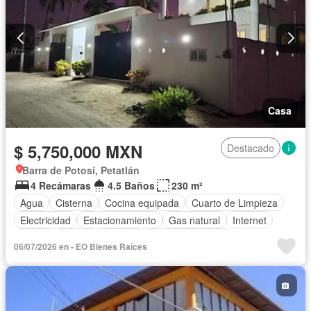
Casa
$ 5,750,000 MXN
Destacado
Barra de Potosí, Petatlán
4 Recámaras
4.5 Baños
230 m²
Agua
Cisterna
Cocina equipada
Cuarto de Limpieza
Electricidad
Estacionamiento
Gas natural
Internet
Jardín
Azotea
Terraza
Vista panorámica
06/07/2026 en - EO Bienes Raíces
Sin amueblar