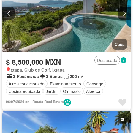
Casa
$ 8,500,000 MXN
Destacado
Ixtapa, Club de Golf, Ixtapa
3 Recámaras
3 Baños
202 m²
Aire acondicionado
Estacionamiento
Conserje
Cocina equipada
Jardín
Gimnasio
Alberca
Cancha de tenis
Terraza
Completamente amueblado
06/07/2026 en - Rauda Real Estate