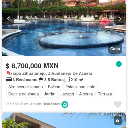
Casa
$ 8,700,000 MXN
Ixtapa Zihuatanejo, Zihuatanejo De Azueta
3 Recámaras
3.5 Baños
210 m²
Aire acondicionado
Balcón
Estacionamiento
Cocina equipada
Jardín
Jacuzzi
Alberca
Terraza
Completamente amueblado
01/06/2026 en - Rauda Real Estate