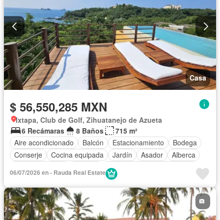
Casa
$ 56,550,285 MXN
Ixtapa, Club de Golf, Zihuatanejo de Azueta
6 Recámaras
8 Baños
715 m²
Aire acondicionado
Balcón
Estacionamiento
Bodega
Conserje
Cocina equipada
Jardín
Asador
Alberca
Cancha de tenis
Terraza
Completamente amueblado
06/07/2026 en - Rauda Real Estate