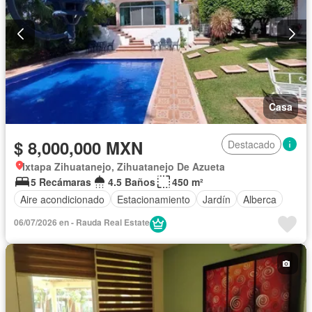
Casa
$ 8,000,000 MXN
Destacado
Ixtapa Zihuatanejo, Zihuatanejo De Azueta
5 Recámaras
4.5 Baños
450 m²
Aire acondicionado
Estacionamiento
Jardín
Alberca
06/07/2026 en - Rauda Real Estate