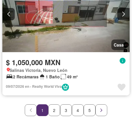
Casa
$ 1,050,000 MXN
Salinas Victoria, Nuevo León
2 Recámaras
1 Baño
49 m²
09/07/2026 en - Realty World Viva
1
2
3
4
5