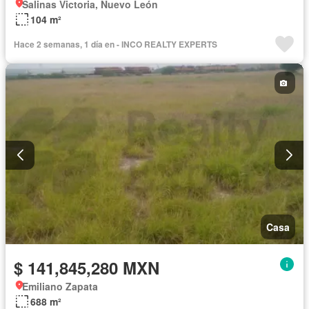
Salinas Victoria, Nuevo León
104 m²
Hace 2 semanas, 1 día en - INCO REALTY EXPERTS
Casa
$ 141,845,280 MXN
Emiliano Zapata
688 m²