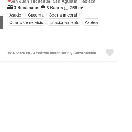
San Juan Tilcuautla, San Agustín Tlaxiaca
3 Recámaras
3 Baños
266 m²
Asador
Cisterna
Cocina integral
Cuarto de servicio
Estacionamiento
Azotea
Sin amueblar
06/07/2026 en - Ambienta Inmobiliaria y Construcción