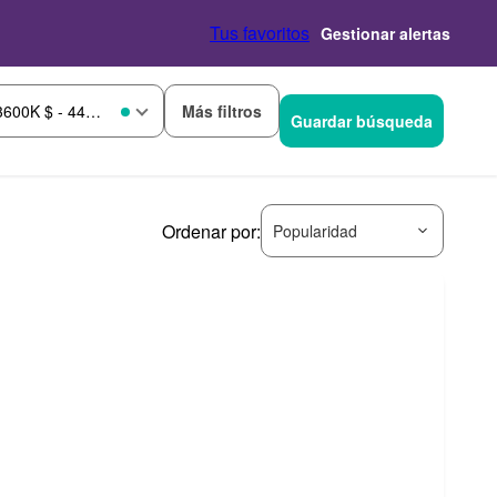
Tus favoritos
Gestionar alertas
Más filtros
3600K $ - 4400K $
Guardar búsqueda
Ordenar por:
Popularidad