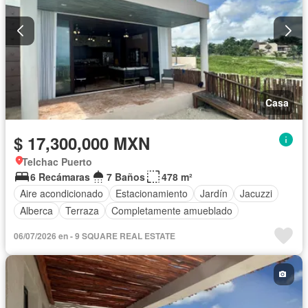
Casa
$ 17,300,000 MXN
Telchac Puerto
6 Recámaras
7 Baños
478 m²
Aire acondicionado
Estacionamiento
Jardín
Jacuzzi
Alberca
Terraza
Completamente amueblado
06/07/2026 en - 9 SQUARE REAL ESTATE