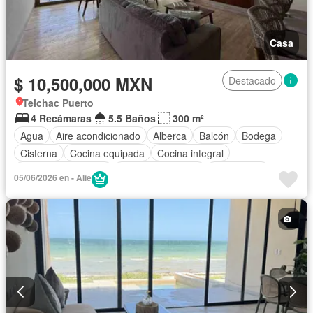
Casa
$ 10,500,000 MXN
Destacado
Telchac Puerto
4 Recámaras
5.5 Baños
300 m²
Agua
Aire acondicionado
Alberca
Balcón
Bodega
Cisterna
Cocina equipada
Cocina integral
Cuarto de Limpieza
Cuarto de servicio
Electricidad
05/06/2026 en - Alie
Estacionamiento
Gas natural
Internet
Despacho
Recámara con closet
Azotea
Seguridad
Terraza
Vista panorámica
Wifi
Zonas verdes
Sin amueblar