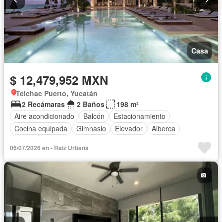
Casa
$ 12,479,952 MXN
Telchac Puerto, Yucatán
2 Recámaras
2 Baños
198 m²
Aire acondicionado
Balcón
Estacionamiento
Cocina equipada
Gimnasio
Elevador
Alberca
Terraza
06/07/2026 en - Raiz Urbana