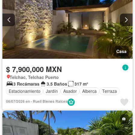
Casa
$ 7,900,000 MXN
Telchac, Telchac Puerto
3 Recámaras
3.5 Baños
317 m²
Estacionamiento
Jardín
Asador
Alberca
Terraza
06/07/2026 en - Rueli Bienes Raices