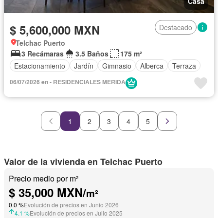
Casa
$ 5,600,000 MXN
Destacado
Telchac Puerto
3 Recámaras
3.5 Baños
175 m²
Estacionamiento
Jardín
Gimnasio
Alberca
Terraza
06/07/2026 en - RESIDENCIALES MERIDA
1
2
3
4
5
Valor de la vivienda en Telchac Puerto
Precio medio por m²
$ 35,000 MXN/
m²
0.0 %
Evolución de precios en Junio 2026
4.1 %
Evolución de precios en Julio 2025