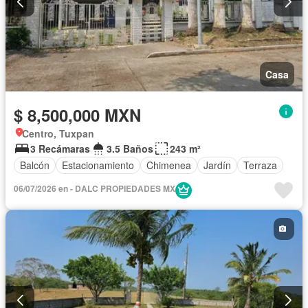
Casa
$ 8,500,000 MXN
Centro, Tuxpan
3 Recámaras
3.5 Baños
243 m²
Balcón
Estacionamiento
Chimenea
Jardín
Terraza
06/07/2026 en - DALC PROPIEDADES MX