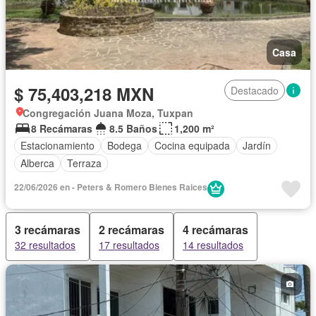
Casa
$ 75,403,218 MXN
Destacado
Congregación Juana Moza, Tuxpan
8 Recámaras
8.5 Baños
1,200 m²
Estacionamiento
Bodega
Cocina equipada
Jardín
Alberca
Terraza
22/06/2026 en - Peters & Romero Bienes Raices
3 recámaras
2 recámaras
4 recámaras
32 resultados
17 resultados
14 resultados