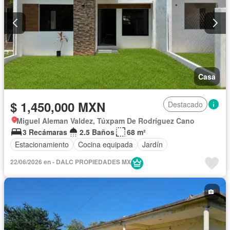
Casa
$ 1,450,000 MXN
Destacado
Miguel Aleman Valdez, Túxpam De Rodríguez Cano
3 Recámaras
2.5 Baños
68 m²
Estacionamiento
Cocina equipada
Jardín
22/06/2026 en - DALC PROPIEDADES MX