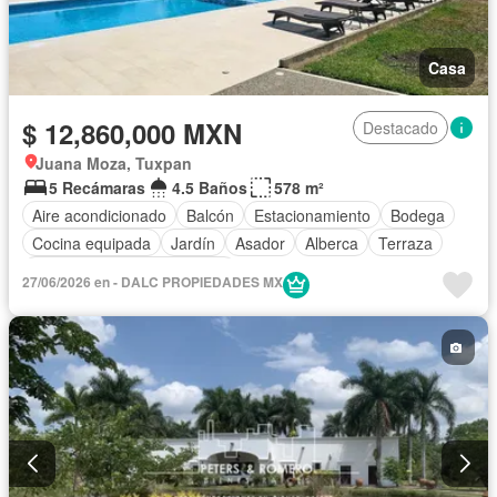
Casa
$ 12,860,000 MXN
Destacado
Juana Moza, Tuxpan
5 Recámaras
4.5 Baños
578 m²
Aire acondicionado
Balcón
Estacionamiento
Bodega
Cocina equipada
Jardín
Asador
Alberca
Terraza
Completamente amueblado
27/06/2026 en - DALC PROPIEDADES MX