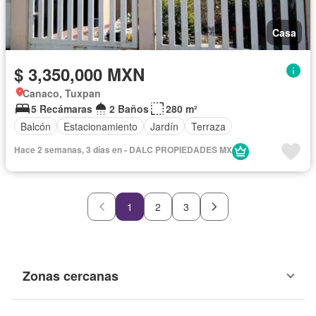
Casa
$ 3,350,000 MXN
Canaco, Tuxpan
5 Recámaras
2 Baños
280 m²
Balcón
Estacionamiento
Jardín
Terraza
Hace 2 semanas, 3 días en - DALC PROPIEDADES MX
1
2
3
Zonas cercanas