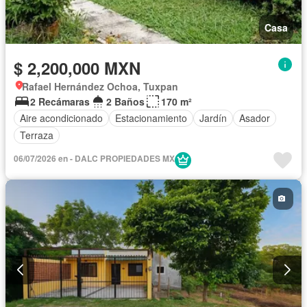
Casa
$ 2,200,000 MXN
Rafael Hernández Ochoa, Tuxpan
2 Recámaras
2 Baños
170 m²
Aire acondicionado
Estacionamiento
Jardín
Asador
Terraza
06/07/2026 en - DALC PROPIEDADES MX