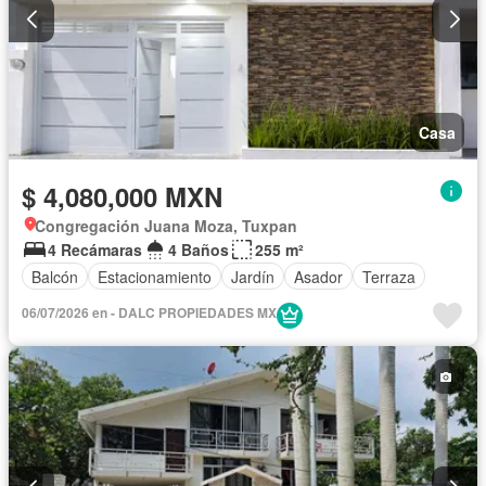
Casa
$ 4,080,000 MXN
Congregación Juana Moza, Tuxpan
4 Recámaras
4 Baños
255 m²
Balcón
Estacionamiento
Jardín
Asador
Terraza
06/07/2026 en - DALC PROPIEDADES MX