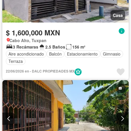
Casa
$ 1,600,000 MXN
Cabo Alto, Tuxpan
3 Recámaras
2.5 Baños
156 m²
Aire acondicionado
Balcón
Estacionamiento
Gimnasio
Terraza
22/06/2026 en - DALC PROPIEDADES MX