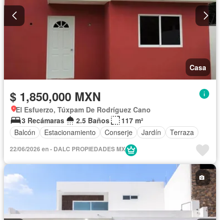
Casa
$ 1,850,000 MXN
El Esfuerzo, Túxpam De Rodríguez Cano
3 Recámaras
2.5 Baños
117 m²
Balcón
Estacionamiento
Conserje
Jardín
Terraza
22/06/2026 en - DALC PROPIEDADES MX