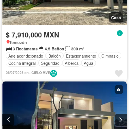
Casa
$ 7,910,000 MXN
Temozón
3 Recámaras
4.5 Baños
300 m²
Aire acondicionado
Balcón
Estacionamiento
Gimnasio
Cocina integral
Seguridad
Alberca
Agua
06/07/2026 en - CIELO MVE