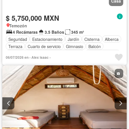
Casa
$ 5,750,000 MXN
Temozón
4 Recámaras
3.5 Baños
345 m²
Seguridad
Estacionamiento
Jardín
Cisterna
Alberca
Terraza
Cuarto de servicio
Gimnasio
Balcón
Acceso para personas con discapacidad
Cocina equipada
06/07/2026 en - Alex isaac -
Zona infantil
Sala polivalente
Internet
Bodega
Aire acondicionado
Circuito cerrado de televisión
Electricidad
Agua
Cuarto de Limpieza
Televisión por cable
Cancha de tenis
Gas natural
Calefacción
Asador
Zonas verdes
Chimenea
Vista panorámica
Despacho
Recámara con closet
Caseta de vigilancia
Conserje
Sauna
Permite mascotas
Permite niños
Solo familias
Sin amueblar