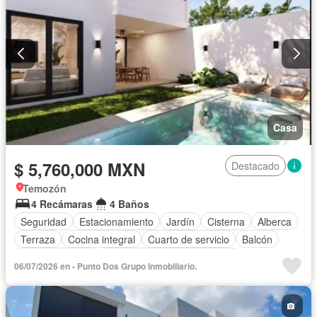
Casa
$ 5,760,000 MXN
Destacado
Temozón
4 Recámaras
4 Baños
Seguridad
Estacionamiento
Jardín
Cisterna
Alberca
Terraza
Cocina integral
Cuarto de servicio
Balcón
Sala polivalente
Circuito cerrado de televisión
06/07/2026 en - Punto Dos Grupo Inmobiliario.
Electricidad
Agua
Cancha de tenis
Asador
Zonas verdes
Vista panorámica
Recámara con closet
Caseta de vigilancia