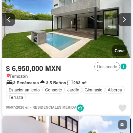
Casa
$ 6,950,000 MXN
Destacado
Temozón
3 Recámaras
3.5 Baños
283 m²
Estacionamiento
Conserje
Jardín
Gimnasio
Alberca
Terraza
06/07/2026 en - RESIDENCIALES MERIDA