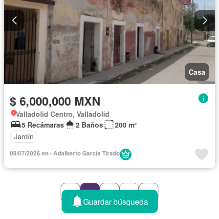
Casa
$ 6,000,000 MXN
Valladolid Centro, Valladolid
5 Recámaras
2 Baños
200 m²
Jardín
08/07/2026 en - Adalberto García Tirado
1
2
3
Guardar búsqueda