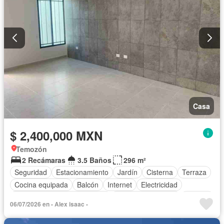
Casa
$ 2,400,000 MXN
Temozón
2 Recámaras
3.5 Baños
296 m²
Seguridad
Estacionamiento
Jardín
Cisterna
Terraza
Cocina equipada
Balcón
Internet
Electricidad
Circuito cerrado de televisión
Aire acondicionado
Bodega
06/07/2026 en - Alex isaac -
Agua
Gas natural
Conserje
Recámara con closet
Vista panorámica
Zonas verdes
Caseta de vigilancia