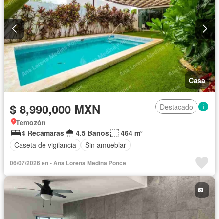
Casa
$ 8,990,000 MXN
Destacado
Temozón
4 Recámaras
4.5 Baños
464 m²
Caseta de vigilancia
Sin amueblar
06/07/2026 en - Ana Lorena Medina Ponce