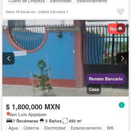
Cuarto de Limpieza
Electricidad
Estacionamiento
Gas natural
Wifi
Hace 18 horas en - Julieta Carranza 1
Nuevo
Remate Bancario
Casa
$ 1,800,000 MXN
San Luis Ajajalpan
7 Recámaras
5 Baños
450 m²
Agua
Cisterna
Electricidad
Estacionamiento
Wifi