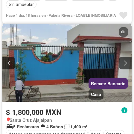
Sin amueblar
Hace 1 día, 18 horas en - Valeria Rivera - LOABLE INMOBILIARIA
Remate Bancario
Casa
$ 1,800,000 MXN
Santa Cruz Ajajalpan
5 Recámaras
4 Baños
1,400 m²
Acceso para personas con discapacidad
Agua
Cisterna