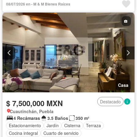
08/07/2026 en - M & M Bienes Raíces
Wifi
Casa
$ 7,500,000 MXN
Destacado
Cuautinchán, Puebla
4 Recámaras
3.5 Baños
350 m²
Estacionamiento
Jardín
Cisterna
Terraza
Cocina integral
Cuarto de servicio