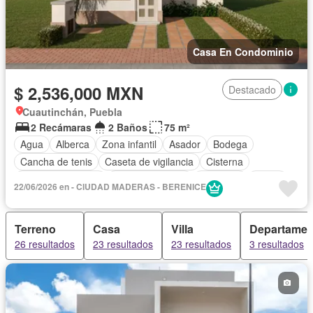
Casa En Condominio
$ 2,536,000 MXN
Destacado
Cuautinchán, Puebla
2 Recámaras
2 Baños
75 m²
Agua
Alberca
Zona infantil
Asador
Bodega
Cancha de tenis
Caseta de vigilancia
Cisterna
Cuarto de servicio
Estacionamiento
Gimnasio
Jardín
22/06/2026 en - CIUDAD MADERAS - BERENICE
Seguridad
Zonas verdes
Sin amueblar
Terreno
Casa
Villa
Departamen
26 resultados
23 resultados
23 resultados
3 resultados