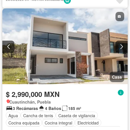
Casa
$ 2,990,000 MXN
Cuautinchán, Puebla
3 Recámaras
4 Baños
185 m²
Agua
Cancha de tenis
Caseta de vigilancia
Cocina equipada
Cocina integral
Electricidad
Estacionamiento
Internet
Jardín
Recámara con closet