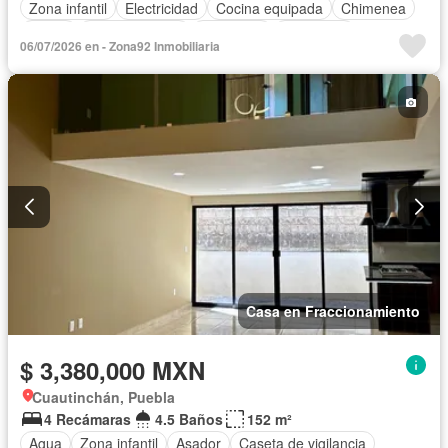
Zona infantil
Electricidad
Cocina equipada
Chimenea
Jardín
Cocina integral
Despacho
Seguridad
06/07/2026 en - Zona92 Inmobiliaria
Cuarto de servicio
Televisión por cable
Agua
Casa en Fraccionamiento
$ 3,380,000 MXN
Cuautinchán, Puebla
4 Recámaras
4.5 Baños
152 m²
Agua
Zona infantil
Asador
Caseta de vigilancia