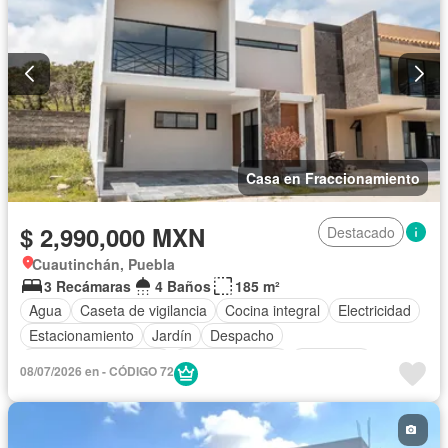
Casa en Fraccionamiento
$ 2,990,000 MXN
Destacado
Cuautinchán, Puebla
3 Recámaras
4 Baños
185 m²
Agua
Caseta de vigilancia
Cocina integral
Electricidad
Estacionamiento
Jardín
Despacho
Recámara con closet
Sala polivalente
Seguridad
08/07/2026 en - CÓDIGO 72
Zonas verdes
Sin amueblar