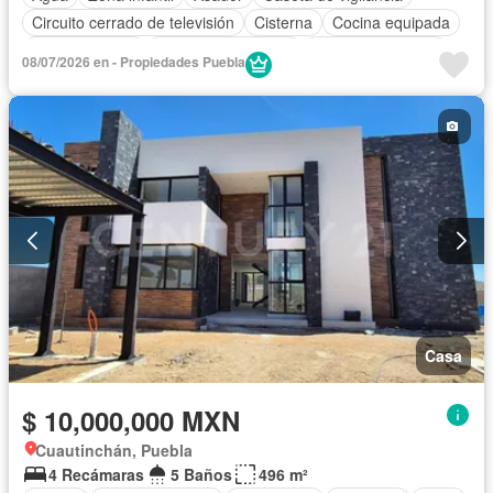
Circuito cerrado de televisión
Cisterna
Cocina equipada
Cocina integral
Cuarto de Limpieza
Cuarto de servicio
08/07/2026 en - Propiedades Puebla
Electricidad
Estacionamiento
Internet
Jardín
Recámara con closet
Azotea
Seguridad
Terraza
Vista panorámica
Wifi
Zonas verdes
Sin amueblar
Casa
$ 10,000,000 MXN
Cuautinchán, Puebla
4 Recámaras
5 Baños
496 m²