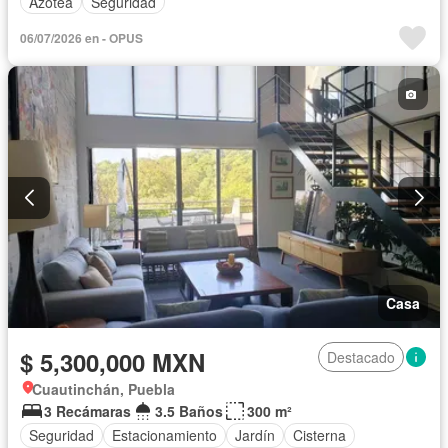
Azotea
Seguridad
06/07/2026 en - OPUS
Casa
$ 5,300,000 MXN
Destacado
Cuautinchán, Puebla
3 Recámaras
3.5 Baños
300 m²
Seguridad
Estacionamiento
Jardín
Cisterna