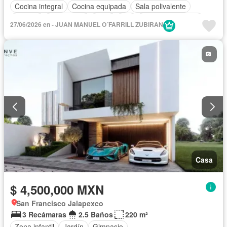
Cocina integral
Cocina equipada
Sala polivalente
Bodega
Electricidad
Agua
Wifi
Permite mascotas
27/06/2026 en - JUAN MANUEL O´FARRILL ZUBIRAN
Permite niños
Casa
$ 4,500,000 MXN
San Francisco Jalapexco
3 Recámaras
2.5 Baños
220 m²
Zona infantil
Jardín
Gimnasio