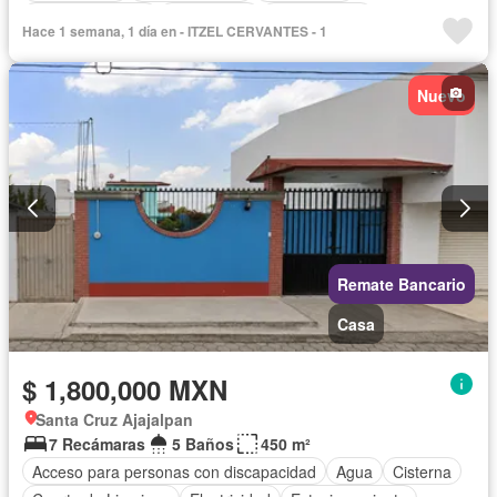
Estacionamiento
Gas natural
Sin amueblar
Hace 1 semana, 1 día en - ITZEL CERVANTES - 1
Nuevo
Remate Bancario
Casa
$ 1,800,000 MXN
Santa Cruz Ajajalpan
7 Recámaras
5 Baños
450 m²
Acceso para personas con discapacidad
Agua
Cisterna