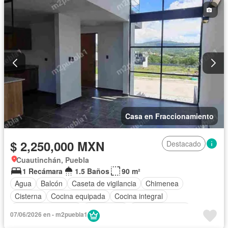
Casa en Fraccionamiento
$ 2,250,000 MXN
Destacado
Cuautinchán, Puebla
1 Recámara
1.5 Baños
90 m²
Agua
Balcón
Caseta de vigilancia
Chimenea
Cisterna
Cocina equipada
Cocina integral
Cuarto de Limpieza
Electricidad
Estacionamiento
07/06/2026 en - m2puebla1
Jardín
Recámara con closet
Seguridad
Sin amueblar