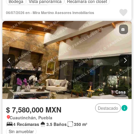
Bodega
Vista panorámica
Recámara con closet
Caseta de vigilancia
06/07/2026 en - Mira Martino Asesores Inmobiliarios
Casa
$ 7,580,000 MXN
Destacado
Cuautinchán, Puebla
4 Recámaras
3.5 Baños
350 m²
Sin amueblar