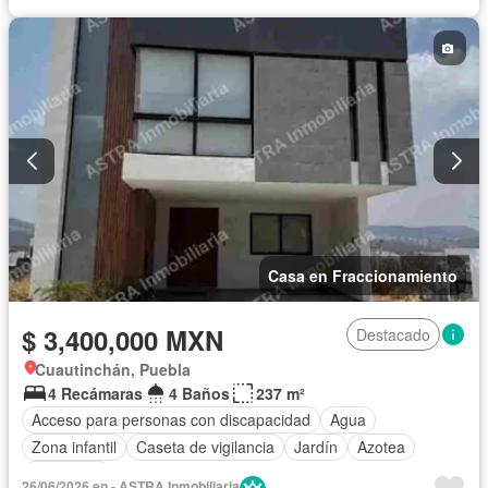
Casa en Fraccionamiento
$ 3,400,000 MXN
Destacado
Cuautinchán, Puebla
4 Recámaras
4 Baños
237 m²
Acceso para personas con discapacidad
Agua
Zona infantil
Caseta de vigilancia
Jardín
Azotea
Seguridad
26/06/2026 en - ASTRA Inmobiliaria