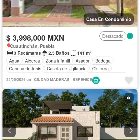
Casa En Condominio
$ 3,998,000 MXN
Destacado
Cuautinchán, Puebla
3 Recámaras
2.5 Baños
141 m²
Agua
Alberca
Zona infantil
Asador
Bodega
Cancha de tenis
Caseta de vigilancia
Cisterna
Cocina integral
Cuarto de Limpieza
Cuarto de servicio
22/06/2026 en - CIUDAD MADERAS - BERENICE
Electricidad
Estacionamiento
Gimnasio
Jardín
Despacho
Recámara con closet
Sala polivalente
Seguridad
Zonas verdes
Sin amueblar