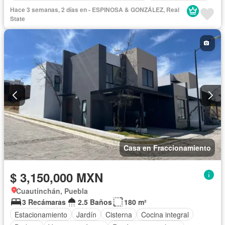
Acceso para personas con discapacidad
Cocina equipada
Hace 3 semanas, 2 días en - ESPINOSA & GONZÁLEZ, Real
Zona infantil
Internet
Bodega
Electricidad
Agua
State
Cuarto de Limpieza
Televisión por cable
Asador
Chimenea
Bodega
Zonas verdes
Despacho
Vista panorámica
Recámara con closet
Sin amueblar
Casa en Fraccionamiento
$ 3,150,000 MXN
Cuautinchán, Puebla
3 Recámaras
2.5 Baños
180 m²
Estacionamiento
Jardín
Cisterna
Cocina integral