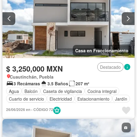
Casa en Fraccionamiento
$ 3,250,000 MXN
Destacado
Cuautinchán, Puebla
3 Recámaras
3.5 Baños
207 m²
Agua
Balcón
Caseta de vigilancia
Cocina integral
Cuarto de servicio
Electricidad
Estacionamiento
Jardín
Recámara con closet
Seguridad
Vista panorámica
26/06/2026 en - CÓDIGO 72
Zonas verdes
Sin amueblar