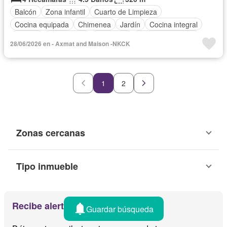
Balcón
Zona infantil
Cuarto de Limpieza
Cocina equipada
Chimenea
Jardín
Cocina integral
Internet
Gas natural
Seguridad
Cuarto de servicio
28/06/2026 en - Axmat and Maison -NKCK
1
2
Zonas cercanas
Tipo inmueble
Recibe alertas por email
Guardar búsqueda