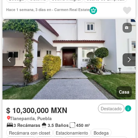
Cuarto de servicio
Electricidad
Estacionamiento
Hace 1 semana, 3 días en - Carmen Real Estate
Internet
Jardín
Despacho
Recámara con closet
Sala polivalente
Seguridad
Televisión por cable
Terraza
Wifi
Zonas verdes
Sin amueblar
Casa
$ 10,300,000 MXN
Destacado
Tlanepantla, Puebla
3 Recámaras
3.5 Baños
450 m²
Recámara con closet
Estacionamiento
Bodega