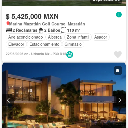
$ 5,425,000 MXN
Marina Mazatlán Golf Course, Mazatlán
2 Recámaras
2 Baños
110 m²
Aire acondicionado
Alberca
Zona infantil
Asador
Elevador
Estacionamiento
Gimnasio
22/06/2026 en - Urbania Mx - P30 D15