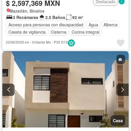
$ 2,597,369 MXN
Destacado
Mazatlán, Sinaloa
3 Recámaras
2.5 Baños
92 m²
Acceso para personas con discapacidad
Agua
Alberca
Caseta de vigilancia
Cisterna
Cocina integral
Electricidad
Estacionamiento
Sala polivalente
22/06/2026 en - Urbania Mx - P30 D15
Seguridad
Casa