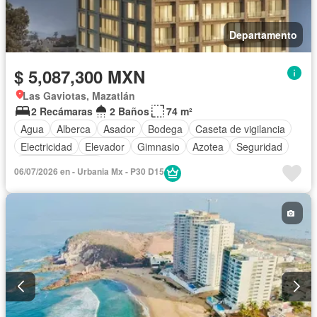
Departamento
$ 5,087,300 MXN
Las Gaviotas, Mazatlán
2 Recámaras
2 Baños
74 m²
Agua
Alberca
Asador
Bodega
Caseta de vigilancia
Electricidad
Elevador
Gimnasio
Azotea
Seguridad
Vista panorámica
06/07/2026 en - Urbania Mx - P30 D15