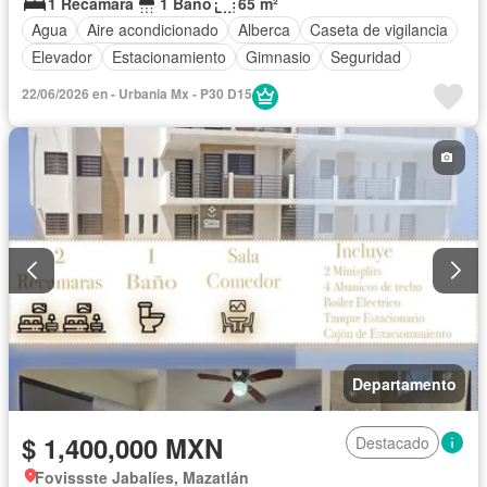
1 Recámara
1 Baño
65 m²
Agua
Aire acondicionado
Alberca
Caseta de vigilancia
Elevador
Estacionamiento
Gimnasio
Seguridad
22/06/2026 en - Urbania Mx - P30 D15
Departamento
$ 1,400,000 MXN
Destacado
Fovissste Jabalíes, Mazatlán