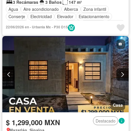
3 Recámaras
3 Baños
147 m²
Agua
Aire acondicionado
Alberca
Zona infantil
Conserje
Electricidad
Elevador
Estacionamiento
Gimnasio
Azotea
Sala polivalente
Seguridad
Terraza
22/06/2026 en - Urbania Mx - P30 D15
Casa
$ 1,299,000 MXN
Destacado
Mazatlán, Sinaloa