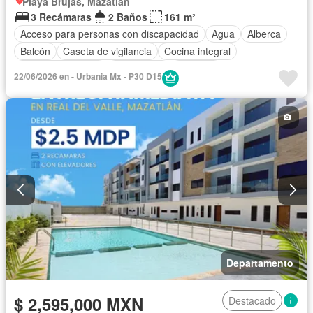
Playa Brujas, Mazatlán
3 Recámaras
2 Baños
161 m²
Acceso para personas con discapacidad
Agua
Alberca
Balcón
Caseta de vigilancia
Cocina integral
Cuarto de servicio
Electricidad
Elevador
22/06/2026 en - Urbania Mx - P30 D15
Estacionamiento
Gimnasio
Jacuzzi
Recámara con closet
Seguridad
Vista panorámica
Departamento
$ 2,595,000 MXN
Destacado