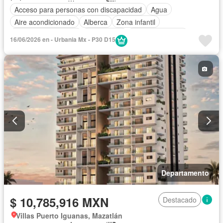
Acceso para personas con discapacidad
Agua
Aire acondicionado
Alberca
Zona infantil
Caseta de vigilancia
Electricidad
Estacionamiento
16/06/2026 en - Urbania Mx - P30 D15
Sala polivalente
Zonas verdes
Departamento
$ 10,785,916 MXN
Destacado
Villas Puerto Iguanas, Mazatlán