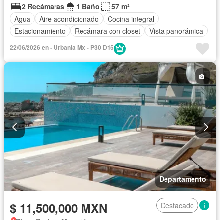
2 Recámaras
1 Baño
57 m²
Agua
Aire acondicionado
Cocina integral
Estacionamiento
Recámara con closet
Vista panorámica
22/06/2026 en - Urbania Mx - P30 D15
Departamento
$ 11,500,000 MXN
Destacado