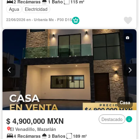
2 Recámaras
1 Baño
115 m²
Agua
Electricidad
22/06/2026 en - Urbania Mx - P30 D15
Casa
$ 4,900,000 MXN
Destacado
El Venadillo, Mazatlán
4 Recámaras
3 Baños
189 m²