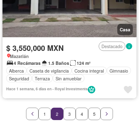
Casa
$ 3,550,000 MXN
Destacado
Mazatlán
4 Recámaras
1.5 Baños
124 m²
Alberca
Caseta de vigilancia
Cocina integral
Gimnasio
Seguridad
Terraza
Sin amueblar
Hace 1 semana, 6 días en - Royal Investments
1
2
3
4
5