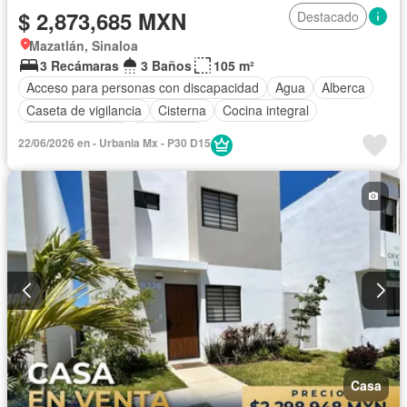
$ 2,873,685 MXN
Destacado
Mazatlán, Sinaloa
3 Recámaras
3 Baños
105 m²
Acceso para personas con discapacidad
Agua
Alberca
Caseta de vigilancia
Cisterna
Cocina integral
Estacionamiento
Seguridad
22/06/2026 en - Urbania Mx - P30 D15
Casa