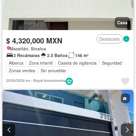
Casa
$ 4,320,000 MXN
Destacado
Mazatlán, Sinaloa
3 Recámaras
2.5 Baños
146 m²
Alberca
Zona infantil
Caseta de vigilancia
Seguridad
Zonas verdes
Sin amueblar
25/06/2026 en - Royal Investments