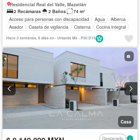
Residencial Real del Valle, Mazatlán
2 Recámaras
2 Baños
74 m²
Acceso para personas con discapacidad
Agua
Alberca
Asador
Caseta de vigilancia
Cisterna
Cocina integral
Elevador
Estacionamiento
Seguridad
Terraza
Hace 2 semanas, 6 días en - Urbania Mx - P30 D15
Vista panorámica
Casa
$ 8,140,000 MXN
Destacado