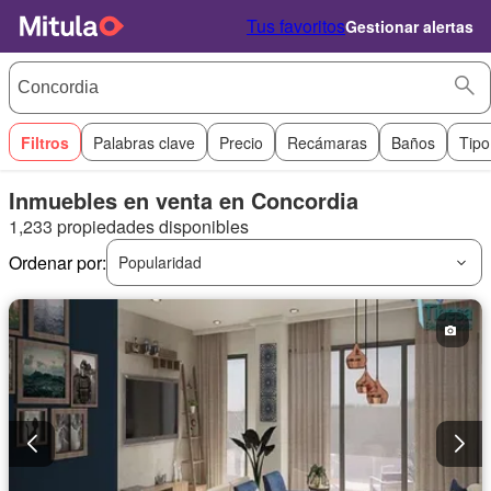
Tus favoritos
Gestionar alertas
Filtros
Palabras clave
Precio
Recámaras
Baños
Tipo
Inmuebles en venta en Concordia
1,233 propiedades disponibles
Ordenar por:
Popularidad