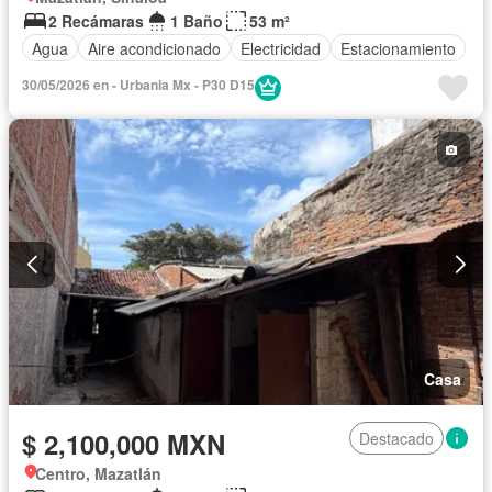
2 Recámaras
1 Baño
53 m²
Agua
Aire acondicionado
Electricidad
Estacionamiento
30/05/2026 en - Urbania Mx - P30 D15
Casa
$ 2,100,000 MXN
Destacado
Centro, Mazatlán