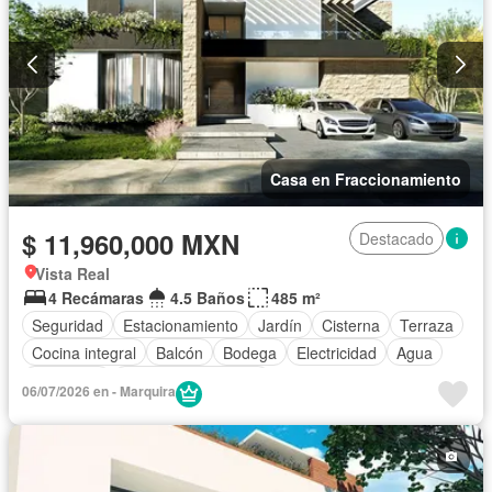
Casa en Fraccionamiento
$ 11,960,000 MXN
Destacado
Vista Real
4 Recámaras
4.5 Baños
485 m²
Seguridad
Estacionamiento
Jardín
Cisterna
Terraza
Cocina integral
Balcón
Bodega
Electricidad
Agua
Despacho
Caseta de vigilancia
06/07/2026 en - Marquira