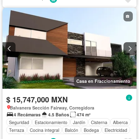
Caseta de vigilancia
Casa en Fraccionamiento
$ 15,747,000 MXN
Balvanera Sección Fairway, Corregidora
4 Recámaras
4.5 Baños
474 m²
Seguridad
Estacionamiento
Jardín
Cisterna
Alberca
Terraza
Cocina integral
Balcón
Bodega
Electricidad
Agua
Despacho
Caseta de vigilancia