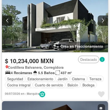
Casa en Fraccionamiento
$ 10,234,000 MXN
Destacado
Cordillera Balvanera, Corregidora
4 Recámaras
5.5 Baños
437 m²
Seguridad
Estacionamiento
Jardín
Cisterna
Terraza
Cocina integral
Cuarto de servicio
Balcón
Bodega
Electricidad
Agua
Asador
Despacho
06/07/2026 en - Marquira
Caseta de vigilancia