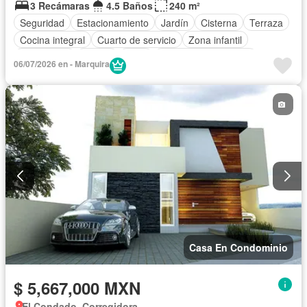
3 Recámaras
4.5 Baños
240 m²
Seguridad
Estacionamiento
Jardín
Cisterna
Terraza
Cocina integral
Cuarto de servicio
Zona infantil
Electricidad
Azotea
Agua
Recámara con closet
06/07/2026 en - Marquira
Caseta de vigilancia
Casa En Condominio
$ 5,667,000 MXN
El Condado, Corregidora