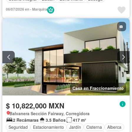
Electricidad
Jacuzzi
Agua
Despacho
06/07/2026 en - Marquira
Caseta de vigilancia
Casa en Fraccionamiento
$ 10,822,000 MXN
Balvanera Sección Fairway, Corregidora
2 Recámaras
3.5 Baños
417 m²
Seguridad
Estacionamiento
Jardín
Cisterna
Alberca