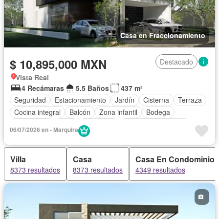
Casa en Fraccionamiento
$ 10,895,000 MXN
Destacado
Vista Real
4 Recámaras
5.5 Baños
437 m²
Seguridad
Estacionamiento
Jardín
Cisterna
Terraza
Cocina integral
Balcón
Zona infantil
Bodega
Electricidad
Agua
Despacho
Caseta de vigilancia
06/07/2026 en - Marquira
Villa
Casa
Casa En Condominio
8373 resultados
8373 resultados
4349 resultados