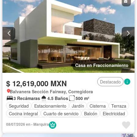
Casa en Fraccionamiento
$ 12,619,000 MXN
Destacado
Balvanera Sección Fairway, Corregidora
3 Recámaras
4.5 Baños
500 m²
Seguridad
Estacionamiento
Jardín
Cisterna
Terraza
Cocina integral
Cuarto de servicio
Balcón
Electricidad
Agua
Despacho
Caseta de vigilancia
08/07/2026 en - Marquira