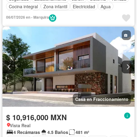
Cocina integral
Zona infantil
Electricidad
Agua
Despacho
Caseta de vigilancia
06/07/2026 en - Marquira
Casa en Fraccionamiento
$ 10,916,000 MXN
Vista Real
4 Recámaras
4.5 Baños
481 m²