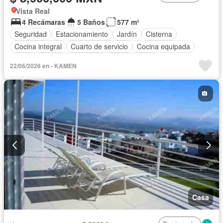
Vista Real
4 Recámaras
5 Baños
577 m²
Seguridad
Estacionamiento
Jardín
Cisterna
Cocina integral
Cuarto de servicio
Cocina equipada
Agua
Televisión por cable
Zonas verdes
22/06/2026 en - KAMEN
Caseta de vigilancia
Sala polivalente
Electricidad
Wifi
Internet
Zona infantil
Recámara con closet
Permite mascotas
Permite niños
Casa