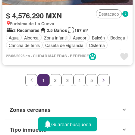
$ 4,576,290 MXN
Destacado
Purísima de La Cueva
2 Recámaras
2.5 Baños
167 m²
Agua
Alberca
Zona infantil
Asador
Balcón
Bodega
Cancha de tenis
Caseta de vigilancia
Cisterna
Cocina integral
Cuarto de Limpieza
Cuarto de servicio
22/06/2026 en - CIUDAD MADERAS - BERENICE
Electricidad
Estacionamiento
Gimnasio
Jardín
Despacho
Recámara con closet
Sala polivalente
Seguridad
Zonas verdes
Sin amueblar
1
2
3
4
5
Zonas cercanas
Guardar búsqueda
Tipo inmueble