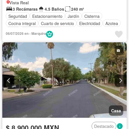
Vista Real
3 Recámaras
4.5 Baños
240 m²
Seguridad
Estacionamiento
Jardín
Cisterna
Cocina integral
Cuarto de servicio
Electricidad
Azotea
Agua
Caseta de vigilancia
06/07/2026 en - Marquira
Casa
$ 8,900,000 MXN
Destacado