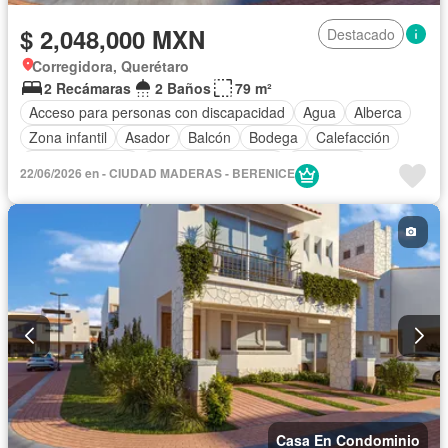
$ 2,048,000 MXN
Destacado
Corregidora, Querétaro
2 Recámaras
2 Baños
79 m²
Acceso para personas con discapacidad
Agua
Alberca
Zona infantil
Asador
Balcón
Bodega
Calefacción
Cancha de tenis
Caseta de vigilancia
Chimenea
22/06/2026 en - CIUDAD MADERAS - BERENICE
Cisterna
Cocina equipada
Cocina integral
Cuarto de Limpieza
Cuarto de servicio
Electricidad
Estacionamiento
Gimnasio
Internet
Jardín
Despacho
Recámara con closet
Sala polivalente
Sauna
Seguridad
Vista panorámica
Zonas verdes
Sin amueblar
Casa En Condominio