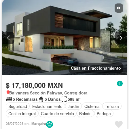
Casa en Fraccionamiento
$ 17,180,000 MXN
Balvanera Sección Fairway, Corregidora
5 Recámaras
5 Baños
598 m²
Seguridad
Estacionamiento
Jardín
Cisterna
Terraza
Cocina integral
Cuarto de servicio
Balcón
Bodega
Electricidad
Agua
Cancha de tenis
Asador
08/07/2026 en - Marquira
Chimenea
Despacho
Caseta de vigilancia