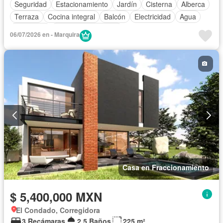
Seguridad
Estacionamiento
Jardín
Cisterna
Alberca
Terraza
Cocina integral
Balcón
Electricidad
Agua
Despacho
Caseta de vigilancia
06/07/2026 en - Marquira
Casa en Fraccionamiento
$ 5,400,000 MXN
El Condado, Corregidora
3 Recámaras
2.5 Baños
225 m²