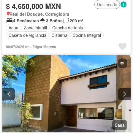
$ 4,650,000 MXN
Destacado
Real del Bosque, Corregidora
4 Recámaras
3 Baños
200 m²
Agua
Zona infantil
Cancha de tenis
Caseta de vigilancia
Cisterna
Cocina integral
Cuarto de servicio
Estacionamiento
Azotea
08/07/2026 en - Edgar Moreno
Sala polivalente
Seguridad
Terraza
Vista panorámica
Zonas verdes
Sin amueblar
Casa