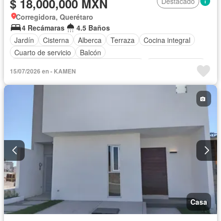
$ 18,000,000 MXN
Destacado
Corregidora, Querétaro
4 Recámaras
4.5 Baños
Jardín
Cisterna
Alberca
Terraza
Cocina integral
Cuarto de servicio
Balcón
Acceso para personas con discapacidad
Cocina equipada
15/07/2026 en - KAMEN
Vista panorámica
Caseta de vigilancia
Recámara con closet
Zonas verdes
Cancha de tenis
Electricidad
Cuarto de Limpieza
Permite mascotas
Permite niños
Casa