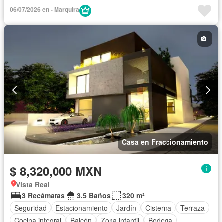
Despacho
Caseta de vigilancia
06/07/2026 en - Marquira
Casa en Fraccionamiento
$ 8,320,000 MXN
Vista Real
3 Recámaras
3.5 Baños
320 m²
Seguridad
Estacionamiento
Jardín
Cisterna
Terraza
Cocina integral
Balcón
Zona infantil
Bodega