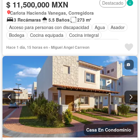
$ 11,500,000 MXN
Destacado
Carlota Hacienda Vanegas, Corregidora
3 Recámaras
5.5 Baños
273 m²
Acceso para personas con discapacidad
Agua
Asador
Bodega
Cocina equipada
Cocina integral
Cuarto de Limpieza
Cuarto de servicio
Electricidad
Hace 1 día, 15 horas en - Miguel Angel Carreon
Estacionamiento
Wifi
Zonas verdes
Sin amueblar
Casa En Condominio