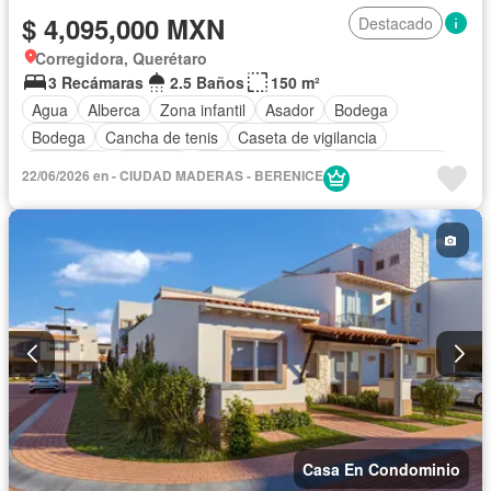
$ 4,095,000 MXN
Destacado
Corregidora, Querétaro
3 Recámaras
2.5 Baños
150 m²
Agua
Alberca
Zona infantil
Asador
Bodega
Bodega
Cancha de tenis
Caseta de vigilancia
Chimenea
Cisterna
Cocina equipada
Cocina integral
22/06/2026 en - CIUDAD MADERAS - BERENICE
Cuarto de Limpieza
Cuarto de servicio
Electricidad
Elevador
Estacionamiento
Gimnasio
Jardín
Despacho
Recámara con closet
Sala polivalente
Sauna
Seguridad
Televisión por cable
Vista panorámica
Zonas verdes
Sin amueblar
Casa En Condominio