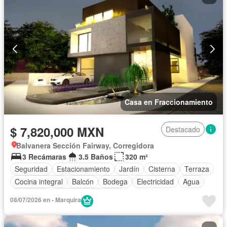
Casa en Fraccionamiento
$ 7,820,000 MXN
Destacado
Balvanera Sección Fairway, Corregidora
3 Recámaras
3.5 Baños
320 m²
Seguridad
Estacionamiento
Jardín
Cisterna
Terraza
Cocina integral
Balcón
Bodega
Electricidad
Agua
Despacho
Caseta de vigilancia
08/07/2026 en - Marquira