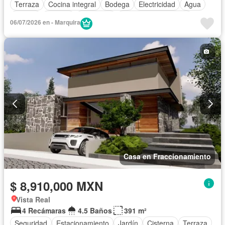
Terraza
Cocina integral
Bodega
Electricidad
Agua
Asador
Bodega
Despacho
Recámara con closet
06/07/2026 en - Marquira
Caseta de vigilancia
Casa en Fraccionamiento
$ 8,910,000 MXN
Vista Real
4 Recámaras
4.5 Baños
391 m²
Seguridad
Estacionamiento
Jardín
Cisterna
Terraza