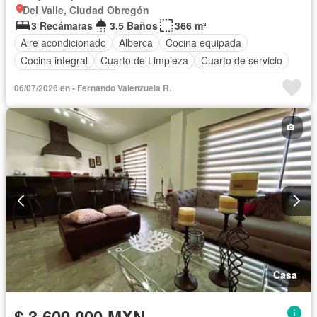
Del Valle, Ciudad Obregón
3 Recámaras
3.5 Baños
366 m²
Aire acondicionado
Alberca
Cocina equipada
Cocina integral
Cuarto de Limpieza
Cuarto de servicio
Recámara con closet
06/07/2026 en - Fernando Valenzuela R.
Casa
$ 3,600,000 MXN