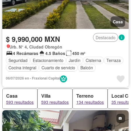
Casa
$ 9,990,000 MXN
Destacado
Urb. N° 4, Ciudad Obregón
4 Recámaras
4.5 Baños
450 m²
Seguridad
Estacionamiento
Jardín
Cisterna
Terraza
Cocina integral
Cuarto de servicio
Balcón
Cocina equipada
Sala polivalente
Bodega
06/07/2026 en - Fraxional Capital
Aire acondicionado
Electricidad
Agua
Cuarto de Limpieza
Despacho
Recámara con closet
Casa
Villa
Terreno
Local Co
Sin amueblar
593 resultados
593 resultados
134 resultados
35 resulta