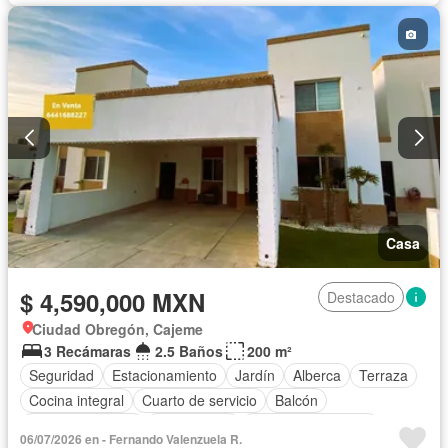
Casa
$ 4,590,000 MXN
Destacado
Ciudad Obregón, Cajeme
3 Recámaras
2.5 Baños
200 m²
Seguridad
Estacionamiento
Jardín
Alberca
Terraza
Cocina integral
Cuarto de servicio
Balcón
Cocina equipada
Zona infantil
Aire acondicionado
06/07/2026 en - Fernando Valenzuela R.