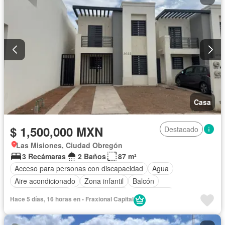
Casa
$ 1,500,000 MXN
Destacado
Las Misiones, Ciudad Obregón
3 Recámaras
2 Baños
87 m²
Acceso para personas con discapacidad
Agua
Aire acondicionado
Zona infantil
Balcón
Cocina equipada
Cocina integral
Electricidad
Hace 5 días, 16 horas en - Fraxional Capital
Estacionamiento
Terraza
Zonas verdes