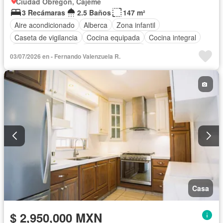
Ciudad Obregón, Cajeme
3 Recámaras
2.5 Baños
147 m²
Aire acondicionado
Alberca
Zona infantil
Caseta de vigilancia
Cocina equipada
Cocina integral
Cuarto de Limpieza
Cuarto de servicio
03/07/2026 en - Fernando Valenzuela R.
Recámara con closet
Casa
$ 2,950,000 MXN