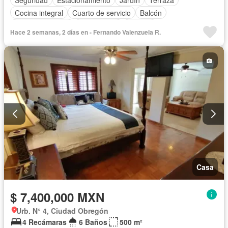
Cocina integral
Cuarto de servicio
Balcón
Cocina equipada
Zona infantil
Bodega
Hace 2 semanas, 2 días en - Fernando Valenzuela R.
Aire acondicionado
Cuarto de Limpieza
Zonas verdes
Recámara con closet
Caseta de vigilancia
Casa
$ 7,400,000 MXN
Urb. N° 4, Ciudad Obregón
4 Recámaras
6 Baños
500 m²