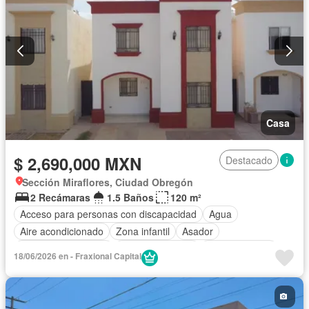
Casa
$ 2,690,000 MXN
Destacado
Sección Miraflores, Ciudad Obregón
2 Recámaras
1.5 Baños
120 m²
Acceso para personas con discapacidad
Agua
Aire acondicionado
Zona infantil
Asador
Caseta de vigilancia
Cocina equipada
Cocina integral
18/06/2026 en - Fraxional Capital
Electricidad
Estacionamiento
Recámara con closet
Seguridad
Zonas verdes