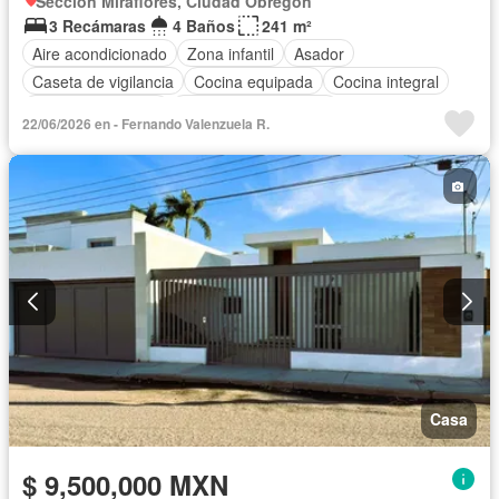
Sección Miraflores, Ciudad Obregón
3 Recámaras
4 Baños
241 m²
Aire acondicionado
Zona infantil
Asador
Caseta de vigilancia
Cocina equipada
Cocina integral
Cuarto de servicio
Recámara con closet
22/06/2026 en - Fernando Valenzuela R.
Casa
$ 9,500,000 MXN