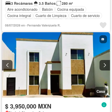
3 Recámaras
3.5 Baños
280 m²
Aire acondicionado
Balcón
Cocina equipada
Cocina integral
Cuarto de Limpieza
Cuarto de servicio
Recámara con closet
Seguridad
Terraza
08/07/2026 en - Fernando Valenzuela R.
Casa
$ 3,950,000 MXN