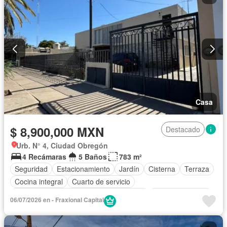
Casa
$ 8,900,000 MXN
Destacado
Urb. N° 4, Ciudad Obregón
4 Recámaras
5 Baños
783 m²
Seguridad
Estacionamiento
Jardín
Cisterna
Terraza
Cocina integral
Cuarto de servicio
Acceso para personas con discapacidad
Cocina equipada
06/07/2026 en - Fraxional Capital
Bodega
Aire acondicionado
Electricidad
Agua
Despacho
Recámara con closet