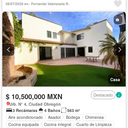
06/07/2026 en - Fernando Valenzuela R.
Vista panorámica
Zonas verdes
Casa
$ 10,500,000 MXN
Destacado
Urb. N° 4, Ciudad Obregón
3 Recámaras
4 Baños
563 m²
Aire acondicionado
Asador
Bodega
Chimenea
Cocina equipada
Cocina integral
Cuarto de Limpieza