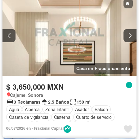
Sin amueblar
Casa en Fraccionamiento
$ 3,650,000 MXN
Cajeme, Sonora
3 Recámaras
2.5 Baños
150 m²
Agua
Alberca
Zona infantil
Asador
Balcón
Caseta de vigilancia
Cisterna
Cuarto de servicio
Electricidad
Estacionamiento
Jardín
06/07/2026 en - Fraxional Capital
Recámara con closet
Seguridad
Vista panorámica
Wifi