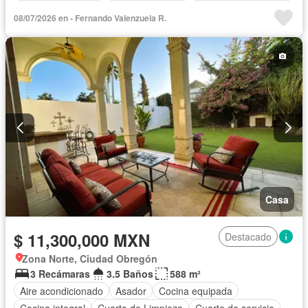
Cuarto de servicio
Estacionamiento
Recámara con closet
08/07/2026 en - Fernando Valenzuela R.
Sala polivalente
Terraza
Casa
$ 11,300,000 MXN
Destacado
Zona Norte, Ciudad Obregón
3 Recámaras
3.5 Baños
588 m²
Aire acondicionado
Asador
Cocina equipada
Cocina integral
Cuarto de Limpieza
Cuarto de servicio