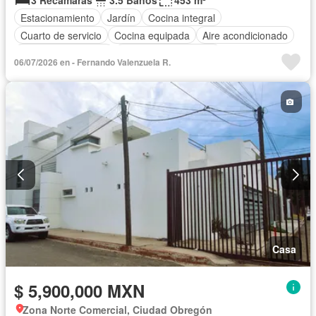
3 Recámaras
3.5 Baños
453 m²
Estacionamiento
Jardín
Cocina integral
Cuarto de servicio
Cocina equipada
Aire acondicionado
Cuarto de Limpieza
Recámara con closet
06/07/2026 en - Fernando Valenzuela R.
Casa
$ 5,900,000 MXN
Zona Norte Comercial, Ciudad Obregón