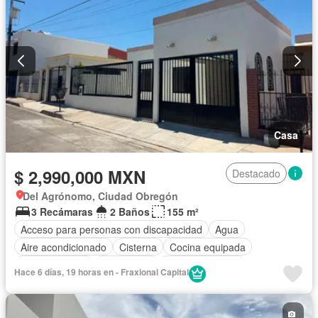
Casa
$ 2,990,000 MXN
Destacado
Del Agrónomo, Ciudad Obregón
3 Recámaras
2 Baños
155 m²
Acceso para personas con discapacidad
Agua
Aire acondicionado
Cisterna
Cocina equipada
Cocina integral
Electricidad
Estacionamiento
Hace 6 días, 19 horas en - Fraxional Capital
Recámara con closet
Televisión por cable