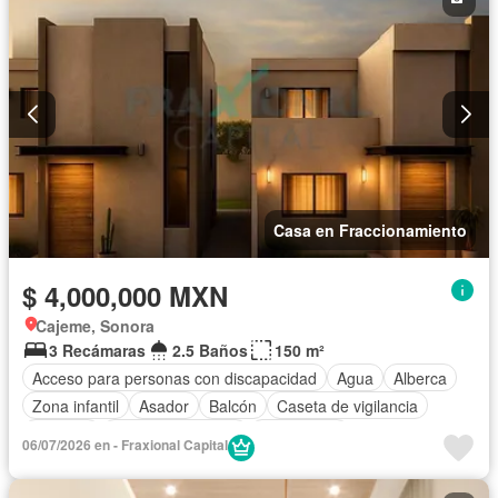
Casa en Fraccionamiento
$ 4,000,000 MXN
Cajeme, Sonora
3 Recámaras
2.5 Baños
150 m²
Acceso para personas con discapacidad
Agua
Alberca
Zona infantil
Asador
Balcón
Caseta de vigilancia
Cisterna
Cuarto de servicio
Electricidad
06/07/2026 en - Fraxional Capital
Estacionamiento
Jardín
Recámara con closet
Seguridad
Terraza
Vista panorámica
Wifi