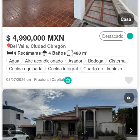
Casa
$ 4,990,000 MXN
Destacado
Del Valle, Ciudad Obregón
4 Recámaras
4 Baños
488 m²
Agua
Aire acondicionado
Asador
Bodega
Cisterna
Cocina equipada
Cocina integral
Cuarto de Limpieza
Cuarto de servicio
Electricidad
Estacionamiento
08/07/2026 en - Fraxional Capital
Recámara con closet
Vista panorámica
Zonas verdes
Sin amueblar