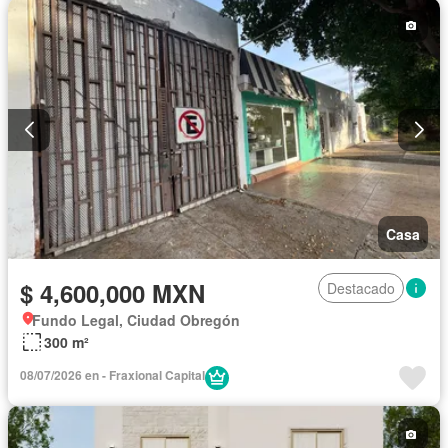
Casa
$ 4,600,000 MXN
Destacado
Fundo Legal, Ciudad Obregón
300 m²
08/07/2026 en - Fraxional Capital