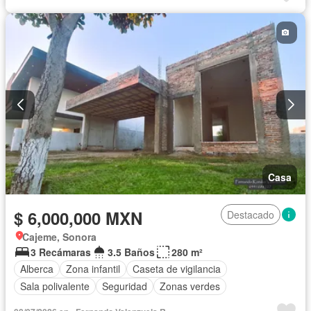
Cuarto de Limpieza
Asador
Caseta de vigilancia
Casa
$ 6,000,000 MXN
Destacado
Cajeme, Sonora
3 Recámaras
3.5 Baños
280 m²
Alberca
Zona infantil
Caseta de vigilancia
Sala polivalente
Seguridad
Zonas verdes