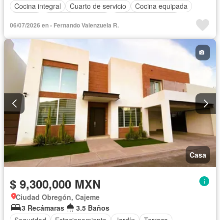
Cocina integral
Cuarto de servicio
Cocina equipada
Bodega
Aire acondicionado
Cuarto de Limpieza
06/07/2026 en - Fernando Valenzuela R.
Asador
Recámara con closet
Casa
$ 9,300,000 MXN
Ciudad Obregón, Cajeme
3 Recámaras
3.5 Baños
Seguridad
Estacionamiento
Jardín
Terraza