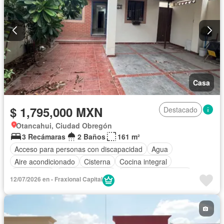
Casa
$ 1,795,000 MXN
Destacado
Otancahui, Ciudad Obregón
3 Recámaras
2 Baños
161 m²
Acceso para personas con discapacidad
Agua
Aire acondicionado
Cisterna
Cocina integral
Electricidad
Estacionamiento
Recámara con closet
12/07/2026 en - Fraxional Capital
Sin amueblar