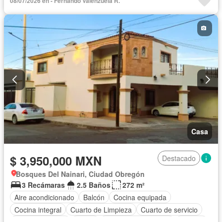
08/07/2026 en - Fernando Valenzuela R.
Casa
$ 3,950,000 MXN
Destacado
Bosques Del Nainari, Ciudad Obregón
3 Recámaras
2.5 Baños
272 m²
Aire acondicionado
Balcón
Cocina equipada
Cocina integral
Cuarto de Limpieza
Cuarto de servicio
Estacionamiento
Jardín
Recámara con closet
Terraza