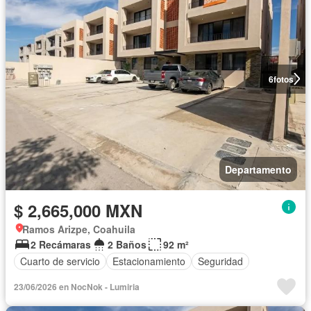
6
fotos
Departamento
$ 2,665,000 MXN
Ramos Arizpe, Coahuila
2 Recámaras
2 Baños
92 m²
Cuarto de servicio
Estacionamiento
Seguridad
23/06/2026 en NocNok - Lumiria