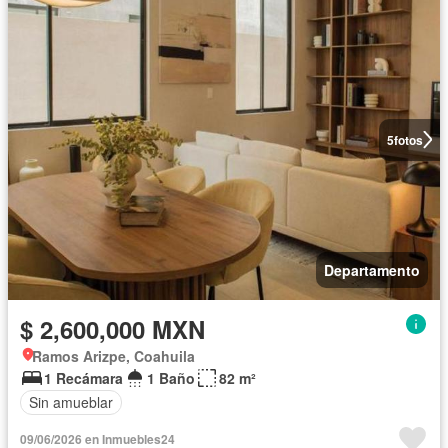
5
fotos
Departamento
$ 2,600,000 MXN
Ramos Arizpe, Coahuila
1 Recámara
1 Baño
82 m²
Sin amueblar
09/06/2026 en Inmuebles24