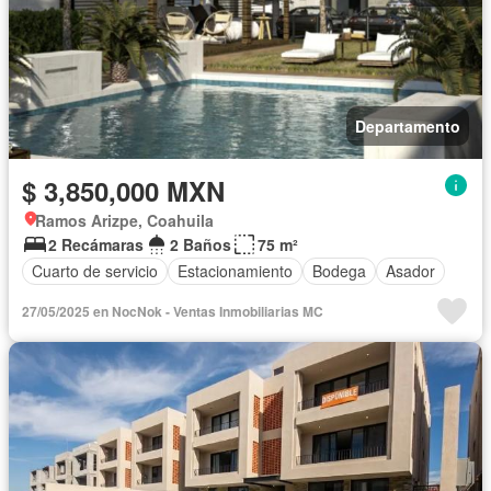
Departamento
$ 3,850,000 MXN
Ramos Arizpe, Coahuila
2 Recámaras
2 Baños
75 m²
Cuarto de servicio
Estacionamiento
Bodega
Asador
27/05/2025 en NocNok - Ventas Inmobiliarias MC