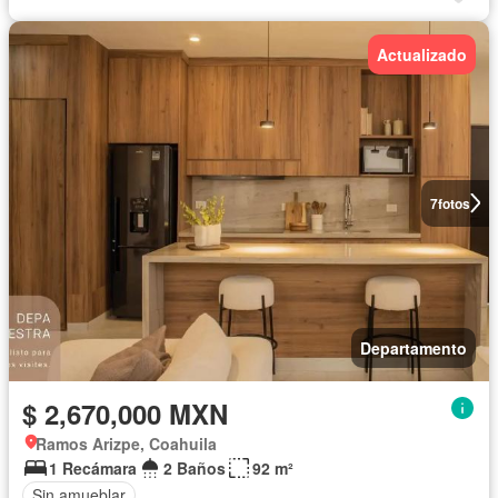
Actualizado
7
fotos
Departamento
$ 2,670,000 MXN
Ramos Arizpe, Coahuila
1 Recámara
2 Baños
92 m²
Sin amueblar