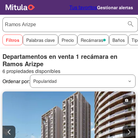
Tus favoritos
Gestionar alertas
Filtros
Palabras clave
Precio
Recámaras
Baños
Tip
Departamentos en venta 1 recámara en
Ramos Arizpe
6 propiedades disponibles
Ordenar por:
Popularidad