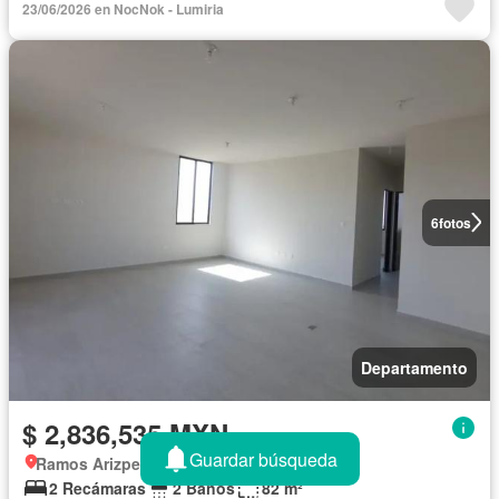
23/06/2026 en NocNok - Lumiria
6
fotos
Departamento
$ 2,836,535 MXN
Guardar búsqueda
Ramos Arizpe, Coahuila
2 Recámaras
2 Baños
82 m²