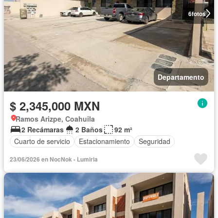
6
fotos
Departamento
$ 2,345,000 MXN
Ramos Arizpe, Coahuila
2 Recámaras
2 Baños
92 m²
Cuarto de servicio
Estacionamiento
Seguridad
23/06/2026 en NocNok - Lumiria