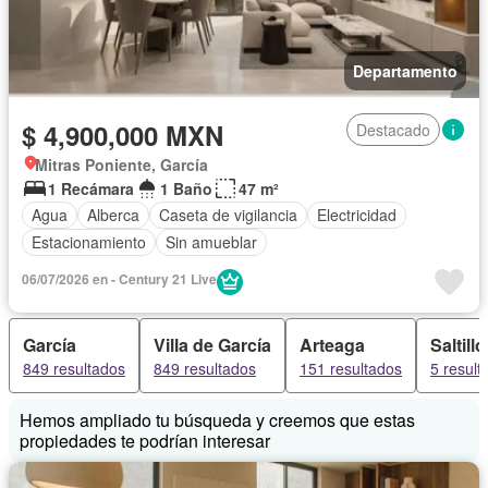
Departamento
$ 4,900,000 MXN
Destacado
Mitras Poniente, García
1 Recámara
1 Baño
47 m²
Agua
Alberca
Caseta de vigilancia
Electricidad
Estacionamiento
Sin amueblar
06/07/2026 en - Century 21 Live
García
Villa de García
Arteaga
Saltillo
849 resultados
849 resultados
151 resultados
5 result
Hemos ampliado tu búsqueda y creemos que estas
propiedades te podrían interesar