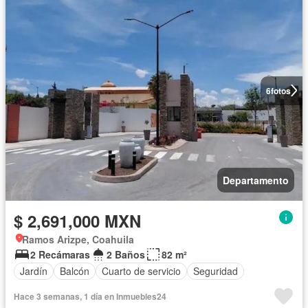
6
fotos
Departamento
$ 2,691,000 MXN
Ramos Arizpe, Coahuila
2 Recámaras
2 Baños
82 m²
Jardín
Balcón
Cuarto de servicio
Seguridad
Hace 3 semanas, 1 día en Inmuebles24