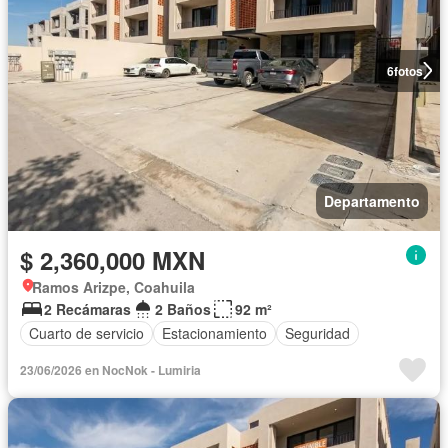
6
fotos
Departamento
$ 2,360,000 MXN
Ramos Arizpe, Coahuila
2 Recámaras
2 Baños
92 m²
Cuarto de servicio
Estacionamiento
Seguridad
23/06/2026 en NocNok - Lumiria