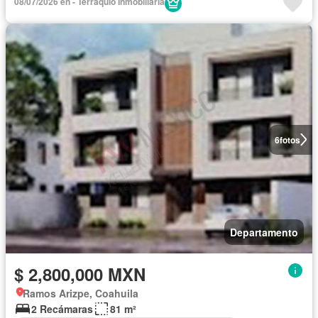
08/07/2026 en - Terraquio Inmobiliaria
6
fotos
Departamento
$ 2,800,000 MXN
Ramos Arizpe, Coahuila
2 Recámaras
81 m²