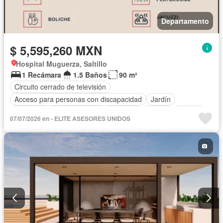
Departamento
$ 5,595,260 MXN
Hospital Muguerza, Saltillo
1 Recámara
1.5 Baños
90 m²
Circuito cerrado de televisión
Acceso para personas con discapacidad
Jardín
Gimnasio
Cocina integral
Elevador
Azotea
Alberca
07/07/2026 en - ELITE ASESORES UNIDOS
Cancha de tenis