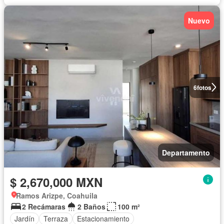
Nuevo
6
fotos
Departamento
$ 2,670,000 MXN
Ramos Arizpe, Coahuila
2 Recámaras
2 Baños
100 m²
Jardín
Terraza
Estacionamiento