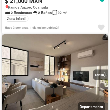
$ 21,000 MXN
Ramos Arizpe, Coahuila
2 Recámaras
2 Baños
92 m²
Zona infantil
Hace 3 semanas, 1 día en Inmuebles24
6
fotos
Departamento